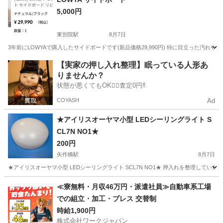
5,000円
東別院駅
8月7日
3年前にLOWYAで購入したサイドボードです(新品価格29,990円) 特に目立った汚
愛知
名古屋市
東別院駅
収納家具
【実家の押し入れ整理】眠っている人形あ
りませんか？
状態が悪くてもOK🙆‍♀️査定0円‼️
COYASH
Ad
★アイリスオーヤマ小型 LEDシーリングライト S
CL7N NO1★
200円
矢作橋駅
8月7日
★アイリスオーヤマ小型 LEDシーリングライト SCL7N NO1★ 押入れを整理して
愛知
岡崎市
矢作橋駅
照明器具
シーリングライト
≪寮無料・月収46万円・派遣社員≫自動車系工場
での組立・加工・プレス 交替制
時給1,900円
株式会社ワークジャパン