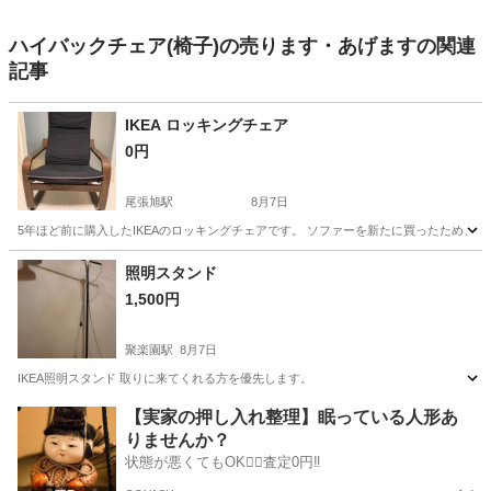
ハイバックチェア(椅子)の売ります・あげますの関連
記事
IKEA ロッキングチェア
0円
尾張旭駅
8月7日
5年ほど前に購入したIKEAのロッキングチェアです。 ソファーを新たに買ったため、無料
愛知
尾張旭市
尾張旭駅
椅子
照明スタンド
1,500円
聚楽園駅
8月7日
IKEA照明スタンド 取りに来てくれる方を優先します。
愛知
東海市
聚楽園駅
照明器具
スタンド
【実家の押し入れ整理】眠っている人形あ
りませんか？
状態が悪くてもOK🙆‍♀️査定0円‼️