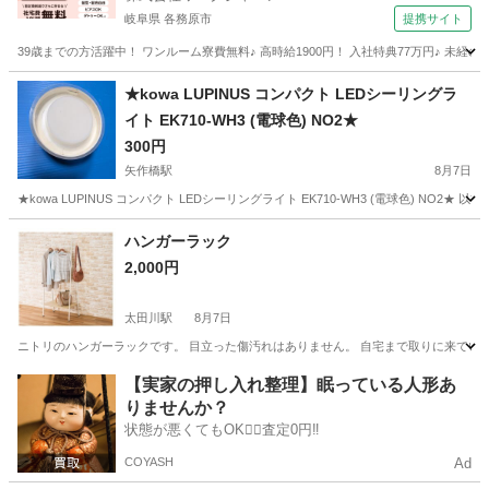
岐阜県 各務原市
提携サイト
39歳までの方活躍中！ ワンルーム寮費無料♪ 高時給1900円！ 入社特典77万円♪ 未
岐阜
各務原市
その他
★kowa LUPINUS コンパクト LEDシーリングラ
イト EK710-WH3 (電球色) NO2★
300円
矢作橋駅
8月7日
★kowa LUPINUS コンパクト LEDシーリングライト EK710-WH3 (電球色) 
愛知
岡崎市
矢作橋駅
照明器具
LUPINUS
ハンガーラック
2,000円
太田川駅
8月7日
ニトリのハンガーラックです。 目立った傷汚れはありません。 自宅まで取りに来てい
愛知
東海市
太田川駅
収納家具
ラック
【実家の押し入れ整理】眠っている人形あ
りませんか？
状態が悪くてもOK🙆‍♀️査定0円‼️
COYASH
Ad