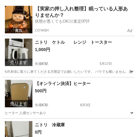
愛知
名古屋市
矢場町駅
生活家電
【実家の押し入れ整理】眠っている人形あ
りませんか？
状態が悪くてもOK🙆‍♀️査定0円‼️
COYASH
Ad
ニトリ ケトル レンジ トースター
1,000円
売ります
矢場町駅
5月17日
6月末頃に取りに来てくださる方限定でお願いしたいです。 バラでも構いません。是非
愛知
名古屋市
矢場町駅
キッチン家電
ケトル
【オンライン決済】ヒーター
500円
売ります
矢場町駅
6月3日
ヒーター 人感センサーあり
愛知
名古屋市
矢場町駅
その他
ニトリ 冷蔵庫
0円