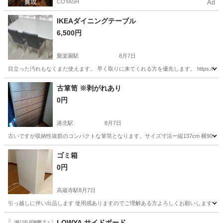
COYASH
Ad
IKEAダイニングテーブル
6,500円
聚楽園駅
8月7日
目立った汚れもなくまだ使えます。 早く取りに来てくれる方を優先します。 https://www.ikea.com/jp/ja/p/
愛知
東海市
聚楽園駅
ダイニングセット
古箪笥 ※剥がれあり
0円
港北駅
8月7日
古いですが収納性抜群のコンパクトな箪笥となります。サイズ寸法ー縦137cm 横90
愛知
名古屋市
港北駅
収納家具
アンティーク
ゴミ箱
0円
高蔵寺駅
8月7日
引っ越しに伴い出品します 使用感ありますのでご理解ある方よろしくお願いします ①8月
愛知
春日井市
高蔵寺駅
家具
LOWYA サイドボード