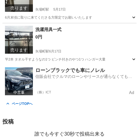
売ります
矢場町駅
5月17日
6月末頃に取りに来てくださる方限定でお願いいたします
愛知
名古屋市
矢場町駅
キッチン家電
ニトリ
洗濯用具一式
0円
売ります
矢場町駅
6月17日
竿2本 タオル干すようなの1つ ピンチ付きのやつ1つ ハンガー大量
愛知
名古屋市
矢場町駅
洗濯用品
ローンブラックでも車にノレル
信販会社でクルマのローンやリースが通らなくてもク
ルマをご利用いただけるサービスがあります！
（株）ICT
Ad
ページTOPへ
投稿
誰でも今すぐ30秒で投稿出来る