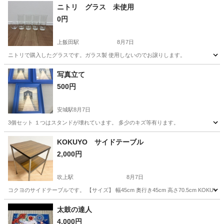
ニトリ グラス 未使用
0円
上飯田駅
8月7日
ニトリで購入したグラスです。ガラス製 使用しないのでお譲りします。
愛知
名古屋市
上飯田駅
インテリア雑貨/小物
グラス
写真立て
500円
安城駅
8月7日
3個セット １つはスタンドが壊れています。 多少のキズ等有ります。
愛知
安城市
安城駅
インテリア雑貨/小物
スタンド
KOKUYO サイドテーブル
2,000円
吹上駅
8月7日
コクヨのサイドテーブルです。 【サイズ】 幅45cm 奥行き45cm 高さ70.5cm KOKUYO
愛知
名古屋市
吹上駅
家具
KOKUYO
太鼓の達人
4,000円