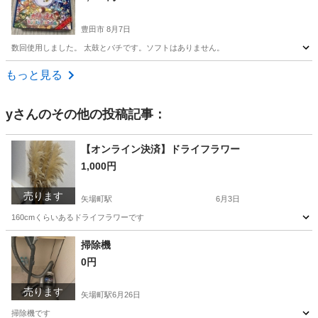
豊田市
8月7日
数回使用しました。 太鼓とバチです。ソフトはありません。
愛知
豊田市
家具
太鼓の達人
もっと見る
y
さんのその他の投稿記事：
【オンライン決済】ドライフラワー
1,000円
売ります
矢場町駅
6月3日
160cmくらいあるドライフラワーです
愛知
名古屋市
矢場町駅
その他
ドライフラワー
掃除機
0円
売ります
矢場町駅
6月26日
掃除機です