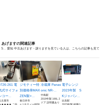
・あげますの関連記事
S... 愛知 中古あげます・譲りますを見ている人は、こちらの記事も見て
0726-261 電
ジモティー特
冷蔵庫 Panas
電子レンジ
気式サイフォ
別価格🉐MAX
onic NR-...
2023年製 S
中島駅
ンコー...
ZEN製⭐...
Kジャパン...
2019年製 166L 2
名古屋市
春日井市
比良駅
ドア 説明書あり
★★★★★ ご自
⭐️ジモティー特別
2023年製 綺麗な