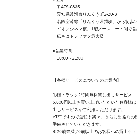
　〒479-0835

　愛知県常滑市りんくう町2-20-3

　名鉄空港線「りんくう常滑駅」から徒歩1分
　イオンシネマ横、1階ノースコート側で営業
　広さはトレファク最大級！

●営業時間

　10:00～21:00

【各種サービスについてのご案内】

①軽トラック2時間無料貸し出しサービス

5,000円以上お買い上げいただいたお客様
出しサービスがご利用いただけます。

AT車ですので運転も楽々。さらに出発前の
準備させていただきます。

※20歳未満,70歳以上のお客様への貸出不