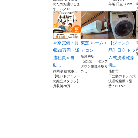
のためお譲りしま
年製 日立 30cm ...
す。８／13...
≪寮完備・月
東芝 ルームエ
【ジャンク
収28万円・派
アコン
品】日立 ドラ
新瀬戸駅
遣社員≫自
ム式洗濯乾燥
【必須】・ポンプ
動...
機...
ダウン処理＆取り
静岡県 藤枝市...
外し ...
蒲郡市
【軽いドアミラー
日立製のドラム式
の組立スタッフ】
洗濯乾燥機（型
月収例28万...
番：BD-V2...