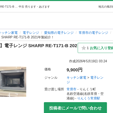
【トレファク イオンモール常滑店】電子レンジ SHARP RE-T171-B 2021年製紹介！ (トレファク常滑) りんくう常滑のキッチン家電《電子レンジ》の中古あげます・譲ります｜ジモティーで不用品の処分
中古
売ります・あげます
地元の掲示
キッチン家電
電子レンジ
愛知県の電子レンジ
常滑市の電子レンジ
RP RE-T171-B 2021年製紹介！
レンジ SHARP RE-T171-B 202
1
お気に入り登
作成
2026年5月19日 03:24
価格
9,900円
ジャンル
キッチン家電
 > 
電子レン
ジ
受け渡し場所
常滑市
 - りんくう町
名鉄空港線(名鉄常滑・空
港線) - 
りんくう常滑駅
投稿者にメールで問い合わせ