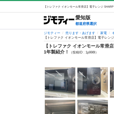
愛知
版
都道府県選択
ジモティー
売ります・あげます
家電
【トレファク イオンモール常滑店】電子レンジ SHA
【トレファク イオンモール常滑店】電子
1年製紹介！
（投稿ID : 1p998l）