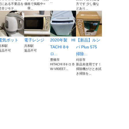
...
宅にある不要品を
価格で掲載中⭐️
方です 少し傷な
是非ジモテ...
🉐...
どあり...
電気ポット
電子レンジ
2020年製 HI
【新品】ルン
共和駅
共和駅
TACHI 8キ
バ Plus 575
返品不可
返品不可
ロ...
掃除...
豊橋市
刈谷市
HITACHI 8キロ B
新品未使用です！
W-V80EE7...
掃除機がけと水拭
き掃除を...