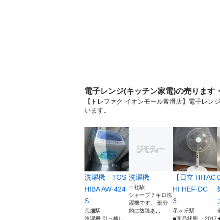
電子レンジ(キッチン家電)の売ります
【トレファク イオンモール常滑店】電子レンジ 
います。
洗濯機 TOS
洗濯機
【日立 HITAC
一社駅
HIBA AW-424
HI HEF-DC
シャープ７キロ洗
S...
3...
濯機です。 部分
荒畑駅
的に故障あ...
星ヶ丘駅
洗濯機 引っ越し
■商品状態 ・2017