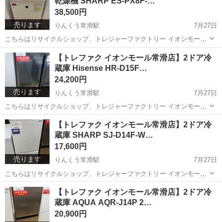
乾燥機 SHARP ES-PX8F-…
38,500円
売ります
りんくう常滑駅
7月27日
こちらはリサイクルショップ、トレジャーファクトリー イオンモール
常滑店からの出品です。 メーカー：SHARP アイテム：縦型洗濯乾燥
愛知
常滑市
りんくう常滑駅
生活家電
トレファク
【トレファク イオンモール常滑店】2ドア冷
機 型番：ES-PX8F-W 製造年数：2022年製 お問合せ...
蔵庫 Hisense HR-D15F…
24,200円
売ります
りんくう常滑駅
7月27日
こちらはリサイクルショップ、トレジャーファクトリー イオンモール
常滑店からの出品です。 メーカー：Hisense アイテム：2ドア冷蔵庫
愛知
常滑市
りんくう常滑駅
キッチン家電
Hisense
【トレファク イオンモール常滑店】2ドア冷
型番：HR-D15FB 製造年数：2024年製 お問合せ...
蔵庫 SHARP SJ-D14F-W…
17,600円
売ります
りんくう常滑駅
7月27日
こちらはリサイクルショップ、トレジャーファクトリー イオンモール
常滑店からの出品です。 メーカー：SHARP アイテム：2ドア冷蔵庫
愛知
常滑市
りんくう常滑駅
キッチン家電
トレファク
【トレファク イオンモール常滑店】2ドア冷
型番：SJ-D14F-W 製造年数：2020年製 お問合せ番...
蔵庫 AQUA AQR-J14P 2…
20,900円