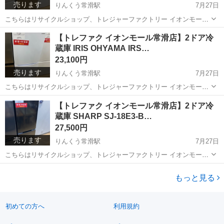
売ります
りんくう常滑駅
7月27日
こちらはリサイクルショップ、トレジャーファクトリー イオンモール
常滑店からの出品です。 メーカー：AQUA アイテム：2ドア冷蔵庫 型
愛知
常滑市
りんくう常滑駅
キッチン家電
AQR
【トレファク イオンモール常滑店】2ドア冷
番：AQR-J14P 製造年数：2024年製 お問合せ番号：...
蔵庫 IRIS OHYAMA IRS…
23,100円
売ります
りんくう常滑駅
7月27日
こちらはリサイクルショップ、トレジャーファクトリー イオンモール
常滑店からの出品です。 メーカー：IRIS OHYAMA アイテム：2ドア
愛知
常滑市
りんくう常滑駅
キッチン家電
IRSD
【トレファク イオンモール常滑店】2ドア冷
冷蔵庫 型番：IRSD-14A-W 製造年数：2025年製 ...
蔵庫 SHARP SJ-18E3-B…
27,500円
売ります
りんくう常滑駅
7月27日
こちらはリサイクルショップ、トレジャーファクトリー イオンモール
常滑店からの出品です。 メーカー：SHARP アイテム：2ドア冷蔵庫
愛知
常滑市
りんくう常滑駅
キッチン家電
トレファク
型番：SJ-18E3-B 製造年数：2023年製 お問合せ番...
もっと見る
初めての方へ
利用規約