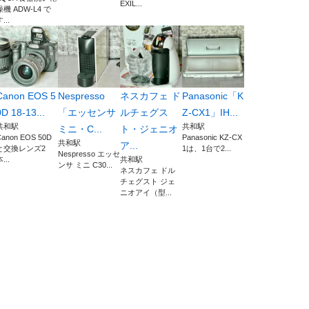
EXIL...
燥機 ADW-L4 で
...
Canon EOS 5
Nespresso
ネスカフェ ド
Panasonic「K
0D 18-13...
「エッセンサ
ルチェグス
Z-CX1」IH...
共和駅
共和駅
ミニ・C...
ト・ジェニオ
Canon EOS 50D
Panasonic KZ-CX
共和駅
ア...
と交換レンズ2
1は、1台で2...
Nespresso エッセ
...
共和駅
ンサ ミニ C30...
ネスカフェ ドル
チェグスト ジェ
ニオアイ（型...