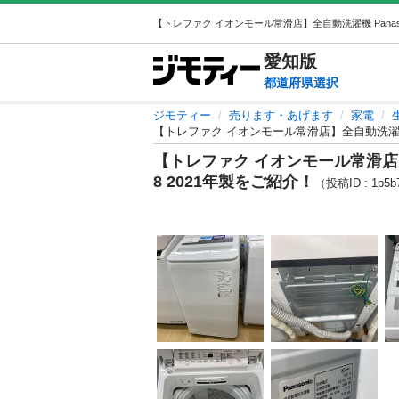
愛知
版
都道府県選択
ジモティー
売ります・あげます
家電
【トレファク イオンモール常滑店】全自動洗濯機 Pan
【トレファク イオンモール常滑店】全自
8 2021年製をご紹介！
（投稿ID : 1p5b