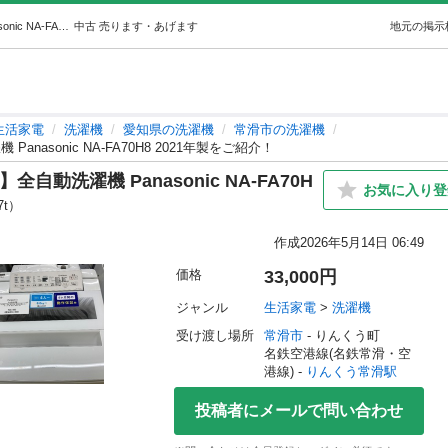
【トレファク イオンモール常滑店】全自動洗濯機 Panasonic NA-FA70H8 2021年製をご紹介！ (トレファク常滑) りんくう常滑の生活家電《洗濯機》の中古あげます・譲ります｜ジモティーで不用品の処分
中古
売ります・あげます
地元の掲示
生活家電
洗濯機
愛知県の洗濯機
常滑市の洗濯機
asonic NA-FA70H8 2021年製をご紹介！
動洗濯機 Panasonic NA-FA70H
お気に入り登
7t）
作成
2026年5月14日 06:49
価格
33,000円
ジャンル
生活家電
 > 
洗濯機
受け渡し場所
常滑市
 - りんくう町
名鉄空港線(名鉄常滑・空
港線) - 
りんくう常滑駅
投稿者にメールで問い合わせ