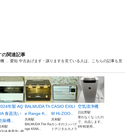
すの関連記事
 ... 愛知 中古あげます・譲りますを見ている人は、こちらの記事も見
2024年製 AQ
BALMUDA Th
CASIO EXILI
空気清浄機
日比野駅
UA 食器洗い
e Range K...
M Hi-ZOO...
使わなくなったの
共和駅
共和駅
乾燥機...
で、出品します。
BALMUDA The Ra
カシオのコンパク
共和駅
6年程使用...
nge K04A...
トデジタルカメラ
AQUA 食器洗い乾