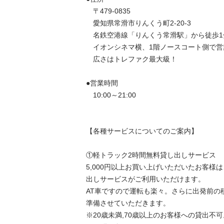
　〒479-0835

　愛知県常滑市りんくう町2-20-3

　名鉄空港線「りんくう常滑駅」から徒歩1分
　イオンシネマ横、1階ノースコート側で営業
　広さはトレファク最大級！

●営業時間

　10:00～21:00

【各種サービスについてのご案内】

①軽トラック2時間無料貸し出しサービス

5,000円以上お買い上げいただいたお客様
出しサービスがご利用いただけます。

AT車ですので運転も楽々。さらに出発前の
準備させていただきます。

※20歳未満,70歳以上のお客様への貸出不