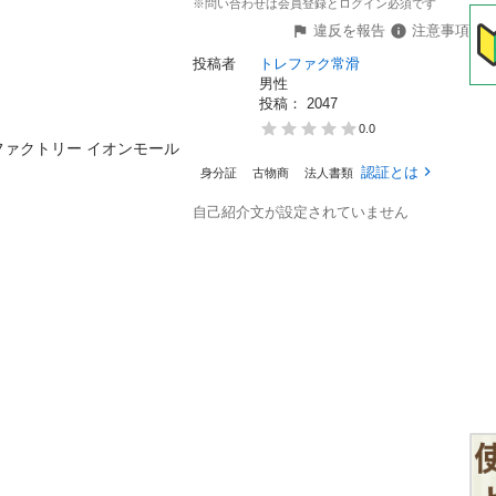
※問い合わせは会員登録とログイン必須です
違反を報告
注意事項
投稿者
トレファク常滑
男性
投稿： 
2047
0.0
ァクトリー イオンモール
認証とは
身分証
古物商
法人書類
自己紹介文が設定されていません