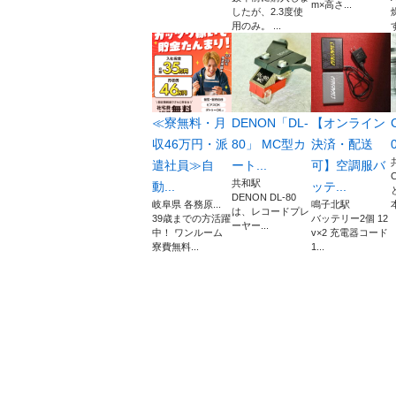
m×高さ...
したが、2.3度使
用のみ。 ...
す
≪寮無料・月
DENON「DL-
【オンライン
収46万円・派
80」 MC型カ
決済・配送
遣社員≫自
ート...
可】空調服バ
共和駅
動...
ッテ...
DENON DL-80
岐阜県 各務原...
鳴子北駅
本
は、レコードプレ
39歳までの方活躍
バッテリー2個 12
ーヤー...
中！ ワンルーム
v×2 充電器コード
寮費無料...
1...