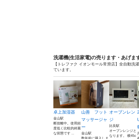
洗濯機(生活家電)の売ります・あげま
【トレファク イオンモール常滑店】全自動洗濯機
ています。
卓上加湿器
山善 フット
オーブンレン
金山駅
マッサージャ
ジ
断捨離中。使用頻
比良駅
ー
度低く比較的綺麗
オーブンレンジと
な状態です ...
金山駅
なります。 横45c
数年前に購入しま