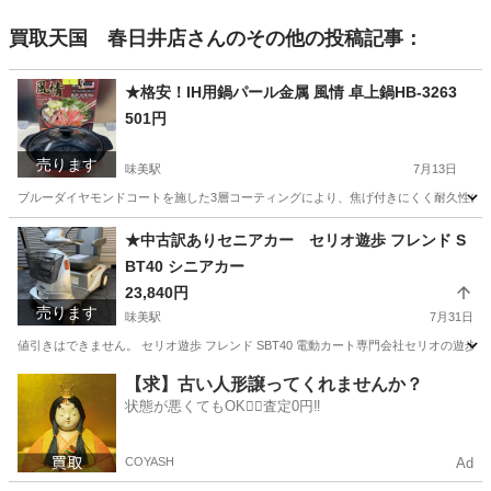
買取天国 春日井店
さんのその他の投稿記事：
★格安！IH用鍋パール金属 風情 卓上鍋HB-3263
501円
売ります
味美駅
7月13日
ブルーダイヤモンドコートを施した3層コーティングにより、焦げ付きにくく耐久性に優れた
愛知
春日井市
味美駅
調理器具
★中古訳ありセニアカー セリオ遊歩 フレンド S
BT40 シニアカー
23,840円
売ります
味美駅
7月31日
値引きはできません。 セリオ遊歩 フレンド SBT40 電動カート専門会社セリオの遊歩フレ
愛知
春日井市
味美駅
その他
【求】古い人形譲ってくれませんか？
状態が悪くてもOK🙆‍♀️査定0円‼️
COYASH
Ad