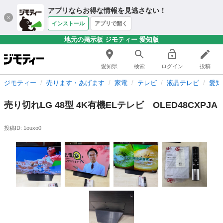
アプリならお得な情報を見逃さない！
インストール
アプリで開く
地元の掲示板 ジモティー 愛知版
愛知県
検索
ログイン
投稿
ジモティー
売ります・あげます
家電
テレビ
液晶テレビ
愛知
売り切れLG 48型 4K有機ELテレビ OLED48CXPJA
投稿ID: 1ouxo0