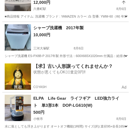
12,000円
六番町駅
8月6日
■商品情報 アイテム: 洗濯機 ブランド : YAMAZEN カラー: 白 型番: YWM-60（W) 年式：2
愛知
名古屋市
六番町駅
生活家電
YAMAZEN
シャープ洗濯機 2017年製
10,000円
三河大塚駅
8月6日
シャープ洗濯機 ES-PX8B-P 2017年製 外形寸法：600X665X1020mm 
愛知
蒲郡市
三河大塚駅
生活家電
シャープ
【求】古い人形譲ってくれませんか？
状態が悪くてもOK🙆‍♀️査定0円‼️
COYASH
Ad
ELPA Life Gear ライフギア LED強力ライ
ト 単3形3本 DOP-LG610(W)
500円
小牧市
8月6日
水に落としても浮き上がります オートオフ機能(1時間) サイズ(約):直径95×全長165mm 