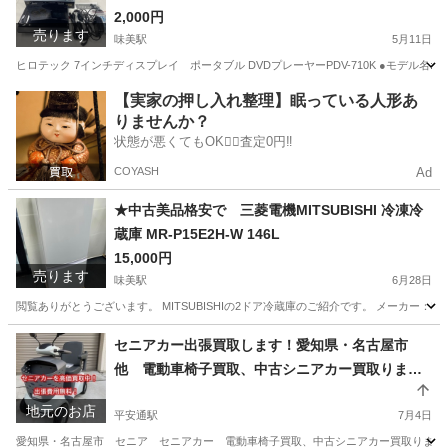
2,000円
売ります
味美駅
5月11日
ヒロテック 7インチディスプレイ ポータブル DVDプレーヤーPDV-710K ●モデル名: PDV-7
愛知
春日井市
味美駅
映像プレーヤー、レコーダー
【実家の押し入れ整理】眠っている人形あ
りませんか？
ヒロテック
状態が悪くてもOK🙆‍♀️査定0円‼️
COYASH
Ad
★中古美品格安で 三菱電機MITSUBISHI 冷凍冷
蔵庫 MR-P15E2H-W 146L
15,000円
売ります
味美駅
6月28日
閲覧ありがとうございます。 MITSUBISHIの2ドア冷蔵庫のご紹介です。 メーカー：MITSUB
愛知
春日井市
味美駅
キッチン家電
セニアカー出張買取します！愛知県・名古屋市
他 電動車椅子買取、中古シニアカー買取りま
す！ 三重県 岐阜県
地元のお店
平安通駅
7月4日
愛知県・名古屋市 セニア セニアカー 電動車椅子買取、中古シニアカー買取ります！ 