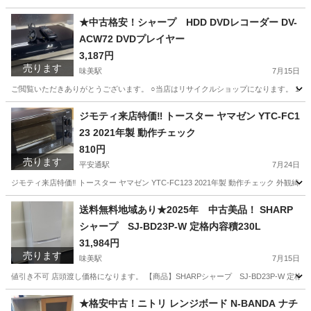
愛知
名古屋市
平安通駅
リサイクルショップ
買取
★中古格安！シャープ HDD DVDレコーダー DV-
ACW72 DVDプレイヤー
3,187円
売ります
味美駅
7月15日
ご閲覧いただきありがとうございます。 ○当店はリサイクルショップになります。 1.営業時間 
愛知
春日井市
味美駅
映像プレーヤー、レコーダー
ジモティ来店特価‼ トースター ヤマゼン YTC-FC1
23 2021年製 動作チェック
シャープ
810円
売ります
平安通駅
7月24日
ジモティ来店特価‼ トースター ヤマゼン YTC-FC123 2021年製 動作チェック 
愛知
名古屋市
平安通駅
キッチン家電
送料無料地域あり★2025年 中古美品！ SHARP
シャープ SJ-BD23P-W 定格内容積230L
31,984円
売ります
味美駅
7月15日
値引き不可 店頭渡し価格になります。 【商品】SHARPシャープ SJ-BD23P-W 定格内容積2
愛知
春日井市
味美駅
キッチン家電
シャープ
★格安中古！ニトリ レンジボード N-BANDA ナチ