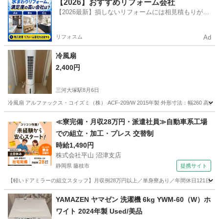
愛知
江南市
柏森駅
美容家電
筋膜
【2026】おすすめリフォーム会社
【2026最新】損しないリフォームには相見積もりが不
可欠！
リフォスム
Ad
冷風扇
2,400円
三河大塚駅
8月6日
冷風扇 アルファックス・コイズミ（株） ACF-209/W 2015年製 外形寸法：幅260 高さ
愛知
蒲郡市
三河大塚駅
季節、空調家電
≪寮完備・月収28万円・派遣社員≫自動車系工場
での組立・加工・プレス 交替制
時給1,490円
株式会社平山 沼津支店
静岡県 藤枝市
提携サイト
【軽いドアミラーの組立スタッフ】月収例28万円以上／単身寮あり／年間休日121日／
静岡
藤枝市
その他
YAMAZEN ヤマゼン 洗濯機 6kg YWM-60（W）ホ
ワイト 2024年製 Used/美品