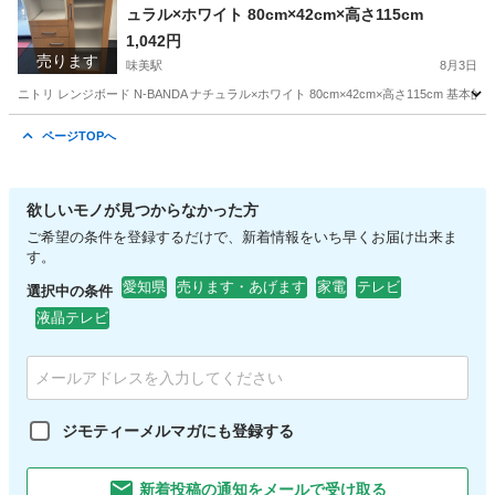
ュラル×ホワイト 80cm×42cm×高さ115cm
1,042円
売ります
味美駅
8月3日
ニトリ レンジボード N-BANDA ナチュラル×ホワイト 80cm×42cm×高さ115c
愛知
春日井市
味美駅
収納家具
レンジ
ページTOPへ
欲しいモノが見つからなかった方
ご希望の条件を登録するだけで、新着情報をいち早くお届け出来ま
す。
愛知県
売ります・あげます
家電
テレビ
選択中の条件
液晶テレビ
ジモティーメルマガにも登録する
新着投稿の通知をメールで受け取る