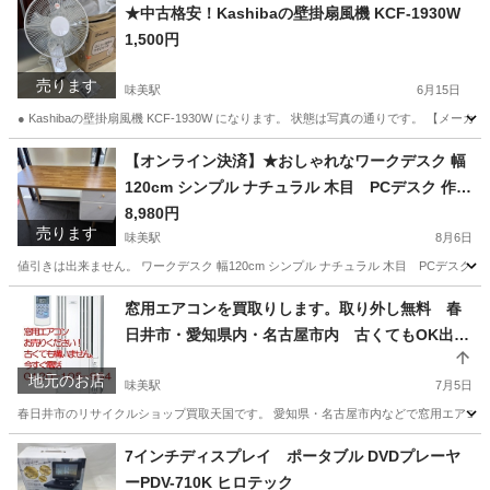
★中古格安！Kashibaの壁掛扇風機 KCF-1930W
1,500円
売ります
味美駅
6月15日
● Kashibaの壁掛扇風機 KCF-1930W になります。 状態は写真の通りです。 【メーカー
愛知
春日井市
味美駅
季節、空調家電
【オンライン決済】★おしゃれなワークデスク 幅
120cm シンプル ナチュラル 木目 PCデスク 作業
台 勉強机 AR-DT03
8,980円
売ります
味美駅
8月6日
値引きは出来ません。 ワークデスク 幅120cm シンプル ナチュラル 木目 PCデス
愛知
春日井市
味美駅
テーブル
窓用エアコンを買取りします。取り外し無料 春
日井市・愛知県内・名古屋市内 古くてもOK出張
買取OK 10年前のものでもOK
地元のお店
味美駅
7月5日
春日井市のリサイクルショップ買取天国です。 愛知県・名古屋市内などで窓用エアコン
愛知
春日井市
味美駅
リサイクルショップ
無料
7インチディスプレイ ポータブル DVDプレーヤ
ーPDV-710K ヒロテック