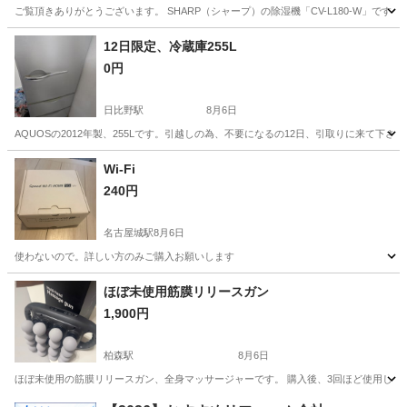
ご覧頂きありがとうございます。 SHARP（シャープ）の除湿機「CV-L180-W」です。
愛知
豊田市
季節、空調家電
除湿機
12日限定、冷蔵庫255L
0円
日比野駅
8月6日
AQUOSの2012年製、255Lです。引越しの為、不要になるの12日、引取りに来て
愛知
名古屋市
日比野駅
キッチン家電
Wi-Fi
240円
名古屋城駅
8月6日
使わないので。詳しい方のみご購入お願いします
愛知
名古屋市
名古屋城駅
電話、ＦＡＸ
ほぼ未使用筋膜リリースガン
1,900円
柏森駅
8月6日
ほぼ未使用の筋膜リリースガン、全身マッサージャーです。 購入後、3回ほど使用しまし