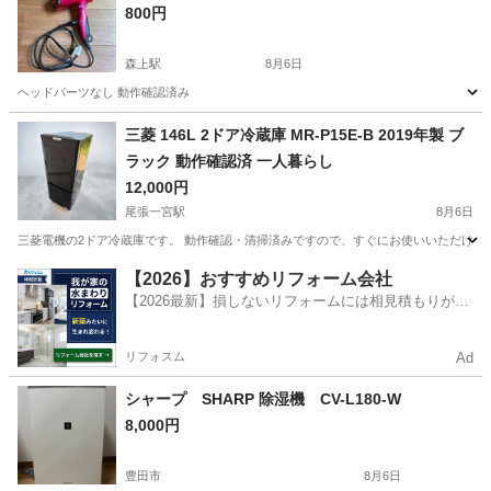
800円
森上駅
8月6日
ヘッドパーツなし 動作確認済み
愛知
稲沢市
森上駅
美容家電
ヘアドライヤー
三菱 146L 2ドア冷蔵庫 MR-P15E-B 2019年製 ブ
ラック 動作確認済 一人暮らし
12,000円
尾張一宮駅
8月6日
三菱電機の2ドア冷蔵庫です。 動作確認・清掃済みですので、すぐにお使いいただけます。 商品詳細 
愛知
一宮市
尾張一宮駅
キッチン家電
【2026】おすすめリフォーム会社
【2026最新】損しないリフォームには相見積もりが不
可欠！
リフォスム
Ad
シャープ SHARP 除湿機 CV-L180-W
8,000円
豊田市
8月6日