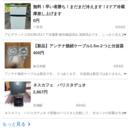
愛知
小牧市
その他
三重
桑名市
その他
DOP
無料！早い者勝ち！まだまだ冷えます！2ドア冷蔵
庫差し上げます
0円
一宮市
8月6日
アビデラックス2013年式2ドア冷蔵庫 動作確認済み 清掃済みです。 しっかり冷えます
愛知
一宮市
キッチン家電
ドア
【新品】アンテナ接続ケーブル1.5m２つと分波器
400円
春日井駅
8月6日
アンテナ接続ケーブルは新品です。 ２つあります。 分波器は新品ではありません。
愛知
春日井市
春日井駅
その他
分波器
ネスカフェ バリスタデュオ
2,867円
安城駅
8月6日
ネスカフェ バリスタデュオ 小型版のバリスタと比較して、 水タンクの容量が大きいので 
愛知
安城市
安城駅
キッチン家電
もっと見る