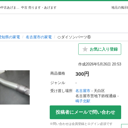
🍊ダイソンパーツ⑥ (グレープフルーツ) 鳴子北の家電の中古あげます・譲ります｜ジモティーで不用品の処分
中古
売ります・あげます
地元の掲示
愛知県の家電
名古屋市の家電
🍊ダイソンパーツ⑥
お気に入り登録
作成
2026年5月26日 20:53
商品価格
300円
ジャンル
-
受け渡し場所
名古屋市
 - 天白区
名古屋市営地下鉄桜通線 - 
鳴子北駅
投稿者にメールで問い合わせ
※問い合わせは会員登録とログイン必須です