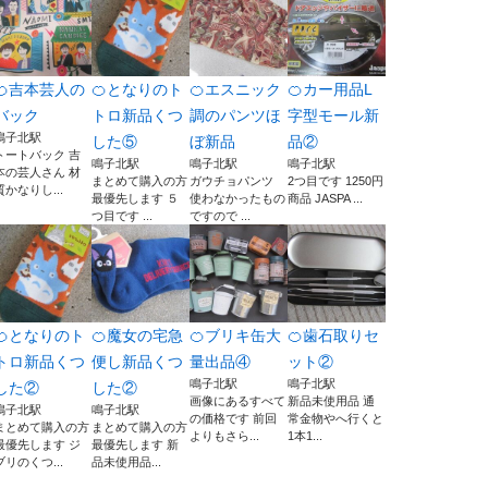
🍊吉本芸人の
🍊となりのト
🍊エスニック
🍊カー用品L
バック
トロ新品くつ
調のパンツほ
字型モール新
鳴子北駅
した⑤
ぼ新品
品②
トートバック 吉
鳴子北駅
鳴子北駅
鳴子北駅
本の芸人さん 材
まとめて購入の方
ガウチョパンツ
2つ目です 1250円
質かなりし...
最優先します ５
使わなかったもの
商品 JASPA ...
つ目です ...
ですので ...
🍊となりのト
🍊魔女の宅急
🍊ブリキ缶大
🍊歯石取りセ
トロ新品くつ
便し新品くつ
量出品④
ット②
鳴子北駅
鳴子北駅
した②
した②
画像にあるすべて
新品未使用品 通
鳴子北駅
鳴子北駅
の価格です 前回
常金物やへ行くと
まとめて購入の方
まとめて購入の方
よりもさら...
1本1...
最優先します ジ
最優先します 新
ブリのくつ...
品未使用品...