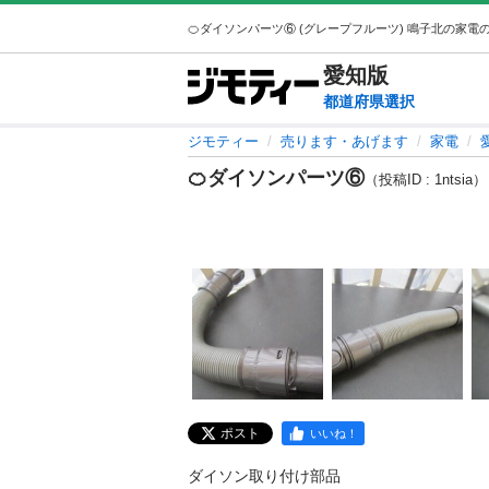
愛知
版
都道府県選択
ジモティー
売ります・あげます
家電
🍊ダイソンパーツ⑥
（投稿ID : 1ntsia）
ポスト
いいね！
ダイソン取り付け部品
