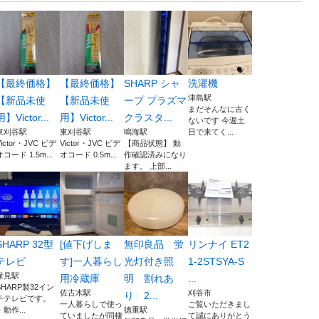
【最終価格】
【最終価格】
SHARP シャ
洗濯機
津島駅
【新品未使
【新品未使
ープ プラズマ
まだそんなに古く
用】Victor...
用】Victor...
クラスタ...
ないです 今週土
東刈谷駅
東刈谷駅
鳴海駅
日で来てく...
Victor・JVC ビデ
Victor・JVC ビデ
【商品状態】 動
オコード 1.5m...
オコード 0.5m...
作確認済みになり
ます。 上部...
SHARP 32型
[値下げしま
無印良品 蛍
リンナイ ET2
テレビ
す]一人暮らし
光灯付き照
1-2STSYA-S
保見駅
用冷蔵庫
明 割れあ
...
SHARP製32イン
佐古木駅
刈谷市
り 2...
チテレビです。
一人暮らしで使っ
ご覧いただきまし
・動作...
徳重駅
ていましたが同棲
て誠にありがとう