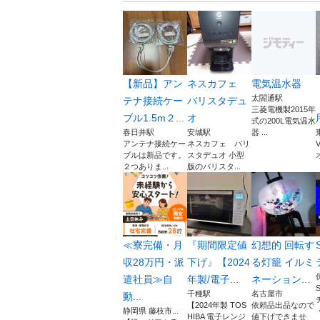
【新品】アン
ネスカフェ
電気温水器
太閤通駅
テナ接続ケー
バリスタデュ
三菱電機製2015年
ブル1.5m２...
オ
式の200L電気温水
春日井駅
安城駅
器 ...
アンテナ接続ケー
ネスカフェ バリ
ブルは新品です。
スタデュオ 小型
２つありま...
版のバリスタ...
≪寮完備・月
『期間限定値
幻想的 回転す
収28万円・派
下げ』【2024
る灯籠 イルミ
遣社員≫自
年製/電子...
ネーション...
千種駅
名古屋市
動...
【2024年製 TOS
依頼品出品なので
静岡県 藤枝市...
HIBA 電子レンジ
値下げできませ