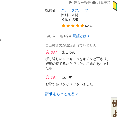
違反を報告
注意事項
投稿者
グレープフルーツ
性別非公開
投稿： 
225
5.0
(
23
)
認証とは
身分証
電話番号


自己紹介文が設定されていません
良い
まころん
折り返しのメッセージをキチンと下さり、
好感の持てるかたでした。ご縁がありまし
たら ...
良い
カルマ
お取引ありがとうございました
評価をもっと見る