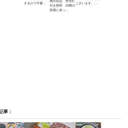
無印良品 蛍光灯
するので不要...
ございます。...
付き照明 20畳の
部屋に使っ...
記事：