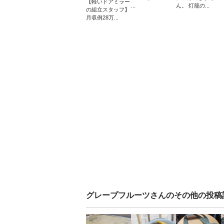
【軽いドアミラー
...
ん。 灯籠の...
の組立スタッフ】
月収例28万...
グレープフルーツ
さんのその他の投稿