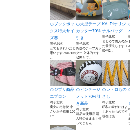
🍊ブックボッ
🍊大型テープ
KALDIオリジ
クス特大サイ
カッター70%
ナルバッグ
鳴子北駅
ズ⑤
引き
まとめて購入のか
鳴子北駅
鳴子北駅
た最優先します 1
とてもきれいだと
陶器のテープカッ
00円2...
思います 30×21×4
ター 立体的です
...
状態とて...
🍊ジブリ商品
🍊ビンテージ
🍊レトロもの
エプロン
メット70%引
さし
鳴子北駅
鳴子北駅
き新品
魔女の宅急便 小
昭和の時代にはよ
鳴子北駅
さいお子様用 100
くあったものです
新品未使用品 購
cm...
現在は売...
入時のまま全く使
ってません...