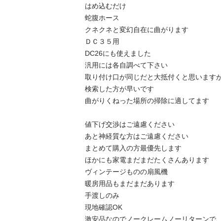
はめ込むだけ

蛇腹ホース

クネクネと変幻自在に曲がります

ＤＣ３５用

DC26にも使えました

汎用には各自調べて下さい

取り付け口が同じだと大抵付くと思いますが
検索した方が早いです

曲がりくねった場所の掃除に適してます

値下げ交渉はご遠慮ください

あと神経質な方はご遠慮ください

まとめて購入の方最優先します

ほかにも家電まだまだたくさんあります

ヴィンテージものの扇風機

暖房用品もまだまだあります

手渡しのみ

現地確認OK

激安品なのでノークレームノーリターンで
