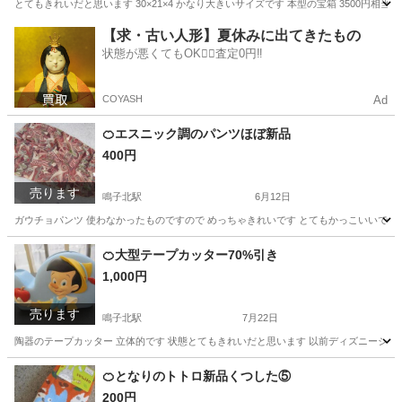
とてもきれいだと思います 30×21×4 かなり大きいサイズです 本型の宝箱 3500円
愛知
名古屋市
鳴子北駅
家具
ボックス
【求・古い人形】夏休みに出てきたもの
状態が悪くてもOK🙆‍♀️査定0円‼️
COYASH
Ad
🍊エスニック調のパンツほぼ新品
400円
売ります
鳴子北駅
6月12日
ガウチョパンツ 使わなかったものですので めっちゃきれいです とてもかっこいいですよ 
愛知
名古屋市
鳴子北駅
服/ファッション
チャイハネ
🍊大型テープカッター70%引き
1,000円
売ります
鳴子北駅
7月22日
陶器のテープカッター 立体的です 状態とてもきれいだと思います 以前ディズニーショップ
愛知
名古屋市
鳴子北駅
家具
テープカッター
🍊となりのトトロ新品くつした⑤
200円