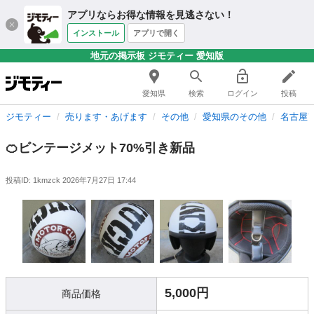
アプリならお得な情報を見逃さない！
インストール
アプリで開く
地元の掲示板 ジモティー 愛知版
愛知県
検索
ログイン
投稿
ジモティー
売ります・あげます
その他
愛知県のその他
名古屋
🍊ビンテージメット70%引き新品
投稿ID: 1kmzck
2026年7月27日 17:44
5,000円
商品価格