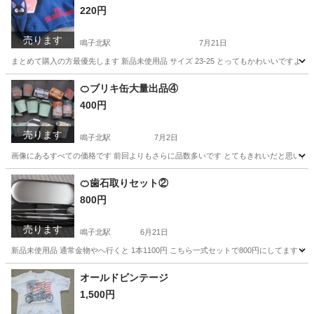
220円
売ります
鳴子北駅
7月21日
まとめて購入の方最優先します 新品未使用品 サイズ 23-25 とってもかわいいですよ 
愛知
名古屋市
鳴子北駅
服/ファッション
千と千尋の神隠し
🍊ブリキ缶大量出品④
400円
売ります
鳴子北駅
7月2日
画像にあるすべての価格です 前回よりもさらに品数多いです とてもきれいだと思います
愛知
名古屋市
鳴子北駅
家具
ブリキ
🍊歯石取りセット②
800円
売ります
鳴子北駅
6月21日
新品未使用品 通常金物やへ行くと 1本1100円 こちら一式セットで800円にしてます
愛知
名古屋市
鳴子北駅
家具
金物
オールドビンテージ
1,500円