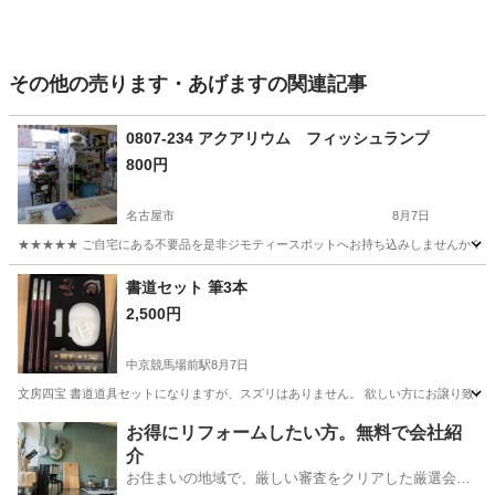
その他の売ります・あげますの関連記事
0807-234 アクアリウム フィッシュランプ
800円
名古屋市
8月7日
★★★★★ ご自宅にある不要品を是非ジモティースポットへお持ち込みしませんか？ 家
愛知
名古屋市
その他
アクアリウム
書道セット 筆3本
2,500円
中京競馬場前駅
8月7日
文房四宝 書道道具セットになりますが、スズリはありません。 欲しい方にお譲り致し
愛知
名古屋市
中京競馬場前駅
その他
セット
お得にリフォームしたい方。無料で会社紹
介
お住まいの地域で、厳しい審査をクリアした厳選会社