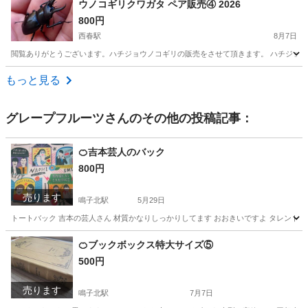
ウノコギリクワガタ ペア販売④ 2026
800円
西春駅
8月7日
閲覧ありがとうございます。ハチジョウノコギリの販売をさせて頂きます。 ハチジョウ
愛知
北名古屋市
西春駅
その他
クワガタ
もっと見る
グレープフルーツ
さんのその他の投稿記事：
🍊吉本芸人のバック
800円
売ります
鳴子北駅
5月29日
トートバック 吉本の芸人さん 材質かなりしっかりしてます おおきいですよ タレントショ
愛知
名古屋市
鳴子北駅
靴/バッグ
お笑い
🍊ブックボックス特大サイズ⑤
500円
売ります
鳴子北駅
7月7日