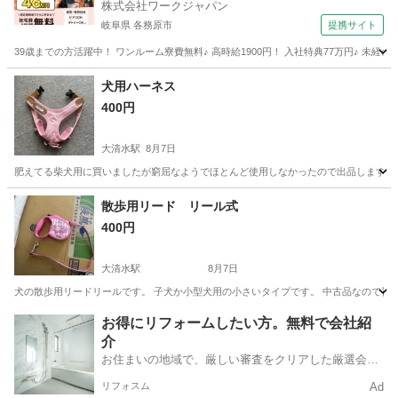
株式会社ワークジャパン
岐阜県 各務原市
提携サイト
39歳までの方活躍中！ ワンルーム寮費無料♪ 高時給1900円！ 入社特典77万円♪ 未
岐阜
各務原市
その他
犬用ハーネス
400円
大清水駅
8月7日
肥えてる柴犬用に買いましたが窮屈なようでほとんど使用しなかったので出品します。 サ
愛知
豊橋市
大清水駅
その他
ハーネス
散歩用リード リール式
400円
大清水駅
8月7日
犬の散歩用リードリールです。 子犬か小型犬用の小さいタイプです。 中古品なので神
愛知
豊橋市
大清水駅
その他
リール
お得にリフォームしたい方。無料で会社紹
介
お住まいの地域で、厳しい審査をクリアした厳選会社
を知ってる？
リフォスム
Ad