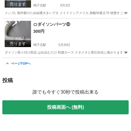
売ります
鳴子北駅
8月3日
メンズL 海外製のため結構大きいです メイドインアメリカ 身幅56着丈70 状態すごく
愛知
名古屋市
鳴子北駅
服/ファッション
🍊ダイソンパーツ⑥
300円
売ります
鳴子北駅
5月26日
ダイソン取り付け部品 はめ込むだけ 蛇腹ホース クネクネと変幻自在に曲がります ＤＣ３
愛知
名古屋市
鳴子北駅
家電
ダイソン
ページTOPへ
投稿
誰でも今すぐ30秒で投稿出来る
投稿画面へ (無料)