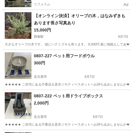
を知ってる？
リフォスム
Ad
【オンライン決済】オリーブの木，はなみずきも
あります長さ写真あり
15,000円
西春駅
8月7日
大きなオリーブの木です。 他にハナミズキも有ります。 8,000円 庭に地植えしてあ
愛知
北名古屋市
西春駅
その他
オリーブの木
0807-227 ペット用フードボウル
300円
名古屋市
8月7日
★★★★★ ご自宅にある不要品を是非ジモティースポットへお持ち込みしませんか？ 家
愛知
名古屋市
その他
現地
0807-222 ペット用ドライブボックス
2,000円
名古屋市
8月7日
★★★★★ ご自宅にある不要品を是非ジモティースポットへお持ち込みしませんか？ 家