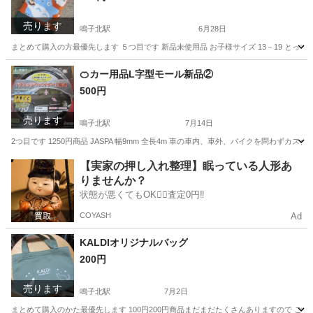
売ります
鳴子北駅
6月28日
まとめて購入の方最優先します ５つ目です 新品未使用品 お子様サイズ 13－19 とっ
愛知
名古屋市
鳴子北駅
服/ファッション
となりのトトロ
🍊カー用品L字型モール新品②
500円
売ります
鳴子北駅
7月14日
2つ目です 1250円商品 JASPA 幅9mm 全長4m 車の車内、車外、バイクを問わず
愛知
名古屋市
鳴子北駅
車のパーツ
ヘルメット
【実家の押し入れ整理】眠っている人形あ
りませんか？
状態が悪くてもOK🙆‍♀️査定0円‼️
COYASH
Ad
KALDIオリジナルバッグ
200円
売ります
鳴子北駅
7月2日
まとめて購入のかた最優先します 100円200円商品まだまだたくさんありますので ご確認