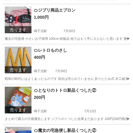
愛知
名古屋市
鳴子北駅
靴/バッグ
🍊ジブリ商品エプロン
1,000円
売ります
鳴子北駅
7月26日
魔女の宅急便 小さいお子様用 100cm 絶版品 他ではもう手に入らないと思います 激
愛知
名古屋市
鳴子北駅
子供用品
エプロン
🍊レトロものさし
400円
売ります
鳴子北駅
7月28日
昭和の時代にはよくあったものです 現在は売られていません 折りたたみ式 木工細工 伸
愛知
名古屋市
鳴子北駅
家具
木製
🍊となりのトトロ新品くつした②
200円
売ります
鳴子北駅
7月12日
まとめて購入の方最優先します ジブリのくつした在庫まだあります 100円200円商品も大
愛知
名古屋市
鳴子北駅
服/ファッション
となりのトトロ
🍊魔女の宅急便し新品くつした②