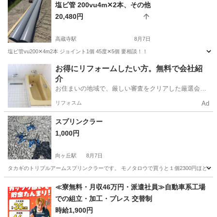
愛知
名古屋市
その他
現地
塩ビ管 200vu4m✕2本、その他
20,480円
高蔵寺駅
8月7日
塩ビ管vu200✕4m2本 ジョイント1個 45度✕5個 要相談！！
愛知
春日井市
高蔵寺駅
その他
塩ビ管
お得にリフォームしたい方。無料で会社紹
介
お住まいの地域で、厳しい審査をクリアした厳選会社
を知ってる？
リフォスム
Ad
スプリンクラー
1,000円
向ヶ丘駅
8月7日
タカギのトリプルアームスプリンクラーです。 モノタロウで買うと１個2300円ほどです
愛知
豊橋市
向ヶ丘駅
その他
スプリンクラー
≪寮無料・月収46万円・派遣社員≫自動車系工場
での組立・加工・プレス 交替制
時給1,900円