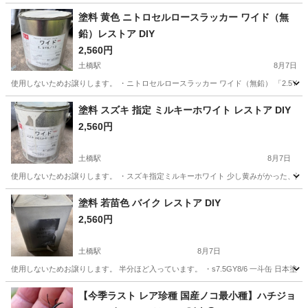
塗料 黄色 ニトロセルロースラッカー ワイド（無
鉛）レストア DIY
2,560円
土橋駅
8月7日
使用しないためお譲りします。 ・ニトロセルロースラッカー ワイド（無鉛） 「2.5Y 
愛知
豊田市
土橋駅
その他
塗料 スズキ 指定 ミルキーホワイト レストア DIY
2,560円
土橋駅
8月7日
使用しないためお譲りします。 ・スズキ指定ミルキーホワイト 少し黄みがかった、温か
愛知
豊田市
土橋駅
その他
塗料 若苗色 バイク レストア DIY
2,560円
土橋駅
8月7日
使用しないためお譲りします。 半分ほど入っています。 ・s7.5GY8/6 一斗缶 日本
愛知
豊田市
土橋駅
その他
【今季ラスト レア珍種 国産ノコ最小種】ハチジョ