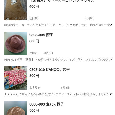
【未着用】サマーカーゴパンツ Mサイズ
400円
山口駅
8月8日
dimoのサマーカーゴパンツ Mサイズ（カーキ）（男女兼用）です。 商品の詳細仕様はこちらでもご確認くだ
愛知
瀬戸市
山口駅
パンツ
0808-004 帽子
800円
半田市
8月8日
0808-004 帽子 【状態】 ・使用に伴う多少のスレ、キズ、落としきれない汚れなど
愛知
半田市
小物
現地
0808-010 KANGOL 甚平
800円
名古屋市
8月8日
★★★★★ ご自宅にある不要品を是非ジモティースポットへお持ち込みしませんか？ 家
愛知
名古屋市
着物
KANGOL
0808-003 麦わら帽子
500円