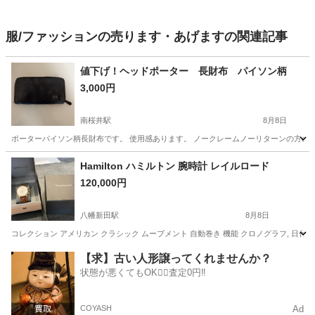
服/ファッションの売ります・あげますの関連記事
値下げ！ヘッドポーター 長財布 パイソン柄
3,000円
南桜井駅
8月8日
ポーターパイソン柄長財布です。 使用感あります。 ノークレームノーリターンの方の
愛知
岡崎市
南桜井駅
小物
パイソン
Hamilton ハミルトン 腕時計 レイルロード
120,000円
八幡新田駅
8月8日
コレクション アメリカン クラシック ムーブメント 自動巻き 機能 クロノグラフ, 日付表示 ケ
愛知
大府市
八幡新田駅
アクセサリー
【求】古い人形譲ってくれませんか？
状態が悪くてもOK🙆‍♀️査定0円‼️
COYASH
Ad