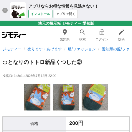
アプリならお得な情報を見逃さない！
インストール
アプリで開く
地元の掲示板 ジモティー 愛知版
愛知県
検索
ログイン
投稿
ジモティー
売ります・あげます
服/ファッション
愛知県の服/ファ
🍊となりのトトロ新品くつした②
投稿ID: 1o8x1u
2026年7月12日 22:00
200円
価格