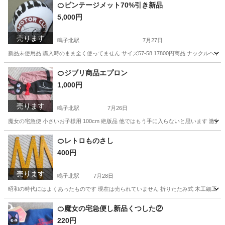
愛知
名古屋市
鳴子北駅
車のパーツ
ヘルメット
🍊ビンテージメット70%引き新品
5,000円
売ります
鳴子北駅
7月27日
新品未使用品 購入時のまま全く使ってません サイズ57‐58 17800円商品 ナックルヘ
愛知
名古屋市
鳴子北駅
その他
ヘルメット
🍊ジブリ商品エプロン
1,000円
売ります
鳴子北駅
7月26日
魔女の宅急便 小さいお子様用 100cm 絶版品 他ではもう手に入らないと思います 激
愛知
名古屋市
鳴子北駅
子供用品
エプロン
🍊レトロものさし
400円
売ります
鳴子北駅
7月28日
昭和の時代にはよくあったものです 現在は売られていません 折りたたみ式 木工細工 伸
愛知
名古屋市
鳴子北駅
家具
木製
🍊魔女の宅急便し新品くつした②
220円