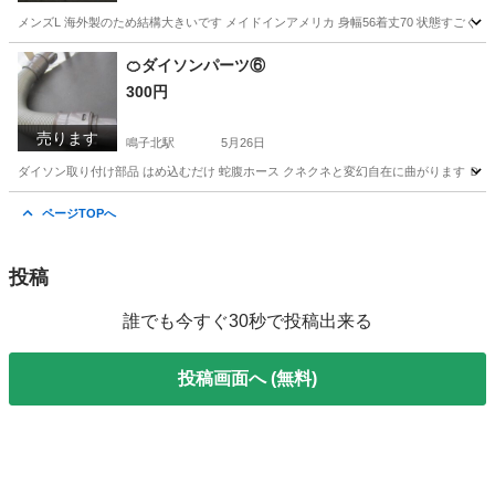
メンズL 海外製のため結構大きいです メイドインアメリカ 身幅56着丈70 状態すごく
愛知
名古屋市
鳴子北駅
服/ファッション
🍊ダイソンパーツ⑥
300円
売ります
鳴子北駅
5月26日
ダイソン取り付け部品 はめ込むだけ 蛇腹ホース クネクネと変幻自在に曲がります ＤＣ３
愛知
名古屋市
鳴子北駅
家電
ダイソン
ページTOPへ
投稿
誰でも今すぐ30秒で投稿出来る
投稿画面へ (無料)