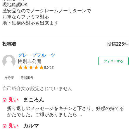
現地確認OK

激安品なのでノークレームノーリターンで

お車ならファミマ対応

地下鉄構内対応も出来ます
投稿者
投稿
225
件
グレープフルーツ
性別非公開
フォローする
5.0
(
23
)
身分証
電話番号
自己紹介文が設定されていません
良い
まころん
折り返しのメッセージをキチンと下さり、好感の持てる
かたでした。ご縁がありましたら ...
良い
カルマ