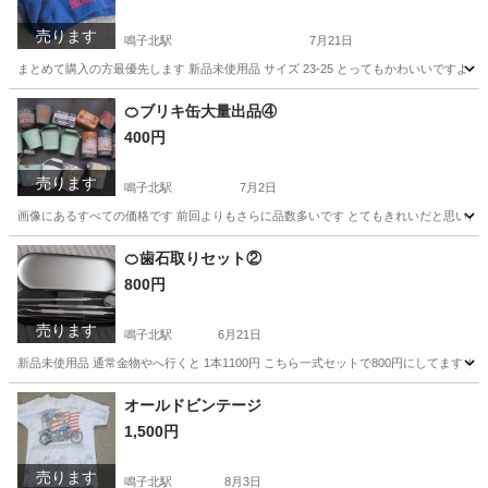
売ります
鳴子北駅
7月21日
まとめて購入の方最優先します 新品未使用品 サイズ 23-25 とってもかわいいですよ 
愛知
名古屋市
鳴子北駅
服/ファッション
千と千尋の神隠し
🍊ブリキ缶大量出品④
400円
売ります
鳴子北駅
7月2日
画像にあるすべての価格です 前回よりもさらに品数多いです とてもきれいだと思います
愛知
名古屋市
鳴子北駅
家具
ブリキ
🍊歯石取りセット②
800円
売ります
鳴子北駅
6月21日
新品未使用品 通常金物やへ行くと 1本1100円 こちら一式セットで800円にしてます
愛知
名古屋市
鳴子北駅
家具
金物
オールドビンテージ
1,500円
売ります
鳴子北駅
8月3日