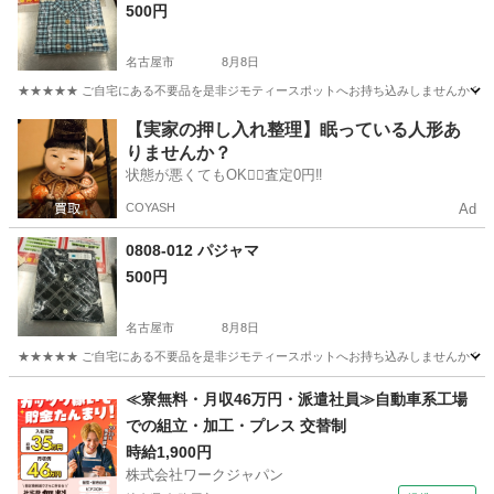
500円
名古屋市
8月8日
★★★★★ ご自宅にある不要品を是非ジモティースポットへお持ち込みしませんか？ 家
愛知
名古屋市
シャツ
パジャマ
【実家の押し入れ整理】眠っている人形あ
りませんか？
状態が悪くてもOK🙆‍♀️査定0円‼️
COYASH
Ad
0808-012 パジャマ
500円
名古屋市
8月8日
★★★★★ ご自宅にある不要品を是非ジモティースポットへお持ち込みしませんか？ 家
愛知
名古屋市
シャツ
パジャマ
≪寮無料・月収46万円・派遣社員≫自動車系工場
での組立・加工・プレス 交替制
時給1,900円
株式会社ワークジャパン