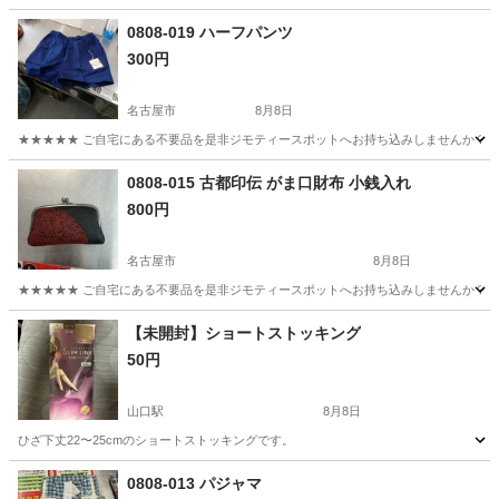
0808-019 ハーフパンツ
300円
名古屋市
8月8日
★★★★★ ご自宅にある不要品を是非ジモティースポットへお持ち込みしませんか？ 家
愛知
名古屋市
パンツ
ハーフパンツ
0808-015 古都印伝 がま口財布 小銭入れ
800円
名古屋市
8月8日
★★★★★ ご自宅にある不要品を是非ジモティースポットへお持ち込みしませんか？ 家
愛知
名古屋市
小物
印伝
【未開封】ショートストッキング
50円
山口駅
8月8日
ひざ下丈22〜25cmのショートストッキングです。
愛知
瀬戸市
山口駅
その他
0808-013 パジャマ