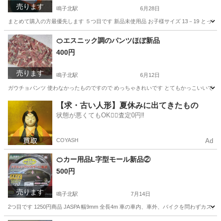
売ります
鳴子北駅
6月28日
まとめて購入の方最優先します ５つ目です 新品未使用品 お子様サイズ 13－19 とっ
愛知
名古屋市
鳴子北駅
服/ファッション
となりのトトロ
🍊エスニック調のパンツほぼ新品
400円
売ります
鳴子北駅
6月12日
ガウチョパンツ 使わなかったものですので めっちゃきれいです とてもかっこいいですよ 
愛知
名古屋市
鳴子北駅
服/ファッション
チャイハネ
【求・古い人形】夏休みに出てきたもの
状態が悪くてもOK🙆‍♀️査定0円‼️
COYASH
Ad
🍊カー用品L字型モール新品②
500円
売ります
鳴子北駅
7月14日
2つ目です 1250円商品 JASPA 幅9mm 全長4m 車の車内、車外、バイクを問わず