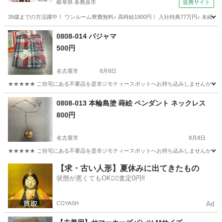
岐阜県 各務原市
提携サイト
39歳までの方活躍中！ ワンルーム寮費無料♪ 高時給1900円！ 入社特典77万円♪ 未
岐阜
各務原市
その他
0808-014 パジャマ
500円
名古屋市
8月8日
★★★★★ ご自宅にある不要品を是非ジモティースポットへお持ち込みしませんか？ 家
愛知
名古屋市
シャツ
パジャマ
0808-013 本輪島塗 蒔絵 ペンダント ネックレス
800円
名古屋市
8月8日
★★★★★ ご自宅にある不要品を是非ジモティースポットへお持ち込みしませんか？ 家
愛知
名古屋市
アクセサリー
現地
【求・古い人形】夏休みに出てきたもの
状態が悪くてもOK🙆‍♀️査定0円‼️
COYASH
Ad