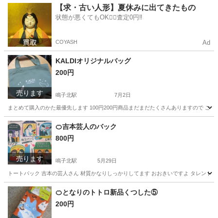
愛知
名古屋市
鳴子北駅
家具
テープカッター
【求・古い人形】夏休みに出てきたもの
状態が悪くてもOK🙆‍♀️査定0円‼️
COYASH
Ad
KALDIオリジナルバッグ
200円
売ります
鳴子北駅
7月2日
まとめて購入のかた最優先します 100円200円商品まだまだたくさんありますので ご確認
愛知
名古屋市
鳴子北駅
靴/バッグ
🍊吉本芸人のバック
800円
売ります
鳴子北駅
5月29日
トートバック 吉本の芸人さん 材質かなりしっかりしてます おおきいですよ タレントショ
愛知
名古屋市
鳴子北駅
靴/バッグ
お笑い
🍊となりのトトロ新品くつした⑤
200円