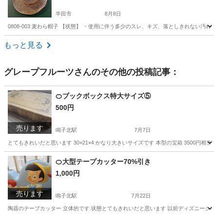
半田市
8月8日
0808-003 麦わら帽子 【状態】 ・使用に伴う多少のスレ、キズ、落としきれない汚
愛知
半田市
小物
麦わら帽子
もっと見る
グレープフルーツ
さんのその他の投稿記事：
🍊ブックボックス特大サイズ⑤
500円
売ります
鳴子北駅
7月7日
とてもきれいだと思います 30×21×4 かなり大きいサイズです 本型の宝箱 3500円
愛知
名古屋市
鳴子北駅
家具
ボックス
🍊大型テープカッター70%引き
1,000円
売ります
鳴子北駅
7月22日
陶器のテープカッター 立体的です 状態とてもきれいだと思います 以前ディズニーショップ