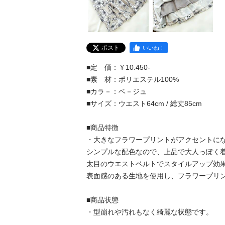
ポスト
いいね！
■定　価：￥10.450-

■素　材：ポリエステル100%

■カラ－：ベ－ジュ

■サイズ：ウエスト64cm / 総丈85cm

■商品特徴

・大きなフラワープリントがアクセントにな
シンプルな配色なので、上品で大人っぽく着こ
太目のウエストベルトでスタイルアップ効果を
表面感のある生地を使用し、フラワープリント
■商品状態

・型崩れや汚れもなく綺麗な状態です。
