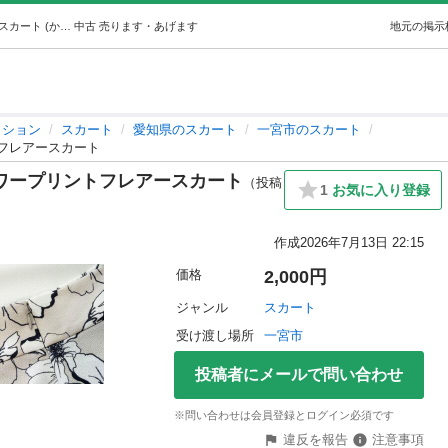
【極美品 / PROPORTION】 フラワープリントフレアースカート (かおり【プロフ必読】) 一宮のスカートの中古・古着あげます・譲ります｜ジモティーで不用品の処分
中古
売ります・あげます
地元の掲示
ッション
スカート
愛知県のスカート
一宮市のスカート
ントフレアースカート
 フラワープリントフレアースカート
（投稿
1
お気に入り登録
作成
2026年7月13日 22:15
価格
2,000円
ジャンル
スカート
受け渡し場所
一宮市
投稿者にメールで問い合わせ
※問い合わせは会員登録とログイン必須です
違反を報告
注意事項