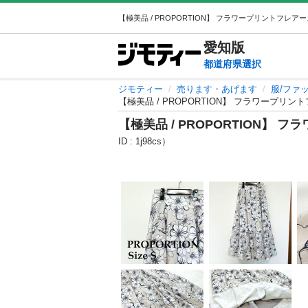
愛知
版
都道府県選択
ジモティー
売ります・あげます
服/ファ
【極美品 / PROPORTION】 フラワープリ
【極美品 / PROPORTION】
ID : 1j98cs）