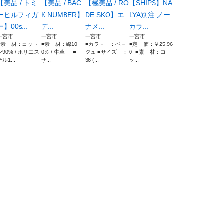
【美品 / トミ
【美品 / BAC
【極美品 / RO
【SHIPS】NA
ーヒルフィガ
K NUMBER】
DE SKO】エ
LYA別注 ノー
ー】00s...
デ...
ナメ...
カラ...
一宮市
一宮市
一宮市
一宮市
■素 材：コット
■素 材：綿10
■カラ－ ：ベ－
■定 価：￥25.96
ン90% / ポリエス
0％ / 牛革 ■
ジュ ■サイズ ：
0- ■素 材：コ
テル1...
サ...
36 (...
ッ...