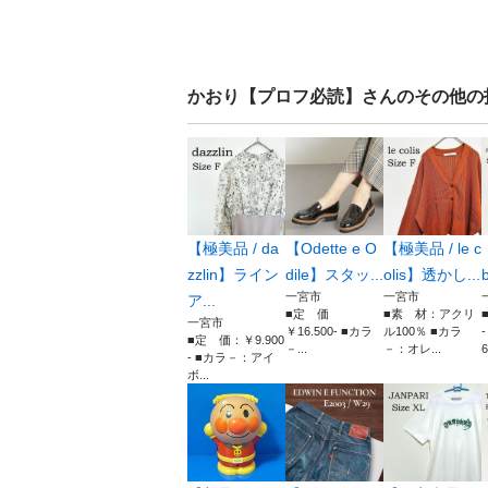
かおり【プロフ必読】
さんのその他の
【極美品 / da
【Odette e O
【極美品 / le c
zzlin】ライン
dile】スタッ...
olis】透かし...
b
一宮市
一宮市
ア...
■定 価
■素 材：アクリ
一宮市
￥16.500- ■カラ
ル100％ ■カラ
■定 価：￥9.900
－...
－：オレ...
6
- ■カラ－：アイ
ボ...