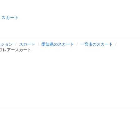
スカート
ッション
スカート
愛知県のスカート
一宮市のスカート
ントフレアースカート
バシーポリシー
プライバシー・ステートメント
健全化に資する運用
プ
ご利用ガイド
フリーワードで探す
特定商取引法の表示
利用