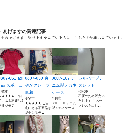
す・あげますの関連記事
.. 愛知 中古あげます・譲りますを見ている人は、こちらの記事も見ています。
0807-061 adi
0807-059 爽
0807-107 デ
シルバーブレ
das スポー...
やかクレープ
ニム製メガネ
スレット
小牧市
稲沢市
肌着 ...
ケース...
★★★★★ ご自
不要のため販売い
小牧市
半田市
宅にある不要品を
たします！ ネッ
★★★★★ ご自
0807-107 デニム
是非ジモテ...
クレスも出し...
宅にある不要品を
製メガネケース ...
是非ジモテ...