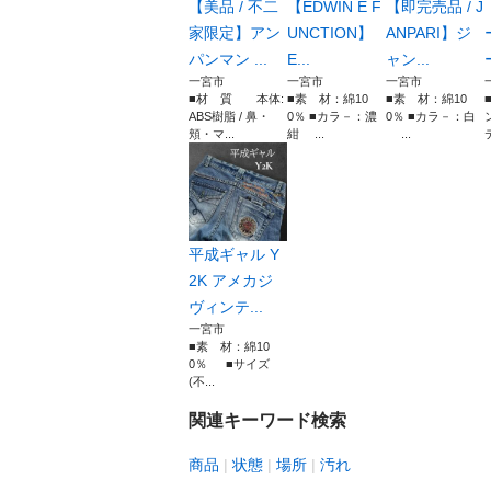
【美品 / 不二
【EDWIN E F
【即完売品 / J
家限定】アン
UNCTION】
ANPARI】ジ
パンマン ...
E...
ャン...
一宮市
一宮市
一宮市
■材 質 本体:
■素 材：綿10
■素 材：綿10
ABS樹脂 / 鼻・
0％ ■カラ－：濃
0％ ■カラ－：白
頬・マ...
紺 ...
...
平成ギャル Y
2K アメカジ
ヴィンテ...
一宮市
■素 材：綿10
0％ ■サイズ
(不...
関連キーワード検索
商品
状態
場所
汚れ