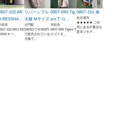
0807-102 AR
リバーシブル
0807-099 Tig
0807-151 傘
名古屋市
U RESSHA...
犬服 Mサイズ
ers T ロ...
★★★★★ ご自
半田市
大門駅
半田市
宅にある不要品を
807-102 ARU RE
DAISOで今550円
0807-099 Tigers T
是非ジモテ...
SSHA キー...
で販売されている
ロゴメタ...
犬服で...