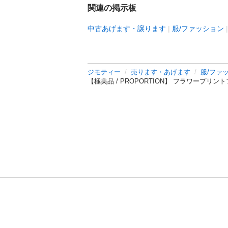
関連の掲示板
中古あげます・譲ります
服/ファッション
ジモティー
売ります・あげます
服/ファ
【極美品 / PROPORTION】 フラワープリ
利用規約
プライ
運営会社
サイトマッ