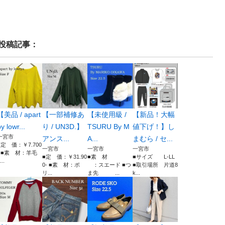
投稿記事：
【美品 / apart
【一部補修あ
【未使用級 /
【新品！大幅
y lowr...
り / UN3D.】
TSURU By M
値下げ！】し
一宮市
アンス...
A...
まむら / セ...
■定 価：￥7.700
一宮市
一宮市
一宮市
- ■素 材：羊毛
■定 価：￥31.90
■素 材
■サイズ L-LL
...
0- ■素 材：ポ
：スエード ■つ
■取引場所 片道8
リ...
ま先 ...
k...