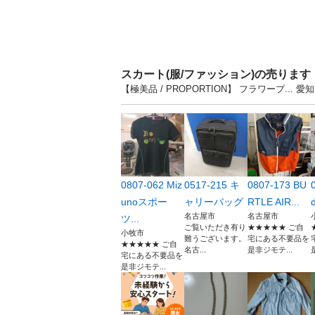
スカート(服/ファッション)の売りま
【極美品 / PROPORTION】 フラワープ.
0807-062 Miz
0517-215 キ
0807-173 BU
unoスポー
ャリーバッグ
RTLE AIR...
名古屋市
名古屋市
ツ...
ご覧いただき有り
★★★★★ ご自
小牧市
難うございます。
宅にある不要品を
★★★★★ ご自
名古...
是非ジモテ...
宅にある不要品を
是非ジモテ...