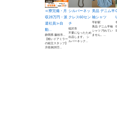
≪寮完備・月
シルバーネッ
美品 デニム半
収28万円・派
クレス60セン
袖シャツ
平針駅
遣社員≫自
チ
美品 デニム半袖
0
稲沢市
動...
シャツ 汚れてい
不要になったため
静岡県 藤枝市...
ません。...
出品します。 シ
【軽いドアミラー
ルバーネック...
の組立スタッフ】
月収例28万...