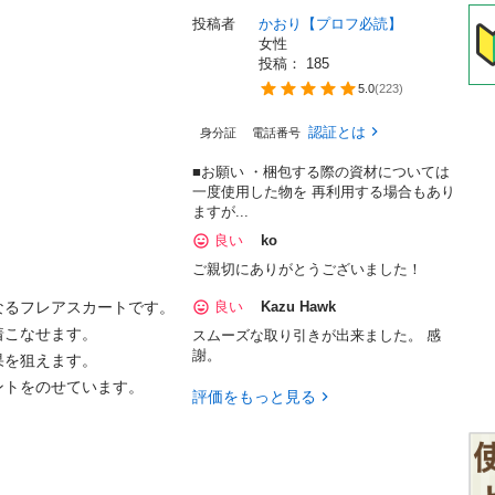
投稿者
かおり【プロフ必読】
女性
投稿： 
185
5.0
(
223
)
認証とは
身分証
電話番号
■お願い ・梱包する際の資材については
一度使用した物を 再利用する場合もあり
ますが...
良い
ko
ご親切にありがとうございました！
るフレアスカートです。

良い
Kazu Hawk
なせます。

スムーズな取り引きが出来ました。 感
謝。
狙えます。

をのせています。

評価をもっと見る