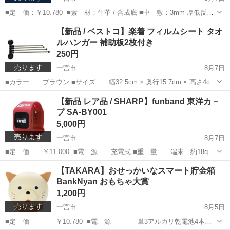
■定 価：￥10.780- ■素 材：牛革 / 合成底 ■中 敷：3mm 厚低反発
クッション ■カラ－：グレ－ジュ ■ワイズ：2E 相当 ■ヒール：約
愛知
一宮市
靴
【新品 / ベストコ】楽着 フィルムシート タオ
1.5cm ■原産国：日本 ■商品特徴 ・ビジネス...
ルハンガー 補助板2枚付き
250円
売ります
一宮市
8月7日
■カラー ブラウン ■サイズ 幅32.5cm × 奥行15.7cm × 高さ4cm
■耐荷重 3kg ■付属品 補助板×2枚 ■取引場所 一宮市(自宅)
愛知
一宮市
家庭用品
シート
【新品 レア品 / SHARP】funband 東洋カ－
■材 質 ・本体 ABS樹脂・...
プ SA-BY001
5,000円
売ります
一宮市
8月7日
■定 価 ￥11.000- ■電 源 充電式 ■重 量 端末…約18g /
バンド…約21g ■サイズ 長さ 約258mm × 横 約36.8mm × 厚さ(最
愛知
一宮市
アクセサリー
TOYO
【TAKARA】おせっかいなスマート貯金箱
大) 約11.2mm ■対応OS iOS…バ...
BankNyan おもちゃ大賞
1,200円
売ります
一宮市
8月5日
■定 価 ￥10.780- ■電 源 単3アルカリ乾電池4本使