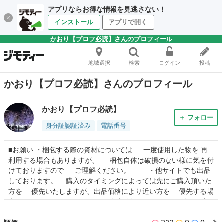
アプリならお得な情報を見逃さない！
インストール
アプリで開く
かおり【プロフ必読】さんのプロフィール
地域選択
検索
ログイン
投稿
かおり【プロフ必読】さんのプロフィール
かおり【プロフ必読】
＋ フォロー
身分証認証済み
電話番号
■お願い ・梱包する際の資材については 一度使用した物を 再
利用する場合もありますが、 梱包自体は破損のない様に気を付
けておりますので ご理解ください。 ・他サイトでも出品
しております。 購入のタイミングによっては先にご購入頂いた
方を 優先いたしますが、出品価格により近い方を 優先する場
合もあります。 ・コメントで在庫確認をしてから 値引き交
渉をされる方や、価格を提示しない 値引き交渉をされる方が多