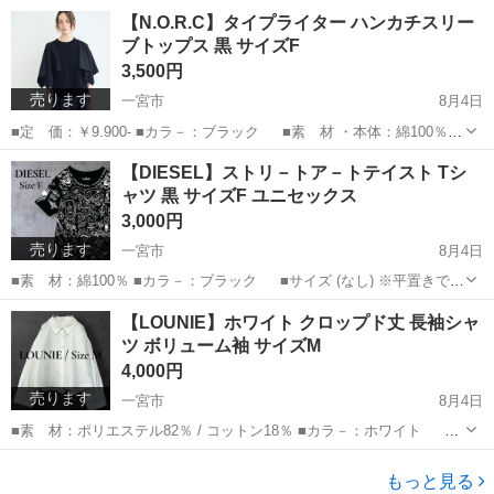
用(別売) ■サイズ W150mm × H130mm × D130mm ■対象年
愛知
一宮市
おもちゃ
TAKARATOMY
【N.O.R.C】タイプライター ハンカチスリー
齢 15歳以上 ■商品内容 本体・取扱説明書 ...
ブトップス 黒 サイズF
3,500円
売ります
一宮市
8月4日
■定 価：￥9.900- ■カラ－：ブラック ■素 材 ・本体：綿100％
・別布：ポリエステル91％ / 綿9％ ■サイズ (F) ※HPより一部抜
愛知
一宮市
Tシャツ
商品
【DIESEL】ストリ－トア－トテイスト Tシ
粋。 ・着丈：55cm ・身幅：44cm ・裄...
ャツ 黒 サイズF ユニセックス
3,000円
売ります
一宮市
8月4日
■素 材：綿100％ ■カラ－：ブラック ■サイズ (なし) ※平置きでの
素人採寸です。 ・着丈：66cm ・肩幅：38cm ・身幅：45cm ・袖丈：
愛知
一宮市
シャツ
【LOUNIE】ホワイト クロップド丈 長袖シャ
18cm ■商品特徴 ・DIESELの歴代ロ...
ツ ボリューム袖 サイズM
4,000円
売ります
一宮市
8月4日
■素 材：ポリエステル82％ / コットン18％ ■カラ－：ホワイト ■
サイズ (38) ※平置きでの素人採寸です。 ・着丈：48cm (後ろは＋
愛知
一宮市
シャツ
6cm) ・肩幅：49cm ・身幅：55cm ・袖丈：53c...
もっと見る