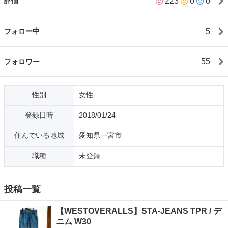
223
0
0
評価
いのですが、 お互いに何度も返信しなくてはいけませんので
一度で質問してください。 守って頂けない場合は返信しませ
ん。 ・素人検品の為、見落としがあるかもしれません。
5
フォロー中
写真にてご判断＆ご理解を頂いた上でのご購入を お願いいたし
ます。 気になる点はお気軽にご質問下さい。 ・中古の電化
製品については事前に検品・動作確認・ 清掃をした上で出来る
55
フォロワー
限り写真を添付しています。 ですが、あくまで素人の個人売買
という事を ご理解の上ご検討ください。 ・お取引前にご質
問を頂く事には お返事いたしますが、お取引後1日以上経って
性別
女性
から 「動作しない」「交換して欲しい」といった 問い合わせ
にはお応えできません。 こちらはメーカーや業者ではありませ
登録日時
2018/01/24
んので、 商品の不具合がどこで発生しているのか 特定できま
せん。 ご理解をお願いいたします。 ・トラブル防止の為、
住んでいる地域
愛知県一宮市
代引き発送もあんしん決済もいたしません。 対面でのお取引のみ
とします。
職種
未登録
投稿一覧
【WESTOVERALLS】STA-JEANS TPR / デ
ニム W30