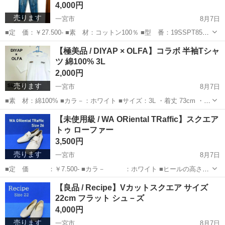
4,000円
売ります
一宮市
8月7日
■定 価：￥27.500- ■素 材：コットン100％ ■型 番：19SSPT85A
■カラ－：LIGHT ■サイズ (W30) ※平置きでの素人採寸です。 ・ウ
愛知
一宮市
パンツ
【極美品 / DIYAP × OLFA】コラボ 半袖Tシャ
エスト：76cm ・股 上 ：26cm ・...
ツ 綿100% 3L
2,000円
売ります
一宮市
8月7日
■素 材：綿100% ■カラ－：ホワイト ■サイズ：3L ・着丈 73cm ・身
幅 58cm ・肩幅 55cm ・袖丈 25.5cm ■商品特徴 ・世界初「折る刃
愛知
一宮市
シャツ
DIY
【未使用級 / WA ORiental TRaffic】スクエア
式カッターナイフ」で有名なOLFAと...
トゥ ローファー
3,500円
売ります
一宮市
8月7日
■定 価 ：￥7.500- ■カラ－ ：ホワイト ■ヒールの高さ：
3cm ■素 材 ・アッパー：合成皮革 ・ソール ：ゴム ・裏
愛知
一宮市
靴
合成皮革
【良品 / Recipe】Vカットスクエア サイズ
側 ：生地(マイクロファイバー) ■商品特徴 ・丸みのあ...
22cm フラット シュ－ズ
4,000円
売ります
一宮市
8月7日