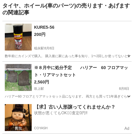
タイヤ、ホイール(車のパーツ)の売ります・あげます
の関連記事
KURE5-56
200円
稲永駅
8月8日
数年前にカインズで購入。 購入後に家にあった事を知り、1〜2回しか使ってないと思い
愛知
名古屋市
稲永駅
メンテナンス用品
KURE
※８月中に処分予定 ハリアー 60 フロアマッ
ト・リアマットセット
2,560円
吹上駅
8月8日
ハリアー60 フロアとリアマットセット品になります。 両方とも買って1年過ぎぐらい
愛知
名古屋市
吹上駅
内装、インテリア
【求】古い人形譲ってくれませんか？
状態が悪くてもOK🙆‍♀️査定0円‼️
COYASH
Ad