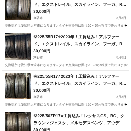
ド、エクストレイル、スカイライン、フーガ、RX-
8、MAZDA6、アテンザ、XV、フォレスター、レ
30,000円
ガシーB4等に！PIRELLI製サマータイヤ入荷しま
刈谷市
8月8日
した🌞
交換場所は愛知県大府市になります♪ タイヤ交換時は間は20～30分程度で終わります。
愛知
刈谷市
タイヤ、ホイール
タイヤ
🌞225/55R17⭐2023年！工賃込み！アルファー
ド、エクストレイル、スカイライン、フーガ、RX-
8、MAZDA6、アテンザ、XV、フォレスター、レ
30,000円
ガシーB4等に！SEIBERLING製サマータイヤ入荷
刈谷市
8月8日
しました🌞
交換場所は愛知県大府市になります♪ タイヤ交換時は間は20～30分程度で終わります。
愛知
刈谷市
タイヤ、ホイール
タイヤ
🌞225/55R17⭐2023年！工賃込み！アルファー
ド、エクストレイル、スカイライン、フーガ、RX-
8、MAZDA6、アテンザ、XV、フォレスター、レ
30,000円
ガシーB4等に！TOYO製サマータイヤ入荷しまし
刈谷市
8月8日
た🌞
交換場所は愛知県大府市になります♪ タイヤ交換時は間は20～30分程度で終わります。
愛知
刈谷市
タイヤ、ホイール
タイヤ
🌞225/50ZR17⭐工賃込み！レクサスGS、RC、ク
ラウンマジェスタ、メルセデスベンツ、アウデ
ィ、ボルボ、プジョー、アルファロメオ、シトロ
30,000円