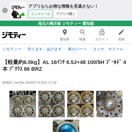
アプリならお得な情報を見逃さない！
インストール
アプリで開く
地元の掲示板 ジモティー 愛知版
愛知県
検索
ログイン
投稿
ジモティー
売ります・あげます
車のパーツ
タイヤ、ホイール
【軽量約6.5kg】AL 16ｲﾝﾁ 6.5J+48 100/5H ｺﾞｰﾙﾄﾞ 4
本 ﾌﾟﾘｳｽ 86 BRZ
投稿ID: 1pk39e
2026年7月30日 21:39