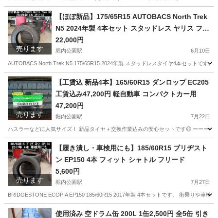
愛知
安城市
堀内公園駅
タイヤ、ホイール
R13
【ほぼ新品】175/65R15 AUTOBACS North Trek
N5 2024年製 4本セット スタッドレス ヤリス フィ
ット アクア
22,000円
売ります
堀内公園駅
6月10日
AUTOBACS North Trek N5 175/65R15 2024年製 スタッドレスタイヤ4本セットです。
愛知
安城市
堀内公園駅
タイヤ、ホイール
【工賃込 新品4本】165/60R15 ダンロップ EC205
工賃込み47,200円 軽自動車 コンパクトカー用
47,200円
売ります
堀内公園駅
7月22日
ハスラーなどに人気サイズ！ 新品タイヤ＋交換作業込みの安心セットです😊 ーーーーーーーーー ■商
愛知
安城市
堀内公園駅
タイヤ、ホイール
タイヤ
【履き潰し・車検用にも】185/60R15 ブリヂスト
ン EP150 4本 フィット シャトル フリード
5,600円
売ります
堀内公園駅
7月27日
BRIDGESTONE ECOPIA EP150 185/60R15 2017年製 4本セットです。 
愛知
安城市
堀内公園駅
タイヤ、ホイール
使用済み 空ドラム缶 200L 1缶2,500円 全5缶 引き