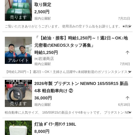
取り限定
2,500円
売ります
堀内公園駅
7月21日
ご覧いただきありがとうございます。 使用済みの空ドラム缶をお譲りします。 ■商品内容 ・
愛知
安城市
堀内公園駅
車のパーツ
ドラム缶
「【給油・接客】時給1,250円～！週2日～OK♪地
元密着のENEOSスタッフ募集」
時給1,250円
㈱岩瀬商店
アルバイト
堀内公園駅
7月8日
【時給1,250円～】週2日～OK！主婦さん活躍中♪未経験歓迎のガソリンスタンドスタッ
愛知
安城市
堀内公園駅
ガソリンスタンド
スタッフ
2026年製 ブリヂストン NEWNO 165/55R15 新品
4本 軽自動車向け ②
36,000円
売ります
堀内公園駅
6月18日
軽自動車に人気サイズ、 165/55R15の新品タイヤ4本セットです。 ブリヂストン NE
愛知
安城市
堀内公園駅
タイヤ、ホイール
タイヤ
灯油 ﾎﾞｲﾗｰ用ﾀﾝｸ 198L
8,000円