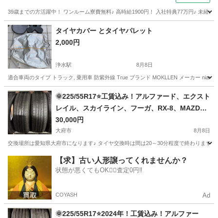
39歳までの方活躍中！ ワンルーム寮費無料♪ 高時給1900円！ 入社特典77万円♪ 未
岐阜
各務原市
その他
タイヤカバー とタイヤパレット
2,000円
浄水駅
8月8日
適合車両のタイプ トラック, 乗用車 防紫外線 True ブランド MOKLLEN メーカー n
愛知
豊田市
浄水駅
その他
タイヤ
🌞225/55R17⭐工賃込み！アルファード、エクスト
レイル、スカイライン、フーガ、RX-8、MAZDA
6、アテンザ、XV、フォレスター、レガシーB4等
30,000円
に！DUNLOP製サマータイヤ入荷しました🌞
大府市
8月8日
交換場所は愛知県大府市になります♪ タイヤ交換時は間は20～30分程度で終わります。
愛知
大府市
タイヤ、ホイール
タイヤ
【求】古い人形譲ってくれませんか？
状態が悪くてもOK🙆‍♀️査定0円‼️
COYASH
Ad
🌞225/55R17⭐2024年！工賃込み！アルファー