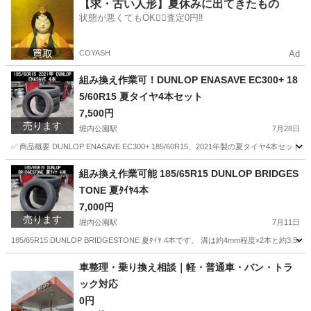
愛知
安城市
堀内公園駅
タイヤ、ホイール
BluEarth
【求・古い人形】夏休みに出てきたもの
状態が悪くてもOK🙆‍♀️査定0円‼️
COYASH
Ad
組み換え作業可！DUNLOP ENASAVE EC300+ 18
5/60R15 夏タイヤ4本セット
7,500円
売ります
堀内公園駅
7月28日
✅ 商品概要 DUNLOP ENASAVE EC300+ 185/60R15、2021年製の夏タ
愛知
安城市
堀内公園駅
タイヤ、ホイール
タイヤ
組み換え作業可能 185/65R15 DUNLOP BRIDGES
TONE 夏ﾀｲﾔ4本
7,000円
売ります
堀内公園駅
7月11日
185/65R15 DUNLOP BRIDGESTONE 夏ﾀｲﾔ 4本です。 溝は約4mm程度×2本と約
愛知
安城市
堀内公園駅
タイヤ、ホイール
タイヤ
車整理・乗り換え相談｜軽・普通車・バン・トラ
ック対応
0円