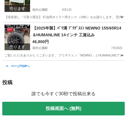
売ります
堀内公園駅
8月1日
【現状渡し・引取り限定】 灯油用ボイラー用タンク（198L）をお譲りします。 型式：OT
愛知
安城市
堀内公園駅
その他
ボイラー
【2025年製】ﾊﾞﾘ溝 ﾌﾞﾘﾁﾞｽﾄﾝ NEWNO 155/65R14
＆HUMANLINE 14インチ 工賃込み
46,800円
売ります
堀内公園駅
7月26日
ご覧いただきありがとうございます。 ブリヂストン「NEWNO」とHUMANLINEアル
愛知
安城市
堀内公園駅
タイヤ、ホイール
ページTOPへ
投稿
誰でも今すぐ30秒で投稿出来る
投稿画面へ (無料)