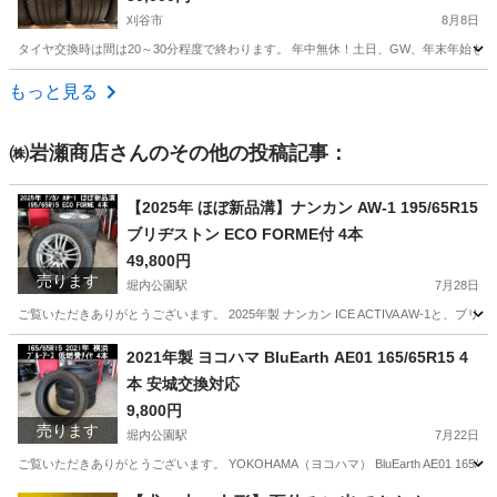
エン等に！HANKOOK製サマータイヤ入荷しまし
刈谷市
8月8日
た🌞
タイヤ交換時は間は20～30分程度で終わります。 年中無休！土日、GW、年末年始も休
愛知
刈谷市
タイヤ、ホイール
タイヤ
もっと見る
㈱岩瀬商店
さんのその他の投稿記事：
【2025年 ほぼ新品溝】ナンカン AW-1 195/65R15
ブリヂストン ECO FORME付 4本
49,800円
売ります
堀内公園駅
7月28日
ご覧いただきありがとうございます。 2025年製 ナンカン ICE ACTIVA AW-1と、
愛知
安城市
堀内公園駅
タイヤ、ホイール
2021年製 ヨコハマ BluEarth AE01 165/65R15 4
本 安城交換対応
9,800円
売ります
堀内公園駅
7月22日
ご覧いただきありがとうございます。 YOKOHAMA（ヨコハマ） BluEarth AE01 1