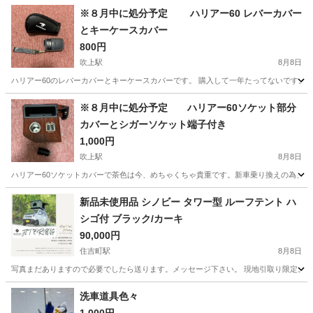
※８月中に処分予定 ハリアー60 レバーカバー
とキーケースカバー
800円
吹上駅
8月8日
ハリアー60のレバーカバーとキーケースカバーです。 購入して一年たってないです。新
愛知
名古屋市
吹上駅
アクセサリー
※８月中に処分予定 ハリアー60ソケット部分
カバーとシガーソケット端子付き
1,000円
吹上駅
8月8日
ハリアー60ソケットカバーで茶色は今、めちゃくちゃ貴重です。新車乗り換えの為、
愛知
名古屋市
吹上駅
アクセサリー
シガーソケット
新品未使用品 シノビー タワー型 ルーフテント ハ
シゴ付 ブラック/カーキ
90,000円
住吉町駅
8月8日
写真まだありますので必要でしたら送ります。メッセージ下さい。 現地引取り限定。現地
愛知
半田市
住吉町駅
その他
テント
洗車道具色々