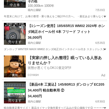
その他
中古車
100,000km 1000年
堀内公園駅
7月23日
年度末に向けて、お車の整理・乗り換えをご検討中の方へ。 ・最近あまり乗らなくなった
愛知
安城市
堀内公園駅
その他
車両
【1シーズン使用】185/65R15 WM02 2024年 ホン
ダ純正ホイール付 4本 フリード フィット
36,000円
売ります
堀内公園駅
6月25日
ダンロップ WINTER MAXX WM02 ホンダ純正15インチホイール付き スタッドレ
愛知
安城市
堀内公園駅
タイヤ、ホイール
ホイール
【実家の押し入れ整理】眠っている人形あ
りませんか？
状態が悪くてもOK🙆‍♀️査定0円‼️
COYASH
Ad
【新品4本 工賃込】145/80R13 ダンロップ EC205
34,400円 軽自動車用 ②
34,400円
売ります
堀内公園駅
6月30日
軽自動車定番サイズ！ 新品タイヤ＋交換作業すべて込みの安心価格です😊 ーーーーーーーーー ■商品