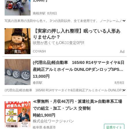
1,000円
南桜井駅
8月8日
写真の洗車用の洗剤やら色々。 3つの洗剤以外、全て未使用です。 ノークレームノーリ
愛知
岡崎市
南桜井駅
その他
【実家の押し入れ整理】眠っている人形あ
りませんか？
状態が悪くてもOK🙆‍♀️査定0円‼️
COYASH
Ad
(代理出品)軽自動車 165/60 R14サマータイヤ&日
産純正アルミホイール DUNLOPダンロップSPSP
ORTS230
13,000円
春田駅
8月8日
(代理出品)軽自動車 165/60 R14サマータイヤ&日産純正アルミホイール DUNLOP
愛知
名古屋市
春田駅
タイヤ、ホイール
ダンロップ
≪寮無料・月収46万円・派遣社員≫自動車系工場
での組立・加工・プレス 交替制
時給1,900円
株式会社ワークジャパン
岐阜県 各務原市
提携サイト