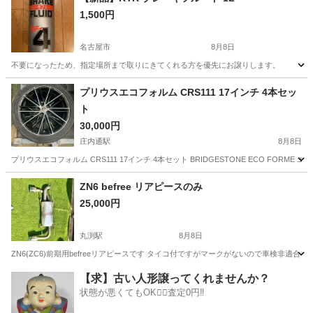
1,500円
名古屋市
8月8日
不要になったため、指定場所まで取りにきてくれる方を優先にお譲りします。
愛知
名古屋市
メンテナンス用品
新品
プリウスエコフォルム CRS111 17インチ 4本セッ
ト
30,000円
庄内通駅
8月8日
プリウスエコフォルム CRS111 17インチ 4本セット BRIDGESTONE ECO FORME エコフ
愛知
名古屋市
庄内通駅
タイヤ、ホイール
CRS
ZN6 befree リアピースのみ
25,000円
丸渕駅
8月8日
ZN6(ZC6)前期用befreeリアピースです タイコ付ですがマークがないので車検非適
愛知
稲沢市
丸渕駅
パーツ
【求】古い人形譲ってくれませんか？
状態が悪くてもOK🙆‍♀️査定0円‼️