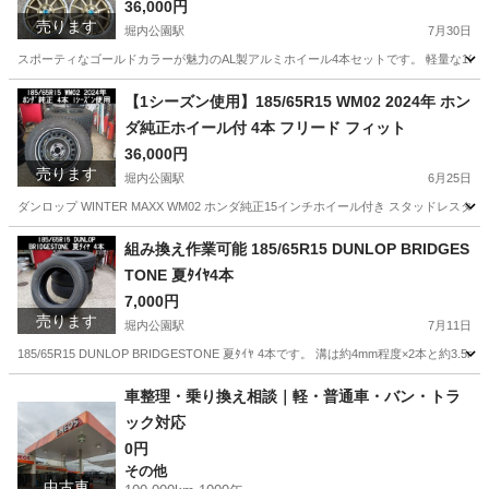
36,000円
売ります
堀内公園駅
7月30日
スポーティなゴールドカラーが魅力のAL製アルミホイール4本セットです。 軽量な10本
愛知
安城市
堀内公園駅
タイヤ、ホイール
【1シーズン使用】185/65R15 WM02 2024年 ホン
ダ純正ホイール付 4本 フリード フィット
36,000円
売ります
堀内公園駅
6月25日
ダンロップ WINTER MAXX WM02 ホンダ純正15インチホイール付き スタッドレ
愛知
安城市
堀内公園駅
タイヤ、ホイール
ホイール
組み換え作業可能 185/65R15 DUNLOP BRIDGES
TONE 夏ﾀｲﾔ4本
7,000円
売ります
堀内公園駅
7月11日
185/65R15 DUNLOP BRIDGESTONE 夏ﾀｲﾔ 4本です。 溝は約4mm程度×2本と約
愛知
安城市
堀内公園駅
タイヤ、ホイール
タイヤ
車整理・乗り換え相談｜軽・普通車・バン・トラ
ック対応
0円
その他
中古車