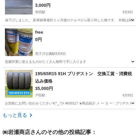
パー
3,000円
幸田駅
8月8日
値下げしました。 新車納車後約１ヶ月後のクルマから取り外した物です。 外観は綺麗
愛知
額田郡
幸田駅
外装、車外用品
PHEV
free
0円
荒子川公園駅
8月8日
造園作業に使えるものがたくさん無料で手に入ります
愛知
名古屋市
荒子川公園駅
メンテナンス用品
195/65R15 91H ブリヂストン 交換工賃・消費税
込み価格
35,000円
戸田駅
8月8日
お気軽にお問い合わせください٩(^‿^)۶ #k00117 ☀️商品紹介 メ ー カ 
愛知
名古屋市
戸田駅
タイヤ、ホイール
ブリヂストン
もっと見る
㈱岩瀬商店
さんのその他の投稿記事：