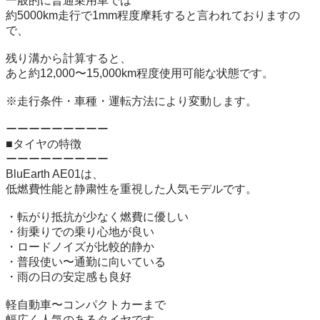
一般的に普通乗用車では

約5000km走行で1mm程度摩耗すると言われておりますの
で、

残り溝から計算すると、

あと約12,000〜15,000km程度使用可能な状態です。

※走行条件・車種・運転方法により変動します。

ーーーーーーーーー

■タイヤの特徴

ーーーーーーーーー

BluEarth AE01は、

低燃費性能と静粛性を重視した人気モデルです。

・転がり抵抗が少なく燃費に優しい

・街乗りでの乗り心地が良い

・ロードノイズが比較的静か

・普段使い〜通勤に向いている

・雨の日の安定感も良好

軽自動車〜コンパクトカーまで

幅広く人気のあるタイヤです。
