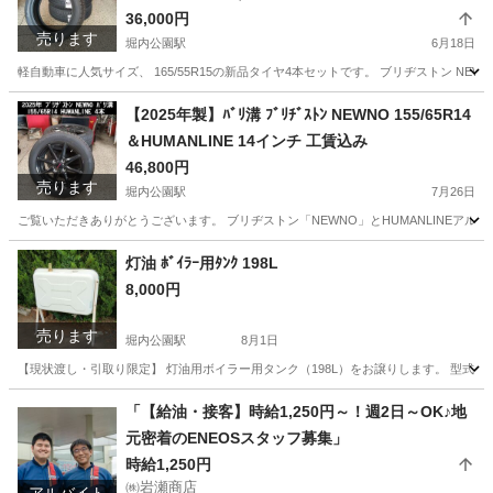
36,000円
売ります
堀内公園駅
6月18日
軽自動車に人気サイズ、 165/55R15の新品タイヤ4本セットです。 ブリヂストン NE
愛知
安城市
堀内公園駅
タイヤ、ホイール
タイヤ
【2025年製】ﾊﾞﾘ溝 ﾌﾞﾘﾁﾞｽﾄﾝ NEWNO 155/65R14
＆HUMANLINE 14インチ 工賃込み
46,800円
売ります
堀内公園駅
7月26日
ご覧いただきありがとうございます。 ブリヂストン「NEWNO」とHUMANLINEアル
愛知
安城市
堀内公園駅
タイヤ、ホイール
灯油 ﾎﾞｲﾗｰ用ﾀﾝｸ 198L
8,000円
売ります
堀内公園駅
8月1日
【現状渡し・引取り限定】 灯油用ボイラー用タンク（198L）をお譲りします。 型式：OT
愛知
安城市
堀内公園駅
その他
ボイラー
「【給油・接客】時給1,250円～！週2日～OK♪地
元密着のENEOSスタッフ募集」
時給1,250円
㈱岩瀬商店