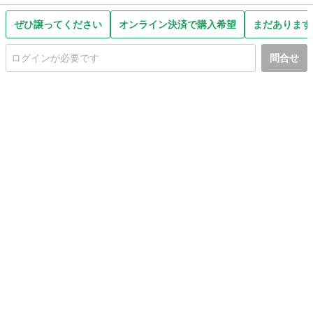
ぜひ譲ってください
オンライン決済で購入希望
まだあります
問合せ
初めての方へ
利用規約
プライバシーポリシー
プライバシー・ステートメント
健全化に資する運用方針
お問い合わせ
運営会社
サイトマップ
ご利用ガイド
フリーワードで探す
PC版で表示
都道府県選択
特定商取引法の表示
利用者情報の外部送信について