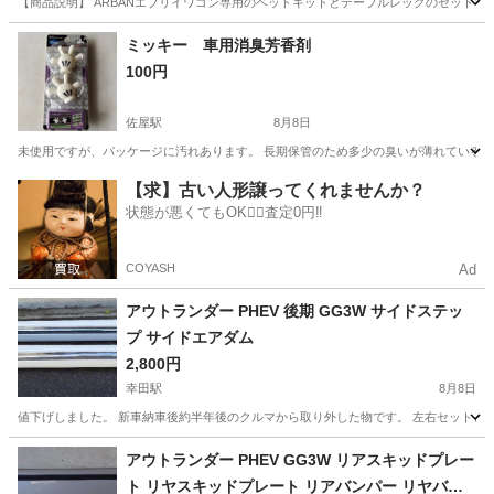
【商品説明】 ARBANエブリイワゴン専用のベッドキットとテーブルレッグのセットです。
愛知
東海市
新日鉄前駅
内装、インテリア
ミッキー 車用消臭芳香剤
100円
佐屋駅
8月8日
未使用ですが、パッケージに汚れあります。 長期保管のため多少の臭いが薄れている
愛知
愛西市
佐屋駅
アクセサリー
芳香剤
【求】古い人形譲ってくれませんか？
状態が悪くてもOK🙆‍♀️査定0円‼️
COYASH
Ad
アウトランダー PHEV 後期 GG3W サイドステッ
プ サイドエアダム
2,800円
幸田駅
8月8日
値下げしました。 新車納車後約半年後のクルマから取り外した物です。 左右セットとなりま
愛知
額田郡
幸田駅
外装、車外用品
PHEV
アウトランダー PHEV GG3W リアスキッドプレー
ト リヤスキッドプレート リアバンパー リヤバン