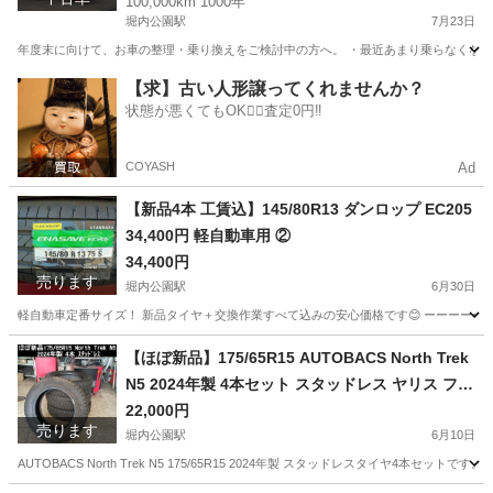
100,000km 1000年
堀内公園駅
7月23日
年度末に向けて、お車の整理・乗り換えをご検討中の方へ。 ・最近あまり乗らなくなった
愛知
安城市
堀内公園駅
その他
車両
【求】古い人形譲ってくれませんか？
状態が悪くてもOK🙆‍♀️査定0円‼️
COYASH
Ad
【新品4本 工賃込】145/80R13 ダンロップ EC205
34,400円 軽自動車用 ②
34,400円
売ります
堀内公園駅
6月30日
軽自動車定番サイズ！ 新品タイヤ＋交換作業すべて込みの安心価格です😊 ーーーーーーーーー ■商品
愛知
安城市
堀内公園駅
タイヤ、ホイール
R13
【ほぼ新品】175/65R15 AUTOBACS North Trek
N5 2024年製 4本セット スタッドレス ヤリス フィ
ット アクア
22,000円
売ります
堀内公園駅
6月10日
AUTOBACS North Trek N5 175/65R15 2024年製 スタッドレスタイヤ4本セットです。