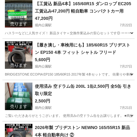
愛知
安城市
堀内公園駅
タイヤ、ホイール
【工賃込 新品4本】165/60R15 ダンロップ EC205
工賃込み47,200円 軽自動車 コンパクトカー用
47,200円
売ります
堀内公園駅
7月22日
ハスラーなどに人気サイズ！ 新品タイヤ＋交換作業込みの安心セットです😊 ーーーーーーーーー ■商
愛知
安城市
堀内公園駅
タイヤ、ホイール
タイヤ
【履き潰し・車検用にも】185/60R15 ブリヂスト
ン EP150 4本 フィット シャトル フリード
5,600円
売ります
堀内公園駅
7月27日
BRIDGESTONE ECOPIA EP150 185/60R15 2017年製 4本セットです。 
愛知
安城市
堀内公園駅
タイヤ、ホイール
使用済み 空ドラム缶 200L 1缶2,500円 全5缶 引き
取り限定
2,500円
売ります
堀内公園駅
7月21日
ご覧いただきありがとうございます。 使用済みの空ドラム缶をお譲りします。 ■商品内容 ・
愛知
安城市
堀内公園駅
車のパーツ
ドラム缶
2026年製 ブリヂストン NEWNO 165/55R15 新品
4本 軽自動車向け ②