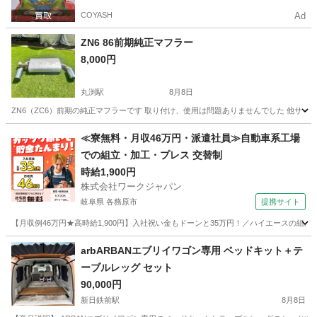
COYASH
Ad
ZN6 86前期純正マフラー
8,000円
丸渕駅
8月8日
ZN6（ZC6）前期の純正マフラーです 取り付け、使用は問題ありませんでした 他サ
愛知
稲沢市
丸渕駅
パーツ
≪寮無料・月収46万円・派遣社員≫自動車系工場
での組立・加工・プレス 交替制
時給1,900円
株式会社ワークジャパン
岐阜県 各務原市
提携サイト
【月収例46万円★高時給1,900円】入社祝い金もドーンと35万円！／ハイエースの組
岐阜
各務原市
その他
arbARBANエブリイワゴン専用 ベッドキット＋テ
ーブルレッグ セット
90,000円
新日鉄前駅
8月8日