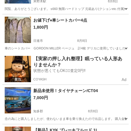
米野木駅
8月8日
閲覧、ありがとうございます。 s660 無限ハードトップ 元箱あり(クションetc.付
愛知
愛知郡
米野木駅
その他
ハードトップ
お値下げ⭐︎車シートカバー4点
1,800円
日進市
8月8日
車のシートカバー GORDON MILLER ベージュ 計4枚 デリカに使用していま
愛知
日進市
アクセサリー
シート
【実家の押し入れ整理】眠っている人形あ
りませんか？
状態が悪くてもOK🙆‍♀️査定0円‼️
COYASH
Ad
新品未使用！タイヤチェーン/CT04
7,000円
知多郡
8月8日
念の為にと購入しましたが、使わないまま車を乗り換えたので出品します。 購入金額は21
愛知
知多郡
アクセサリー
タイヤチェーン
【新品】KYK ブレーキフルード 1L