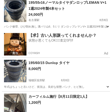
愛知
名古屋市
比良駅
タイヤ、ホイール
タイヤ
195/55r16ノーマルタイヤダンロップLEMAN V+1
1週2024年製4本セット
24,000円
名古屋駅
8月8日
パンク修理、ひび割れ無し 溝バリ山6、5ミリ ダンロップレマンV+ 11週2024年製 
愛知
名古屋市
名古屋駅
タイヤ、ホイール
ダンロップ
【求】古い人形譲ってくれませんか？
状態が悪くてもOK🙆‍♀️査定0円‼️
COYASH
Ad
195/60/15 Dunlop タイヤ
8,000円
瑞穂区役所駅
8月8日
年式はちょっと古いけど、状況は、良好な状態 パンク、ヒビ無し
愛知
名古屋市
瑞穂区役所駅
タイヤ、ホイール
Dunlop
カーフィルム施行【8月11日限定1人】
1,200円