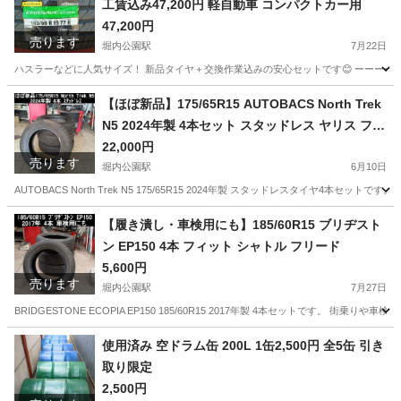
工賃込み47,200円 軽自動車 コンパクトカー用
47,200円
売ります
堀内公園駅
7月22日
ハスラーなどに人気サイズ！ 新品タイヤ＋交換作業込みの安心セットです😊 ーーーーーーーーー ■商
愛知
安城市
堀内公園駅
タイヤ、ホイール
タイヤ
【ほぼ新品】175/65R15 AUTOBACS North Trek
N5 2024年製 4本セット スタッドレス ヤリス フィ
ット アクア
22,000円
売ります
堀内公園駅
6月10日
AUTOBACS North Trek N5 175/65R15 2024年製 スタッドレスタイヤ4本セットです。
愛知
安城市
堀内公園駅
タイヤ、ホイール
【履き潰し・車検用にも】185/60R15 ブリヂスト
ン EP150 4本 フィット シャトル フリード
5,600円
売ります
堀内公園駅
7月27日
BRIDGESTONE ECOPIA EP150 185/60R15 2017年製 4本セットです。 
愛知
安城市
堀内公園駅
タイヤ、ホイール
使用済み 空ドラム缶 200L 1缶2,500円 全5缶 引き
取り限定
2,500円