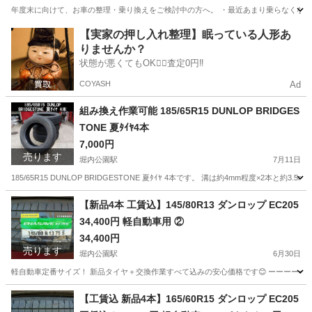
年度末に向けて、お車の整理・乗り換えをご検討中の方へ。 ・最近あまり乗らなくなった
愛知
安城市
堀内公園駅
その他
車両
【実家の押し入れ整理】眠っている人形あ
りませんか？
状態が悪くてもOK🙆‍♀️査定0円‼️
COYASH
Ad
組み換え作業可能 185/65R15 DUNLOP BRIDGES
TONE 夏ﾀｲﾔ4本
7,000円
売ります
堀内公園駅
7月11日
185/65R15 DUNLOP BRIDGESTONE 夏ﾀｲﾔ 4本です。 溝は約4mm程度×2本と約
愛知
安城市
堀内公園駅
タイヤ、ホイール
タイヤ
【新品4本 工賃込】145/80R13 ダンロップ EC205
34,400円 軽自動車用 ②
34,400円
売ります
堀内公園駅
6月30日
軽自動車定番サイズ！ 新品タイヤ＋交換作業すべて込みの安心価格です😊 ーーーーーーーーー ■商品
愛知
安城市
堀内公園駅
タイヤ、ホイール
R13
【工賃込 新品4本】165/60R15 ダンロップ EC205