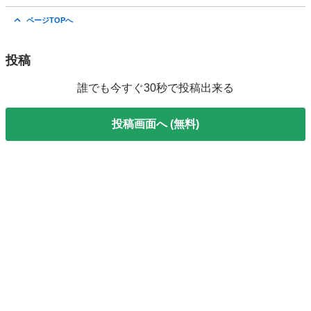
愛知
安城市
堀内公園駅
タイヤ、ホイール
ページTOPへ
投稿
誰でも今すぐ30秒で投稿出来る
投稿画面へ (無料)