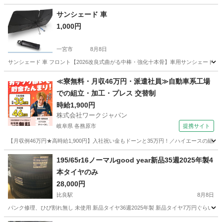
サンシェード 車
1,000円
一宮市
8月8日
サンシェード 車 フロント【2026改良式曲がる中棒・強化十本骨】車用サンシェード ガラ
愛知
一宮市
その他
≪寮無料・月収46万円・派遣社員≫自動車系工場
での組立・加工・プレス 交替制
時給1,900円
株式会社ワークジャパン
岐阜県 各務原市
提携サイト
【月収例46万円★高時給1,900円】入社祝い金もドーンと35万円！／ハイエースの組
岐阜
各務原市
その他
195/65r16ノーマルgood year新品35週2025年製4
本タイヤのみ
28,000円
比良駅
8月8日
パンク修理、ひび割れ無し 未使用 新品タイヤ36週2025年製 新品タイヤ7万円ぐらい 