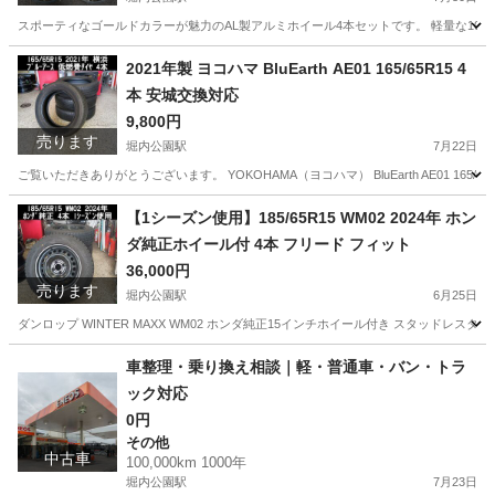
スポーティなゴールドカラーが魅力のAL製アルミホイール4本セットです。 軽量な10本
愛知
安城市
堀内公園駅
タイヤ、ホイール
2021年製 ヨコハマ BluEarth AE01 165/65R15 4
本 安城交換対応
9,800円
売ります
堀内公園駅
7月22日
ご覧いただきありがとうございます。 YOKOHAMA（ヨコハマ） BluEarth AE01 1
愛知
安城市
堀内公園駅
タイヤ、ホイール
BluEarth
【1シーズン使用】185/65R15 WM02 2024年 ホン
ダ純正ホイール付 4本 フリード フィット
36,000円
売ります
堀内公園駅
6月25日
ダンロップ WINTER MAXX WM02 ホンダ純正15インチホイール付き スタッドレ
愛知
安城市
堀内公園駅
タイヤ、ホイール
ホイール
車整理・乗り換え相談｜軽・普通車・バン・トラ
ック対応
0円
その他
中古車
100,000km 1000年
堀内公園駅
7月23日