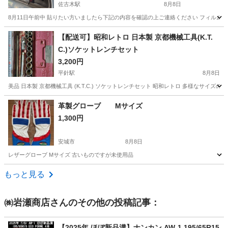
佐古木駅
8月8日
8月11日午前中 貼りたい方いましたら下記の内容を確認の上ご連絡ください フィルム貼
愛知
弥富市
佐古木駅
その他
ガラス
【配送可】昭和レトロ 日本製 京都機械工具(K.T.
C.)ソケットレンチセット
3,200円
平針駅
8月8日
美品 日本製 京都機械工具 (K.T.C.) ソケットレンチセット 昭和レトロ 多様な
愛知
名古屋市
平針駅
メンテナンス用品
ソケットレンチ
革製グローブ Mサイズ
1,300円
安城市
8月8日
レザーグローブ Mサイズ 古いものですが未使用品
愛知
安城市
車のパーツ
グローブ
もっと見る
㈱岩瀬商店
さんのその他の投稿記事：
【2025年 ほぼ新品溝】ナンカン AW-1 195/65R15