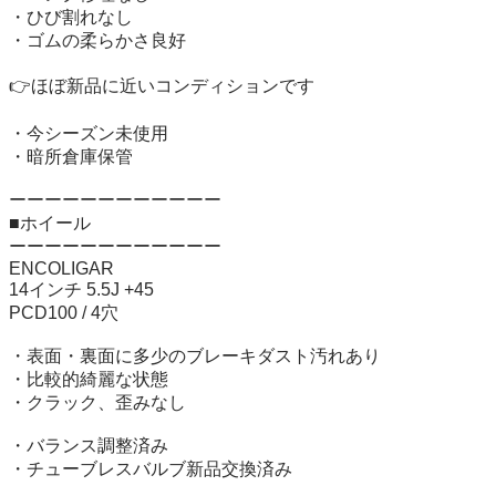
・ひび割れなし

・ゴムの柔らかさ良好

👉ほぼ新品に近いコンディションです

・今シーズン未使用

・暗所倉庫保管

ーーーーーーーーーーーー

■ホイール

ーーーーーーーーーーーー

ENCOLIGAR

14インチ 5.5J +45

PCD100 / 4穴

・表面・裏面に多少のブレーキダスト汚れあり

・比較的綺麗な状態

・クラック、歪みなし

・バランス調整済み

・チューブレスバルブ新品交換済み
