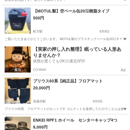
愛知
豊明市
前後駅
タイヤ、ホイール
タイヤ
【MOTUL製】空ペール缶20㍑樹脂タイプ
500円
町方駅
8月8日
ご覧いただきありがとうございます。 MOTUL製のプラスチックペール缶20㍑タイプで
愛知
津島市
町方駅
その他
MOTUL
【実家の押し入れ整理】眠っている人形あ
りませんか？
状態が悪くてもOK🙆‍♀️査定0円‼️
COYASH
Ad
プリウス60系【純正品】フロアマット
20,000円
高蔵寺駅
8月8日
プリウス60系 フロアマットのセットです ゴムマットを使用してたのでこちらは保管しており
愛知
春日井市
高蔵寺駅
内装、インテリア
フロアマット
ENKEI RPF1 ホイール センターキャップ4つ
8,000円