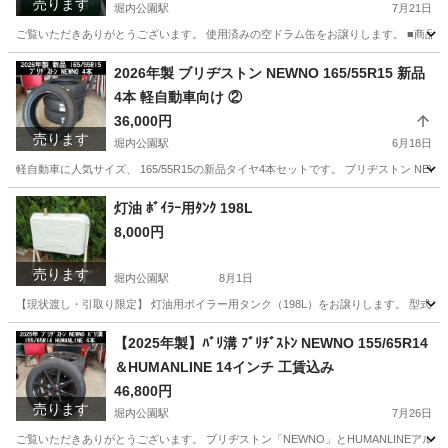
売ります
堀内公園駅
7月21日
ご覧いただきありがとうございます。 使用済みの空ドラム缶をお譲りします。 ■商品内容 ・
愛知
安城市
堀内公園駅
車のパーツ
ドラム缶
2026年製 ブリヂストン NEWNO 165/55R15 新品
4本 軽自動車向け ②
36,000円
売ります
堀内公園駅
6月18日
軽自動車に人気サイズ、 165/55R15の新品タイヤ4本セットです。 ブリヂストン NE
愛知
安城市
堀内公園駅
タイヤ、ホイール
タイヤ
灯油 ﾎﾞｲﾗｰ用ﾀﾝｸ 198L
8,000円
売ります
堀内公園駅
8月1日
【現状渡し・引取り限定】 灯油用ボイラー用タンク（198L）をお譲りします。 型式：OT
愛知
安城市
堀内公園駅
その他
ボイラー
【2025年製】ﾊﾞﾘ溝 ﾌﾞﾘﾁﾞｽﾄﾝ NEWNO 155/65R14
＆HUMANLINE 14インチ 工賃込み
46,800円
売ります
堀内公園駅
7月26日
ご覧いただきありがとうございます。 ブリヂストン「NEWNO」とHUMANLINEアル