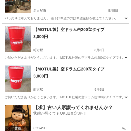
名古屋市
8月8日
バラ売りは考えておりません。 値下げ希望の方は希望金額を教えてください。
愛知
名古屋市
タイヤ、ホイール
【MOTUL製】空ドラム缶200㍑タイプ
3,000円
町方駅
8月8日
ご覧いただきありがとうございます。 MOTUL社製の空ドラム缶200㍑タイプです。 
愛知
津島市
町方駅
その他
MOTUL
【MOTUL製】空ドラム缶200㍑タイプ
3,000円
町方駅
8月8日
ご覧いただきありがとうございます。 MOTUL社製の空ドラム缶200㍑タイプです。 
愛知
津島市
町方駅
その他
【求】古い人形譲ってくれませんか？
状態が悪くてもOK🙆‍♀️査定0円‼️
COYASH
Ad