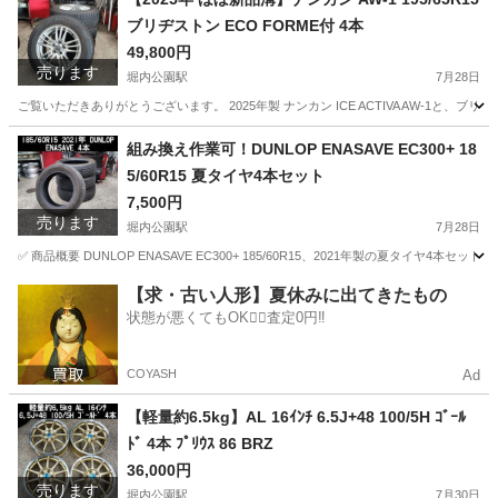
ブリヂストン ECO FORME付 4本
49,800円
売ります
堀内公園駅
7月28日
ご覧いただきありがとうございます。 2025年製 ナンカン ICE ACTIVA AW-1と、
愛知
安城市
堀内公園駅
タイヤ、ホイール
組み換え作業可！DUNLOP ENASAVE EC300+ 18
5/60R15 夏タイヤ4本セット
7,500円
売ります
堀内公園駅
7月28日
✅ 商品概要 DUNLOP ENASAVE EC300+ 185/60R15、2021年製の夏タ
愛知
安城市
堀内公園駅
タイヤ、ホイール
タイヤ
【求・古い人形】夏休みに出てきたもの
状態が悪くてもOK🙆‍♀️査定0円‼️
COYASH
Ad
【軽量約6.5kg】AL 16ｲﾝﾁ 6.5J+48 100/5H ｺﾞｰﾙ
ﾄﾞ 4本 ﾌﾟﾘｳｽ 86 BRZ
36,000円
売ります
堀内公園駅
7月30日