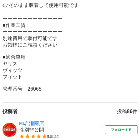
👉そのまま装着して使用可能です

ーーーーーーーーーーーー

■作業工賃

ーーーーーーーーーーーー

別途費用で取付可能です

お気軽にご相談ください

■適合車種

ヤリス

ヴィッツ

フィット

管理番号：26065
投稿者
投稿
86
件
㈱岩瀬商店
性別非公開
フォローする
5.0
(
110
)