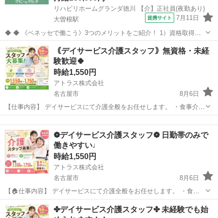
リハビリホームグランダ徳川 【介】正社員(夜勤あり)
7月11日
提携サイト
大曽根駅
◆ ◆ 《ベネッセで働こう》3つのメリットをご紹介！ 1）資格取得支
援制度＆受験・研修費の実費負担あり！(規定あり) 2）着実にキャリア
愛知
名古屋市
大曽根駅
介護
｟デイサービス介護スタッフ｠無資格・未経
を磨けるでステップアップフィールドが充実！ 3）他社講座も受講
験歓迎🍀
OK！ 《入社後サポ...
時給1,550円
アトラス株式会社
名古屋市
8月6日
【仕事内容】 デイサービスにて介護全般をお任せします。 ・食事介
助、入浴介助、排泄介助 ・レクリエーション ・見守り ・送迎 など
愛知
名古屋市
介護
スタッフ
デイなので身体介助は少なめ♪ コミュニケーションが取れる利用者さ
❁デイサービス介護スタッフ❁ 日勤帯のみで
んも多...
働きやすい♩
時給1,550円
アトラス株式会社
名古屋市
8月6日
【🏠仕事内容】 デイサービスにて介護全般をお任せします。 ・食事
介助、入浴介助、排泄介助 ・レクリエーション ・見守り ・送迎 な
愛知
名古屋市
介護
スタッフ
✤デイサービス介護スタッフ✤ 未経験でも始
ど デイなので身体介助は少なめ♪ コミュニケーションが取れる利用者