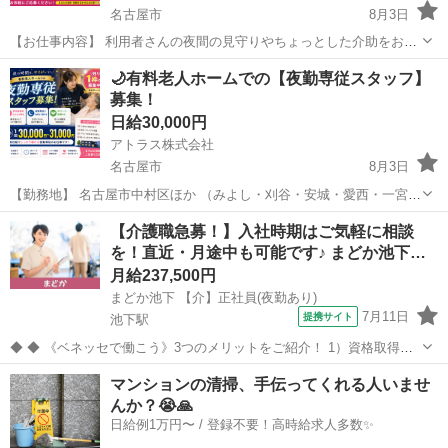
名古屋市
8月3日
【お仕事内容】 利用者さんの夜間の見守りやちょっとした介助をお願
いします！ 夜勤といっても、身体介護は少なめなので、安心してスタ
愛知
名古屋市
介護
スタッフ
🌙有料老人ホームでの【夜勤専従スタッフ】
ートできます♪ ◎施設利用者は約30名 ◎平均介護度は2.9 【こんな方
募集！
におす...
日給30,000円
アトラス株式会社
名古屋市
8月3日
【勤務地】 名古屋市中村区ほか （みよし・刈谷・安城・愛西・一宮・
稲沢・瀬戸・犬山・春日井など勤務地多数） 【お仕事内容】 有料老人
愛知
名古屋市
介護
スタッフ
【介護職急募！】入社時期はご気軽に相談
ホームにて、夜間の見守りや介助をお願いします。 💡身体介護は比較
を！直近・月途中も可能です♪ まどか池下…
的少なめです。...
月給237,500円
まどか池下 【介】正社員(夜勤あり)
7月11日
提携サイト
池下駅
◆ ◆ 《ベネッセで働こう》3つのメリットをご紹介！ 1）資格取得支
援制度＆受験・研修費の実費負担あり！(規定あり) 2）着実にキャリア
愛知
名古屋市
池下駅
介護
マンションの清掃、手伝ってくれる人いませ
を磨けるでステップアップフィールドが充実！ 3）他社講座も受講
んか？😭🙏
OK！ 《入社後サポ...
日給例1万円〜 / 登録不要！高時給求人多数✨