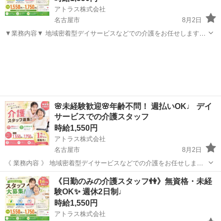
アトラス株式会社
名古屋市
8月2日
▼業務内容▼ 地域密着型デイサービスなどでの介護をお任せします！
・入浴介助、食事介助、排泄介助など ・見守りやレクリエーション支
愛知
名古屋市
介護
スタッフ
援 複数の勤務地、施設があるので相談可能◎ 🔷応募資格 無資格、未
経験OK...
🌸未経験歓迎🌸年齢不問！ 週払いOK♩ デイ
サービスでの介護スタッフ
時給1,550円
アトラス株式会社
名古屋市
8月2日
《 業務内容 》 地域密着型デイサービスなどでの介護をお任せしま
す！ ・入浴介助、食事介助、排泄介助など ・見守りやレクリエーショ
愛知
名古屋市
介護
スタッフ
《日勤のみの介護スタッフ👫》無資格・未経
ン支援 複数の勤務地、施設があるので相談可能◎ 🔷応募資格 無資
験OK✨ 週休2日制♩
格、未経験...
時給1,550円
アトラス株式会社