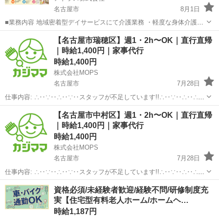
名古屋市
8月1日
■業務内容 地域密着型デイサービスにて介護業務 ・軽度な身体介護
（入浴など） ・見守りやレクリエーション支援 ・送迎など ※身体介
愛知
名古屋市
介護
スタッフ
【名古屋市瑞穂区】週1・2h〜OK｜直行直帰
護の割合は比較的少なめです。 ■応募資格 無資格、未経験OK！ 資格
｜時給1,400円｜家事代行
があれ...
時給1,400円
株式会社MOPS
名古屋市
7月28日
仕事内容: ∴‥∵‥∴‥∵‥スタッフが不足しています!!∴‥∵‥∴‥∴‥
∵ 現在、お客様から多数のご依頼をいただいておりスタッフが不足し
愛知
名古屋市
介護
時給
【名古屋市中村区】週1・2h〜OK｜直行直帰
ています 大手の家事代行で仕事が入らなくなったという方はぜひ！ カ
｜時給1,400円｜家事代行
ジママ（ ht...
時給1,400円
株式会社MOPS
名古屋市
7月28日
仕事内容: ∴‥∵‥∴‥∵‥スタッフが不足しています!!∴‥∵‥∴‥∴‥
∵ 現在、お客様から多数のご依頼をいただいておりスタッフが不足し
愛知
名古屋市
介護
時給
資格必須/未経験者歓迎/経験不問/研修制度充
ています 大手の家事代行で仕事が入らなくなったという方はぜひ！ カ
実【住宅型有料老人ホーム/ホームヘ…
ジママ（ ht...
時給1,187円