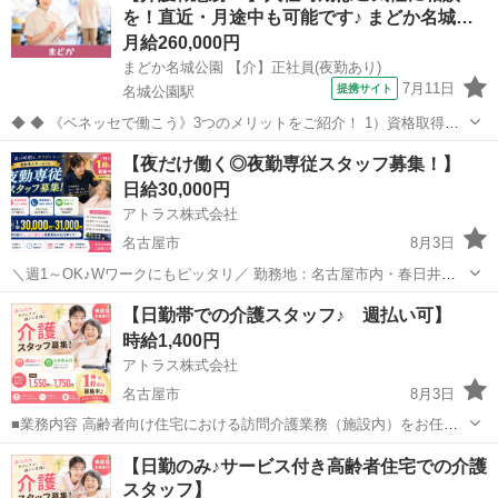
を！直近・月途中も可能です♪ まどか名城…
30...
月給260,000円
まどか名城公園 【介】正社員(夜勤あり)
7月11日
提携サイト
名城公園駅
◆ ◆ 《ベネッセで働こう》3つのメリットをご紹介！ 1）資格取得支
援制度＆受験・研修費の実費負担あり！(規定あり) 2）着実にキャリア
愛知
名古屋市
名城公園駅
介護
【夜だけ働く◎夜勤専従スタッフ募集！】
を磨けるでステップアップフィールドが充実！ 3）他社講座も受講
日給30,000円
OK！ 《入社後サポ...
アトラス株式会社
名古屋市
8月3日
＼週1～OK♪Wワークにもピッタリ／ 勤務地：名古屋市内・春日井・
一宮・刈谷・安城・みよし・瀬戸・犬山・稲沢・愛西など！ お仕事内
愛知
名古屋市
介護
スタッフ
【日勤帯での介護スタッフ♪ 週払い可】
容 有料老人ホームでの夜勤専従のお仕事です♪ ▼こんなことをお願い
時給1,400円
します！ ...
アトラス株式会社
名古屋市
8月3日
■業務内容 高齢者向け住宅における訪問介護業務（施設内）をお任せ
します。 ・生活援助 ・軽度な身体介護（入浴・排泄介助など） ・見
愛知
名古屋市
介護
時給
【日勤のみ♪サービス付き高齢者住宅での介護
守りやレクリエーション支援 ※身体介護の割合は比較的少なめです。
スタッフ】
【施設規模】...