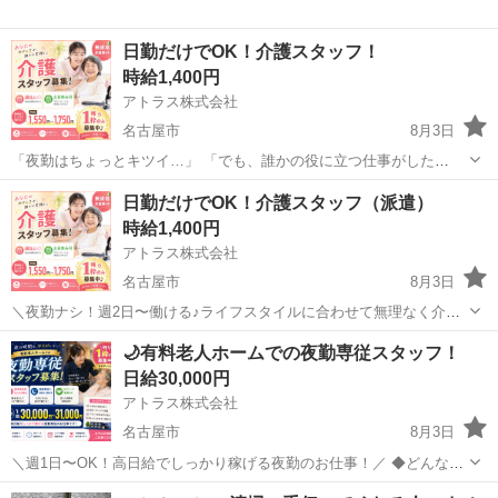
日勤だけでOK！介護スタッフ！
時給1,400円
アトラス株式会社
名古屋市
8月3日
「夜勤はちょっとキツイ…」 「でも、誰かの役に立つ仕事がした
い！」 そんな方にピッタリ◎ 利用者さんのサポートを、日中だけお手
愛知
名古屋市
介護
時給
日勤だけでOK！介護スタッフ（派遣）
伝いしませんか？ 🧹おしごと内容 サービス付き高齢者向け住宅で、
時給1,400円
利用者さんのケア...
アトラス株式会社
名古屋市
8月3日
＼夜勤ナシ！週2日〜働ける♪ライフスタイルに合わせて無理なく介護
のお仕事／ ◆どんなお仕事？ サービス付き高齢者向け住宅で、利用者
愛知
名古屋市
介護
時給
🌙有料老人ホームでの夜勤専従スタッフ！
さんの訪問介護をお願いします！ 身体介助は少なめなので、負担も控
日給30,000円
えめ◎ 具体的...
アトラス株式会社
名古屋市
8月3日
＼週1日〜OK！高日給でしっかり稼げる夜勤のお仕事！／ ◆どんなお
仕事？ 有料老人ホームで、利用者さんの夜間の見守りやちょっとした
愛知
名古屋市
介護
給料