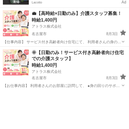
Ad
Lacotto
💼【高時給×日勤のみ】介護スタッフ募集！
時給1,400円
アトラス株式会社
名古屋市
8月3日
【仕事内容】 サービス付き高齢者向け住宅にて、 利用者さんの身の回
りサポートや介護業務をお願いします！ ・身体介護は少なめ♪ ・利用
愛知
名古屋市
介護
時給
🌞【日勤のみ！サービス付き高齢者向け住宅
者30名／平均介護度2.9 【給与】 ●初任者研修：時給1,550円～1...
での介護スタッフ】
時給1,400円
アトラス株式会社
名古屋市
8月3日
【お仕事内容】 利用者さんのお部屋に訪問して、 ●身の回りのサポー
ト ●見守りや会話 などの介護業務をお願いします！ 👉 身体介護は少
愛知
名古屋市
介護
時給
なめなので、久しぶりの介護職という方も安心◎ 利用者は約30名／平
均介護度...