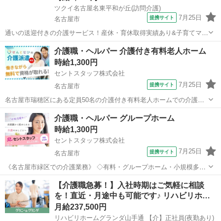
ツクイ名古屋名東平和が丘(訪問介護)
7月25日
提携サイト
名古屋市
通いの送迎付きの介護サービス！産休・育休取得実績あり&子育てママ
在籍中！ライフイベントにも柔軟に対応しています。 ★☆ 働きやすい
愛知
名古屋市
介護
介護職・ヘルパー 介護付き有料老人ホーム
メリット多数 ★☆ ＼＼サービス・職種の魅力／／ 自分のライフスタ
時給1,300円
イルに合わせて、都合の良...
セントスタッフ株式会社
7月25日
提携サイト
名古屋市
名古屋市瑞穂区にある定員50名の介護付き有料老人ホームでの介護の
お仕事！ 【主な業務内容】 ・食事介助／排泄介助／入浴介助 ・移乗
愛知
名古屋市
介護
介護職・ヘルパー グループホーム
／誘導／コール対応 ・離床介助／臥床介助 ・更衣／口腔ケア／服薬介
時給1,300円
助 ・申し送り／カンファレン...
セントスタッフ株式会社
7月25日
提携サイト
名古屋市
《名古屋市緑区での介護業務》 ◇有料・グループホーム・小規模多機
能の複合ホームでの介護業務☆ ◇日常生活のサポートをお願いしま
愛知
名古屋市
介護
【介護職急募！】入社時期はご気軽に相談
す！(更衣・食事・排泄・入浴・レク等) ◇有料：定員9名。グループホ
を！直近・月途中も可能です♪ リハビリホ…
ーム：定員9名。小規模多機能...
月給237,500円
リハビリホームグランダ山手通 【介】正社員(夜勤あり)