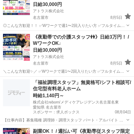
日給30,000円
アトラス株式会社
名古屋市
8月5日
◎こんな方歓迎！！ ✅Wワークで週1〜2回入りたい方 ✅フルタイムで
しっかり稼ぎたい方 ✅週払い希望の方 ✅希望シフトで働きたい方 ▼資
愛知
名古屋市
介護
スタッフ
《夜勤帯での介護スタッフ👫》日給3万円！ /
格について ・初任者研修 ・実務者研修 ・介護福祉士 ※資格が...
WワークOK♩
日給30,000円
アトラス株式会社
名古屋市
8月5日
＼こんな方歓迎✨／ ✅Wワークで週1〜2回入りたい方 ✅フルタイムで
しっかり稼ぎたい方 ✅週払い希望の方 ✅希望シフトで働きたい方 ▼資
愛知
名古屋市
介護
スタッフ
「福祉調理スタッフ」無資格可/シフト相談可/
格について ・初任者研修 ・実務者研修 ・介護福祉士 ※資格が...
住宅型有料老人ホーム
時給1,140円～
株式会社reborn/メディケアレジデンス名古屋名東
愛知県 名古屋市
スポンサー：求人ボックス
08月04日
【仕事内容】募集職種 調理師・調理スタッフ パート・アルバイト 仕
事内容 調理 給与・手当 <給与> 時給1,140円〜 勤務時間 シフト制1早
アルバイト・パート
副業OK！ / 週払い可《夜勤専従スタッフ限定
番:6:30～9:00(休憩0分)2準夜:16:00～20:00(休憩0分) 勤務形態...