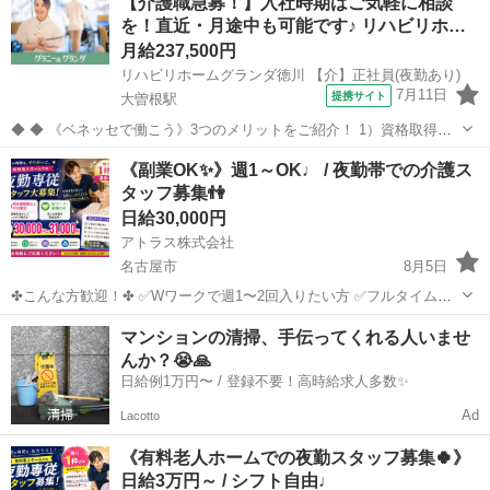
【介護職急募！】入社時期はご気軽に相談
格について ・初任者研修 ・実務者研修 ・介護福祉士 ※資格が...
を！直近・月途中も可能です♪ リハビリホ…
月給237,500円
リハビリホームグランダ徳川 【介】正社員(夜勤あり)
7月11日
提携サイト
大曽根駅
◆ ◆ 《ベネッセで働こう》3つのメリットをご紹介！ 1）資格取得支
援制度＆受験・研修費の実費負担あり！(規定あり) 2）着実にキャリア
愛知
名古屋市
大曽根駅
介護
《副業OK✨》週1～OK♩ / 夜勤帯での介護ス
を磨けるでステップアップフィールドが充実！ 3）他社講座も受講
タッフ募集👫
OK！ 《入社後サポ...
日給30,000円
アトラス株式会社
名古屋市
8月5日
✤こんな方歓迎！✤ ✅Wワークで週1〜2回入りたい方 ✅フルタイムで
しっかり稼ぎたい方 ✅週払い希望の方 ✅希望シフトで働きたい方 ▼資
愛知
名古屋市
介護
スタッフ
マンションの清掃、手伝ってくれる人いませ
格について ・初任者研修 ・実務者研修 ・介護福祉士 ※資格が...
んか？😭🙏
日給例1万円〜 / 登録不要！高時給求人多数✨
Ad
Lacotto
《有料老人ホームでの夜勤スタッフ募集🍀》
日給3万円～ / シフト自由♩