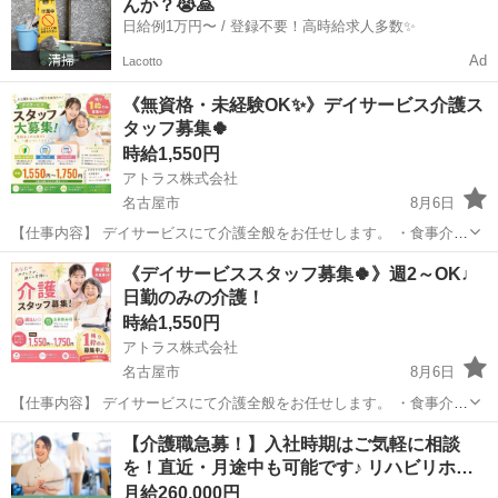
んか？😭🙏
んも多...
日給例1万円〜 / 登録不要！高時給求人多数✨
Ad
Lacotto
《無資格・未経験OK✨》デイサービス介護ス
タッフ募集🍀
時給1,550円
アトラス株式会社
名古屋市
8月6日
【仕事内容】 デイサービスにて介護全般をお任せします。 ・食事介
助、入浴介助、排泄介助 ・レクリエーション ・見守り ・送迎 など
愛知
名古屋市
介護
《デイサービススタッフ募集🍀》週2～OK♩
デイなので身体介助は少なめ♪ コミュニケーションが取れる利用者さ
日勤のみの介護！
んも多...
時給1,550円
アトラス株式会社
名古屋市
8月6日
【仕事内容】 デイサービスにて介護全般をお任せします。 ・食事介
助、入浴介助、排泄介助 ・レクリエーション ・見守り ・送迎 など
愛知
名古屋市
介護
【介護職急募！】入社時期はご気軽に相談
デイなので身体介助は少なめ♪ コミュニケーションが取れる利用者さ
を！直近・月途中も可能です♪ リハビリホ…
んも多...
月給260,000円