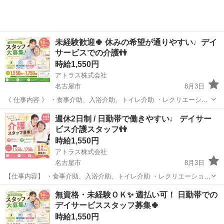
未経験歓迎🍀 休みの希望が通りやすい♩デイ
サービスでの介護👫
時給1,550円
アトラス株式会社
名古屋市
8月3日
《 仕事内容 》 ・食事介助、入浴介助、トイレ介助 ・レクリエーショ
ン活動 ・利用者様の付き添いや見守り ・送迎業務 ・その他付随業務
愛知
名古屋市
介護
介助
週休2日制 / 日勤帯で働きやすい♩ デイサー
など 自立している利用者様も多くムルなく働けます♪ シニアの方や未
ビス介護スタッフ👫
経...
時給1,550円
アトラス株式会社
名古屋市
8月3日
【仕事内容】 ・食事介助、入浴介助、トイレ介助 ・レクリエーション
活動 ・利用者様の付き添いや見守り ・送迎業務 ・その他付随業務な
愛知
名古屋市
介護
スタッフ
無資格・未経験ＯＫ✨ 週払い可！ 日勤帯での
ど 自立している利用者様も多くムルなく働けます♪ シニアの方や未経
デイサービススタッフ募集🍀
験の...
時給1,550円