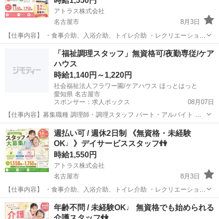
時給1,550円
アトラス株式会社
名古屋市
8月3日
【仕事内容】 ・食事介助、入浴介助、トイレ介助 ・レクリエーション
活動 ・利用者様の付き添いや見守り ・送迎業務 ・その他付随業務な
愛知
名古屋市
介護
「福祉調理スタッフ」無資格可/夜勤専従/ケア
ど 自立している利用者様も多くムルなく働けます♪ シニアの方や未経
ハウス
験の...
時給1,140円～1,220円
社会福祉法人フラワー園/ケアハウス ほっとはっと
愛知県 名古屋市
スポンサー：求人ボックス
08月07日
【仕事内容】募集職種 調理師・調理スタッフ パート・アルバイト 仕
事内容 調理 給与・手当 <給与> 時給1,140〜1,220円 <手当> 交通費支
アルバイト・パート
週払い可 / 週休2日制 《無資格・未経験
給:実費(上限あり) 交通費支給月額:38,000円 勤務時間 夜勤専従1準
OK♩》デイサービススタッフ👫
夜:...
時給1,550円
アトラス株式会社
名古屋市
8月3日
【仕事内容】 ・食事介助、入浴介助、トイレ介助 ・レクリエーション
活動 ・利用者様の付き添いや見守り ・送迎業務 ・その他付随業務な
愛知
名古屋市
介護
スタッフ
年齢不問 / 未経験OK♩ 無資格でも始められる
ど 自立している利用者様も多くムルなく働けます♪ シニアの方や未経
介護スタッフ👫
験の...