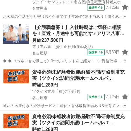
ツクイ・サンフォレスト名古屋緑(住宅型有料老人ホーム)
7月25日
提携サイト
名古屋市
お客様の生活を守り寄り添う仕事です！年2回特別手当あり！働くあな
たをサポートします◎ ★☆ 働きやすいメリット多数 ★☆ ＼＼サービ
愛知
名古屋市
介護
【介護職急募！】入社時期はご気軽に相談
ス・職種の魅力／／ 住宅型有料老人ホーム内のお客様の身体介助・生
を！直近・月途中も可能です♪ アリア八事…
活援助業務を行って頂きま...
月給237,500円
アリア八事 【介】正社員(夜勤あり)
6月30日
提携サイト
名古屋駅
◆ ◆ 《ベネッセで働こう》3つのメリットをご紹介！ 1）資格取得支
援制度＆受験・研修費の実費負担あり！(規定あり) 2）着実にキャリア
愛知
名古屋市
名古屋駅
介護
資格必須/未経験者歓迎/経験不問/研修制度充
を磨けるでステップアップフィールドが充実！ 3）他社講座も受講
実【ツクイの訪問介護/ホームヘルパ…
OK！ 《入社後サポ...
時給1,280円
ツクイ名古屋千種(訪問介護)
7月25日
提携サイト
名古屋市
通いの送迎付きの介護サービス！産休・育休取得実績あり&子育てママ
在籍中！ライフイベントにも柔軟に対応しています。 ★☆ 働きやすい
愛知
名古屋市
介護
資格必須/未経験者歓迎/経験不問/研修制度充
メリット多数 ★☆ ＼＼サービス・職種の魅力／／ 自分のライフスタ
実【ツクイの訪問介護/ホームヘルパ…
イルに合わせて、都合の良...
時給1,280円