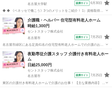
6月30日
提携サイト
名古屋大学駅
◆ ◆ 《ベネッセで働こう》3つのメリットをご紹介！ 1）資格取得支
援制度＆受験・研修費の実費負担あり！(規定あり) 2）着実にキャリア
愛知
名古屋市
名古屋大学駅
介護
介護職・ヘルパー 住宅型有料老人ホーム
を磨けるでステップアップフィールドが充実！ 3）他社講座も受講
時給1,300円
OK！ 《入社後サポ...
セントスタッフ株式会社
7月25日
提携サイト
名古屋市
名古屋市緑区にある定員41名の住宅型有料老人ホームでの介護のお仕
事！ 【主な業務内容】 ・食事介助／排泄介助／入浴介助 ・移乗／誘
愛知
名古屋市
介護
夜勤専従介護スタッフ 介護付き有料老人ホー
導／コール対応 ・離床介助／臥床介助 ・更衣／口腔ケア／服薬介助
ム
・申し送り／カンファレンス...
日給25,000円
セントスタッフ株式会社
7月25日
提携サイト
名古屋市
東区の介護付き有料老人ホームで介護のお仕事！ 【主な業務内容】 ・
夕食に関わる業務全般(配膳、下膳、服薬、食介) ・就寝ケア(誘導、口
愛知
名古屋市
介護
腔ケア、排泄、更衣、臥床) ・館内清掃(消毒)、備品管理(物品補充等)
・夜間における巡...