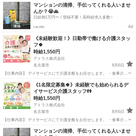
マンションの清掃、手伝ってくれる人いませ
んか？😭🙏
日給例1万円〜 / 登録不要！高時給求人多数✨
Ad
Lacotto
《未経験歓迎！》日勤帯で働ける介護スタッ
フ🍀
時給1,550円
アトラス株式会社
名古屋市
8月6日
【仕事内容】 デイサービスにて介護全般をお任せします。 ・食事介
助、入浴介助、排泄介助 ・レクリエーション ・見守り ・送迎 など
愛知
名古屋市
介護
スタッフ
《1名限定募集🍀》未経験でも始められるデ
デイなので身体介助は少なめ♪ コミュニケーションが取れる利用者さ
イサービス介護スタッフ👫
んも多...
時給1,550円
アトラス株式会社
名古屋市
8月6日
【仕事内容】 デイサービスにて介護全般をお任せします。 ・食事介
助、入浴介助、排泄介助 ・レクリエーション ・見守り ・送迎 など
愛知
名古屋市
介護
スタッフ
マンションの清掃、手伝ってくれる人いませ
デイなので身体介助は少なめ♪ コミュニケーションが取れる利用者さ