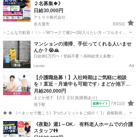
２名募集🍀》
日給30,000円
アトラス株式会社
名古屋市
8月5日
✨こんな方歓迎！！✨ ✅Wワークで週1〜2回入りたい方 ✅フルタイム
でしっかり稼ぎたい方 ✅週払い希望の方 ✅希望シフトで働きたい方 ▼
愛知
名古屋市
介護
マンションの清掃、手伝ってくれる人いませ
資格について ・初任者研修 ・実務者研修 ・介護福祉士 ※資格...
んか？😭🙏
日給例1万円〜 / 登録不要！高時給求人多数✨
Ad
Lacotto
【介護職急募！】入社時期はご気軽に相談
を！直近・月途中も可能です♪ まどか池下…
月給260,000円
まどか池下 【介】正社員(夜勤あり)
7月11日
提携サイト
池下駅
◆ ◆ 《ベネッセで働こう》3つのメリットをご紹介！ 1）資格取得支
援制度＆受験・研修費の実費負担あり！(規定あり) 2）着実にキャリア
愛知
名古屋市
池下駅
介護
《夜勤》週1～OK♩ 有料老人ホームでの介護
を磨けるでステップアップフィールドが充実！ 3）他社講座も受講
スタッフ👫
OK！ 《入社後サポ...