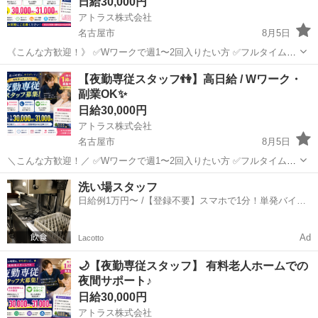
日給30,000円
アトラス株式会社
名古屋市
8月5日
《こんな方歓迎！》 ✅Wワークで週1〜2回入りたい方 ✅フルタイムで
しっかり稼ぎたい方 ✅週払い希望の方 ✅希望シフトで働きたい方 ▼資
愛知
名古屋市
介護
スタッフ
【夜勤専従スタッフ👫】高日給 / Wワーク・
格について ・初任者研修 ・実務者研修 ・介護福祉士 ※資格が...
副業OK✨
日給30,000円
アトラス株式会社
名古屋市
8月5日
＼こんな方歓迎！／ ✅Wワークで週1〜2回入りたい方 ✅フルタイムで
しっかり稼ぎたい方 ✅週払い希望の方 ✅希望シフトで働きたい方 ▼資
愛知
名古屋市
介護
洗い場スタッフ
格について ・初任者研修 ・実務者研修 ・介護福祉士 ※資格がない...
日給例1万円〜 /【登録不要】スマホで1分！単発バイト
一括検索✨
Ad
Lacotto
🌙【夜勤専従スタッフ】 有料老人ホームでの
夜間サポート♪
日給30,000円
アトラス株式会社