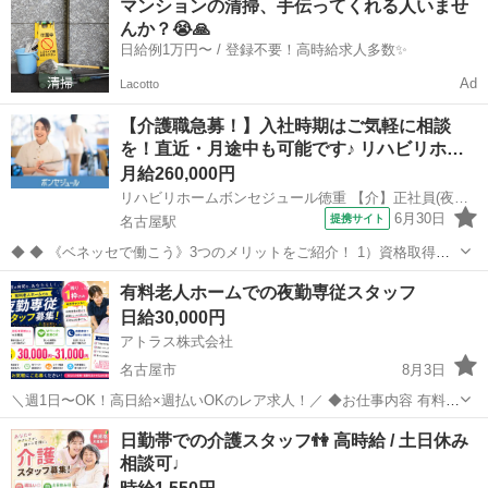
マンションの清掃、手伝ってくれる人いませ
介助をお願いします！ 身体介助は少なめなので、夜勤が初めての方も
んか？😭🙏
安心スタート♪ ...
日給例1万円〜 / 登録不要！高時給求人多数✨
Ad
Lacotto
【介護職急募！】入社時期はご気軽に相談
を！直近・月途中も可能です♪ リハビリホ…
月給260,000円
リハビリホームボンセジュール徳重 【介】正社員(夜勤あり)
6月30日
提携サイト
名古屋駅
◆ ◆ 《ベネッセで働こう》3つのメリットをご紹介！ 1）資格取得支
援制度＆受験・研修費の実費負担あり！(規定あり) 2）着実にキャリア
愛知
名古屋市
名古屋駅
介護
有料老人ホームでの夜勤専従スタッフ
を磨けるでステップアップフィールドが充実！ 3）他社講座も受講
日給30,000円
OK！ 《入社後サポ...
アトラス株式会社
名古屋市
8月3日
＼週1日〜OK！高日給×週払いOKのレア求人！／ ◆お仕事内容 有料老
人ホームにて、夜間の見守りや介助をお願いします！ 身体介護は比較
愛知
名古屋市
介護
スタッフ
日勤帯での介護スタッフ👫 高時給 / 土日休み
的少なめなので、ブランクのある方や夜勤が初めての方も安心♪ ✅ 利
相談可♩
用者さま...