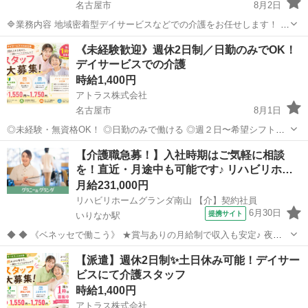
名古屋市
8月2日
🔷業務内容 地域密着型デイサービスなどでの介護をお任せします！ ・
入浴介助、食事介助、排泄介助など ・見守りやレクリエーション支援
愛知
名古屋市
介護
スタッフ
《未経験歓迎》週休2日制／日勤のみでOK！
複数の勤務地、施設があるので相談可能◎ 🔷応募資格 無資格、未経験
デイサービスでの介護
OK！ ...
時給1,400円
アトラス株式会社
名古屋市
8月1日
◎未経験・無資格OK！ ◎日勤のみで働ける ◎週２日〜希望シフト相
談可能 派遣スタッフなので無理なく働けます♪ 【お仕事内容】 デイサ
愛知
名古屋市
介護
介助
【介護職急募！】入社時期はご気軽に相談
ービスでの介護業務全般をお願いします。 ・食事介助、排泄介助、入
を！直近・月途中も可能です♪ リハビリホ…
浴介助 ...
月給231,000円
リハビリホームグランダ南山 【介】契約社員
6月30日
提携サイト
いりなか駅
◆ ◆ 《ベネッセで働こう》 ★賞与ありの月給制で収入も安定♪ 夜勤
がない勤務でも月給制のため、 毎月安定した収入を確保でき、計画的
愛知
名古屋市
いりなか駅
介護
【派遣】週休2日制✨土日休み可能！デイサー
に生活を送ることができます。 ★正社員並みの充実した福利厚生 契約
ビスにて介護スタッフ
社員の場合でも、正...
時給1,400円
アトラス株式会社