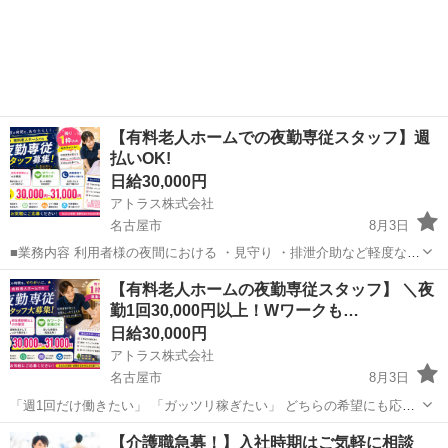
【有料老人ホームでの夜勤専従スタッフ】週
払いOK!
日給30,000円
アトラス株式会社
名古屋市
8月3日
■業務内容 利用者様の夜間における ・見守り ・排泄介助など軽度な身
体介護 ・記録業務や環境整備 など ※身体介護は比較的少なめです。
愛知
名古屋市
介護
スタッフ
【有料老人ホームの夜勤専従スタッフ】 ＼夜
※施設定員：30名／平均介護度2.9 ■応募資格 下記いずれかの資格...
勤1回30,000円以上！Wワークも…
日給30,000円
アトラス株式会社
名古屋市
8月3日
「週1回だけ働きたい」 「ガッツリ稼ぎたい」 どちらの希望にも応え
ます！ ✅仕事内容 有料老人ホームにて、 夜間の見守りや介助をお願
愛知
名古屋市
介護
スタッフ
【介護職急募！】入社時期はご気軽に相談
いします。 ※身体介護は少なめです！ 【施設情報】 ・利用者数：