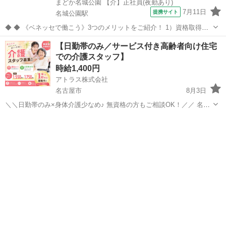
まどか名城公園 【介】正社員(夜勤あり)
7月11日
提携サイト
名城公園駅
◆ ◆ 《ベネッセで働こう》3つのメリットをご紹介！ 1）資格取得支
援制度＆受験・研修費の実費負担あり！(規定あり) 2）着実にキャリア
愛知
名古屋市
名城公園駅
介護
【日勤帯のみ／サービス付き高齢者向け住宅
を磨けるでステップアップフィールドが充実！ 3）他社講座も受講
での介護スタッフ】
OK！ 《入社後サポ...
時給1,400円
アトラス株式会社
名古屋市
8月3日
＼＼日勤帯のみ×身体介護少なめ♪ 無資格の方もご相談OK！／／ 名古
屋市中村区で、訪問介護スタッフを募集します！ ◆仕事内容 サービス
愛知
名古屋市
介護
時給
付き高齢者向け住宅にお住まいの利用者様への訪問介護をお願いしま
す。 ※身体介護...