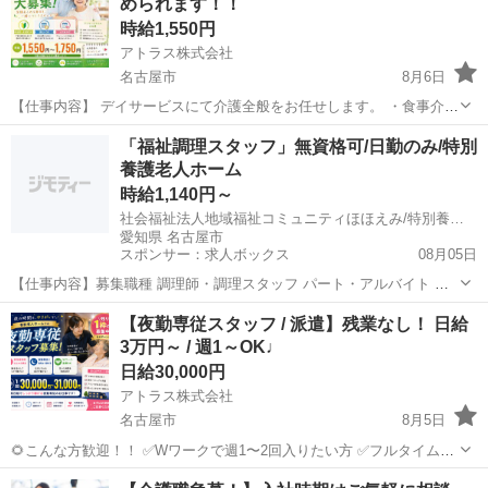
められます！！
さんも...
時給1,550円
アトラス株式会社
名古屋市
8月6日
【仕事内容】 デイサービスにて介護全般をお任せします。 ・食事介
助、入浴介助、排泄介助 ・レクリエーション ・見守り ・送迎 など
愛知
名古屋市
介護
「福祉調理スタッフ」無資格可/日勤のみ/特別
デイなので身体介助は少なめ♪ コミュニケーションが取れる利用者さ
養護老人ホーム
んも多...
時給1,140円～
社会福祉法人地域福祉コミュニティほほえみ/特別養護老人ホーム ひらばりみなみ
愛知県 名古屋市
スポンサー：求人ボックス
08月05日
【仕事内容】募集職種 調理師・調理スタッフ パート・アルバイト 仕
事内容 調理 給与・手当 <給与> 時給1,140円〜 <給与の備考> その他 6
アルバイト・パート
【夜勤専従スタッフ / 派遣】残業なし！ 日給
時～8時まで:+50円/時 <手当> 交通費支給:実費(上限あり) 勤務時間 日
3万円～ / 週1～OK♩
勤...
日給30,000円
アトラス株式会社
名古屋市
8月5日
🌻こんな方歓迎！！ ✅Wワークで週1〜2回入りたい方 ✅フルタイムで
しっかり稼ぎたい方 ✅週払い希望の方 ✅希望シフトで働きたい方 ▼資
愛知
名古屋市
介護