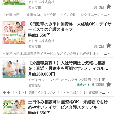
アトラス株式会社
名古屋市
8月3日
【仕事内容】 ・食事介助、入浴介助、トイレ介助 ・レクリエーション
活動 ・利用者様の付き添いや見守り ・送迎業務 ・その他付随業務な
愛知
名古屋市
介護
スタッフ
｟日勤帯のみ☀｠無資格・未経験OK♩デイサ
ど 自立している利用者様も多くムルなく働けます♪ シニアの方や未経
ービスでの介護スタッフ
験の...
時給1,550円
アトラス株式会社
名古屋市
8月2日
🔸業務内容 地域密着型デイサービスなどでの介護をお任せします！ ・
入浴介助、食事介助、排泄介助など ・見守りやレクリエーション支援
愛知
名古屋市
介護
スタッフ
【介護職急募！】入社時期はご気軽に相談
複数の勤務地、施設があるので相談可能◎ 🔸応募資格 無資格、未経験
を！直近・月途中も可能です♪ メディカル…
OK！...
月給260,000円
メディカル・リハビリホームグランダ陽明 【介】正社員(夜勤あり)
6月30日
提携サイト
名古屋駅
◆ ◆ 《ベネッセで働こう》3つのメリットをご紹介！ 1）資格取得支
援制度＆受験・研修費の実費負担あり！(規定あり) 2）着実にキャリア
愛知
名古屋市
名古屋駅
介護
土日休み相談可✨ 無資格OK♩未経験でも始
を磨けるでステップアップフィールドが充実！ 3）他社講座も受講
めやすいデイサービス介護スタッフ🍀
OK！ 《入社後サポ...
時給1,550円