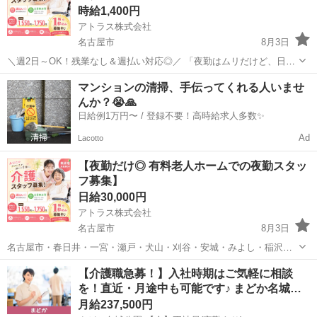
時給1,400円
アトラス株式会社
名古屋市
8月3日
＼週2日～OK！残業なし＆週払い対応◎／ 「夜勤はムリだけど、日中
なら働ける」 「資格を活かして無理なく働きたい」 そんな方にピッタ
愛知
名古屋市
介護
時給
マンションの清掃、手伝ってくれる人いませ
リな環境です！ ✅お仕事内容 サービス付き高齢者向け住宅での ●見守
んか？😭🙏
り ...
日給例1万円〜 / 登録不要！高時給求人多数✨
Ad
Lacotto
【夜勤だけ◎ 有料老人ホームでの夜勤スタッ
フ募集】
日給30,000円
アトラス株式会社
名古屋市
8月3日
名古屋市・春日井・一宮・瀬戸・犬山・刈谷・安城・みよし・稲沢・
愛西など… ＼勤務地いろいろ！希望も相談OKです♪／ お仕事内容 有
愛知
名古屋市
介護
スタッフ
【介護職急募！】入社時期はご気軽に相談
料老人ホームでの夜勤専従のお仕事です！ ▼おまかせすることは… ・
を！直近・月途中も可能です♪ まどか名城…
利用者さん...
月給237,500円