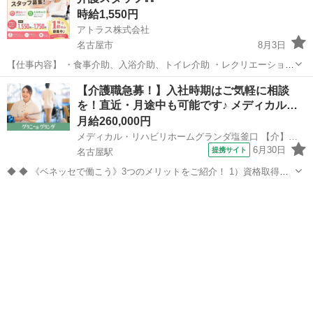
時給1,550円
アトラス株式会社
名古屋市
8月3日
【仕事内容】 ・食事介助、入浴介助、トイレ介助 ・レクリエーション
活動 ・利用者様の付き添いや見守り ・送迎業務 ・その他付随業務な
愛知
名古屋市
介護
【介護職急募！】入社時期はご気軽に相談
ど 自立している利用者様も多くムルなく働けます♪ シニアの方や未経
を！直近・月途中も可能です♪ メディカル…
験の...
月給260,000円
メディカル・リハビリホームグランダ塩釜口 【介】正社員(夜勤あり)
6月30日
提携サイト
名古屋駅
◆ ◆ 《ベネッセで働こう》3つのメリットをご紹介！ 1）資格取得支
援制度＆受験・研修費の実費負担あり！(規定あり) 2）着実にキャリア
愛知
名古屋市
名古屋駅
介護
を磨けるでステップアップフィールドが充実！ 3）他社講座も受講
OK！ 《入社後サポ...