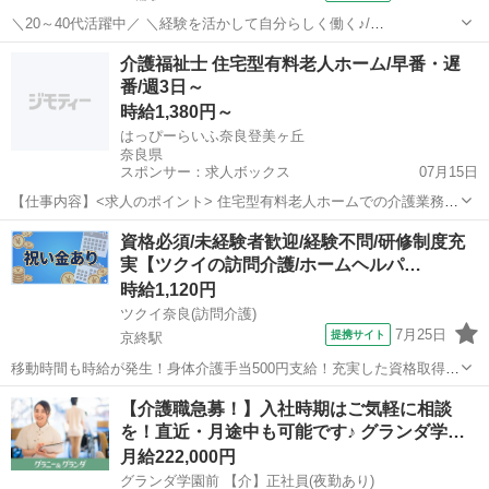
＼20～40代活躍中／ ＼経験を活かして自分らしく働く♪/
================ 《 作業内容のご紹介 》 ================
奈良
桜井市
三輪駅
介護
介護福祉士 住宅型有料老人ホーム/早番・遅
老人ホームなどの施設で、 利用者様の毎日を支える介護のお仕事で
番/週3日～
す...
時給1,380円～
はっぴーらいふ奈良登美ヶ丘
奈良県
スポンサー：求人ボックス
07月15日
【仕事内容】<求人のポイント> 住宅型有料老人ホームでの介護業務
早番・遅番 車通勤可 正社員登用制度有 土日祝入れる方大歓迎 応募資
アルバイト・パート
資格必須/未経験者歓迎/経験不問/研修制度充
格:介護福祉士 奈良市にございます「はっぴーらいふ奈良登美ヶ丘」に
実【ツクイの訪問介護/ホームヘルパ…
て介護業務に従事して頂きます。...
時給1,120円
ツクイ奈良(訪問介護)
7月25日
提携サイト
京終駅
移動時間も時給が発生！身体介護手当500円支給！充実した資格取得支
援・福利厚生・ワークライフバランス◎ ★☆ 働きやすいメリット多数
奈良
奈良市
京終駅
介護
【介護職急募！】入社時期はご気軽に相談
★☆ ＼＼サービス・職種の魅力／／ 自分のライフスタイルに合わせ
を！直近・月途中も可能です♪ グランダ学…
て、都合の良い時間に働...
月給222,000円
グランダ学園前 【介】正社員(夜勤あり)