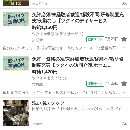
Ad
シェアフル
免許必須/未経験者歓迎/経験不問/研修制度充
実/夜勤なし【ツクイのデイサービス…
時給1,150円
ツクイ天理別所(デイサービス)
7月26日
提携サイト
天理駅
自分らしいキャリア形成が可能です。異なるフィールドで活躍も可！
資格取得支援も整っています。 ★☆ 働きやすいメリット多数 ★☆ ＼
奈良
天理市
天理駅
介護
免許・資格必須/未経験者歓迎/経験不問/研修
＼サービス・職種の魅力／／ 「今私たちに求められていることは何だ
制度充実【ツクイの訪問介護/ホーム…
ろう」「どんな工夫をしたら...
時給1,420円
ツクイ奈良(訪問介護)
7月26日
提携サイト
京終駅
最期まで自分らしく生活するためのお手伝い！直行直帰可！多様な働
き方が可能◎訪問介護で自分らしく働きませんか？ ★☆ 働きやすいメ
奈良
奈良市
京終駅
介護
洗い場スタッフ
リット多数 ★☆ ＼＼サービス・職種の魅力／／ 自分のライフスタイ
日給例1万円〜 /【登録不要】スマホで1分！単発バイト
ルに合わせて、都合の良い時...
一括検索✨
Ad
Lacotto