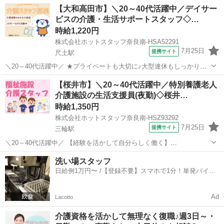
奈良
大和高田市
浮孔駅
介護
【大和高田市】＼20～40代活躍中／デイサー
◆◆◆◆◆◆◆◆◆◆◆◆◆◆◆ 【 仕事内容 】
ビスの介護・生活サポートスタッフ◇…
◆◆◆◆◆◆◆◆◆◆◆◆◆◆◆ 介護老人保...
時給1,220円
株式会社ホットスタッフ奈良南-HSA52291
7月25日
提携サイト
尺土駅
＼20～40代活躍中／ ★プライベートも大切に♪大型連休もしっかり完
備★ ◆◆◆◆◆◆◆◆◆◆◆◆◆◆◆ 【 仕事内容 】
奈良
大和高田市
尺土駅
介護
【桜井市】＼20～40代活躍中／特別養護老人
◆◆◆◆◆◆◆◆◆◆◆◆◆◆◆ デイサービス施設での利用者様の生
介護施設の生活支援員(夜勤)◇桜井…
活サポートスタッフ 〈1〉利...
時給1,350円
株式会社ホットスタッフ奈良南-HSZ93292
7月25日
提携サイト
三輪駅
＼20～40代活躍中／ 【経験を活かして自分らしく働く】
━━━━━━━━━━━━━━━━━━━━ 【 仕事内容 】 老人ホー
奈良
桜井市
三輪駅
介護
洗い場スタッフ
ムなどの施設で、 利用者様の毎日を支える介護のお仕事です。 ◆
日給例1万円〜 /【登録不要】スマホで1分！単発バイト
STEP1 お食事や入浴、...
一括検索✨
Ad
Lacotto
介護資格を活かして無理なく復職♪週3日～・