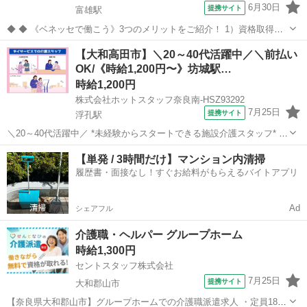
6月30日
提携サイト
富雄駅
◆ ◆ 《ベネッセで働こう》3つのメリットをご紹介！ 1）資格取得支
援制度＆受験・研修費の実費負担あり！(規定あり) 2）着実にキャリア
奈良
奈良市
富雄駅
介護
【大和高田市】＼20～40代活躍中／＼前払い
を磨けるでステップアップフィールドが充実！ 3）他社講座も受講
OK/《時給1,200円〜》坊城駅…
OK！ 《入社後サポ...
時給1,200円
株式会社ホットスタッフ奈良南-HSZ93292
7月25日
提携サイト
浮孔駅
＼20～40代活躍中／ *未経験からスタートできる施設介護スタッフ* ＼
やりがいバッチリ◎地域に貢献できる介護の職場です!♪/
奈良
大和高田市
浮孔駅
介護
【単発 / 3時間だけ】マンション内清掃
================ 《 作業内容のご紹介 》
履歴書・面接なし！すぐお給料がもらえるバイトアプリ
================...
Ad
シェアフル
介護職・ヘルパー グループホーム
時給1,300円
セントスタッフ株式会社
7月25日
提携サイト
大和郡山市
【奈良県大和郡山市】グループホームでの介護職派遣求人 ・定員18名