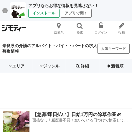
アプリならお得な情報を見逃さない！
インストール
アプリで開く
奈良県
検索
ログイン
投稿
奈良県の介護のアルバイト・バイト・パートの求人
人気キーワード
募集情報
エリア
ジャンル
詳細
新着順
【急募/即日払い】日給1万円の除草作業🌿
面接なし / 履歴書不要！空いている日づけで検索して即
日はたらける✨