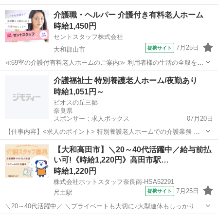
・利用者様の入浴・排泄・食事介助 ・食堂の準備、誘導 ・配膳下膳、
奈良
大和郡山市
介護
介護職・ヘルパー 介護付き有料老人ホーム
配薬介助 ・環境整備 ・見守り ・レクリエーション ・起床介助、就寝
時給1,450円
介助 ・記録業務など ...
セントスタッフ株式会社
7月25日
提携サイト
大和郡山市
≪69室の介護付有料老人ホームのご案内≫ 利用者様の生活の全般を介
助して頂きます。 マイカー通勤可能。 幅広い年齢層の方に活躍して頂
奈良
大和郡山市
介護
介護福祉士 特別養護老人ホーム/夜勤あり
けます。 勤務時間や曜日もご相談下さい。 派遣でのご勤務になりま
時給1,051円～
す。 派遣社員 当社はミ...
ビオスの丘三郷
奈良県
スポンサー：求人ボックス
07月20日
【仕事内容】<求人のポイント> 特別養護老人ホームでの介護業務 夜
勤あり 車通勤可 特養における介護業務全般 【経験・資格】介護福祉
アルバイト・パート
【大和高田市】＼20～40代活躍中／給与前払
士 【給与】時給:1,051円～ (給与内訳) 時給:1,051円～ (賞与) 賞与なし
い可!《時給1,220円》高田市駅…
【求人番...
時給1,220円
株式会社ホットスタッフ奈良南-HSA52291
7月25日
提携サイト
尺土駅
＼20～40代活躍中／ ＼プライベートも大切に♪大型連休もしっかり完
備♪/ ────────────────── 《 お仕事の詳細 》