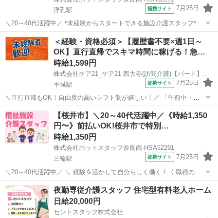
7月25日
提携サイト
浮孔駅
＼20～40代活躍中／ *未経験からスタートできる施設介護スタッフ* ＼
やりがいバッチリ◎地域に貢献できる介護の職場です! / 《 職種の説明
奈良
大和高田市
浮孔駅
介護
＜経験・資格必須＞【履歴書不要×週1日～
》 介護老人保健施設での介護スタッフ 《 オススメポイント 》 ●坊
OK】直行直帰でスキマ時間に稼げる！急…
城...
時給1,599円
株式会社ケア21_ケア21 西大寺(訪問介護)【パート】登録ヘルパー_62892
7月25日
提携サイト
平城駅
＼直行直帰もOK！自由度の高いシフト制が嬉しい！／ 「午前中・午
後だけ」「フルタイム週3日」「1日30分」 「1日3時間の週5日」など
奈良
奈良市
平城駅
介護
【桜井市】＼20～40代活躍中／《時給1,350
少しでも空いた時間を活用し、 資格を活かして働きたい方にピッタリ
円〜》前払いOK!桜井市で特別…
のお仕事です また、...
時給1,350円
株式会社ホットスタッフ奈良南-HSA52291
7月25日
提携サイト
三輪駅
＼20～40代活躍中／ ＼ 経験を活かして自分らしく働く / 《 職種の説
明 》 老人ホームなどの施設で、 利用者様の毎日を支える介護のお仕
奈良
桜井市
三輪駅
介護
夜勤専従介護スタッフ 住宅型有料老人ホーム
事です。 《 オススメポイント 》 ●高時給1450円(有資格者)でしっかり
日給20,000円
稼...
セントスタッフ株式会社