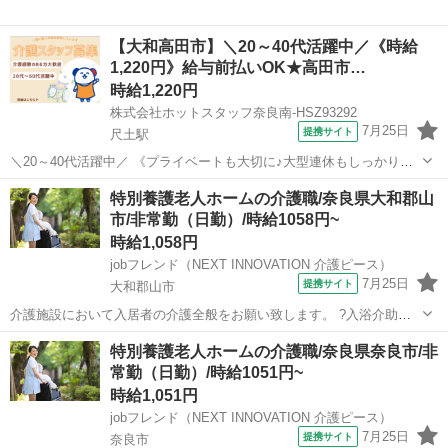
【大和高田市】＼20～40代活躍中／《時給
1,220円》給与前払いOK★高田市…
時給1,220円
株式会社ホットスタッフ奈良南-HSZ93292
7月25日
提携サイト
尺土駅
＼20～40代活躍中／ 《プライベートも大切に♪大型連休もしっかり完
備》 ┏━━━━━━━━━━━━━━┓ お仕事内容
奈良
大和高田市
尺土駅
介護
特別養護老人ホームの介護職/奈良県大和郡山
━━━━━━━━━━━━━━┛ デイサービス施設での利用者様の生
市/非常勤（日勤）/時給1058円~
活サポートスタッフ 〈1〉利用...
時給1,058円
jobフレンド（NEXT INNOVATION 介護ピース）
7月25日
提携サイト
大和郡山市
介護施設において入居者の介護全般をお願い致します。 ?入浴介助：
入居者の着替え、入浴、洗身、洗髪等のサポート ?食事介助：入居者
奈良
大和郡山市
介護
特別養護老人ホームの介護職/奈良県奈良市/非
の摂食、服薬等のサポート ?排泄介助：入居者のトイレへの誘導、排
常勤（日勤）/時給1051円~
泄補助、オムツ交換等のサポート ...
時給1,051円
jobフレンド（NEXT INNOVATION 介護ピース）
7月25日
提携サイト
奈良市