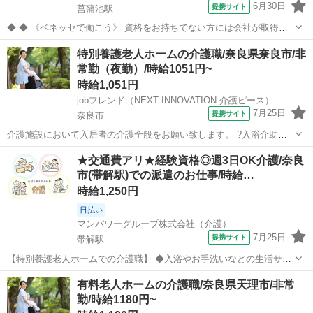
6月30日
提携サイト
菖蒲池駅
◆ ◆ 《ベネッセで働こう》 資格をお持ちでない方には会社が取得費
用をサポート★ 「介護職員初任者研修」をお持ちでない方は、 ベネッ
奈良
奈良市
菖蒲池駅
介護
特別養護老人ホームの介護職/奈良県奈良市/非
セの講座で資格を取得すると全額(65,000円)を補助！ ★ベネッセなら
常勤（夜勤）/時給1051円~
ではの研修制...
時給1,051円
jobフレンド（NEXT INNOVATION 介護ピース）
7月25日
提携サイト
奈良市
介護施設において入居者の介護全般をお願い致します。 ?入浴介助：
入居者の着替え、入浴、洗身、洗髪等のサポート ?食事介助：入居者
奈良
奈良市
介護
★交通費アリ★経験資格◎週3日OK介護/奈良
の摂食、服薬等のサポート ?排泄介助：入居者のトイレへの誘導、排
市(帯解駅)での派遣のお仕事/時給…
泄補助、オムツ交換等のサポート ...
時給1,250円
日払い
マンパワーグループ株式会社（介護）
7月25日
提携サイト
帯解駅
【特別養護老人ホームでの介護職】 ◆入浴やお手洗いなどの生活サポ
ート ◆食事の準備・サポート ◆着替えのお手伝いや就寝のサポート
奈良
奈良市
帯解駅
介護
有料老人ホームの介護職/奈良県天理市/非常
◆レクレーションのサポート ◆ベッドメイキングなど ＜シフト＞ 1）
勤/時給1180円~
7:00～...