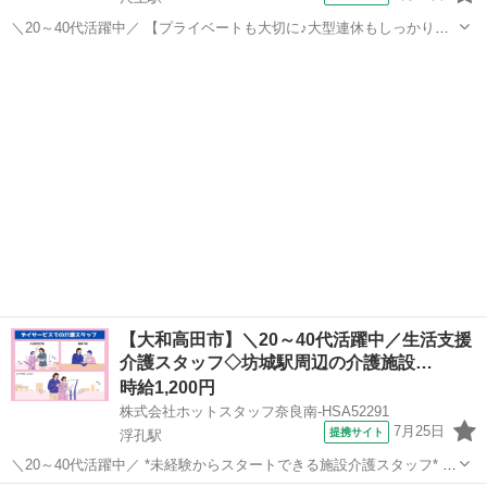
＼20～40代活躍中／ 【プライベートも大切に♪大型連休もしっかり完
備】 ━━━━━━━━━━━━━━━━━━━━ 【 仕事内容 】 デイ
奈良
大和高田市
尺土駅
介護
サービス施設での利用者様の生活サポートスタッフ 〈1〉利用者様の
入浴や排泄の介...
【大和高田市】＼20～40代活躍中／生活支援
介護スタッフ◇坊城駅周辺の介護施設…
時給1,200円
株式会社ホットスタッフ奈良南-HSA52291
7月25日
提携サイト
浮孔駅
＼20～40代活躍中／ *未経験からスタートできる施設介護スタッフ* ★
やりがいバッチリ◎地域に貢献できる介護の職場です!★