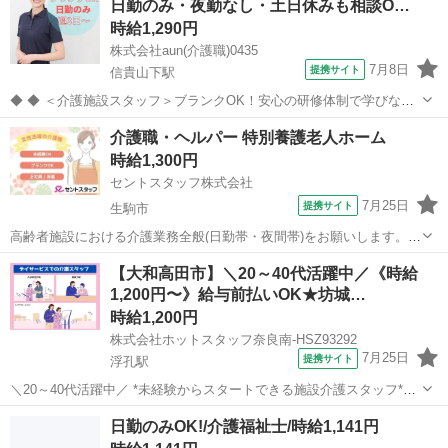
日勤のみ・夜勤なし・土日休みも相談O…
時給1,290円
株式会社aun(介護職)0435
7月8日
提携サイト
信貴山下駅
◆ ◆ ＜介護施設スタッフ＞ブランクOK！安心の研修体制で学びなが
ら働こう♪ 先輩たちはみんな、優しくあたたかい雰囲気です! 業務中は
奈良
生駒郡
信貴山下駅
介護
介護職・ヘルパー 特別養護老人ホーム
しっかりフォローするので、安心してください。 介護スタッフとして
時給1,300円
好スタート切りませんか...
セントスタッフ株式会社
7月25日
提携サイト
生駒市
高齢者施設における介護業務全般(日勤帯・夜間帯)をお願いします。
【主な業務内容】 ・食事に関する業務(配膳、下膳、服薬、食事介助、
奈良
生駒市
介護
【大和高田市】＼20～40代活躍中／《時給
口腔ケア) ・排泄介助(トイレ誘導またはオムツ交換) ・入浴に関する業
1,200円〜》給与前払いOK★坊城…
務(準備、誘導、着脱...
時給1,200円
株式会社ホットスタッフ奈良南-HSZ93292
7月25日
提携サイト
浮孔駅
＼20～40代活躍中／ *未経験からスタートできる施設介護スタッフ*
《やりがいバッチリ◎地域に貢献できる介護の職場です!》
奈良
大和高田市
浮孔駅
介護
日勤のみOK!/介護福祉士/時給1,141円
┏━━━━━━━━━━━━━━┓ お仕事内容