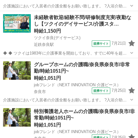
介護施設において入居者の介護全般をお願い致します。 ?入浴介助：
入居者の着替え、入浴、洗身、洗髪等のサポート ?食事介助：入居者
奈良
奈良市
介護
未経験者歓迎/経験不問/研修制度充実/夜勤な
の摂食、服薬等のサポート ?排泄介助：入居者のトイレへの誘導、排
し【ツクイのデイサービス/介護スタ…
泄補助、オムツ交換等のサポート ...
時給1,150円
ツクイ奈良(デイサービス)
7月21日
提携サイト
近鉄奈良駅
◆ ◆ ツクイは1983年に介護事業を開始しており、すでに40年を超え
る歴史を有しています。デイサービスでは業界トップクラス！ ◆グル
奈良
奈良市
近鉄奈良駅
介護
グループホームの介護職/奈良県奈良市/非常
ープ会社の経営管理 ◆在宅介護サービス:デイサービス/訪問介護/訪問
勤/時給1051円~
入浴/訪問看護/...
時給1,051円
jobフレンド（NEXT INNOVATION 介護ピース）
7月25日
提携サイト
奈良市
介護施設において入居者の介護全般をお願い致します。 ?入浴介助：
入居者の着替え、入浴、洗身、洗髪等のサポート ?食事介助：入居者
奈良
奈良市
介護
特別養護老人ホームの介護職/奈良県奈良市/非
の摂食、服薬等のサポート ?排泄介助：入居者のトイレへの誘導、排
常勤/時給1051円~
泄補助、オムツ交換等のサポ...
時給1,051円
jobフレンド（NEXT INNOVATION 介護ピース）
7月25日
提携サイト