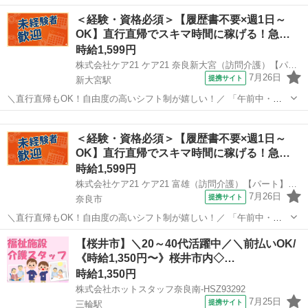
援制度＆受験・研修費の実費負担あり！(規定あり) 2）着実にキャリア
奈良
奈良市
富雄駅
介護
＜経験・資格必須＞【履歴書不要×週1日～
を磨けるでステップアップフィールドが充実！ 3）他社講座も受講
OK】直行直帰でスキマ時間に稼げる！急…
OK！ 《入社後サポ...
時給1,599円
株式会社ケア21 ケア21 奈良新大宮（訪問介護）【パート】登録ヘルパー_36615
7月26日
提携サイト
新大宮駅
＼直行直帰もOK！自由度の高いシフト制が嬉しい！／ 「午前中・午
後だけ」「フルタイム週3日」「1日30分」 「1日3時間の週5日」など
奈良
奈良市
新大宮駅
介護
少しでも空いた時間を活用し、 資格を活かして働きたい方にピッタリ
＜経験・資格必須＞【履歴書不要×週1日～
のお仕事です また、...
OK】直行直帰でスキマ時間に稼げる！急…
時給1,599円
株式会社ケア21 ケア21 富雄（訪問介護）【パート】登録ヘルパー_34629
7月26日
提携サイト
奈良市
＼直行直帰もOK！自由度の高いシフト制が嬉しい！／ 「午前中・午
後だけ」「フルタイム週3日」「1日30分」 「1日3時間の週5日」など
奈良
奈良市
介護
【桜井市】＼20～40代活躍中／＼前払いOK/
少しでも空いた時間を活用し、 資格を活かして働きたい方にピッタリ
《時給1,350円〜》桜井市内◇…
のお仕事です また、...
時給1,350円
株式会社ホットスタッフ奈良南-HSZ93292
7月25日
提携サイト
三輪駅