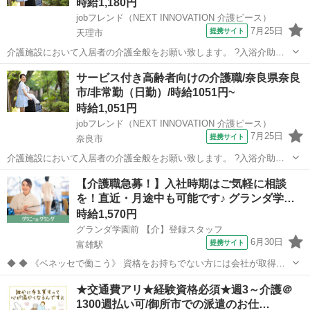
時給1,180円
jobフレンド（NEXT INNOVATION 介護ピース）
7月25日
提携サイト
天理市
介護施設において入居者の介護全般をお願い致します。 ?入浴介助：
入居者の着替え、入浴、洗身、洗髪等のサポート ?食事介助：入居者
奈良
天理市
介護
サービス付き高齢者向けの介護職/奈良県奈良
の摂食、服薬等のサポート ?排泄介助：入居者のトイレへの誘導、排
市/非常勤（日勤）/時給1051円~
泄補助、オムツ交換等のサポート...
時給1,051円
jobフレンド（NEXT INNOVATION 介護ピース）
7月25日
提携サイト
奈良市
介護施設において入居者の介護全般をお願い致します。 ?入浴介助：
入居者の着替え、入浴、洗身、洗髪等のサポート ?食事介助：入居者
奈良
奈良市
介護
【介護職急募！】入社時期はご気軽に相談
の摂食、服薬等のサポート ?排泄介助：入居者のトイレへの誘導、排
を！直近・月途中も可能です♪ グランダ学…
泄補助、オムツ交換等のサポート ...
時給1,570円
グランダ学園前 【介】登録スタッフ
6月30日
提携サイト
富雄駅
◆ ◆ 《ベネッセで働こう》 資格をお持ちでない方には会社が取得費
用をサポート★ 「介護職員初任者研修」をお持ちでない方は、 ベネッ
奈良
奈良市
富雄駅
介護
★交通費アリ★経験資格必須★週3～介護＠
セの講座で資格を取得すると全額(65,000円)を補助！ ★ベネッセなら
1300週払い可/御所市での派遣のお仕…
ではの研修制...