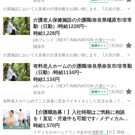
奈良市
介護施設において入居者の介護全般をお願い致します。 ?入浴介助：
入居者の着替え、入浴、洗身、洗髪等のサポート ?食事介助：入居者
奈良
奈良市
介護
介護老人保健施設の介護職/奈良県橿原市/非常
の摂食、服薬等のサポート ?排泄介助：入居者のトイレへの誘導、排
勤（日勤）/時給1228円~
泄補助、オムツ交換等のサポ...
時給1,228円
jobフレンド（NEXT INNOVATION 介護ピース）
7月25日
提携サイト
橿原市
介護施設において入居者の介護全般をお願い致します。 ?入浴介助：
入居者の着替え、入浴、洗身、洗髪等のサポート ?食事介助：入居者
奈良
橿原市
介護
有料老人ホームの介護職/奈良県奈良市/非常勤
の摂食、服薬等のサポート ?排泄介助：入居者のトイレへの誘導、排
（日勤）/時給1134円~
泄補助、オムツ交換等のサポ...
時給1,134円
jobフレンド（NEXT INNOVATION 介護ピース）
7月25日
提携サイト
奈良市
有料老人ホーム内でご入居者に安全でイキイキとした生活を送って頂
く為の介護の仕事です。 ▼具体的には… ・身体介護 食事介助 /
奈良
奈良市
介護
【介護職急募！】入社時期はご気軽に相談
排泄介助 / 入浴介助 ・生活援助 衣類の洗濯 / お部屋の掃除機
を！直近・月途中も可能です♪ メディカル…
かけ ・催し物...
時給1,570円
メディカルホームグランダあやめ池駅前 【介】登録スタッフ