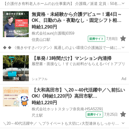
【介護付き有料老人ホームのお仕事案内】 介護職／派遣 定員：50名
週3日～勤務できる方 土日どちらか勤務できる方 お仕事内容 介護付き
奈良
奈良市
介護
無資格・未経験から介護デビュー！週4日～
有料老人ホームにおける介護業務全般をお願いします ・身体介助(食
OK、日勤のみ・夜勤なし・固定シフト相…
事、排泄、入浴、移乗...
時給1,290円
株式会社aun(介護職)0359
7月8日
提携サイト
信貴山口駅
◆ ◆ 《働きやすさバツグン》風通しのよい環境◎介護施設で一緒に働
きませんか？ スタッフのサポート体制やのびのびとした職場環境も魅
奈良
生駒郡
信貴山口駅
介護
【単発 / 3時間だけ】マンション内清掃
力のひとつ！ みんなが働きやすい環境づくりに注力しています。 私た
履歴書・面接なし！すぐお給料がもらえるバイトアプリ
ちと一緒にお仕事始めませ...
Ad
シェアフル
【大和高田市】＼20～40代活躍中／＼前払い
OK/《時給1,220円》高田市駅…
時給1,220円
株式会社ホットスタッフ奈良南-HSA52291
7月25日
提携サイト
尺土駅
＼20～40代活躍中／ ＼プライベートも大切に♪大型連休もしっかり完