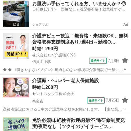
奈良
大和高田市
尺土駅
介護
お皿洗い手伝ってくれる方、いませんか？🥹
────────────────── デイサービス施設での利用者様の生活サ
日給例1万円〜 面接なし / 履歴書不要！就業後すぐに
ポートス...
お給料がもらえる✨
Ad
シェアフル
介護デビュー歓迎！無資格・未経験OK、無料
資格取得支援制度あり♪週4日～勤務O…
時給1,290円
株式会社aun(介護職)0393
7月8日
提携サイト
信貴山下駅
◆ ◆ 《働きやすさバツグン》風通しのよい環境◎介護施設で一緒に働
きませんか？ スタッフのサポート体制やのびのびとした職場環境も魅
奈良
生駒郡
信貴山下駅
介護
介護職・ヘルパー 老人保健施設
力のひとつ！ みんなが働きやすい環境づくりに注力しています。 私た
時給1,200円
ちと一緒にお仕事始めませ...
セントスタッフ株式会社
7月25日
提携サイト
奈良市
高齢者施設における日中の介護業務全般をお願いします。 【主な業務
内容】 ・食事介助／排泄介助／入浴介助 ・移乗／誘導／コール対応
奈良
奈良市
介護
免許必須/未経験者歓迎/経験不問/研修制度充
・離床介助／臥床介助 ・更衣／口腔ケア／服薬介助 ・申し送り／カン
実/夜勤なし【ツクイのデイサービス…
ファレンス ・介護記録の記...