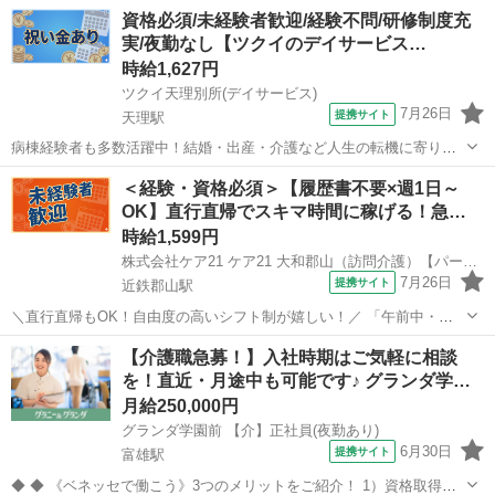
資格必須/未経験者歓迎/経験不問/研修制度充
実/夜勤なし【ツクイのデイサービス…
時給1,627円
ツクイ天理別所(デイサービス)
7月26日
提携サイト
天理駅
病棟経験者も多数活躍中！結婚・出産・介護など人生の転機に寄り添
う柔軟な働き方を応援します。 ★☆ 働きやすいメリット多数 ★☆ ＼
奈良
天理市
天理駅
介護
＜経験・資格必須＞【履歴書不要×週1日～
＼サービス・職種の魅力／／ デイサービスでお客様の生活に寄り添
OK】直行直帰でスキマ時間に稼げる！急…
い、ゆっくりと時間をかけなが...
時給1,599円
株式会社ケア21 ケア21 大和郡山（訪問介護）【パート】登録ヘルパー_47130
7月26日
提携サイト
近鉄郡山駅
＼直行直帰もOK！自由度の高いシフト制が嬉しい！／ 「午前中・午
後だけ」「フルタイム週3日」「1日30分」 「1日3時間の週5日」など
奈良
大和郡山市
近鉄郡山駅
介護
【介護職急募！】入社時期はご気軽に相談
少しでも空いた時間を活用し、 資格を活かして働きたい方にピッタリ
を！直近・月途中も可能です♪ グランダ学…
のお仕事です また、...
月給250,000円
グランダ学園前 【介】正社員(夜勤あり)
6月30日
提携サイト
富雄駅
◆ ◆ 《ベネッセで働こう》3つのメリットをご紹介！ 1）資格取得支