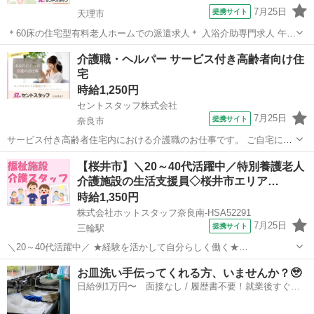
7月25日
提携サイト
天理市
＊60床の住宅型有料老人ホームでの派遣求人＊ 入浴介助専門求人 午前
2～3名、午後2～3名の対応をお願いします その他片付け業務、記録業
奈良
天理市
介護
介護職・ヘルパー サービス付き高齢者向け住
務をお願いします ＊おすすめポイント＊ ・訪問介護形式のお仕事
宅
個別ケアで対応できま...
時給1,250円
セントスタッフ株式会社
7月25日
提携サイト
奈良市
サービス付き高齢者住宅内における介護職のお仕事です。 ご自宅に訪
問して、訪問介護と同じ1対1のサービスを提供します。 令和3年9月に
奈良
奈良市
介護
【桜井市】＼20～40代活躍中／特別養護老人
オープンなので比較的介護度も軽い方が多く入居されています。 【主
介護施設の生活支援員◇桜井市エリア…
な業務内容】 ・入浴介助や...
時給1,350円
株式会社ホットスタッフ奈良南-HSA52291
7月25日
提携サイト
三輪駅
＼20～40代活躍中／ ★経験を活かして自分らしく働く★
◆◆◆◆◆◆◆◆◆◆◆◆◆◆◆ 【 仕事内容 】
奈良
桜井市
三輪駅
介護
お皿洗い手伝ってくれる方、いませんか？🥹
◆◆◆◆◆◆◆◆◆◆◆◆◆◆◆ 老人ホームなどの施設で、 利用者様
日給例1万円〜 面接なし / 履歴書不要！就業後すぐに
の毎日を支える介護のお仕事です。 → お食...
お給料がもらえる✨