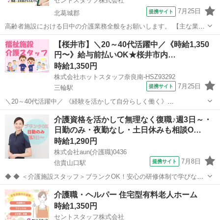
セントスタッフ株式会社
7月25日
提携サイト
北葛城郡
高齢者施設における日中の介護業務全般をお願いします。 【主な業務
内容】 ・食事介助／排泄介助／入浴介助 ・移乗／誘導／コール対応
奈良
北葛城郡
介護
【桜井市】＼20～40代活躍中／《時給1,350
・離床介助／臥床介助 ・更衣／口腔ケア／服薬介助 ・申し送り／カン
円〜》給与前払いOK★桜井市内…
ファレンス ・介護記録の記...
時給1,350円
株式会社ホットスタッフ奈良南-HSZ93292
7月25日
提携サイト
三輪駅
＼20～40代活躍中／ 《経験を活かして自分らしく働く》
┏━━━━━━━━━━━━━━┓ お仕事内容
奈良
桜井市
三輪駅
介護
介護資格を活かして無理なく復職♪週3日～・
━━━━━━━━━━━━━━┛ 老人ホームなどの施設で、 利用者様
日勤のみ・夜勤なし・土日休みも相談O…
の毎日を支える介護のお仕事です。 ◆ 1.お...
時給1,290円
株式会社aun(介護職)0436
7月8日
提携サイト
信貴山口駅
◆ ◆ ＜介護施設スタッフ＞ブランクOK！安心の研修体制で学びなが
ら働こう♪ 先輩たちはみんな、優しくあたたかい雰囲気です! 業務中は
奈良
生駒郡
信貴山口駅
介護
介護職・ヘルパー 住宅型有料老人ホーム
しっかりフォローするので、安心してください。 介護スタッフとして
時給1,350円
好スタート切りませんか...
セントスタッフ株式会社