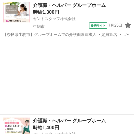
備♪/ ================ 《 作業内容のご紹介 》
奈良
大和高田市
尺土駅
介護
介護職・ヘルパー グループホーム
================ デイサービス施設での利用者様の生活サポート
時給1,300円
スタッ...
セントスタッフ株式会社
7月25日
提携サイト
生駒市
【奈良県生駒市】グループホームでの介護職派遣求人 ・定員18名 ・利
用者様の入浴・排泄・食事介助 ・食堂の準備、誘導 ・配膳下膳、配薬
奈良
生駒市
介護
介助 ・環境整備 ・見守り ・レクリエーション ・起床介助、就寝介助
・記録業務など ・...
介護職・ヘルパー グループホーム
時給1,400円