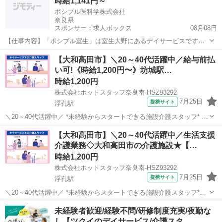
時給1,141円～
━━━━━━━━━━━━━━┛ 介護老人保健...
ポシブル医科学株式会社
奈良県
スポンサー：求人ボックス
08月08日
【仕事内容】「ポシブル室生」は室生大野にあるデイサービスです。
近鉄大阪線 室生口大野駅から徒歩15分、自動車通勤OK・バイク通勤
アルバイト・パート
【大和高田市】＼20～40代活躍中／給与前払
OK・自転車通勤OKと、通勤に便利な環境です。 デイサービスは日中
い可!《時給1,200円〜》坊城駅…
の通所介護。夜勤がなく生活リズムを保...
時給1,200円
株式会社ホットスタッフ奈良南-HSZ93292
7月25日
提携サイト
浮孔駅
＼20～40代活躍中／ *未経験からスタートできる施設介護スタッフ* ＼
やりがいバッチリ◎地域に貢献できる介護の職場です!♪/
奈良
大和高田市
浮孔駅
介護
【大和高田市】＼20～40代活躍中／生活支援
────────────────── 《 お仕事の詳細 》
介護業務◇大和高田市の介護施設★【…
────────────────...
時給1,200円
株式会社ホットスタッフ奈良南-HSZ93292
7月25日
提携サイト
浮孔駅
＼20～40代活躍中／ *未経験からスタートできる施設介護スタッフ*
【やりがいバッチリ◎地域に貢献できる介護の職場です!】
奈良
大和高田市
浮孔駅
介護
未経験者歓迎/経験不問/研修制度充実/夜勤な
━━━━━━━━━━━━━━━━━━━━ 【 仕事内容 】 介護老人
し【ツクイのデイサービス/介護スタ…