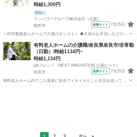
時給1,300円
日払い
マンパワーグループ株式会社（介護）
7月25日
提携サイト
御所市
＜特別養護老人ホームで介護のオシゴト＞ ◆入浴やお手洗いなどの生
活サポート ◆食事の準備サポート ◆着替えのお手伝い ◆ベッドメイ
奈良
御所市
介護
有料老人ホームの介護職/奈良県奈良市/非常勤
キングなど ＜シフト＞ 【早番】7:00～15:30 【日勤】9:00～17...
（日勤）/時給1134円~
時給1,134円
jobフレンド（NEXT INNOVATION 介護ピース）
7月25日
提携サイト
奈良市
有料老人ホーム内でご入居者に安全でイキイキとした生活を送って頂
く為の介護の仕事です。 ▼具体的には… ・身体介護 食事介助 /
奈良
奈良市
介護
排泄介助 / 入浴介助 ・生活援助 衣類の洗濯 / お部屋の掃除機
かけ ・催し物...
1
2
3
...
次へ