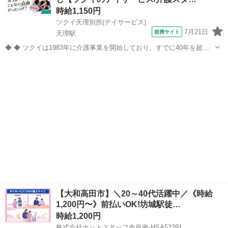
保健施設での介護スタッフ...
時給1,150円
ツクイ天理別所(デイサービス)
7月21日
提携サイト
天理駅
◆ ◆ ツクイは1983年に介護事業を開始しており、すでに40年を超え
る歴史を有しています。デイサービスでは業界トップクラス！ ◆グル
奈良
天理市
天理駅
介護
ープ会社の経営管理 ◆在宅介護サービス:デイサービス/訪問介護/訪問
入浴/訪問看護/...
【大和高田市】＼20～40代活躍中／《時給
1,200円〜》前払いOK!坊城駅徒…
時給1,200円
株式会社ホットスタッフ奈良南-HSA52291