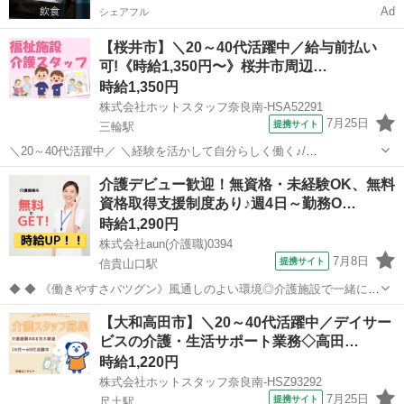
Ad
シェアフル
【桜井市】＼20～40代活躍中／給与前払い
可!《時給1,350円〜》桜井市周辺…
時給1,350円
株式会社ホットスタッフ奈良南-HSA52291
7月25日
提携サイト
三輪駅
＼20～40代活躍中／ ＼経験を活かして自分らしく働く♪/
────────────────── 《 お仕事の詳細 》
奈良
桜井市
三輪駅
介護
介護デビュー歓迎！無資格・未経験OK、無料
────────────────── 老人ホームなどの施設で、 利用者様の毎
資格取得支援制度あり♪週4日～勤務O…
日を支える介護のお仕事...
時給1,290円
株式会社aun(介護職)0394
7月8日
提携サイト
信貴山口駅
◆ ◆ 《働きやすさバツグン》風通しのよい環境◎介護施設で一緒に働
きませんか？ スタッフのサポート体制やのびのびとした職場環境も魅
奈良
生駒郡
信貴山口駅
介護
【大和高田市】＼20～40代活躍中／デイサー
力のひとつ！ みんなが働きやすい環境づくりに注力しています。 私た
ビスの介護・生活サポート業務◇高田…
ちと一緒にお仕事始めませ...
時給1,220円
株式会社ホットスタッフ奈良南-HSZ93292
7月25日
提携サイト
尺土駅