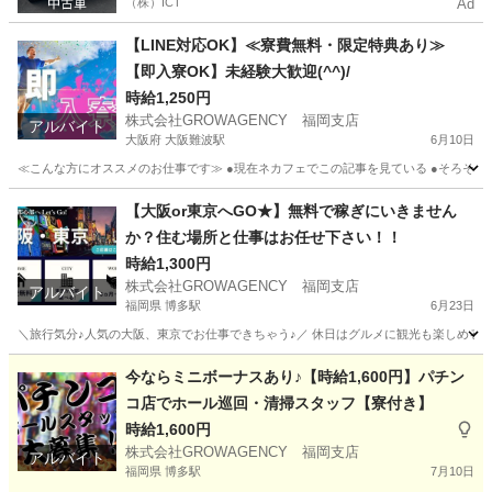
（株）ICT
Ad
【LINE対応OK】≪寮費無料・限定特典あり≫
【即入寮OK】未経験大歓迎(^^)/
時給1,250円
株式会社GROWAGENCY 福岡支店
アルバイト
大阪府 大阪難波駅
6月10日
≪こんな方にオススメのお仕事です≫ ●現在ネカフェでこの記事を見ている ●そろそろ仕事
大阪
大阪市
大阪難波駅
軽作業
ネカフェ
【大阪or東京へGO★】無料で稼ぎにいきません
か？住む場所と仕事はお任せ下さい！！
時給1,300円
株式会社GROWAGENCY 福岡支店
アルバイト
福岡県 博多駅
6月23日
＼旅行気分♪人気の大阪、東京でお仕事できちゃう♪／ 休日はグルメに観光も楽しめるので
福岡
福岡市
博多駅
軽作業
無料
今ならミニボーナスあり♪【時給1,600円】パチン
コ店でホール巡回・清掃スタッフ【寮付き】
時給1,600円
株式会社GROWAGENCY 福岡支店
アルバイト
福岡県 博多駅
7月10日