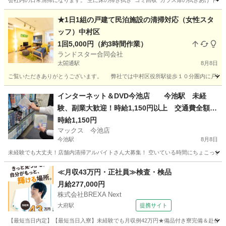
会社内の日常清掃になります。 主に床の掃き拭き ゴミ回収 ガラス扉の拭きあげ トイレ
愛知
名古屋市
黒川駅
清掃
★1日1組の戸建て民泊施設の清掃対応（女性スタ
ッフ）中村区
1回5,000円（約3時間作業）
ランドスター合同会社
太閤通駅
8月8日
ご覧いただきありがとうございます。 弊社では中村区役所駅徒歩１０分圏内に戸建て
愛知
名古屋市
太閤通駅
清掃
スタッフ
インターネット＆DVD今池店 今池駅 未経
験、副業大歓迎！時給1,150円以上 交通費全額支
給 髪型髪色自由 日払い、週払いOK！ 店舗内
時給1,150円
マックス 今池店
清掃アルバイト 1日4時間以上 週1日からOK
今池駅
8月8日
未経験でも大丈夫！店舗内清掃アルバイトさん大募集！ 空いている時間にちょこっとお小
愛知
名古屋市
今池駅
清掃
フリーダイヤル
≪月収43万円・正社員≫検査・検品
月給277,000円
株式会社BREXA Next
大府駅
提携サイト
【最短当日内定】【最短当日入寮】未経験でも月収例42万円★備品付き寮完備＆赴任旅費