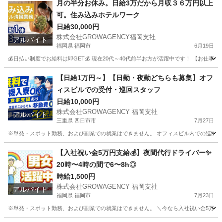
月の半分お休み。日給3万だから月収３６万円以上
可。住み込みホテルワーク
日給30,000円
株式会社GROWAGENCY福岡支社
アルバイト
福岡県 福岡市
6月19日
💰日払い制度でお給料は即GET💰 現在20代～40代前半お方が活躍中です！ 【お仕
福岡
福岡市
ホテル
住み込み
【日給1万円～】【日勤・夜勤どちらも募集】オフ
ィスビルでの受付・巡回スタッフ
日給10,000円
株式会社GROWAGENCY 福岡支社
アルバイト
三重県 四日市市
7月27日
※単発・スポット勤務、および副業での就業はできません。 オフィスビル内での巡回・受
三重
四日市市
警備員
スタッフ
【入社祝い金5万円支給💰】夜間代行ドライバー✨
20時〜4時の間で6〜8h◎
時給1,500円
株式会社GROWAGENCY 福岡支社
アルバイト
福岡県 福岡市
7月23日
※単発・スポット勤務、および副業での就業はできません。 ＼今なら入社祝い金5万円あ