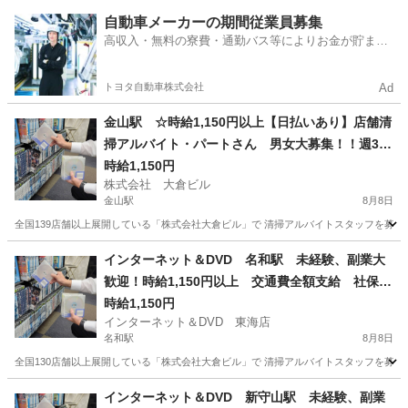
愛知
大府市
大府駅
その他
自動車メーカーの期間従業員募集
高収入・無料の寮費・通勤バス等によりお金が貯まり
やすい環境
トヨタ自動車株式会社
Ad
金山駅 ☆時給1,150円以上【日払いあり】店舗清
掃アルバイト・パートさん 男女大募集！！週3日
以上1日4時間以上出来る方 簡単な内容のお掃除
時給1,150円
株式会社 大倉ビル
なので初めてでも安心！
金山駅
8月8日
全国139店舗以上展開している「株式会社大倉ビル」で 清掃アルバイトスタッフを募集して
愛知
名古屋市
金山駅
清掃
インターネット＆DVD 名和駅 未経験、副業大
歓迎！時給1,150円以上 交通費全額支給 社保完
備 髪型髪色自由 日払い、週払いOK！ 店舗内
時給1,150円
インターネット＆DVD 東海店
清掃アルバイト 1日4時間以上 週1日からOK
名和駅
8月8日
全国130店舗以上展開している「株式会社大倉ビル」で 清掃アルバイトスタッフを募集して
愛知
東海市
名和駅
清掃
フリーダイヤル
インターネット＆DVD 新守山駅 未経験、副業