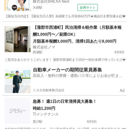
株式会社BREXA Next
大府駅
提携サイト
【最短当日内定】【最短当日入寮】未経験でも月収例42万円★備品付き寮完備＆赴任旅費
愛知
大府市
大府駅
その他
【蒲郡市西浦町】民泊清掃＆軽作業（月額基本報
酬3,000円〜／副業OK）
月額基本報酬3,000円、清掃1回あたり8,000円
株式会社ノマ
西浦駅
8月8日
ご覧頂きありがとうございます！ 蒲郡市西浦町まで15分〜30分未満で伺っていただけ
愛知
蒲郡市
西浦駅
清掃
スタッフ
自動車メーカーの期間従業員募集
高収入・無料の寮費・通勤バス等によりお金が貯まり
やすい環境
トヨタ自動車株式会社
Ad
急募！ 週1日の日常清掃員大募集！
時給1,200円
TIメンテナンス
黒川駅
8月8日