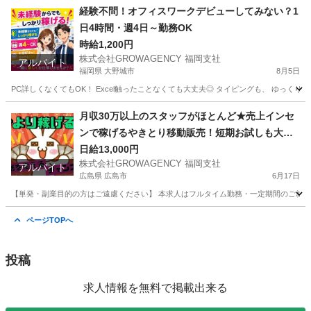
愛媛
新居浜市
工場
ピンチ
経験不問！オフィスワークデビューしてみない？1
日4時間・週4日～勤務OK
時給1,200円
株式会社GROWAGENCY 福岡支社
アルバイト
福岡県 大野城市
8月5日
PC詳しくなくてもOK！ Excel触ったことなくても大丈夫◎ タイピングも、 ゆっく
福岡
大野城市
一般事務
タイピング
月収30万以上のスタッフがほとんど★売上インセ
ンで稼げるやきとり移動販売！短期お試しも大歓
迎♪
日給13,000円
株式会社GROWAGENCY 福岡支社
アルバイト
広島県 広島市
6月17日
【単発・副業目的の方はご遠慮ください】 本求人はフルタイム勤務・一定期間のご就業
広島
広島市
その他
スタッフ
ページTOPへ
投稿
求人情報を無料で掲載出来る