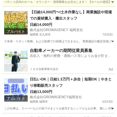
パチンコ店内のホール・カウンター・清掃業務をお任せします！ 【ホールの巡回】 台の
福岡
福岡市
博多駅
軽作業
福岡
北九州市
小倉駅
【日給14,000円〜/土木作業なし】商業施設や現場
での資材搬入・搬出スタッフ
軽作業
スタッフ
日給14,000円
株式会社GROWAGENCY 福岡支社
アルバイト
福岡県 北九州市
7月20日
※単発・スポット勤務、および副業での就業はできません。 商業施設や建設現場にて、
福岡
北九州市
その他
スタッフ
自動車メーカーの期間従業員募集
高収入・無料の寮費・通勤バス等によりお金が貯まり
やすい環境
トヨタ自動車株式会社
Ad
日払いOK｜日給1.3万円＋歩合｜短期OK｜やきと
り移動販売スタッフ
日給13,000円
株式会社GROWAGENCY福岡支社
アルバイト
福岡県 福岡市
6月23日
この仕事は、スーパーなどの前でやきとりを販売するシンプルなお仕事。 難しい作業はな
福岡
福岡市
その他
スタッフ