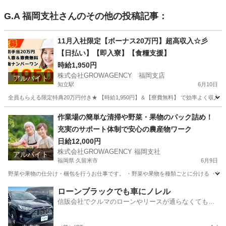
G.A 福岡支社
さんのその他の投稿記事：
11月入社限定【ボーナス20万円】超高収入☆彡
【日払い】【即入寮】【食糧支援】
時給1,950円
株式会社GROWAGENCY 福岡支店
アルバイト
知立駅
6月10日
全員もらえる限定特典20万円付き★ 【時給1,950円】＆【寮費無料】 で効率よく収入アップ(^_-)-☆
愛知
刈谷市
知立駅
軽作業
三重
いなべ市
多度駅
作業場の簡単な清掃や野菜・果物のパック詰め！
充実のサポート体制で安心の農産物ワーク
軽作業
自動車部品
日給12,000円
株式会社GROWAGENCY 福岡支社
アルバイト
福岡県 久留米市
6月9日
野菜や果物の仕分け・梱包を行うお仕事です。 ・野菜や果物を種類ごとに分ける ・箱に
福岡
久留米市
仕分け
個室
ローンブラックでも車にノレル
信販会社でクルマのローンやリースが通らなくてもク
ルマをご利用いただけるサービスがあります！