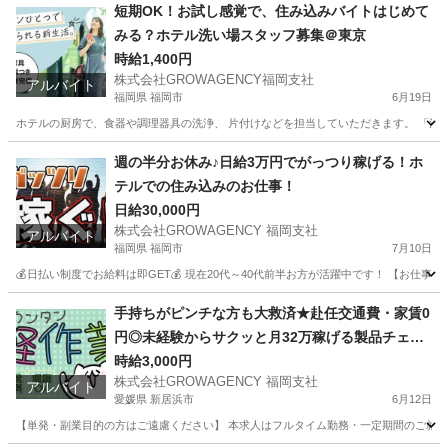
福岡
福岡市
運転代行
スポット
短期OK！お試し感覚で、住み込みバイトはじめて
みる？ホテル洗い場スタッフ募集＠東京
時給1,400円
株式会社GROWAGENCY福岡支社
アルバイト
福岡県 福岡市
6月19日
ホテルの厨房で、食器や調理器具の洗浄、 片付けなどを担当していただきます。 「洗い
福岡
福岡市
キッチン
スタッフ
週の半分お休み♪日給3万円でがっつり稼げる！ホ
テルでの住み込みのお仕事！
日給30,000円
株式会社GROWAGENCY 福岡支社
アルバイト
福岡県 福岡市
7月10日
💰日払い制度でお給料は即GET💰 現在20代～40代前半お方が活躍中です！ 【お仕
福岡
福岡市
ホテル
住み込み
手持ちがピンチな方も大救済★赴任交通費・家賃0
円◎未経験からサクッと月32万稼げる製品チェッ
ク
時給3,000円
株式会社GROWAGENCY 福岡支社
アルバイト
愛媛県 新居浜市
6月12日
【単発・副業目的の方はご遠慮ください】 本求人はフルタイム勤務・一定期間のご就業を