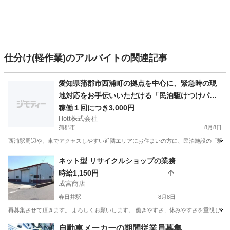
仕分け(軽作業)のアルバイトの関連記事
愛知県蒲郡市西浦町の拠点を中心に、緊急時の現
地対応をお手伝いいただける「民泊駆けつけパー
トナー」を募集します。 住宅宿泊事業法（民泊新
稼働１回につき3,000円
Hott株式会社
法）および蒲郡市の規定に伴い、苦情やトラブル
蒲郡市
8月8日
発生時に迅速に現地へ急行できる体制の構築を重
西浦駅周辺や、車でアクセスしやすい近隣エリアにお住まいの方に、民泊施設の「駆けつ
視しています。この行政の規定をクリアし、健全
な事業運営を継続するため、いざという時に車で
愛知
蒲郡市
軽作業
近隣
ネット型 リサイクルショップの業務
すぐに様子を見に行っていただける方を限定募集
時給1,150円
します。 【ここがポイント！近隣エリアの方への
成宮商店
待遇】 契約締結後に10,000円を支給（先着1名限
春日井駅
8月8日
定） 弊社規定に則り、契約締結後に駆けつけ体制
再募集させて頂きます。 よろしくお願いします。 働きやすさ、休みやすさを重視してます。 
維持の協力
愛知
春日井市
春日井駅
その他
時給
自動車メーカーの期間従業員募集