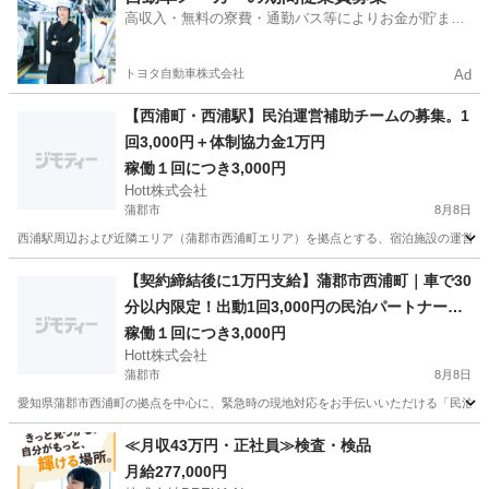
高収入・無料の寮費・通勤バス等によりお金が貯まり
やすい環境
トヨタ自動車株式会社
Ad
【西浦町・西浦駅】民泊運営補助チームの募集。1
回3,000円＋体制協力金1万円
稼働１回につき3,000円
Hott株式会社
蒲郡市
8月8日
西浦駅周辺および近隣エリア（蒲郡市西浦町エリア）を拠点とする、宿泊施設の運営サポ
愛知
蒲郡市
その他
宿泊施設
【契約締結後に1万円支給】蒲郡市西浦町｜車で30
分以内限定！出動1回3,000円の民泊パートナー募
集
稼働１回につき3,000円
Hott株式会社
蒲郡市
8月8日
愛知県蒲郡市西浦町の拠点を中心に、緊急時の現地対応をお手伝いいただける「民泊駆け
愛知
蒲郡市
軽作業
保健所
≪月収43万円・正社員≫検査・検品
月給277,000円