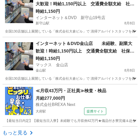
大歓迎！時給1,150円以上 交通費全額支給 社保
完備 髪型髪色自由 日払い、週払いOK！ 店舗
時給1,150円
インターネット＆DVD 新守山19号店
内清掃アルバイト 1日4時間以上 週1日からOK
新守山駅
8月8日
全国130店舗以上展開している「株式会社大倉ビル」で 清掃アルバイトスタッフを募集して
愛知
名古屋市
新守山駅
清掃
フリーダイヤル
インターネット＆DVD金山店 未経験、副業大
歓迎！時給1,150円以上 交通費全額支給 社保完
備 髪型髪色自由 日払い、OK！ 店舗内清掃ア
時給1,150円
マックス 金山店
ルバイト 1日4時間以上 週1日からOK
金山駅
8月8日
全国130店舗以上展開している「株式会社大倉ビル」で 清掃アルバイトスタッフを募集して
愛知
名古屋市
金山駅
清掃
フリーダイヤル
≪月収43万円・正社員≫検査・検品
月給277,000円
株式会社BREXA Next
大府駅
提携サイト
【最短当日内定】【最短当日入寮】未経験でも月収例42万円★備品付き寮完備＆赴任旅費
愛知
大府市
大府駅
その他
もっと見る