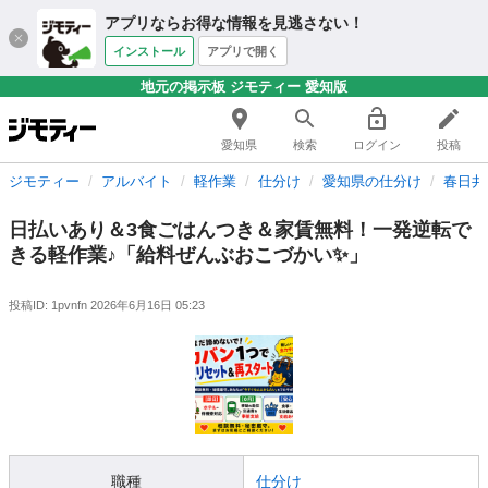
アプリならお得な情報を見逃さない！
インストール
アプリで開く
地元の掲示板 ジモティー 愛知版
愛知県
検索
ログイン
投稿
ジモティー
アルバイト
軽作業
仕分け
愛知県の仕分け
春日井
日払いあり＆3食ごはんつき＆家賃無料！一発逆転で
きる軽作業♪「給料ぜんぶおこづかい✨」
投稿ID: 1pvnfn
2026年6月16日 05:23
職種
仕分け