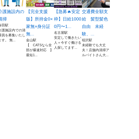
介護施設内の
【完全支援
【急募🔥安定
交通費全額支
清掃
版】所持金0×
枠】日給1000
給 髪型髪色
春田駅
家無×身分証
0円〜1...
自由 未経
介護施設内での清
名古屋駅
無...
験、...
掃員を募集いたし
安定して働きたい
ます。 無...
金山駅
稲沢駅
人＋今すぐ働ける
【 CATSなら全
未経験でも大丈
人探してます...
部が爆速対応 】
夫！店舗内清掃ア
最短1...
ルバイトさん大...