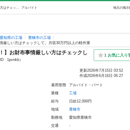
【入社日10万円ボーナスもらえる！】お財布事情厳しい方はチェックして。月収30万円以上の軽作業 (G.A 福岡支社) 豊橋の工場の無料求人広告・アルバイト・バイト募集情報｜ジモティー
アルバイト
地元の掲示
愛知県の工場
豊橋市の工場
情厳しい方はチェックして。月収30万円以上の軽作業
る！】お財布事情厳しい方はチェックし
1
お気に入り
 : 1pvnkb）
更新
2026年7月15日 03:52
作成
2026年6月16日 05:27
雇用形態
アルバイト・パート
業種
工場
給与
日給12,000円
地域
豊橋市
勤務地
愛知県豊橋市
交通
-