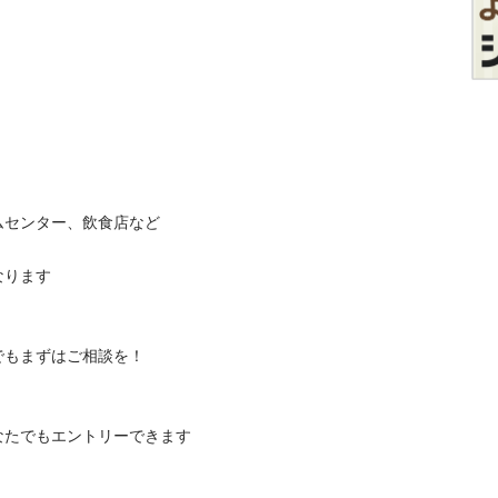
ンター、飲食店など

す

まずはご相談を！

なたでもエントリーできます