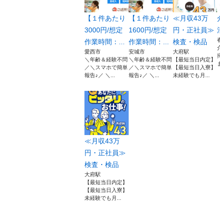
【１件あたり
【１件あたり
≪月収43万
3000円/想定
1600円/想定
円・正社員≫
作業時間：...
作業時間：...
検査・検品
愛西市
安城市
大府駅
＼年齢＆経験不問
＼年齢＆経験不問
【最短当日内定】
／＼スマホで簡単
／＼スマホで簡単
【最短当日入寮】
報告♪／ ＼...
報告♪／ ＼...
未経験でも月...
≪月収43万
円・正社員≫
検査・検品
大府駅
【最短当日内定】
【最短当日入寮】
未経験でも月...