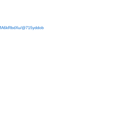
s/AMA6kRbdXu/@715yddob