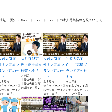
厳... 愛知 アルバイト・バイト・パートの求人募集情報を見ている人
＼超人気案
≪月収43万
＼超人気案
＼超人気案
件！／高級ブ
円・正社員≫
件！／高級ブ
件！／高級ブ
ランド店のセ
検査・検品
ランド店のセ
ランド店のセ
大府駅
キュ...
キュ...
キュ...
【最短当日内定】
名古屋市
名古屋市
名古屋市
【最短当日入寮】
☆有名ブランド店
☆有名ブランド店
☆有名ブランド店
未経験でも月...
のセキュリティス
のセキュリティス
のセキュリティス
タッフ☆ 昇...
タッフ☆ 昇...
タッフ☆ 昇...