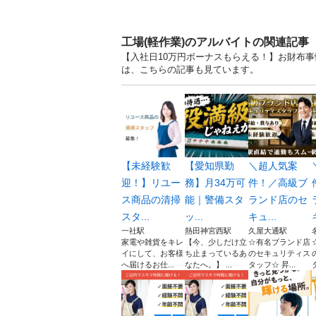
工場(軽作業)のアルバイトの関連記事
【入社日10万円ボーナスもらえる！】お財布事情
は、こちらの記事も見ています。
【未経験歓
【愛知県勤
＼超人気案
迎！】リユー
務】月34万可
件！／高級ブ
ス商品の清掃
能｜警備スタ
ランド店のセ
スタ...
ッ...
キュ...
一社駅
熱田神宮西駅
久屋大通駅
家電や雑貨をキレ
【今、少しだけ立
☆有名ブランド店
イにして、お客様
ち止まっているあ
のセキュリティス
へ届けるお仕...
なたへ。】 ...
タッフ☆ 昇...