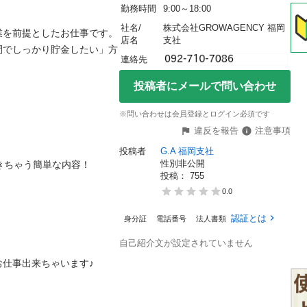
勤務時間
9:00～18:00
社名/
株式会社GROWAGENCY 福岡
を前提としたお仕事です。

店名
支社
間でしっかり貯金したい」方
連絡先
投稿者にメールで問い合わせ
※問い合わせは会員登録とログイン必須です
違反を報告
注意事項
投稿者
G.A 福岡支社
性別非公開
ゃう簡単な内容！

投稿： 
755
0.0
認証とは
身分証
電話番号
法人書類
自己紹介文が設定されていません
出来ちゃいます♪
