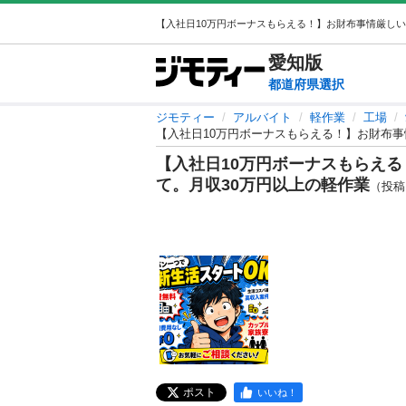
愛知
版
都道府県選択
ジモティー
アルバイト
軽作業
工場
【入社日10万円ボーナスもらえる！】お財布事
【入社日10万円ボーナスもらえ
て。月収30万円以上の軽作業
（投稿ID
ポスト
いいね！