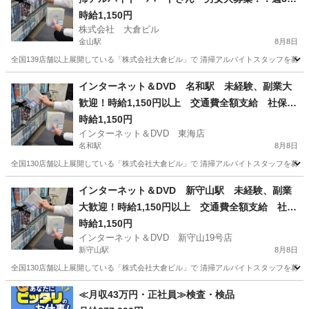
以上1日4時間以上出来る方 簡単な内容のお掃除
時給1,150円
株式会社 大倉ビル
なので初めてでも安心！
金山駅
8月8日
全国139店舗以上展開している「株式会社大倉ビル」で 清掃アルバイトスタッフを募集して
愛知
名古屋市
金山駅
清掃
インターネット＆DVD 名和駅 未経験、副業大
歓迎！時給1,150円以上 交通費全額支給 社保完
備 髪型髪色自由 日払い、週払いOK！ 店舗内
時給1,150円
インターネット＆DVD 東海店
清掃アルバイト 1日4時間以上 週1日からOK
名和駅
8月8日
全国130店舗以上展開している「株式会社大倉ビル」で 清掃アルバイトスタッフを募集して
愛知
東海市
名和駅
清掃
フリーダイヤル
インターネット＆DVD 新守山駅 未経験、副業
大歓迎！時給1,150円以上 交通費全額支給 社保
完備 髪型髪色自由 日払い、週払いOK！ 店舗
時給1,150円
インターネット＆DVD 新守山19号店
内清掃アルバイト 1日4時間以上 週1日からOK
新守山駅
8月8日
全国130店舗以上展開している「株式会社大倉ビル」で 清掃アルバイトスタッフを募集して
愛知
名古屋市
新守山駅
清掃
フリーダイヤル
≪月収43万円・正社員≫検査・検品