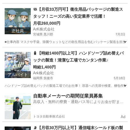
広島
呉市
工場
無料
🧼【月収33万円可】衛生用品パッケージの製造ス
タッフ！ニーズの高い安定業界で活躍！
月収260,000円
ArK株式会社
正社員
宮城県 黒川郡
7月2日
■仕事内容 マスクや手袋、除菌ウェットなどの衛生用品を包むパッケージ製造を担当しま
宮城
黒川郡
工場
パッケージ
🧴【時給1400円以上可】ハンドソープ詰め替えパ
ックの製造！清潔な工場でカンタン作業♪
時給1,400円
Ark株式会社
アルバイト
福岡県 筑後市
5月18日
ハンドソープ詰め替えパックの製造工場でのお仕事！ 容器への充填や検査、梱包作業にチ
福岡
筑後市
工場
時給
自動車メーカーの期間従業員募集
高収入・無料の寮費・通勤バス等によりお金が貯まり
やすい環境
トヨタ自動車株式会社
Ad
📡【月収30万円以上可】通信端末シールド板の製