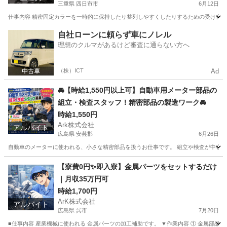
三重県 四日市市
6月12日
仕事内容 精密固定カラーを一時的に保持したり整列しやすくしたりするための受け台や補
三重
四日市市
工場
社会保険
自社ローンに頼らず車にノレル
理想のクルマがあるけど審査に通らない方へ
（株）ICT
Ad
🚘【時給1,550円以上可】自動車用メーター部品の
組立・検査スタッフ！精密部品の製造ワーク🚘
時給1,550円
Ark株式会社
アルバイト
広島県 安芸郡
6月26日
自動車のメーターに使われる、小さな精密部品を扱うお仕事です。 組立や検査が中心なので、
広島
安芸郡
工場
自動車
【寮費0円✨即入寮】金属パーツをセットするだけ
｜月収35万円可
時給1,700円
ArK株式会社
アルバイト
広島県 呉市
7月20日
■仕事内容 産業機械に使われる 金属パーツの加工補助です。 ▼作業内容 ① 金属部品を