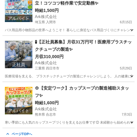
立！コツコツ軽作業で安定勤務✨
時給1,500円
Ark株式会社
アルバイト
埼玉県 入間市
6月15日
バス用品用小物部品の世界へようこそ！ 暮らしに身近なバス用品づくりにチャレンジしよう。
埼玉
入間市
工場
時給
🧪【正社員募集】月収31万円可！医療用プラスチッ
クチューブの製造✨
月収310,000円
Ark株式会社
正社員
三重県 四日市市
5月29日
医療現場を支える、 プラスチックチューブの製造にチャレンジしよう。 人の健康に関わ
三重
四日市市
工場
🍲【安定ワーク】カップスープの製造補助スタッ
フ✨
時給1,600円
Ark株式会社
アルバイト
熊本県 合志市
7月3日
寒い季節にも人気のカップスープづくりを支えるお仕事です😊 未経験から始められるシンプ
熊本
合志市
工場
スタッフ
ページTOPへ