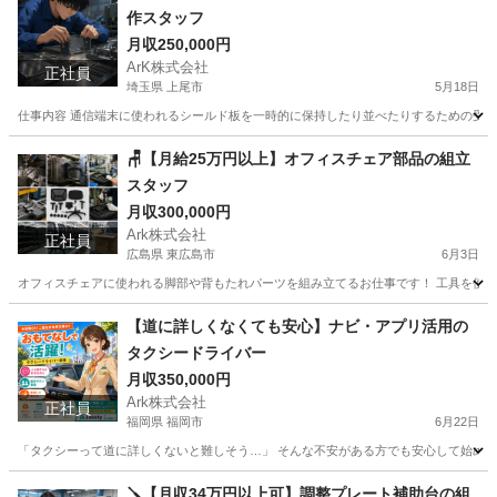
作スタッフ
月収250,000円
ArK株式会社
正社員
埼玉県 上尾市
5月18日
仕事内容 通信端末に使われるシールド板を一時的に保持したり並べたりするための受け台
埼玉
上尾市
工場
🪑【月給25万円以上】オフィスチェア部品の組立
スタッフ
月収300,000円
Ark株式会社
正社員
広島県 東広島市
6月3日
オフィスチェアに使われる脚部や背もたれパーツを組み立てるお仕事です！ 工具を使った
広島
東広島市
工場
社会保険
【道に詳しくなくても安心】ナビ・アプリ活用の
タクシードライバー
月収350,000円
Ark株式会社
正社員
福岡県 福岡市
6月22日
「タクシーって道に詳しくないと難しそう…」 そんな不安がある方でも安心して始められ
福岡
福岡市
ドライバー
未経験
🪛【月収34万円以上可】調整プレート補助台の組