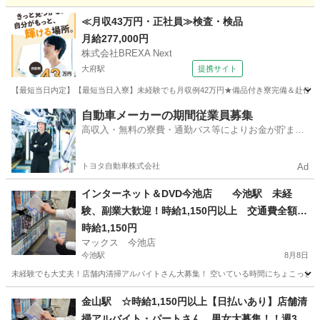
愛知
名古屋市
太閤通駅
清掃
スタッフ
≪月収43万円・正社員≫検査・検品
月給277,000円
株式会社BREXA Next
大府駅
提携サイト
【最短当日内定】【最短当日入寮】未経験でも月収例42万円★備品付き寮完備＆赴任旅費
愛知
大府市
大府駅
その他
自動車メーカーの期間従業員募集
高収入・無料の寮費・通勤バス等によりお金が貯まり
やすい環境
トヨタ自動車株式会社
Ad
インターネット＆DVD今池店 今池駅 未経
験、副業大歓迎！時給1,150円以上 交通費全額支
給 髪型髪色自由 日払い、週払いOK！ 店舗内
時給1,150円
マックス 今池店
清掃アルバイト 1日4時間以上 週1日からOK
今池駅
8月8日
未経験でも大丈夫！店舗内清掃アルバイトさん大募集！ 空いている時間にちょこっとお小
愛知
名古屋市
今池駅
清掃
フリーダイヤル
金山駅 ☆時給1,150円以上【日払いあり】店舗清
掃アルバイト・パートさん 男女大募集！！週3日