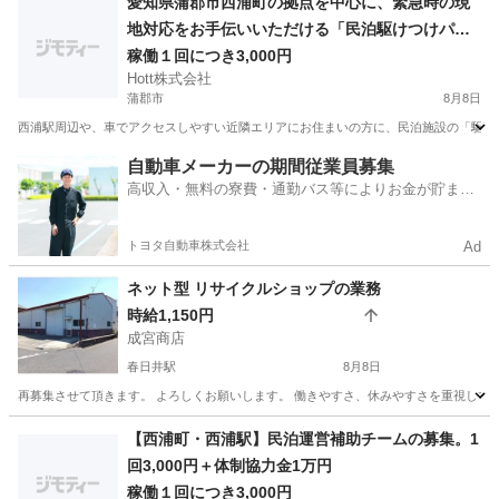
愛知県蒲郡市西浦町の拠点を中心に、緊急時の現
地対応をお手伝いいただける「民泊駆けつけパー
トナー」を募集します。 住宅宿泊事業法（民泊新
稼働１回につき3,000円
Hott株式会社
法）および蒲郡市の規定に伴い、苦情やトラブル
蒲郡市
8月8日
発生時に迅速に現地へ急行できる体制の構築を重
西浦駅周辺や、車でアクセスしやすい近隣エリアにお住まいの方に、民泊施設の「駆けつ
視しています。この行政の規定をクリアし、健全
な事業運営を継続するため、いざという時に車で
愛知
蒲郡市
軽作業
近隣
自動車メーカーの期間従業員募集
すぐに様子を見に行っていただける方を限定募集
高収入・無料の寮費・通勤バス等によりお金が貯まり
やすい環境
します。 【ここがポイント！近隣エリアの方への
待遇】 契約締結後に10,000円を支給（先着1名限
トヨタ自動車株式会社
Ad
定） 弊社規定に則り、契約締結後に駆けつけ体制
ネット型 リサイクルショップの業務
維持の協力
時給1,150円
成宮商店
春日井駅
8月8日
再募集させて頂きます。 よろしくお願いします。 働きやすさ、休みやすさを重視してます。 
愛知
春日井市
春日井駅
その他
時給
【西浦町・西浦駅】民泊運営補助チームの募集。1
回3,000円＋体制協力金1万円
稼働１回につき3,000円