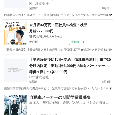
Hott株式会社
蒲郡市
8月8日
西浦駅周辺および近隣エリア（蒲郡市西浦町エリア）を拠点とする、宿泊施設の運営サポ
愛知
蒲郡市
その他
宿泊施設
≪月収43万円・正社員≫検査・検品
月給277,000円
株式会社BREXA Next
大府駅
提携サイト
【最短当日内定】【最短当日入寮】未経験でも月収例42万円★備品付き寮完備＆赴任旅費
愛知
大府市
大府駅
その他
【契約締結後に1万円支給】蒲郡市西浦町｜車で30
分以内限定！出動1回3,000円の民泊パートナー募
集
稼働１回につき3,000円
Hott株式会社
蒲郡市
8月8日
愛知県蒲郡市西浦町の拠点を中心に、緊急時の現地対応をお手伝いいただける「民泊駆け
愛知
蒲郡市
軽作業
保健所
自動車メーカーの期間従業員募集
高収入・無料の寮費・通勤バス等によりお金が貯まり
やすい環境