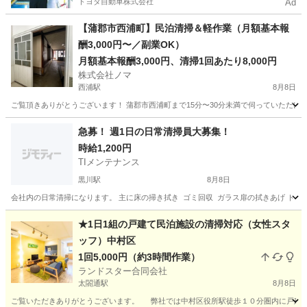
トヨタ自動車株式会社
Ad
【蒲郡市西浦町】民泊清掃＆軽作業（月額基本報
酬3,000円〜／副業OK）
月額基本報酬3,000円、清掃1回あたり8,000円
株式会社ノマ
西浦駅
8月8日
ご覧頂きありがとうございます！ 蒲郡市西浦町まで15分〜30分未満で伺っていただけ
愛知
蒲郡市
西浦駅
清掃
スタッフ
急募！ 週1日の日常清掃員大募集！
時給1,200円
TIメンテナンス
黒川駅
8月8日
会社内の日常清掃になります。 主に床の掃き拭き ゴミ回収 ガラス扉の拭きあげ トイレ
愛知
名古屋市
黒川駅
清掃
★1日1組の戸建て民泊施設の清掃対応（女性スタ
ッフ）中村区
1回5,000円（約3時間作業）
ランドスター合同会社
太閤通駅
8月8日
ご覧いただきありがとうございます。 弊社では中村区役所駅徒歩１０分圏内に戸建て