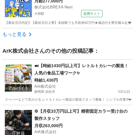
月給277,000円
株式会社BREXA Next
大府駅
提携サイト
【最短当日内定】【最短当日入寮】未経験でも月収例42万円★備品付き寮完備＆赴任旅費
愛知
大府市
大府駅
その他
もっと見る
ArK株式会社
さんのその他の投稿記事：
🍛【時給1430円以上可】レトルトカレーの製造！
人気の食品工場ワーク✨
時給1,430円
Ark株式会社
アルバイト
静岡県 浜松市
5月11日
スーパーなどで見かける レトルトカレー製品の製造スタッフ募集！ シンプル作業中心な
静岡
浜松市
工場
時給
⚙️【月収33万円以上可】精密固定カラー受け台の
製作スタッフ
月収263,000円
ArK株式会社
正社員