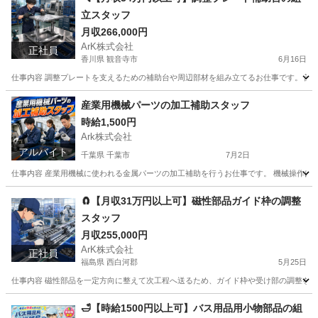
立スタッフ
月収266,000円
ArK株式会社
正社員
香川県 観音寺市
6月16日
仕事内容 調整プレートを支えるための補助台や周辺部材を組み立てるお仕事です。 設備
香川
観音寺市
工場
社会保険
産業用機械パーツの加工補助スタッフ
時給1,500円
Ark株式会社
アルバイト
千葉県 千葉市
7月2日
仕事内容 産業用機械に使われる金属パーツの加工補助を行うお仕事です。 機械操作はボ
千葉
千葉市
工場
スタッフ
🧲【月収31万円以上可】磁性部品ガイド枠の調整
スタッフ
月収255,000円
ArK株式会社
正社員
福島県 西白河郡
5月25日
仕事内容 磁性部品を一定方向に整えて次工程へ送るため、ガイド枠や受け部の調整を行う
福島
西白河郡
工場
社会保険
🛁【時給1500円以上可】バス用品用小物部品の組