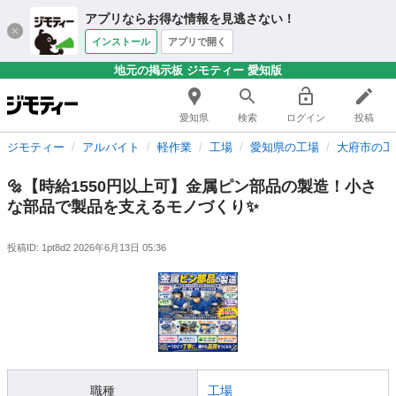
アプリならお得な情報を見逃さない！
インストール
アプリで開く
地元の掲示板 ジモティー 愛知版
愛知県
検索
ログイン
投稿
ジモティー
アルバイト
軽作業
工場
愛知県の工場
大府市の工
🔩【時給1550円以上可】金属ピン部品の製造！小さ
な部品で製品を支えるモノづくり✨
投稿ID: 1pt8d2
2026年6月13日 05:36
職種
工場