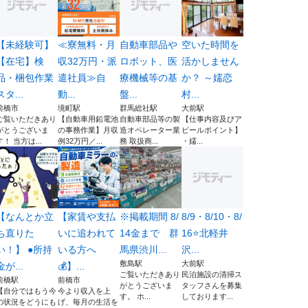
【未経験可】
≪寮無料・月
自動車部品や
空いた時間を
【在宅】検
収32万円・派
ロボット、医
活かしません
品・梱包作業
遣社員≫自
療機械等の基
か？ ～嬬恋
スタ...
動...
盤...
村...
前橋市
境町駅
群馬総社駅
大前駅
ご覧いただきあり
【自動車用鉛電池
自動車部品等の製
【仕事内容及びア
がとうございま
の事務作業】月収
造オペレーター業
ピールポイント】
す！ 当方は...
例32万円／...
務 取扱商...
・嬬...
【なんとか立
【家賃や支払
※掲載期間 8/
8/9・8/10・8/
ち直りた
いに追われて
14金まで 群
16⭐️北軽井
い！】 ●所持
いる方へ
馬県渋川...
沢...
敷島駅
大前駅
金が...
💰】...
ご覧いただきあり
民泊施設の清掃ス
前橋駅
前橋市
がとうございま
タッフさんを募集
【自分ではもう今
今より収入を上
す。 ホ...
しております...
の状況をどうにも
げ、毎月の生活を