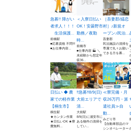
急募!! 障がい
＜入寮日払い
［吾妻郡/嬬恋
者求人！！！
OK！安曇野市
村］♪新規オ
生活保護...
勤務／夜勤
ープン♪民泊...
前橋駅
吾妻郡
時...
■応募資格 不問!!!
民泊施設の清掃を
前橋市
■お仕事内容...
専属で丸々お願い
■仕事内容 🏭 ＼
できる方を募...
未経験から想定年
収36...
日払い ◆ 農
‼️急募‼️8/9(日)
≪寮完備・月
家での軽作業
大前エリアで
収26万円・派
【桐生市】
清...
遣社員≫自
桐生駅
大前駅
動...
★カンタン作業
8/9(日)に浦安市に
みどり市
★日払いOK ★寮
ある物件の清掃を
【自動車部品のマ
費無料...
してい...
シンオペレーター