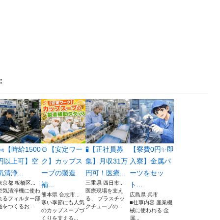
：
🌬️【時給1500
🍲【安定ワー
🧪【正社員募
【寮費0円✨即
円以上可】空
ク】カップス
集】月収31万
入寮】金属パ
気清浄...
ープの製造
円可！医療...
ーツをセッ
東京都 板橋区...
三重県 四日市...
補...
ト...
空気清浄機に使わ
医療現場を支え
熊本県 合志市...
広島県 呉市
れるフィルター部
る、 プラスチッ
寒い季節にも人気
■仕事内容 産業機
品をつくるお...
クチューブの...
のカップスープづ
械に使われる 金
くりを支える...
属...