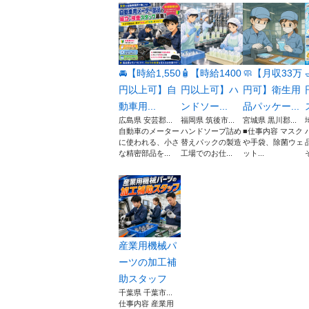
🚘【時給1,550
🧴【時給1400
🧼【月収33万
円以上可】自
円以上可】ハ
円可】衛生用
動車用...
ンドソー...
品パッケー...
広島県 安芸郡...
福岡県 筑後市...
宮城県 黒川郡...
自動車のメーター
ハンドソープ詰め
■仕事内容 マスク
に使われる、小さ
替えパックの製造
や手袋、除菌ウェ
な精密部品を...
工場でのお仕...
ット...
産業用機械パ
ーツの加工補
助スタッフ
千葉県 千葉市...
仕事内容 産業用