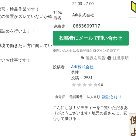
22:00～7:00
・検品作業です！

社名/
Ark株式会社
穴の位置がズレていないか確
店名
連絡先
めを行います！

投稿者にメールで問い合わせ
環境で働きたい方に向いてい
※問い合わせは会員登録とログイン必須です
違反を報告
注意事項
お仕事です！

投稿者
ArK株式会社
男性
投稿： 
3581
0.0
認証とは
身分証
電話番号
法人書類
こんにちは！ジモティーをご覧いただきあ
りがとうございます♪ 地元の皆さんに、安
心して働ける...