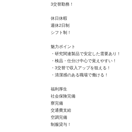
3交替勤務！

休日休暇

週休2日制

シフト制！

魅力ポイント

・研究関連製品で安定した需要あり！

・検品・仕分け中心で覚えやすい！

・3交替で収入アップを狙える！

・清潔感のある職場で働ける！

福利厚生

社会保険完備

寮完備

交通費支給

空調完備

制服貸与！