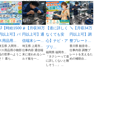
🛁【時給1500
📡【月収30万
【道に詳しく
🪛【月収34万
円以上可】バ
円以上可】通
なくても安
円以上可】調
ス用品用...
信端末シー...
心】ナビ・ア
整プレート...
埼玉県 入間市...
埼玉県 上尾市...
香川県 観音寺...
プリ...
バス用品用小物部
仕事内容 通信端
仕事内容 調整プ
福岡県 福岡市...
品の世界へようこ
末に使われるシー
レートを支えるた
「タクシーって道
そ！ 暮ら...
ルド板を一...
めの補助台...
に詳しくないと難
しそう…」 ...