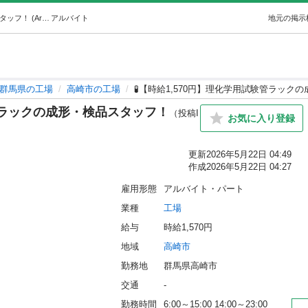
🧪【時給1,570円】理化学用試験管ラックの成形・検品スタッフ！ (ArK株式会社) 高崎の工場の無料求人広告・アルバイト・バイト募集情報｜ジモティー
アルバイト
地元の掲示
群馬県の工場
高崎市の工場
🧪【時給1,570円】理化学用試験管ラック
験管ラックの成形・検品スタッフ！
（投稿I
お気に入り登録
更新
2026年5月22日 04:49
作成
2026年5月22日 04:27
雇用形態
アルバイト・パート
業種
工場
給与
時給1,570円
地域
高崎市
勤務地
群馬県高崎市
交通
-
勤務時間
6:00～15:00 14:00～23:00 