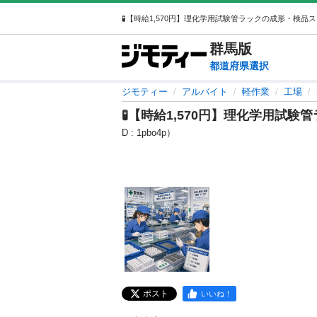
群馬
版
都道府県選択
ジモティー
アルバイト
軽作業
工場
🧪【時給1,570円】理化学用試
D : 1pbo4p）
ポスト
いいね！