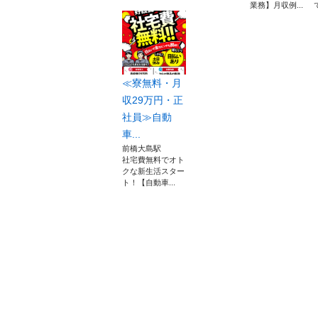
業務】月収例...
≪寮無料・月
収29万円・正
社員≫自動
車...
前橋大島駅
社宅費無料でオト
クな新生活スター
ト！【自動車...