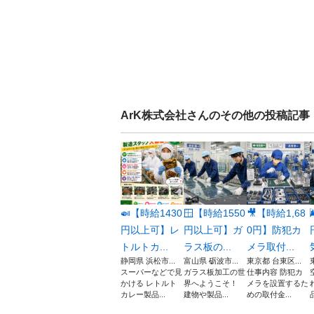
ArK株式会社
さんのその他の投稿記事
🍛【時給1430
🪟【時給1550
🎥【時給1,68
円以上可】レ
円以上可】ガ
0円】防犯カ
トルトカ...
ラス板の...
メラ取付...
静岡県 浜松市...
富山県 砺波市...
東京都 台東区...
スーパーなどで見
ガラス板加工の世
仕事内容 防犯カ
かける レトルト
界へようこそ！
メラを設置するた
カレー製品...
建物や製品...
めの取付金...