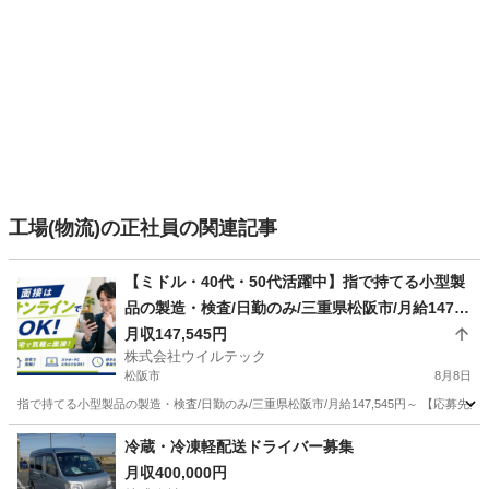
工場(物流)の正社員の関連記事
【ミドル・40代・50代活躍中】指で持てる小型製
品の製造・検査/日勤のみ/三重県松阪市/月給147,5
45円～ 三重県松阪市軽作業
月収147,545円
株式会社ウイルテック
松阪市
8月8日
指で持てる小型製品の製造・検査/日勤のみ/三重県松阪市/月給147,545円～ 【応募
三重
松阪市
工場
冷蔵・冷凍軽配送ドライバー募集
月収400,000円