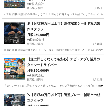
Ark株式会社
アルバイト
埼玉県 入間市
6月15日
バス用品用小物部品の世界へようこそ！ 暮らしに身近なバス用品づくりにチャレンジしよう。
埼玉
入間市
工場
時給
📡【月収30万円以上可】通信端末シールド板の製
作スタッフ
月収250,000円
ArK株式会社
正社員
埼玉県 上尾市
5月18日
仕事内容 通信端末に使われるシールド板を一時的に保持したり並べたりするための受け台
埼玉
上尾市
工場
【道に詳しくなくても安心】ナビ・アプリ活用の
タクシードライバー
月収350,000円
Ark株式会社
正社員
福岡県 福岡市
6月22日
「タクシーって道に詳しくないと難しそう…」 そんな不安がある方でも安心して始められ
福岡
福岡市
ドライバー
未経験
🪛【月収34万円以上可】調整プレート補助台の組
立スタッフ