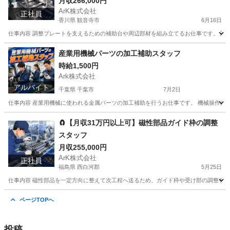
月収266,000円
ArK株式会社
正社員
香川県 観音寺市
6月16日
仕事内容 調整プレートを支えるための補助台や周辺部材を組み立てるお仕事です。 設備
香川
観音寺市
工場
社会保険
産業用機械パーツの加工補助スタッフ
時給1,500円
Ark株式会社
アルバイト
千葉県 千葉市
7月2日
仕事内容 産業用機械に使われる金属パーツの加工補助を行うお仕事です。 機械操作はボ
千葉
千葉市
工場
スタッフ
🧲【月収31万円以上可】磁性部品ガイド枠の調整
スタッフ
月収255,000円
ArK株式会社
正社員
福島県 西白河郡
5月25日
仕事内容 磁性部品を一定方向に整えて次工程へ送るため、ガイド枠や受け部の調整を行う
福島
西白河郡
工場
社会保険
ページTOPへ
投稿