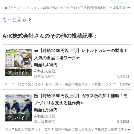
■【オープニングスタッフ募集/伊勢エリアの日勤で正社員/寮費無料/】 半導体工場で利用す
三重
伊勢市
工場
もっと見る
ArK株式会社
さんのその他の投稿記事：
🍛【時給1430円以上可】レトルトカレーの製造！
人気の食品工場ワーク✨
時給1,430円
Ark株式会社
アルバイト
静岡県 浜松市
5月11日
スーパーなどで見かける レトルトカレー製品の製造スタッフ募集！ シンプル作業中心な
静岡
浜松市
工場
時給
🪟【時給1550円以上可】ガラス板の加工補助！モ
ノづくりを支える軽作業✨
時給1,550円
Ark株式会社
アルバイト
富山県 砺波市
5月20日
ガラス板加工の世界へようこそ！ 建物や製品に使われるガラス板の加工補助にチャレンジ