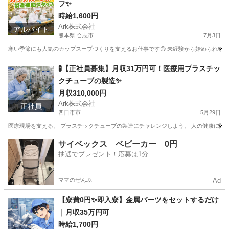
フ✨
時給1,600円
Ark株式会社
アルバイト
熊本県 合志市
7月3日
寒い季節にも人気のカップスープづくりを支えるお仕事です😊 未経験から始められるシンプ
熊本
合志市
工場
スタッフ
🧪【正社員募集】月収31万円可！医療用プラスチッ
クチューブの製造✨
月収310,000円
Ark株式会社
正社員
四日市市
5月29日
医療現場を支える、 プラスチックチューブの製造にチャレンジしよう。 人の健康に関わ
三重
四日市市
工場
サイベックス ベビーカー 0円
抽選でプレゼント！応募は1分
ママのぜんぶ
Ad
【寮費0円✨即入寮】金属パーツをセットするだけ
｜月収35万円可
時給1,700円