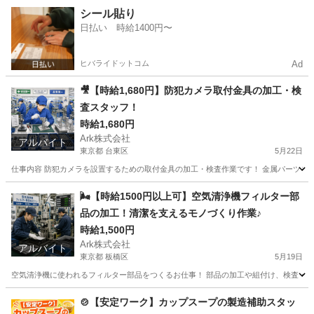
富山
砺波市
工場
シール貼り
日払い 時給1400円〜
ヒバライドットコム
Ad
🎥【時給1,680円】防犯カメラ取付金具の加工・検
査スタッフ！
時給1,680円
Ark株式会社
アルバイト
東京都 台東区
5月22日
仕事内容 防犯カメラを設置するための取付金具の加工・検査作業です！ 金属パーツを機
東京
台東区
工場
時給
🌬️【時給1500円以上可】空気清浄機フィルター部
品の加工！清潔を支えるモノづくり作業♪
時給1,500円
Ark株式会社
アルバイト
東京都 板橋区
5月19日
空気清浄機に使われるフィルター部品をつくるお仕事！ 部品の加工や組付け、検査・梱包
東京
板橋区
工場
時給
🍲【安定ワーク】カップスープの製造補助スタッ