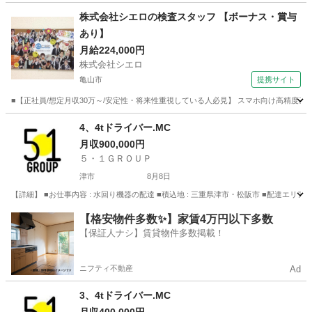
三重
津市
配送
フリーター
株式会社シエロの検査スタッフ 【ボーナス・賞与
あり】
月給224,000円
株式会社シエロ
亀山市
提携サイト
■【正社員/想定月収30万～/安定性・将来性重視している人必見】 スマホ向け高精度基盤
三重
亀山市
倉庫管理
4、4tドライバー.MC
月収900,000円
５・１ＧＲＯＵＰ
津市
8月8日
【詳細】 ■お仕事内容 : 水回り機器の配達 ■積込地 : 三重県津市・松阪市 ■配達エリア : 
三重
津市
配送
フリーター
【格安物件多数✨】家賃4万円以下多数
【保証人ナシ】賃貸物件多数掲載！
ニフティ不動産
Ad
3、4tドライバー.MC