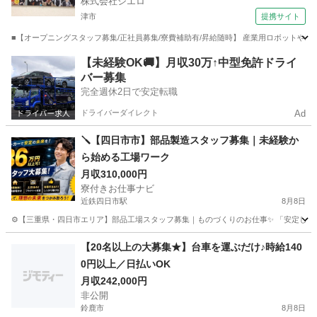
株式会社シエロ
津市
提携サイト
■【オープニングスタッフ募集/正社員募集/寮費補助有/昇給随時】 産業用ロボットや精密機
三重
津市
工場
【未経験OK🚚】月収30万↑中型免許ドライ
バー募集
完全週休2日で安定転職
ドライバーダイレクト
Ad
🪛【四日市市】部品製造スタッフ募集｜未経験か
ら始める工場ワーク
月収310,000円
寮付きお仕事ナビ
近鉄四日市駅
8月8日
⚙️【三重県・四日市エリア】部品工場スタッフ募集｜ものづくりのお仕事✨ 「安定して働
三重
四日市市
近鉄四日市駅
工場
未経験
【20名以上の大募集★】台車を運ぶだけ♪時給140
0円以上／日払いOK
月収242,000円
非公開
鈴鹿市
8月8日