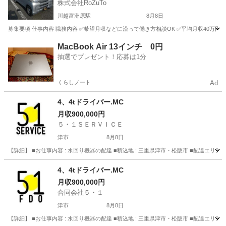
株式会社RoZuTo
川越富洲原駅
8月8日
募集要項 仕事内容 職務内容 ✅希望月収などに沿って働き方相談OK ✅平均月収40万円
三重
三重郡
川越富洲原駅
ドライバー
業務
MacBook Air 13インチ 0円
抽選でプレゼント！応募は1分
くらしノート
Ad
4、4tドライバー.MC
月収900,000円
５・１ＳＥＲＶＩＣＥ
津市
8月8日
【詳細】 ■お仕事内容 : 水回り機器の配達 ■積込地 : 三重県津市・松阪市 ■配達エリア : 
三重
津市
配送
フリーター
4、4tドライバー.MC
月収900,000円
合同会社５・１
津市
8月8日
【詳細】 ■お仕事内容 : 水回り機器の配達 ■積込地 : 三重県津市・松阪市 ■配達エリア : 