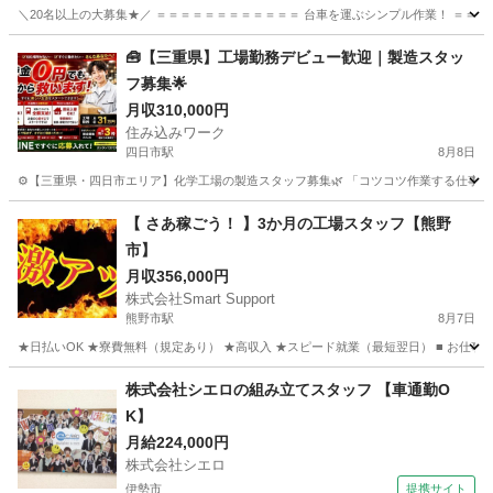
＼20名以上の大募集★／ ＝＝＝＝＝＝＝＝＝＝＝＝ 台車を運ぶシンプル作業！ ＝＝＝＝＝＝
三重
鈴鹿市
工場
重量
🧰【三重県】工場勤務デビュー歓迎｜製造スタッ
フ募集🌟
月収310,000円
住み込みワーク
四日市駅
8月8日
⚙️【三重県・四日市エリア】化学工場の製造スタッフ募集🌿 「コツコツ作業する仕事を
三重
四日市市
四日市駅
工場
【 さあ稼ごう！ 】3か月の工場スタッフ【熊野
市】
月収356,000円
株式会社Smart Support
熊野市駅
8月7日
★日払いOK ★寮費無料（規定あり） ★高収入 ★スピード就業（最短翌日） ■ お仕事
三重
熊野市
熊野市駅
工場
未経験
株式会社シエロの組み立てスタッフ 【車通勤O
K】
月給224,000円
株式会社シエロ
伊勢市
提携サイト