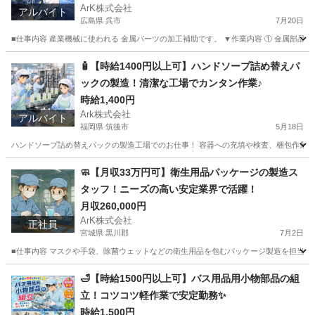
ArK株式会社
アルバイト
広島県 呉市
7月20日
■仕事内容 産業機械に使われる 金属パーツの加工補助です。 ▼作業内容 ① 金属部品を
広島
呉市
工場
無料
🧴【時給1400円以上可】ハンドソープ詰め替えパ
ックの製造！清潔な工場でカンタン作業♪
時給1,400円
Ark株式会社
アルバイト
福岡県 筑後市
5月18日
ハンドソープ詰め替えパックの製造工場でのお仕事！ 容器への充填や検査、梱包作業にチ
福岡
筑後市
工場
時給
🧼【月収33万円可】衛生用品パッケージの製造ス
タッフ！ニーズの高い安定業界で活躍！
月収260,000円
ArK株式会社
正社員
宮城県 黒川郡
7月2日
■仕事内容 マスクや手袋、除菌ウェットなどの衛生用品を包むパッケージ製造を担当しま
宮城
黒川郡
工場
パッケージ
🛁【時給1500円以上可】バス用品用小物部品の組
立！コツコツ軽作業で安定勤務✨
時給1,500円