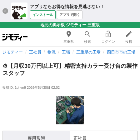
アプリならお得な情報を見逃さない！
インストール
アプリで開く
地元の掲示板 ジモティー 三重版
三重県
検索
ログイン
投稿
ジモティー
正社員
物流
工場
三重県の工場
四日市市の工場
⚙️【月収30万円以上可】精密支持カラー受け台の製作
スタッフ
投稿ID: 1phvn9
2026年5月30日 02:02
雇用形態
正社員