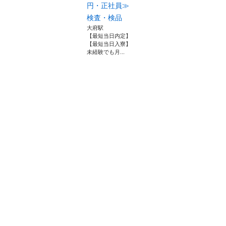
円・正社員≫
検査・検品
大府駅
【最短当日内定】
【最短当日入寮】
未経験でも月...