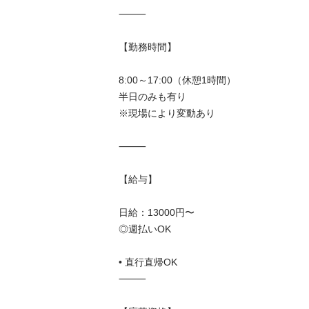
⸻

【勤務時間】

8:00～17:00（休憩1時間）

半日のみも有り

※現場により変動あり

⸻

【給与】

日給：13000円〜

◎週払いOK

• 直行直帰OK

⸻
