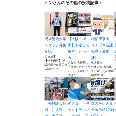
ケン
さんのその他の投稿記事：
現場警備作業
【大阪・梅
相部屋寮有
スタッフ募集
田】安定して
り！【木造建
👮👮‍♂️...
稼ぎたい人へ
築職人募集
名古屋市
🔥...
🪵】...
【仕事内容】 建
大阪府 大阪駅...
名古屋市
設現場や道路工事
「仕事切れたくな
仕事内容 木造建
現場などで...
い」 「安定して
て方鳶、その他建
働きたい」 ...
築作業 月...
【未経験大歓
名古屋 トラ
稼ぎたい人集
迎！】木造
ックドライバ
合🔥日給1200