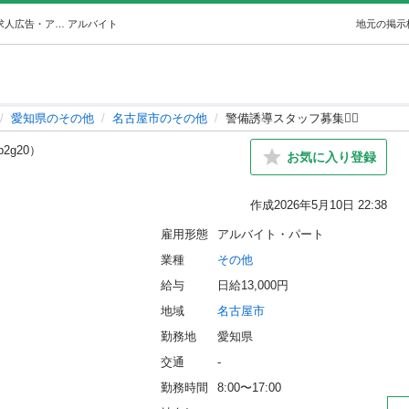
警備誘導スタッフ募集👮‍♂️ (ケン) 名古屋のその他の無料求人広告・アルバイト・バイト募集情報｜ジモティー
アルバイト
地元の掲示
愛知県のその他
名古屋市のその他
警備誘導スタッフ募集👮‍♂️
p2g20）
お気に入り登録
作成
2026年5月10日 22:38
雇用形態
アルバイト・パート
業種
その他
給与
日給13,000円
地域
名古屋市
勤務地
愛知県
交通
-
勤務時間
8:00〜17:00