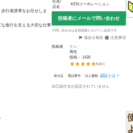
社名/
KENコーポレーション
店名
・歩行者誘導をお任せしま
投稿者にメールで問い合わせ
ズな進行を支える大切な仕事
※問い合わせは会員登録とログイン必須です
違反を報告
注意事項
投稿者
ケン
男性
投稿： 
1426
5.0
(
1
)
認証とは
身分証
電話番号
法人書類
自己紹介文が設定されていません

