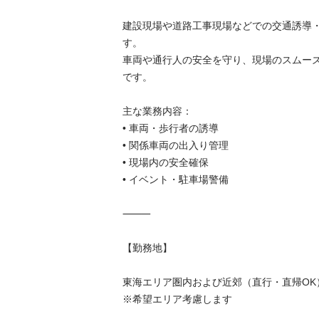
建設現場や道路工事現場などでの交通誘導
す。

車両や通行人の安全を守り、現場のスムー
です。

主な業務内容：

• 車両・歩行者の誘導

• 関係車両の出入り管理

• 現場内の安全確保

• イベント・駐車場警備

⸻

【勤務地】

東海エリア圏内および近郊（直行・直帰OK）
※希望エリア考慮します
