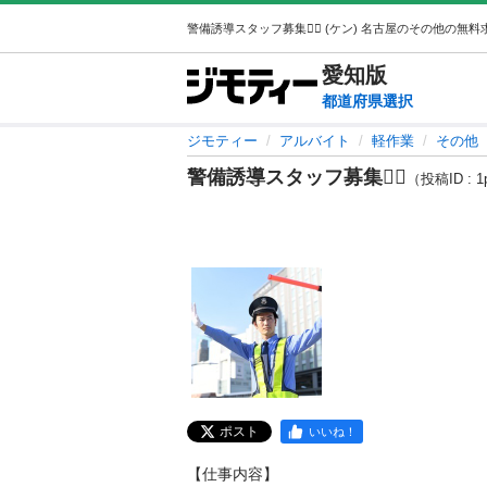
愛知
版
都道府県選択
ジモティー
アルバイト
軽作業
その他
警備誘導スタッフ募集👮‍♂️
（投稿ID : 1
ポスト
いいね！
【仕事内容】
