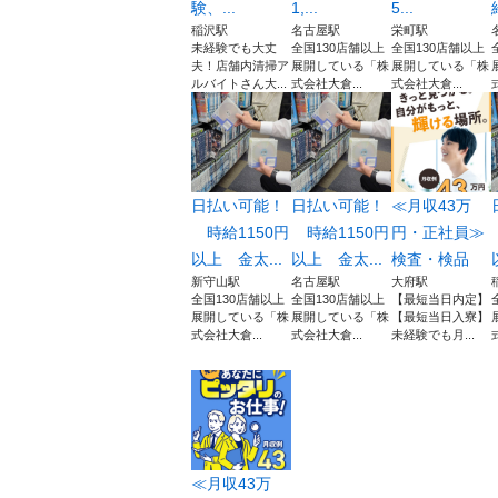
験、...
1,...
5...
稲沢駅
名古屋駅
栄町駅
未経験でも大丈
全国130店舗以上
全国130店舗以上
夫！店舗内清掃ア
展開している「株
展開している「株
ルバイトさん大...
式会社大倉...
式会社大倉...
日払い可能！
日払い可能！
≪月収43万
時給1150円
時給1150円
円・正社員≫
以上 金太...
以上 金太...
検査・検品
新守山駅
名古屋駅
大府駅
全国130店舗以上
全国130店舗以上
【最短当日内定】
展開している「株
展開している「株
【最短当日入寮】
式会社大倉...
式会社大倉...
未経験でも月...
≪月収43万