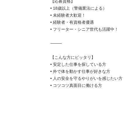
【応募資格】

• 18歳以上（警備業法による）

• 未経験者大歓迎！

• 経験者・有資格者優遇

• フリーター・シニア世代も活躍中！

⸻

【こんな方にピッタリ】

• 安定した仕事を探している方

• 外で体を動かす仕事が好きな方

• 人の安全を守るやりがいを感じたい方

• コツコツ真面目に働ける方