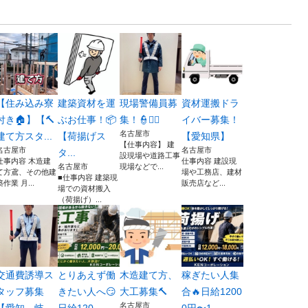
【住み込み寮
建築資材を運
現場警備員募
資材運搬ドラ
付き🏠】【🔨
ぶお仕事！📦
集！👮👮‍♂️
イバー募集！
名古屋市
建て方スタ...
【荷揚げス
【愛知県】
【仕事内容】 建
名古屋市
名古屋市
タ...
設現場や道路工事
仕事内容 木造建
仕事内容 建設現
名古屋市
現場などで...
て方鳶、その他建
場や工務店、建材
■仕事内容 建築現
築作業 月...
販売店など...
場での資材搬入
（荷揚げ）...
交通費誘導ス
とりあえず働
木造建て方、
稼ぎたい人集
タッフ募集
きたい人へ😏
大工募集🔨
合🔥日給1200
名古屋市