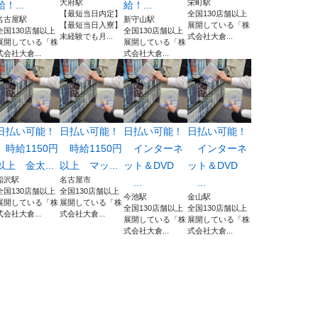
大府駅
栄町駅
給！...
給！...
【最短当日内定】
全国130店舗以上
名古屋駅
新守山駅
【最短当日入寮】
展開している「株
全国130店舗以上
全国130店舗以上
未経験でも月...
式会社大倉...
展開している「株
展開している「株
式会社大倉...
式会社大倉...
日払い可能！
日払い可能！
日払い可能！
日払い可能！
時給1150円
時給1150円
インターネ
インターネ
以上 金太...
以上 マッ...
ット＆DVD
ット＆DVD
稲沢駅
名古屋市
...
...
全国130店舗以上
全国130店舗以上
今池駅
金山駅
展開している「株
展開している「株
全国130店舗以上
全国130店舗以上
式会社大倉...
式会社大倉...
展開している「株
展開している「株
式会社大倉...
式会社大倉...