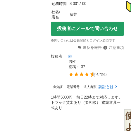
勤務時間
8.0017.00
社名/
藤井
店名
投稿者にメールで問い合わせ
※問い合わせは会員登録とログイン必須です
違反を報告
注意事項
投稿者
陸
男性
投稿： 
37
4.7
(
51
)
認証とは
身分証
電話番号
法人書類
1時間5000円 前日22時まで対応します。
トラック貸出あり（要相談） 建築道具一
式あり...