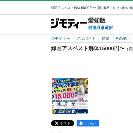
愛知
版
都道府県選択
ジモティー
アルバイト
建築
その他
緑区アスベスト解体15000円〜
（投稿
ポスト
いいね！