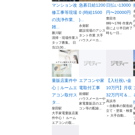
マンション改
急募日給1200
日払い13000
修工事等現場
0 (時給1500
円〜20000円
豊田市
の洗浄作業、
)...
8時〜17時 作業内
永覚駅
雑...
容により半日終了
建設現場のアシス
勝川駅
時も一日...
タント作業 大手
清掃・現場作業ス
ハウスメーカ...
タッフ募集。 日
当13,00...
量販店案件中
エアコンや家
【入社祝い金
心｜ルームエ
電取付工事
10万円】月収
前畑駅
アコン取付ス
32万円可＆...
ハウスメーカーや
高浜市
タ...
家電量販店のエア
＜自動車の製造組
柴田駅
コン等の配線...
立て・塗装・検査
大手家電量販店案
＞ 大手自動...
件中心！ ルーム
エアコンの取...
ま