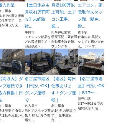
搬入作業
【土日休み＆
月収100万以
エアコン、家
名古屋市
月収41万円可
上可能、エア
電取付スタッ
現場での搬入搬出
☆】未経験
コン工事、
フ髭、髪色、
の仕事です、 自
分が回った現...
歓...
業...
髪...
半田市
田県神社前駅
森下駅
＜エンジン部品な
学歴不問、要普通
仕事内容 黒髪で
どの製造組立て・
自動車免許必須、
なくても構いませ
部品供給＞ ...
ブランクを...
ん。 パーマ...
【高収入】ダ
名古屋市港区
【港区】毎日
【名古屋市港
ンプ運転でき
【日払いOK】
仕事ありま
区】日払いOK
る方募集｜日
ダンプ運転
す！ダンプ運
｜8/17〜...
新守山駅
払...
で...
転｜...
8/17〜9/19までの
名古屋市
名古屋市
名古屋市
期間限定！ 名...
解体現場で 4tダン
港区でスタッフ募
約1か月の現場で
プ運転をお願いし
集！ 約1か月の現
す！ 仕事量安
...
場で...
定！ ...