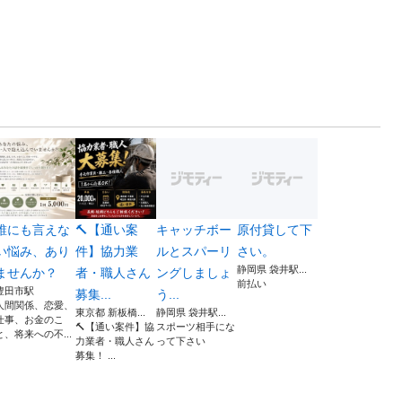
誰にも言えな
🔨【通い案
キャッチボー
原付貸して下
い悩み、あり
件】協力業
ルとスパーリ
さい。
静岡県 袋井駅...
ませんか？
者・職人さん
ングしましょ
前払い
豊田市駅
募集...
う...
人間関係、恋愛、
東京都 新板橋...
静岡県 袋井駅...
仕事、お金のこ
🔨【通い案件】協
スポーツ相手にな
と、将来への不...
力業者・職人さん
って下さい
募集！ ...