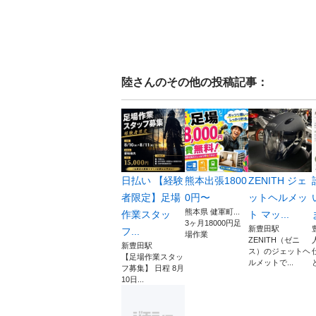
陸
さんのその他の投稿記事：
日払い 【経験
熊本出張1800
ZENITH ジェ
者限定】足場
0円〜
ットヘルメッ
熊本県 健軍町...
作業スタッ
ト マッ...
3ヶ月18000円足
新豊田駅
フ...
場作業
ZENITH（ゼニ
新豊田駅
ス）のジェットヘ
【足場作業スタッ
ルメットで...
フ募集】 日程 8月
10日...