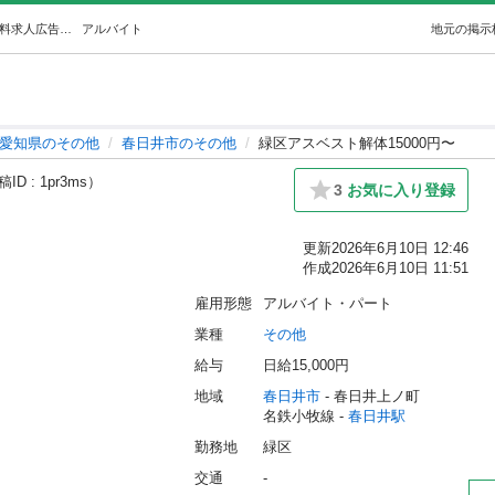
緑区アスベスト解体15000円〜 (陸) 春日井のその他の無料求人広告・アルバイト・バイト募集情報｜ジモティー
アルバイト
地元の掲示
愛知県のその他
春日井市のその他
緑区アスベスト解体15000円〜
ID : 1pr3ms）
3
お気に入り登録
更新
2026年6月10日 12:46
作成
2026年6月10日 11:51
雇用形態
アルバイト・パート
業種
その他
給与
日給15,000円
地域
春日井市
 - 春日井上ノ町
名鉄小牧線 - 
春日井駅
勤務地
緑区
交通
-