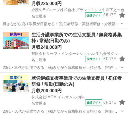
月収225,000円
介護のEグループ株式会社 グランエミシス中川下之一色
6月17日
提携サイト
名古屋市
働きながら資格取得が目指せる！(初任者研修・実務者研修・介護福祉
士)/定年65歳以上 【施設名】 介護のEグループ株式会社 グランエミシ
愛知
名古屋市
介護士
生活介護事業所での生活支援員 / 無資格募集
ス中川下之一色 【勤務地】 愛知県 名古屋市中川区 【アクセス】 伏屋
枠 / 常勤(日勤のみ)
駅/戸田(愛...
月収248,000円
有限会社リーフ・インターナショナル 生活介護グッピー
6月17日
提携サイト
名古屋市
20代・30代が活躍できる！/働きながら資格取得が目指せる！(初任者
研修・実務者研修・介護福祉士) 【施設名】 有限会社リーフ・インタ
愛知
名古屋市
介護士
就労継続支援事業所での生活支援員 / 初任者
ーナショナル 生活介護グッピー 【勤務地】 愛知県 名古屋市緑区 【ア
研修 / 常勤(日勤のみ)
クセス】 野並...
月収200,000円
株式会社IMOM イムオム丸の内
6月17日
提携サイト
名古屋市
20代・30代が活躍できる！/働きながら資格取得が目指せる！(初任者
研修・実務者研修・介護福祉士)/定年65歳以上 【施設名】 株式会社
愛知
名古屋市
介護士
IMOM イムオム丸の内 【勤務地】 愛知県 名古屋市中区 【アクセス】