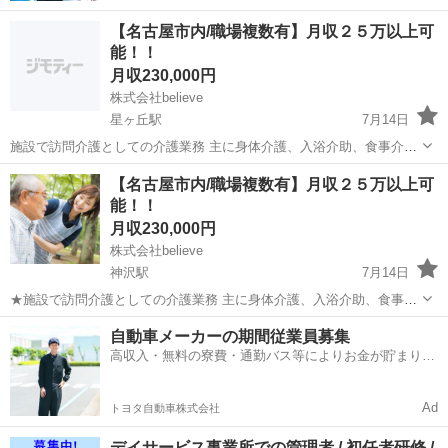
【名古屋市内/職場複数有】月収２５万以上可
能！！
月収230,000円
株式会社believe
星ヶ丘駅
7月14日
施設で訪問介護としての介護業務 主に身体介護、入浴介助、食事介
助、排泄介助、更衣介助、移乗介助など ヘルパー業務及び健康管理を
愛知
名古屋市
星ヶ丘駅
介護士
業務
【名古屋市内/職場複数有】月収２５万以上可
お願いします 変更範囲：会社の定める業務 【求める人材】 無...
能！！
月収230,000円
株式会社believe
神沢駅
7月14日
★施設で訪問介護としての介護業務 主に身体介護、入浴介助、食事介
助、排泄介助、更衣介助、移乗介助など ヘルパー業務及び健康管理を
愛知
名古屋市
神沢駅
介護士
業務
自動車メーカーの期間従業員募集
お願いします 変更範囲：会社の定める業務 【求める人材】 ...
高収入・無料の寮費・通勤バス等によりお金が貯まりや
すい環境
Ad
トヨタ自動車株式会社
デイサービス事業所での管理者 / 初任者研修 /