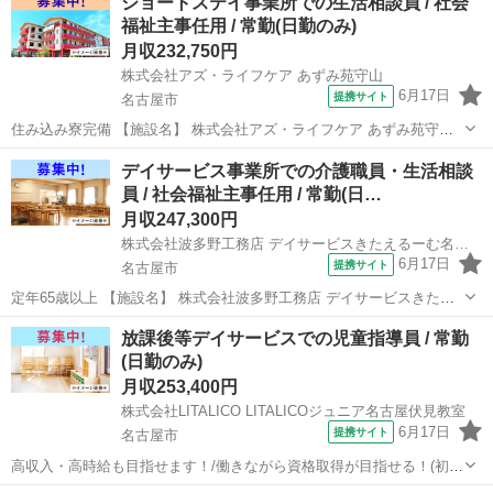
ショートステイ事業所での生活相談員 / 社会
福祉主事任用 / 常勤(日勤のみ)
月収232,750円
株式会社アズ・ライフケア あずみ苑守山
6月17日
提携サイト
名古屋市
住み込み寮完備 【施設名】 株式会社アズ・ライフケア あずみ苑守山
【勤務地】 愛知県 名古屋市守山区 【アクセス】 小幡駅から徒歩11
愛知
名古屋市
介護士
デイサービス事業所での介護職員・生活相談
分 小幡駅/瓢箪山(愛知)駅/喜多山(愛知)駅 【雇用形態】常勤(日勤の
員 / 社会福祉主事任用 / 常勤(日…
み) ...
月収247,300円
株式会社波多野工務店 デイサービスきたえるーむ名古屋志賀公園
6月17日
提携サイト
名古屋市
定年65歳以上 【施設名】 株式会社波多野工務店 デイサービスきたえ
るーむ名古屋志賀公園 【勤務地】 愛知県 名古屋市北区 【アクセス】
愛知
名古屋市
介護士
放課後等デイサービスでの児童指導員 / 常勤
黒川(愛知)駅から徒歩14分 黒川(愛知)駅/庄内通駅/志賀本通駅 【雇用
(日勤のみ)
形態...
月収253,400円
株式会社LITALICO LITALICOジュニア名古屋伏見教室
6月17日
提携サイト
名古屋市
高収入・高時給も目指せます！/働きながら資格取得が目指せる！(初任
者研修・実務者研修・介護福祉士)/定年65歳以上 【施設名】 株式会社