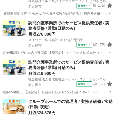
株式会社日本エルダリーケアサービス にじのさと名東サービスセンター
6月17日
提携サイト
名古屋市
[資格取得制度有り] 働きながら資格取得が目指せる！(初任者研修・実
務者研修・介護福祉士)/20代・30代が活躍できる！/定年65歳以上 【施
愛知
名古屋市
介護士
訪問介護事業所でのサービス提供責任者 / 実
設名】 株式会社日本エルダリーケアサービス にじのさと名東サービス
務者研修 / 常勤(日勤のみ)
センター 【...
月収278,000円
メイワケア株式会社 メイワ訪問介護
6月17日
提携サイト
名古屋市
定年65歳以上/住み込み寮完備 【施設名】 メイワケア株式会社 メイワ
訪問介護 【勤務地】 愛知県 名古屋市昭和区 【アクセス】 荒畑駅から
愛知
名古屋市
介護士
訪問介護事業所でのサービス提供責任者 / 実
徒歩13分 荒畑駅/桜山駅/御器所駅 【雇用形態】常勤(日勤のみ) 【募
務者研修 / 常勤(日勤のみ)
集...
月収219,900円
社会福祉法人名北福祉会 ヘルパーステーションそら
6月17日
提携サイト
名古屋市
定年65歳以上 【施設名】 社会福祉法人名北福祉会 ヘルパーステーシ
ョンそら 【勤務地】 愛知県 名古屋市北区 【アクセス】 平安通駅から
愛知
名古屋市
介護士
グループホームでの管理者 / 実務者研修 / 常勤
徒歩5分 平安通駅/志賀本通駅/上飯田駅 【雇用形態】常勤(日勤のみ)
(日勤+夜勤)
【募...
月収324,876円