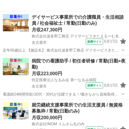
デイサービス事業所での介護職員・生活相談
員 / 社会福祉士 / 常勤(日勤のみ)
月収247,300円
株式会社波多野工務店 デイサービスきたえるーむ名古屋志賀公園
6月17日
提携サイト
名古屋市
定年65歳以上 【施設名】 株式会社波多野工務店 デイサービスきたえ
るーむ名古屋志賀公園 【勤務地】 愛知県 名古屋市北区 【アクセス】
愛知
名古屋市
介護士
病院での看護助手 / 初任者研修 / 常勤(日勤+夜
黒川(愛知)駅から徒歩14分 黒川(愛知)駅/庄内通駅/志賀本通駅 【雇用
勤)
形態...
月収223,000円
特定医療法人なるみ会 第一なるみ病院
6月17日
提携サイト
名古屋市
看護師24時間常駐/20代・30代が活躍できる！/働きながら資格取得が
目指せる！(初任者研修・実務者研修・介護福祉士) 【施設名】 特定医
愛知
名古屋市
介護士
就労継続支援事業所での生活支援員 / 無資格
療法人なるみ会 第一なるみ病院 【勤務地】 愛知県 名古屋市緑区 【ア
募集枠 / 常勤(日勤のみ)
クセス】 ...
月収200,000円
株式会社IMOM イムオム丸の内