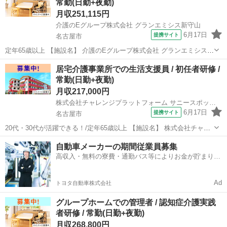
常勤(日勤+夜勤)
ーステーションソラ...
月収251,115円
介護のEグループ株式会社 グランエミシス新守山
6月17日
提携サイト
名古屋市
定年65歳以上 【施設名】 介護のEグループ株式会社 グランエミシス新
守山 【勤務地】 愛知県 名古屋市守山区 【アクセス】 新守山駅から徒
愛知
名古屋市
介護士
居宅介護事業所での生活支援員 / 初任者研修 /
歩13分 新守山駅/矢田(愛知)駅/上飯田駅 【雇用形態】常勤(日勤+夜
常勤(日勤+夜勤)
勤)...
月収217,000円
株式会社チャレンジプラットフォーム サニースポット平針
6月17日
提携サイト
名古屋市
20代・30代が活躍できる！/定年65歳以上 【施設名】 株式会社チャレ
ンジプラットフォーム サニースポット平針 【勤務地】 愛知県 名古屋
愛知
名古屋市
介護士
自動車メーカーの期間従業員募集
市天白区 【アクセス】 平針駅から徒歩4分 平針駅/原(愛知)駅/赤池(愛
高収入・無料の寮費・通勤バス等によりお金が貯まりや
知)...
すい環境
Ad
トヨタ自動車株式会社
グループホームでの管理者 / 認知症介護実践
者研修 / 常勤(日勤+夜勤)
月収268,800円