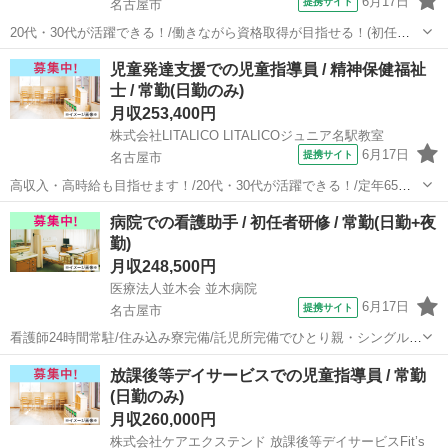
6月17日
提携サイト
名古屋市
20代・30代が活躍できる！/働きながら資格取得が目指せる！(初任者
研修・実務者研修・介護福祉士)/定年65歳以上 【施設名】 株式会社
愛知
名古屋市
介護士
児童発達支援での児童指導員 / 精神保健福祉
IMOM イムオム丸の内 【勤務地】 愛知県 名古屋市中区 【アクセス】
士 / 常勤(日勤のみ)
伏見(愛...
月収253,400円
株式会社LITALICO LITALICOジュニア名駅教室
6月17日
提携サイト
名古屋市
高収入・高時給も目指せます！/20代・30代が活躍できる！/定年65歳
以上 【施設名】 株式会社LITALICO LITALICOジュニア名駅教室 【勤
愛知
名古屋市
介護士
病院での看護助手 / 初任者研修 / 常勤(日勤+夜
務地】 愛知県 名古屋市中村区 【アクセス】 太閤通駅から徒歩4分...
勤)
月収248,500円
医療法人並木会 並木病院
6月17日
提携サイト
名古屋市
看護師24時間常駐/住み込み寮完備/託児所完備でひとり親・シングルマ
ザーにもおすすめ 【施設名】 医療法人並木会 並木病院 【勤務地】 愛
愛知
名古屋市
介護士
放課後等デイサービスでの児童指導員 / 常勤
知県 名古屋市天白区 【アクセス】 赤池(愛知)駅から徒歩13分 赤池
(日勤のみ)
(愛知)駅...
月収260,000円
株式会社ケアエクステンド 放課後等デイサービスFit’s