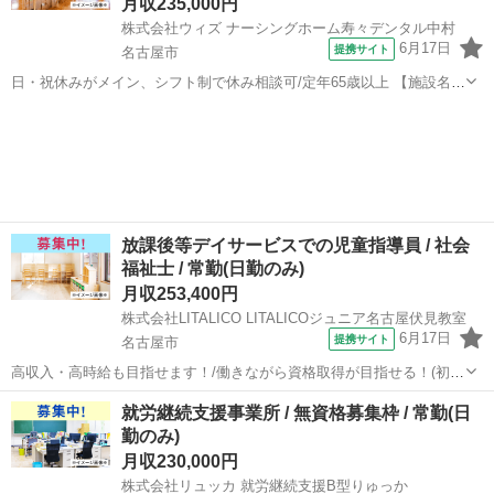
月収235,000円
株式会社ウィズ ナーシングホーム寿々デンタル中村
6月17日
提携サイト
名古屋市
日・祝休みがメイン、シフト制で休み相談可/定年65歳以上 【施設名】
株式会社ウィズ ナーシングホーム寿々デンタル中村 【勤務地】 愛知
愛知
名古屋市
介護士
県 名古屋市中村区 【アクセス】 八田(ＪＲ)駅から徒歩18分 八田(Ｊ
Ｒ)駅/八...
放課後等デイサービスでの児童指導員 / 社会
福祉士 / 常勤(日勤のみ)
月収253,400円
株式会社LITALICO LITALICOジュニア名古屋伏見教室
6月17日
提携サイト
名古屋市
高収入・高時給も目指せます！/働きながら資格取得が目指せる！(初任
者研修・実務者研修・介護福祉士)/定年65歳以上 【施設名】 株式会社
愛知
名古屋市
介護士
就労継続支援事業所 / 無資格募集枠 / 常勤(日
LITALICO LITALICOジュニア名古屋伏見教室 【勤務地】 愛知県 名古
勤のみ)
屋...
月収230,000円
株式会社リュッカ 就労継続支援B型りゅっか