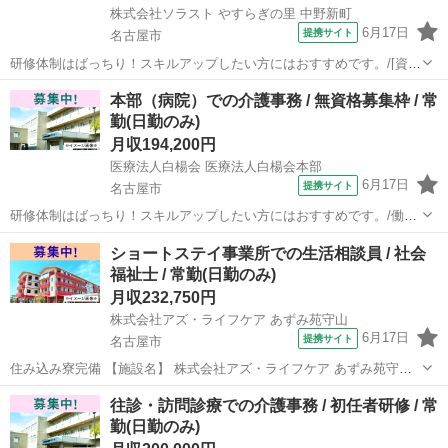
株式会社ソラスト やすらぎの里 中野新町
6月17日
提携サイト
名古屋市
研修体制はばっちり！スキルアップしたい方にはおすすめです。/[資格
取得制度有り] 働きながら資格取得が目指せる！(初任者研修・実務者
愛知
名古屋市
介護士
本部（病院）での介護事務 / 無資格募集枠 / 常
研修・介護福祉士)/定年65歳以上/夜勤は短時間勤務の相談可。効率よ
勤(日勤のみ)
く高収入をめざせる！/利...
月収194,200円
医療法人白楊会 医療法人白楊会本部
6月17日
提携サイト
名古屋市
研修体制はばっちり！スキルアップしたい方にはおすすめです。/働き
ながら資格取得が目指せる！(初任者研修・実務者研修・介護福祉士)/
愛知
名古屋市
介護士
ショートステイ事業所での生活相談員 / 社会
託児所完備でひとり親・シングルマザーにもおすすめ 【施設名】 医療
福祉士 / 常勤(日勤のみ)
法人白楊会 医療法人白楊会...
月収232,750円
株式会社アズ・ライフケア あずみ苑守山
6月17日
提携サイト
名古屋市
住み込み寮完備 【施設名】 株式会社アズ・ライフケア あずみ苑守山
【勤務地】 愛知県 名古屋市守山区 【アクセス】 小幡駅から徒歩11
愛知
名古屋市
介護士
往診・訪問診療での介護事務 / 初任者研修 / 常
分 小幡駅/瓢箪山(愛知)駅/喜多山(愛知)駅 【雇用形態】常勤(日勤の
勤(日勤のみ)
み) ...