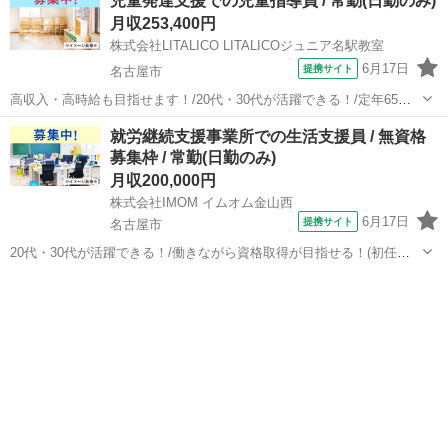
児童発達支援での児童指導員 / 常勤(日勤のみ)
場駅から徒歩17分 印場駅/東尾張病院駅/大森・金城学院前駅 【雇用
月収253,400円
形態】常...
株式会社LITALICO LITALICOジュニア名駅教室
6月17日
提携サイト
名古屋市
高収入・高時給も目指せます！/20代・30代が活躍できる！/定年65歳
以上 【施設名】 株式会社LITALICO LITALICOジュニア名駅教室 【勤
愛知
名古屋市
介護士
就労継続支援事業所での生活支援員 / 無資格
務地】 愛知県 名古屋市中村区 【アクセス】 太閤通駅から徒歩4分...
募集枠 / 常勤(日勤のみ)
月収200,000円
株式会社IMOM イムオム金山西
6月17日
提携サイト
名古屋市
20代・30代が活躍できる！/働きながら資格取得が目指せる！(初任者
研修・実務者研修・介護福祉士)/定年65歳以上 【施設名】 株式会社
愛知
名古屋市
介護士
IMOM イムオム金山西 【勤務地】 愛知県 名古屋市熱田区 【アクセ
ス】 金山(...