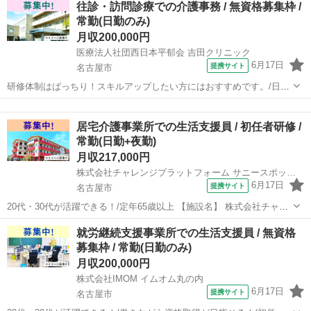
往診・訪問診療での介護事務 / 無資格募集枠 /
研修・介護福祉士)/定年65歳以上/利用者人数５０人以下 【施設名】 株
常勤(日勤のみ)
式会社ソラスト ソ...
月収200,000円
医療法人社団西日本平郁会 吉田クリニック
6月17日
提携サイト
名古屋市
研修体制はばっちり！スキルアップしたい方にはおすすめです。/日・
祝休みがメイン、シフト制で休み相談可/働きながら資格取得が目指せ
愛知
名古屋市
介護士
る！(初任者研修・実務者研修・介護福祉士)/定年65歳以上 【施設名】
居宅介護事業所での生活支援員 / 初任者研修 /
医療法人社団西日本平郁...
常勤(日勤+夜勤)
月収217,000円
株式会社チャレンジプラットフォーム サニースポット平針
6月17日
提携サイト
名古屋市
20代・30代が活躍できる！/定年65歳以上 【施設名】 株式会社チャレ
ンジプラットフォーム サニースポット平針 【勤務地】 愛知県 名古屋
愛知
名古屋市
介護士
就労継続支援事業所での生活支援員 / 無資格
市天白区 【アクセス】 平針駅から徒歩4分 平針駅/原(愛知)駅/赤池(愛
募集枠 / 常勤(日勤のみ)
知)...
月収200,000円
株式会社IMOM イムオム丸の内
6月17日
提携サイト
名古屋市