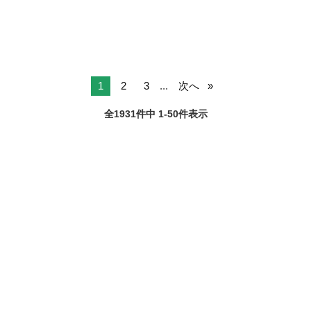
伏見(愛...
1
2
3
...
次へ
全1931件中 1-50件表示