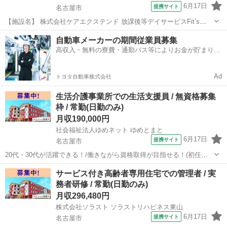
6月17日
提携サイト
名古屋市
【施設名】 株式会社ケアエクステンド 放課後等デイサービスFit’s
【勤務地】 愛知県 名古屋市名東区 【アクセス】 一社駅/上社駅/本郷
愛知
名古屋市
介護士
自動車メーカーの期間従業員募集
(愛知)駅 【雇用形態】常勤(日勤のみ) 【募集職種】児童指導員 【給...
高収入・無料の寮費・通勤バス等によりお金が貯まりや
すい環境
Ad
トヨタ自動車株式会社
生活介護事業所での生活支援員 / 無資格募集
枠 / 常勤(日勤のみ)
月収190,000円
社会福祉法人ゆめネット ゆめとまと
6月17日
提携サイト
名古屋市
20代・30代が活躍できる！/働きながら資格取得が目指せる！(初任者
研修・実務者研修・介護福祉士)/定年65歳以上 【施設名】 社会福祉法
愛知
名古屋市
介護士
サービス付き高齢者専用住宅での管理者 / 実
人ゆめネット ゆめとまと 【勤務地】 愛知県 名古屋市中川区 【アクセ
務者研修 / 常勤(日勤のみ)
ス】 荒子...
月収296,480円
株式会社ソラスト ソラストリハピネス東山
6月17日
提携サイト
名古屋市