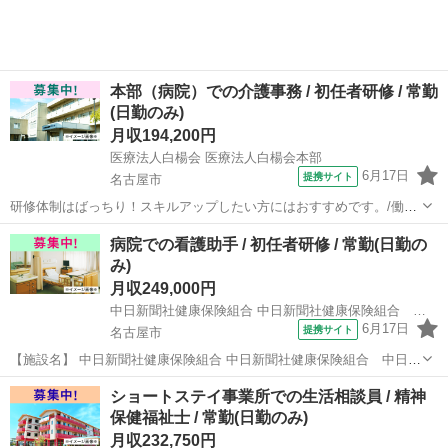
本部（病院）での介護事務 / 初任者研修 / 常勤
(日勤のみ)
月収194,200円
医療法人白楊会 医療法人白楊会本部
6月17日
提携サイト
名古屋市
研修体制はばっちり！スキルアップしたい方にはおすすめです。/働き
ながら資格取得が目指せる！(初任者研修・実務者研修・介護福祉士)/
愛知
名古屋市
介護士
病院での看護助手 / 初任者研修 / 常勤(日勤の
託児所完備でひとり親・シングルマザーにもおすすめ 【施設名】 医療
み)
法人白楊会 医療法人白楊会...
月収249,000円
中日新聞社健康保険組合 中日新聞社健康保険組合 中日病院
6月17日
提携サイト
名古屋市
【施設名】 中日新聞社健康保険組合 中日新聞社健康保険組合 中日病
院 【勤務地】 愛知県 名古屋市中区 【アクセス】 丸の内(愛知)駅から
愛知
名古屋市
介護士
ショートステイ事業所での生活相談員 / 精神
徒歩9分 丸の内(愛知)駅/久屋大通駅/名古屋城駅 【雇用形態】常勤(日
保健福祉士 / 常勤(日勤のみ)
勤の...
月収232,750円