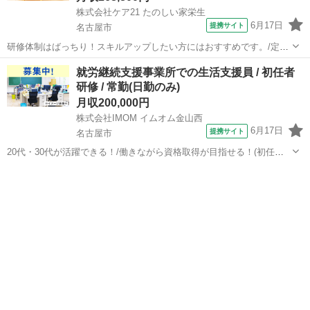
株式会社ケア21 たのしい家栄生
6月17日
提携サイト
名古屋市
研修体制はばっちり！スキルアップしたい方にはおすすめです。/定年
65歳以上 【施設名】 株式会社ケア21 たのしい家栄生 【勤務地】 愛知
愛知
名古屋市
介護士
就労継続支援事業所での生活支援員 / 初任者
県 名古屋市西区 【アクセス】 栄生駅から徒歩10分 栄生駅/東枇杷島
研修 / 常勤(日勤のみ)
駅/亀島駅...
月収200,000円
株式会社IMOM イムオム金山西
6月17日
提携サイト
名古屋市
20代・30代が活躍できる！/働きながら資格取得が目指せる！(初任者
研修・実務者研修・介護福祉士)/定年65歳以上 【施設名】 株式会社
愛知
名古屋市
介護士
IMOM イムオム金山西 【勤務地】 愛知県 名古屋市熱田区 【アクセ
ス】 金山(...