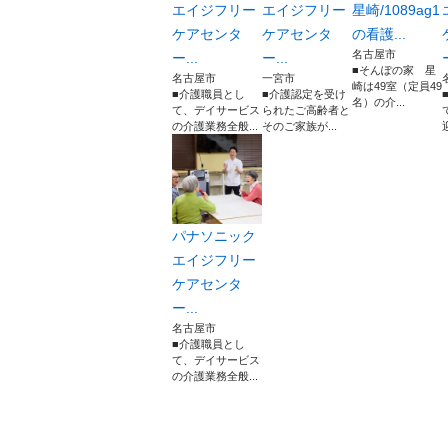
エイジフリー
エイジフリー
星崎/1089ag1
ケアセンタ
ケアセンタ
の看護...
名古屋市
ー...
ー...
■そんぽの家 星
名古屋市
一宮市
崎は49室（定員49
■介護職員とし
■介護認定を受け
名）の介...
て、デイサービス
られたご高齢者と
の介護業務全般...
そのご家族が...
パナソニック
エイジフリー
ケアセンタ
ー...
名古屋市
■介護職員とし
て、デイサービス
の介護業務全般...