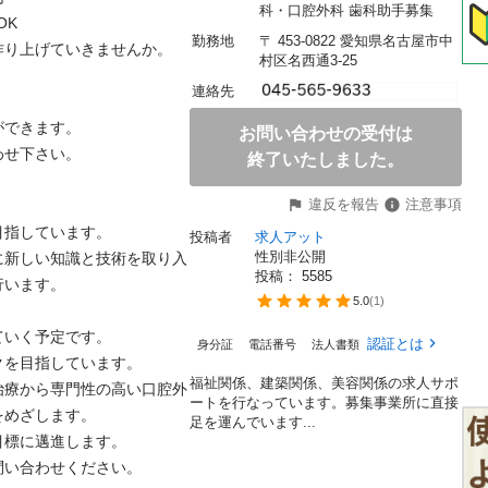
科・口腔外科 歯科助手募集


勤務地
〒 453-0822 愛知県名古屋市中
上げていきませんか。

村区名西通3-25
連絡先
きます。

お問い合わせの受付は
さい。

終了いたしました。
違反を報告
注意事項
しています。

投稿者
求人アット
性別非公開
に新しい知識と技術を取り入
投稿： 
5585
す。

5.0
(
1
)
く予定です。

認証とは
身分証
電話番号
法人書類
目指しています。

福祉関係、建築関係、美容関係の求人サポ
治療から専門性の高い口腔外
ートを行なっています。募集事業所に直接
ざします。

足を運んでいます...
に邁進します。

合わせください。
