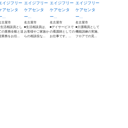
エイジフリー
エイジフリー
エイジフリー
エイジフリー
ケアセンタ
ケアセンタ
ケアセンタ
ケアセンタ
ー...
ー...
ー...
ー...
名古屋市
名古屋市
名古屋市
名古屋市
■生活相談員とし
■生活相談員は、
■デイサービスで
■介護職員として
ての業務全般と送
お客様やご家族か
の看護師としての
機能訓練の実施、
迎業務をお任...
らの相談役な...
お仕事です。...
フロアでの見...