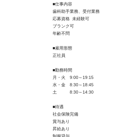
■仕事内容	

歯科助手業務、受付業務

応募資格	未経験可

ブランク可

年齢不問

■雇用形態	

正社員

■勤務時間	

月・火　9:00～19:15

水・金　8:30～18:45

土　　　8:30～14:30

■待遇	

社会保険完備

賞与あり

昇給あり

制服貸与
