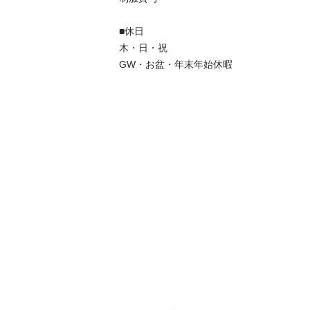
■休日	

木・日・祝

GW・お盆・年末年始休暇