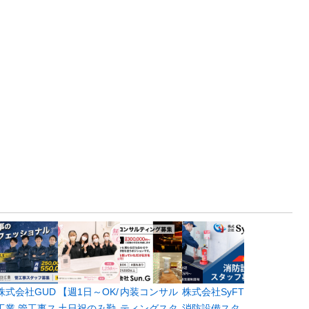
株式会社GUD
【週1日～OK/
内装コンサル
株式会社SyFT
工業 管工事ス
土日祝のみ勤
ティングスタ
消防設備スタ