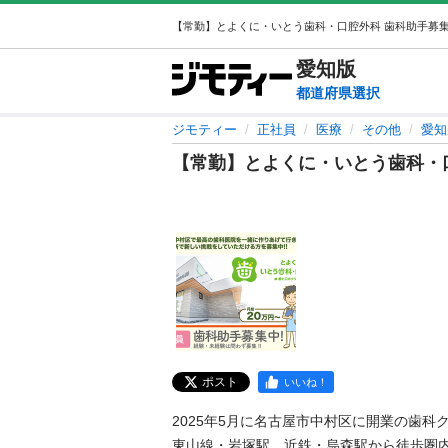
愛知
版
都道府県選択
ジモティー
正社員
医療
その他
愛知
【常勤】とよくに・いとう歯科・
ポスト
いいね！
2025年5月に名古屋市中村区に開業の歯科ク
東山線・岩塚駅、近鉄・烏森駅から徒歩圏内