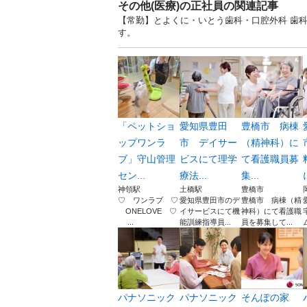
その他(医療)の正社員の関連記事
【常勤】とよくに・いとう歯科・口腔外科 歯科
す。
「ペットショ
愛知県豊田
豊橋市 病棟
ップワンラ
市 デイサー
（精神科）に
ブ」守山管理
ビスにて理学
て看護職員募
セン...
療法...
集...
神領駅
土橋駅
豊橋市
♡ ワンラブ ♡
愛知県豊田市のデ
豊橋市 病棟（精
ONELOVE ♡
イサービスにて機
神科）にて看護職
...
能訓練指導員...
員を募集して...
パナソニック
パナソニック
そんぽの家