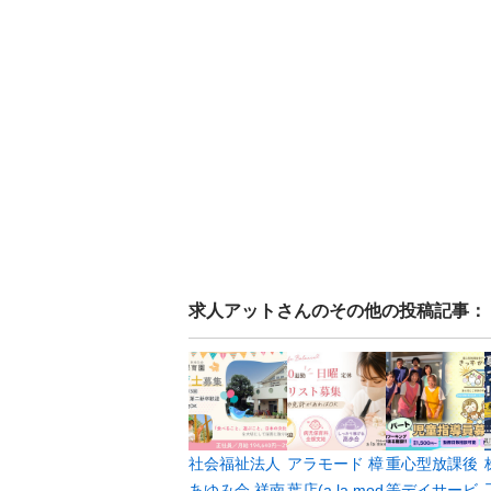
求人アット
さんのその他の投稿記事：
社会福祉法人
アラモード 樟
重心型放課後
あゆみ会 祥南
葉店(a la mod
等デイサービ