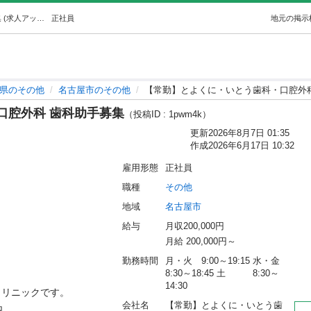
【常勤】とよくに・いとう歯科・口腔外科 歯科助手募集 (求人アット) 名古屋のその他の正社員の求人情報 【常勤】とよくに・いとう歯科・口腔外科 歯科助手募集｜ジモティー
正社員
地元の掲示
県のその他
名古屋市のその他
【常勤】とよくに・いとう歯科・口腔外
口腔外科 歯科助手募集
（投稿ID : 1pwm4k）
更新
2026年8月7日 01:35
作成
2026年6月17日 10:32
雇用形態
正社員
職種
その他
地域
名古屋市
給与
月収200,000円
月給 200,000円～
勤務時間
月・火　9:00～19:15 水・金　
8:30～18:45 土　　　8:30～
14:30
リニックです。

会社名
【常勤】とよくに・いとう歯

