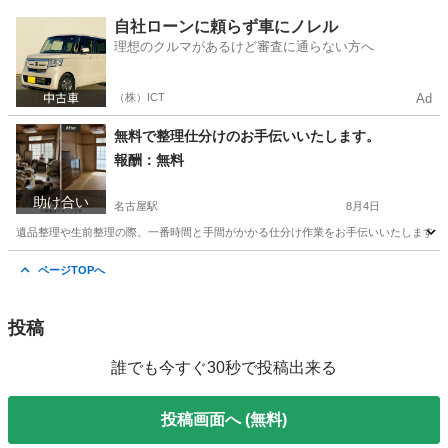
愛知
名古屋市
八事駅
その他
片付け
自社ローンに頼らず車にノレル
理想のクルマがあるけど審査に通らない方へ
（株）ICT
Ad
無料で整理仕分けのお手伝いいたします。
報酬：無料
助け合い
名古屋駅
8月4日
遺品整理や生前整理の際、一番時間と手間がかかる仕分け作業をお手伝いいたします。 
愛知
名古屋市
名古屋駅
手伝いたい/助けたい
買取
ページTOPへ
投稿
誰でも今すぐ30秒で投稿出来る
投稿画面へ (無料)