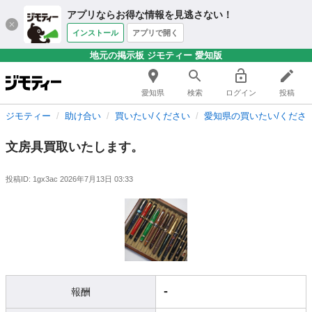
アプリならお得な情報を見逃さない！
インストール
アプリで開く
地元の掲示板 ジモティー 愛知版
愛知県
検索
ログイン
投稿
ジモティー
助け合い
買いたい/ください
愛知県の買いたい/くださ
文房具買取いたします。
投稿ID: 1gx3ac
2026年7月13日 03:33
-
報酬