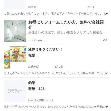
刈谷駅
8月9日
ご覧いただきありがとうございます。 電子ピアノ・キーボードを探しています。 もしご
愛知
刈谷市
刈谷駅
買いたい/ください
お得にリフォームしたい方。無料で会社紹
介
お住まいの地域で、厳しい審査をクリアした厳選会社
を知ってる？
リフォスム
Ad
液体ミルクください！
報酬：
島氏永駅
8月9日
ほほえみのらくらくミルクが不要になった方がいらっしゃったら格安で譲っていただきた
愛知
一宮市
島氏永駅
買いたい/ください
ミルク
釣竿
報酬：123
杁ヶ池公園駅
8月9日
海釣りを子供がやりたいと言っているのでどんなんかみせるためにどなたか不要になっ