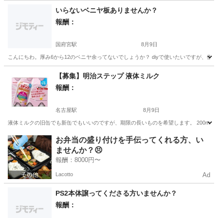
愛知
日進市
杁ヶ池公園駅
買いたい/ください
いらないベニヤ板ありませんか？
報酬：
国府宮駅
8月9日
こんにちわ。厚み6から12のベニヤ余ってないでしょうか？ diyで使いたいですが、
愛知
稲沢市
国府宮駅
買いたい/ください
【募集】明治ステップ 液体ミルク
報酬：
名古屋駅
8月9日
液体ミルクの旧缶でも新缶でもいいのですが、期限の長いものを希望します。 200ml
愛知
名古屋市
名古屋駅
買いたい/ください
お弁当の盛り付けを手伝ってくれる方、い
ませんか？😣
報酬：8000円〜
Lacotto
Ad
PS2本体譲ってくださる方いませんか？
報酬：