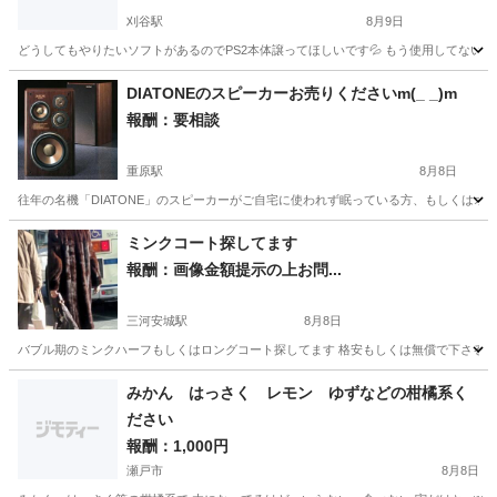
刈谷駅
8月9日
どうしてもやりたいソフトがあるのでPS2本体譲ってほしいです💦 もう使用してない
愛知
刈谷市
刈谷駅
買いたい/ください
DIATONEのスピーカーお売りくださいm(_ _)m
報酬：要相談
重原駅
8月8日
往年の名機「DIATONE」のスピーカーがご自宅に使われず眠っている方、もしくはオ
愛知
知立市
重原駅
買いたい/ください
ミンクコート探してます
報酬：画像金額提示の上お問...
三河安城駅
8月8日
バブル期のミンクハーフもしくはロングコート探してます 格安もしくは無償で下さると
愛知
安城市
三河安城駅
買いたい/ください
無償
みかん はっさく レモン ゆずなどの柑橘系く
ださい
報酬：1,000円
瀬戸市
8月8日