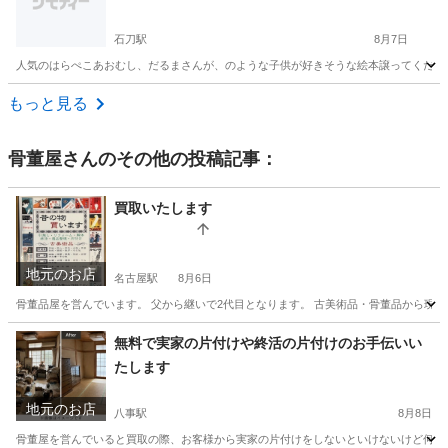
石刀駅
8月7日
人気のはらぺこあおむし、だるまさんが、のような子供が好きそうな絵本譲ってくださる
愛知
一宮市
石刀駅
買いたい/ください
もっと見る
骨董屋
さんのその他の投稿記事：
買取いたします
地元のお店
名古屋駅
8月6日
骨董品屋を営んでいます。 父から継いで2代目となります。 古美術品・骨董品から現代
愛知
名古屋市
名古屋駅
不用品処分
無料
無料で実家の片付けや終活の片付けのお手伝いい
たします
地元のお店
八事駅
8月8日
骨董屋を営んでいると買取の際、お客様から実家の片付けをしないといけないけど何から