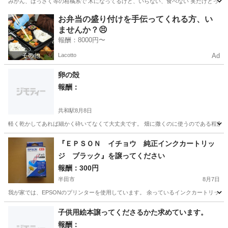
みかん、はっさく等の柑橘系で 木になってるけど、いらない、食べない 実だけとって欲
愛知
瀬戸市
買いたい/ください
みかん
お弁当の盛り付けを手伝ってくれる方、い
ませんか？😣
報酬：8000円〜
Lacotto
Ad
卵の殻
報酬：
共和駅
8月8日
軽く乾かしてあれば細かく砕いてなくて大丈夫です。 畑に撒くのに使うのである程度沢
愛知
大府市
共和駅
買いたい/ください
『ＥＰＳＯＮ イチョウ 純正インクカートリッ
ジ ブラック』を譲ってください
報酬：300円
半田市
8月7日
我が家では、EPSONのプリンターを使用しています。 余っているインクカートリッ
愛知
半田市
買いたい/ください
インクカートリッジ
子供用絵本譲ってくださるかた求めています。
報酬：