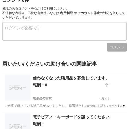
コメント 0件
良識のあるコメントを心がけご利用ください。
不適切な表現や、不快な言葉遣いなどは
利用制限
や
アカウント停止
の対応を取らせて
いただいております。
コメント
買いたい/くださいの助け合いの関連記事
使わなくなった猫用品を募集しています。
報酬：0
尾張星の宮駅
8月9日
ご自宅で眠っている猫用品がありましたら、 保護猫たちのためにお譲りいただけませんか？
愛知
清須市
尾張星の宮駅
買いたい/ください
電子ピアノ・キーボードを譲ってください
報酬：