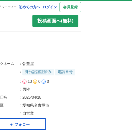
初めての方へ
ログイン
会員登録
 ジモティー
投稿画面へ(無料)
クネーム
：
骨董屋
：
身分証認証済み
電話番号
：
13
0
0
：
男性
日時
：
2025/04/18
区
：
愛知県名古屋市
：
自営業
＋ フォロー