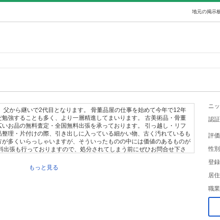
地元の掲示板
ニッ
 父から継いで2代目となります。 骨董品屋の仕事を始めて今年で12年
だ勉強することも多く、より一層精進してまいります。 古美術品・骨董
認証
広いお品の無料査定・全国無料出張を承っております。 引っ越し・リフ
品整理・片付けの際、引き出しに入っている細かい物、古く汚れているも
評価
方が多くいらっしゃいますが、そういったものの中には価値のあるものが
性別
無料出張も行っておりますので、処分されてしまう前にぜひお問合せ下さ
お困りの方がいらっしゃいましたら、様々な物を買取できますので、ぜひ
登録
もっと見る
居住
職業