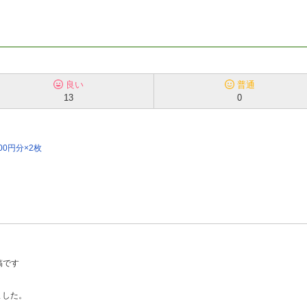
良い
普通
13
0
00円分×2枚
稿です
ました。