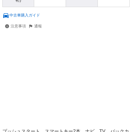
桁)
中古車購入ガイド
注意事項
通報
プッシュスタート　スマートキー2本　ナビ　TV　バックカ