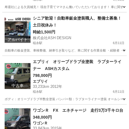
寿退社による欠員補充！ 現在子育てママさん働いていただいております！ 車に関する物
愛知
名古屋市
稲永駅
清掃
洗車
シニア歓迎！自動車鈑金塗装職人、整備士募集！
土日祝休み！
時給1,500円
株式会社ASH DESIGN
アルバイト
稲永駅
6月11日
自動車の板金塗装、車検整備、納車引き取りなど、車に関する作業全般 ・経験者 ・即戦
愛知
名古屋市
稲永駅
その他
鈑金
エブリィ オリーブドラブ全塗装 ラプターライ
ナー ASHカスタム
798,000円
エブリイ
中古車
33,231km 2012年
稲永駅
6月11日
ボディ：オリーブドラブ半艶全塗装 バンパー類：ラプターライナー塗装 オールシーズンタイヤ
愛知
名古屋市
稲永駅
エブリイ
ラプターライナー
ワゴンＲ FX エネチャージ 走行3万3千キロ台
348,000円
ワゴンＲ
33,842km 2015年