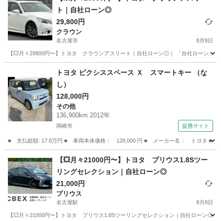
ト｜自社ローン◎
29,800円
クラウン
名古屋市
8月8日
【💥月々29800円〜】トヨタ クラウンアスリート｜自社ローン◎｜ 「自社ローン」「
愛知
名古屋市
クラウン
クラウンアスリート
トヨタ ピクシススペース Ｘ スマートキー （な
し）
128,000円
その他
136,900km 2012年
岡崎市
提携サイト
■ 支払総額: 17.8万円 ■ 車両本体価格： 128,000 円 ■ メーカー名： トヨタ 
愛知
岡崎市
その他
【💥月々21000円〜】トヨタ プリウス1.8Sツー
リングセレクション｜自社ローン◎
21,000円
プリウス
名古屋駅
8月8日
【💥月々21000円〜】トヨタ プリウス1.8Sツーリングセレクション｜自社ローン◎｜