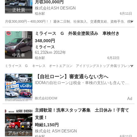
月収300,000円
株式会社ASH DESIGN
正社員
稲永駅
6月11日
月収300,000円～400,000円！！ 週休二日制、社保加入、交通費支給、資格手当、残
愛知
名古屋市
稲永駅
その他
若者
ミライース G 外装全塗装済み 車検付き
348,000円
ミライース
61,232km 2012年
中古車
稲永駅
6月22日
ミライース G キーレス オートエアコン アイドリングストップ 外装リフレッシュ全塗装
愛知
名古屋市
稲永駅
ミライース
【自社ローン】審査通らない方へ
IDOMの自社ローンは税金・車検の支払いも含んでい
るので毎月の支払額は一定
株式会社IDOM
Ad
主婦歓迎！洗車スタッフ募集 土日休み！子育て
支援！
時給1,150円
株式会社 ASH DESIGN
アルバイト
稲永駅
6月11日