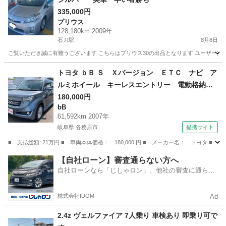
335,000円
プリウス
128,180km 2009年
石刀駅
8月8日
ご覧いただき誠に有難うございます こちらはプリウス30の出品となります ユーザー買取車
愛知
一宮市
石刀駅
プリウス
トヨタ ｂＢ Ｓ Ｘバージョン ＥＴＣ ナビ ア
ルミホイール キーレスエントリー 電動格納ミ
ラー ＡＴ 衝突安全ボディ ベンチシート Ａ
180,000円
bB
ＢＳ ＣＤ ＤＶＤ再生 エアコン パワーステ
61,592km 2007年
アリング 現状渡し （なし）
岐阜県 各務原市
提携サイト
■ 支払総額: 21万円 ■ 車両本体価格： 180,000 円 ■ メーカー名： トヨ
岐阜
各務原市
bB
【自社ローン】審査通らない方へ
自社ローンなら「じしゃロン」。他社の審査に通らな
かった方も
株式会社IDOM
Ad
2.4z ヴェルファイア 7人乗り 車検あり 即乗り可で