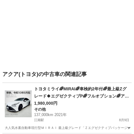
アクア(トヨタ)の中古車の関連記事
トヨタミライ🌈MIRAI🌈車検約2年付🌈最上級Zグ
レード🍀エグゼクティブP🌈フルオプション🌈アド
バンスパーク👏 Apple CarPlay👏フルモデリスタ
1,980,000円
その他
新品❣️
137,000km 2021年
江南駅
8月9日
大人気水素自動車現行型ＭＩＲＡＩ 最上級グレード「Ｚエグゼクティブパッケージ」 新品フル