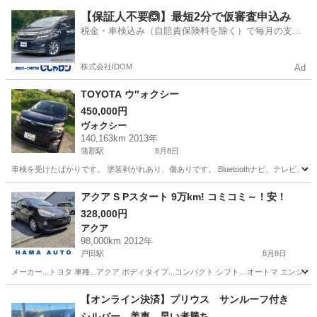
愛知
名古屋市
名古屋駅
プリウス
【保証人不要🙆】最短2分で仮審査申込み
税金・車検込み（自賠責保険料を除く）で毎月の支払
額は一定の自社ローン🚗
株式会社IDOM
Ad
TOYOTA ウ″ォクシー
450,000円
ヴォクシー
140,163km 2013年
蒲郡駅
8月8日
車検を受けたばかりです。 塗装剥がれあり、傷ありです。 Bluetoothナビ、テレ
愛知
蒲郡市
蒲郡駅
ヴォクシー
アクア S Pスタート 9万km! コミコミ～！安！
328,000円
アクア
98,000km 2012年
戸田駅
8月8日
メーカー...トヨタ 車種...アクア ボディタイプ...コンパクト シフト…オートマ エンジン...ハ
愛知
名古屋市
戸田駅
アクア
車両
【オンライン決済】プリウス サンルーフ付き
シルバー 美車 早い者勝ち