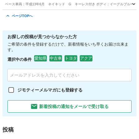
ベース車両：平成13年6月 ネイキッド G キーレス付き ボディ：イーグルブルーグ
愛知
名古屋市
稲永駅
ネイキッド
車両
ページTOPへ
お探しの投稿が見つからなかった方
ご希望の条件を登録するだけで、新着情報をいち早くお届け出来ま
す。
愛知県
中古車
トヨタ
アクア
選択中の条件
ジモティーメルマガにも登録する
新着投稿の通知をメールで受け取る
投稿