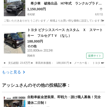
希少車 破格出品 H7年式 ランクルプラド78
ディーゼル 3000cc 修復歴無 3ナンバー抹消
1,150,000円
ブラウン色替 元F様コンプリート車！ ETC
有松駅
8月7日
ご覧いただきありがとうございます ／ 相場よりお買い得な価格に設定しています 気にな
愛知
名古屋市
有松駅
トヨタ
ブラウン
トヨタ ピクシススペース カスタム Ｘ スマート
キー フルセグＴＶ （なし）
188,000円
その他
103,800km 2013年
岡崎市
提携サイト
■ 支払総額: 23.8万円 ■ 車両本体価格： 188,000 円 ■ メーカー名： トヨタ
愛知
岡崎市
その他
もっと見る
アッシュ
さんのその他の投稿記事：
自動車鈑金塗装業、即戦力・請け職人募集！完全
週休二日制！