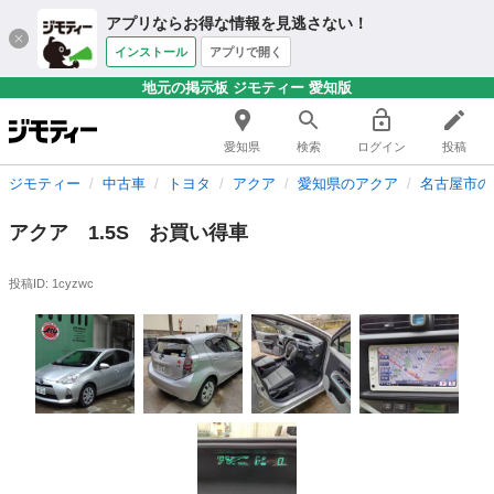
アプリならお得な情報を見逃さない！
インストール
アプリで開く
地元の掲示板 ジモティー 愛知版
愛知県
検索
ログイン
投稿
ジモティー
中古車
トヨタ
アクア
愛知県のアクア
名古屋市の
アクア 1.5S お買い得車
投稿ID: 1cyzwc