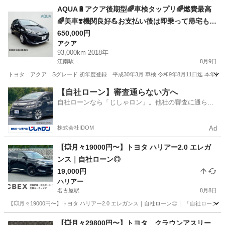
愛知
江南市
江南駅
その他
MIRAI
AQUA🔋アクア後期型🌈車検タップリ🌈燃費最高
🌈美車❣️機関良好💪お支払い後は即乗って帰宅も可
能です。
650,000円
アクア
93,000km 2018年
江南駅
8月9日
トヨタ アクア Sグレード 初年度登録 平成30年3月 車検 令和9年8月11日迄 本年度分
愛知
江南市
江南駅
アクア
【自社ローン】審査通らない方へ
自社ローンなら「じしゃロン」。他社の審査に通らな
かった方も
株式会社IDOM
Ad
【💥月々19000円〜】トヨタ ハリアー2.0 エレガ
ンス｜自社ローン◎
19,000円
ハリアー
名古屋駅
8月8日
【💥月々19000円〜】トヨタ ハリアー2.0 エレガンス｜自社ローン◎｜ 「自社ローン
愛知
名古屋市
名古屋駅
ハリアー
【💥月々29800円〜】トヨタ クラウンアスリー