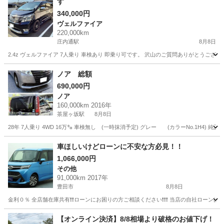
す
340,000円
ヴェルファイア
220,000km
庄内通駅
8月8日
2.4z ヴェルファイア 7人乗り 車検あり 即乗り可です。 沢山のご質問ありがとうござ
愛知
名古屋市
庄内通駅
ヴェルファイア
ノア 総額
690,000円
ノア
160,000km 2016年
茶屋ヶ坂駅
8月8日
28年 7人乗り 4WD 16万㌔ 車検無し (一時抹消予定) グレー (カラーNo.1H4) 純正ナ
愛知
名古屋市
茶屋ヶ坂駅
ノア
車ほしいけどローンに不安な方必見！！
1,066,000円
その他
91,000km 2017年
豊田市
8月8日
金利０％ 全店舗在庫共有❗️❗️ローンにお困りの方ご相談ください❗️❗️❗️ 当店の自社ローンは 
愛知
豊田市
その他
ローン
【オンライン決済】8/8相場より破格のお値下げ！