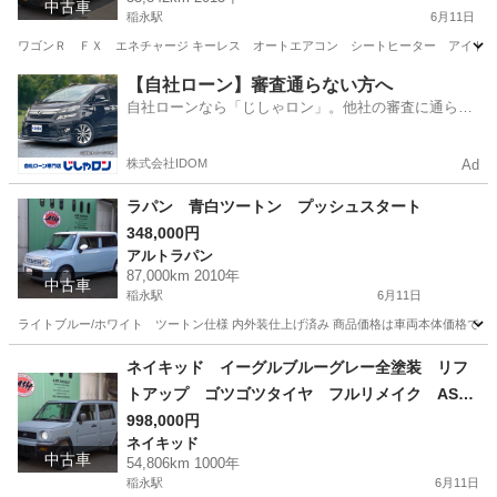
中古車
稲永駅
6月11日
ワゴンＲ ＦＸ エネチャージ キーレス オートエアコン シートヒーター アイドリングス
愛知
名古屋市
稲永駅
ワゴンＲ
【自社ローン】審査通らない方へ
自社ローンなら「じしゃロン」。他社の審査に通らな
かった方も
株式会社IDOM
Ad
ラパン 青白ツートン プッシュスタート
348,000円
アルトラパン
87,000km 2010年
中古車
稲永駅
6月11日
ライトブルー/ホワイト ツートン仕様 内外装仕上げ済み 商品価格は車両本体価格です
愛知
名古屋市
稲永駅
アルトラパン
ツートン
ネイキッド イーグルブルーグレー全塗装 リフ
トアップ ゴツゴツタイヤ フルリメイク ASH
カスタム
998,000円
ネイキッド
中古車
54,806km 1000年
稲永駅
6月11日