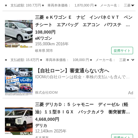
シート （検9.4）
■ 支払総額: 193.7万円 ■ 車両本体価格： 1,870,000 円 ■ メーカー名
愛知
蒲郡市
三菱
三菱 ｅＫワゴン Ｅ ナビ インパネＣＶＴ ベン
チシート エアバッグ エアコン パワステ パ
ワーウィンドウ （車検整備付）
108,000円
eKワゴン
155,000km 2016年
岐阜県 関市
提携サイト
■ 支払総額: 15.8万円 ■ 車両本体価格： 108,000 円 ■ メーカー名： 三
岐阜
関市
eKワゴン
【自社ローン】審査通らない方へ
IDOMの自社ローンは税金・車検の支払いも含んでい
るので毎月の支払額は一定
株式会社IDOM
Ad
三菱 デリカＤ：５ シャモニー ディーゼル（軽
油）１１型ＢＩＧＸ バックカメラ 衝突被害軽
減システム レーダークルーズ 禁煙車 電動リ
4,668,000円
デリカ
アゲート ハーフレザーシート シートヒータ
12,140km 2025年
ー パワーシート ドラレコ コーナーセンサー
名古屋市
提携サイト