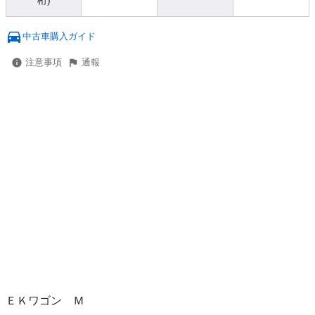
桁)
中古車購入ガイド
注意事項
通報
ＥＫワゴン　Ｍ　
