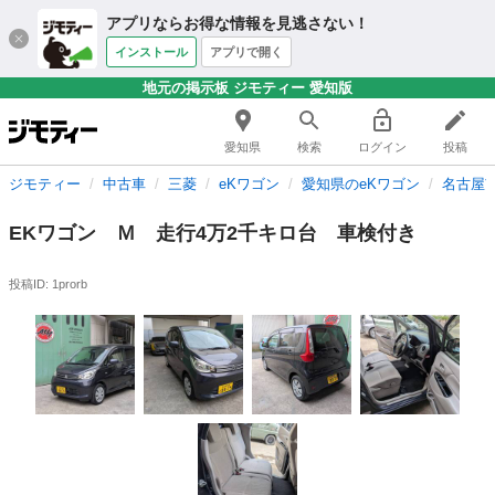
アプリならお得な情報を見逃さない！
インストール
アプリで開く
地元の掲示板 ジモティー 愛知版
愛知県
検索
ログイン
投稿
ジモティー
中古車
三菱
eKワゴン
愛知県のeKワゴン
名古屋市
EKワゴン Ｍ 走行4万2千キロ台 車検付き
投稿ID: 1prorb