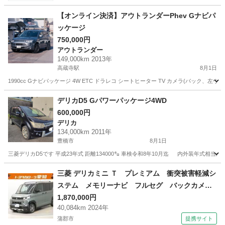
【オンライン決済】アウトランダーPhev Gナビパ
ッケージ
750,000円
アウトランダー
149,000km 2013年
高蔵寺駅
8月1日
1990cc Gナビパッケージ 4W ETC ドラレコ シートヒーター TV カメラ(バック、
愛知
春日井市
高蔵寺駅
アウトランダー
デリカD5 Gパワーパッケージ4WD
600,000円
デリカ
134,000km 2011年
豊橋市
8月1日
三菱デリカD5です 平成23年式 距離134000㌔ 車検令和8年10月迄 内外装年式
愛知
豊橋市
デリカ
三菱 デリカミニ Ｔ プレミアム 衝突被害軽減シ
ステム メモリーナビ フルセグ バックカメ
ラ ＥＴＣ ＣＤ ミュージックプレイヤー接続
1,870,000円
40,084km 2024年
可 ＤＶＤ再生 オートクルーズコントロール
蒲郡市
提携サイト
ＬＥＤヘッドランプ 両側電動スライド ベンチ