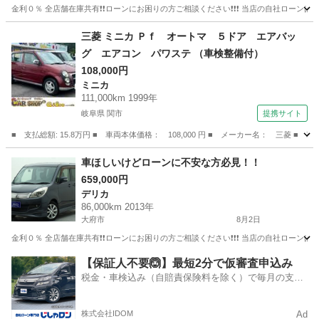
金利０％ 全店舗在庫共有❗️❗️ローンにお困りの方ご相談ください❗️❗️❗️ 当店の自社ローンは 
愛知
大府市
その他
ローン
三菱 ミニカ Ｐｆ オートマ ５ドア エアバッ
グ エアコン パワステ （車検整備付）
108,000円
ミニカ
111,000km 1999年
岐阜県 関市
提携サイト
■ 支払総額: 15.8万円 ■ 車両本体価格： 108,000 円 ■ メーカー名： 三菱 
岐阜
関市
ミニカ
車ほしいけどローンに不安な方必見！！
659,000円
デリカ
86,000km 2013年
大府市
8月2日
金利０％ 全店舗在庫共有❗️❗️ローンにお困りの方ご相談ください❗️❗️❗️ 当店の自社ローンは 
愛知
大府市
デリカ
ローン
【保証人不要🙆】最短2分で仮審査申込み
税金・車検込み（自賠責保険料を除く）で毎月の支払
額は一定の自社ローン🚗
株式会社IDOM
Ad