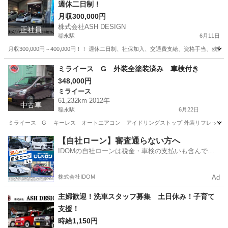
週休二日制！
月収300,000円
株式会社ASH DESIGN
正社員
稲永駅
6月11日
月収300,000円～400,000円！！ 週休二日制、社保加入、交通費支給、資格手当、残
愛知
名古屋市
稲永駅
その他
若者
ミライース G 外装全塗装済み 車検付き
348,000円
ミライース
61,232km 2012年
中古車
稲永駅
6月22日
ミライース G キーレス オートエアコン アイドリングストップ 外装リフレッシュ全塗装
愛知
名古屋市
稲永駅
ミライース
【自社ローン】審査通らない方へ
IDOMの自社ローンは税金・車検の支払いも含んでい
るので毎月の支払額は一定
株式会社IDOM
Ad
主婦歓迎！洗車スタッフ募集 土日休み！子育て
支援！
時給1,150円