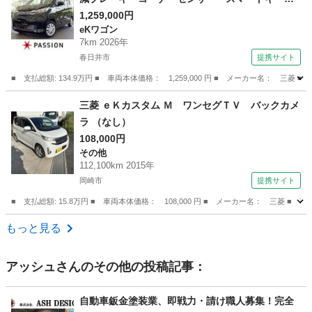
アイドリングストップ バックカメラ 電動格納
1,259,000円
eKワゴン
ドアミラー ベンチシート シートヒーター オ
7km 2026年
ートエアコン パワーウインドウ （検11.6）
春日井市
提携サイト
■ 支払総額: 134.9万円 ■ 車両本体価格： 1,259,000 円 ■ メーカー名
愛知
春日井市
eKワゴン
三菱 ｅＫカスタム Ｍ ワンセグＴＶ バックカメ
ラ （なし）
108,000円
その他
112,100km 2015年
岡崎市
提携サイト
■ 支払総額: 15.8万円 ■ 車両本体価格： 108,000 円 ■ メーカー名： 三菱 ■
愛知
岡崎市
その他
もっと見る
アッシュ
さんのその他の投稿記事：
自動車鈑金塗装業、即戦力・請け職人募集！完全