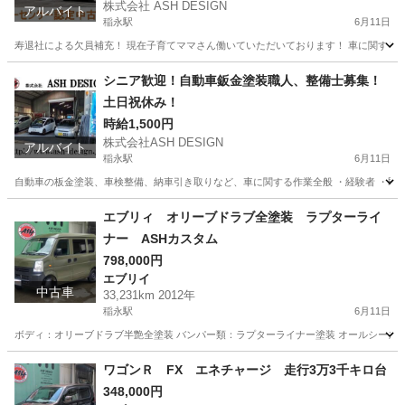
株式会社 ASH DESIGN
アルバイト
稲永駅
6月11日
寿退社による欠員補充！ 現在子育てママさん働いていただいております！ 車に関する物
愛知
名古屋市
稲永駅
清掃
洗車
シニア歓迎！自動車鈑金塗装職人、整備士募集！
土日祝休み！
時給1,500円
株式会社ASH DESIGN
アルバイト
稲永駅
6月11日
自動車の板金塗装、車検整備、納車引き取りなど、車に関する作業全般 ・経験者 ・即戦
愛知
名古屋市
稲永駅
その他
鈑金
エブリィ オリーブドラブ全塗装 ラプターライ
ナー ASHカスタム
798,000円
エブリイ
中古車
33,231km 2012年
稲永駅
6月11日
ボディ：オリーブドラブ半艶全塗装 バンパー類：ラプターライナー塗装 オールシーズンタイヤ
愛知
名古屋市
稲永駅
エブリイ
ラプターライナー
ワゴンＲ FX エネチャージ 走行3万3千キロ台
348,000円