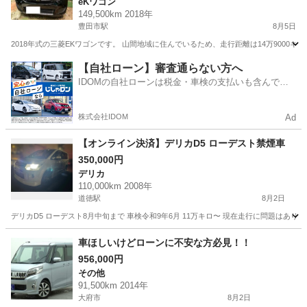
eKワゴン
149,500km 2018年
豊田市駅
8月5日
2018年式の三菱EKワゴンです。 山間地域に住んでいるため、走行距離は14万900
愛知
豊田市
豊田市駅
eKワゴン
車両
【自社ローン】審査通らない方へ
IDOMの自社ローンは税金・車検の支払いも含んでい
るので毎月の支払額は一定
株式会社IDOM
Ad
【オンライン決済】デリカD5 ローデスト禁煙車
350,000円
デリカ
110,000km 2008年
道徳駅
8月2日
デリカD5 ローデスト8月中旬まで 車検令和9年6月 11万キロ〜 現在走行に問題はあり
愛知
名古屋市
道徳駅
デリカ
車ほしいけどローンに不安な方必見！！
956,000円
その他
91,500km 2014年
大府市
8月2日