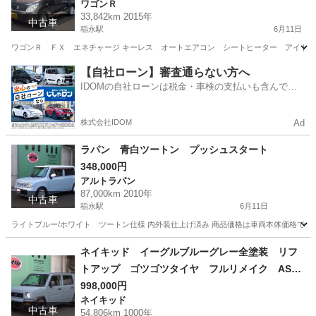
ワゴンＲ
33,842km 2015年
中古車
稲永駅
6月11日
ワゴンＲ ＦＸ エネチャージ キーレス オートエアコン シートヒーター アイドリングス
愛知
名古屋市
稲永駅
ワゴンＲ
【自社ローン】審査通らない方へ
IDOMの自社ローンは税金・車検の支払いも含んでい
るので毎月の支払額は一定
株式会社IDOM
Ad
ラパン 青白ツートン プッシュスタート
348,000円
アルトラパン
87,000km 2010年
中古車
稲永駅
6月11日
ライトブルー/ホワイト ツートン仕様 内外装仕上げ済み 商品価格は車両本体価格です
愛知
名古屋市
稲永駅
アルトラパン
ツートン
ネイキッド イーグルブルーグレー全塗装 リフ
トアップ ゴツゴツタイヤ フルリメイク ASH
カスタム
998,000円
ネイキッド
中古車
54,806km 1000年