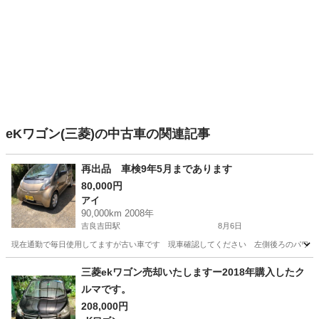
eKワゴン(三菱)の中古車の関連記事
再出品 車検9年5月まであります
80,000円
アイ
90,000km 2008年
吉良吉田駅
8月6日
現在通勤で毎日使用してますが古い車です 現車確認してください 左側後ろのパワーウ
愛知
西尾市
吉良吉田駅
アイ
ナンバー
三菱ekワゴン売却いたしますー2018年購入したク
ルマです。
208,000円