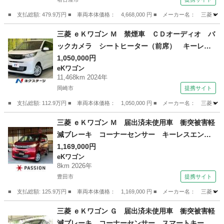
（検10.5）
■ 支払総額: 479.9万円 ■ 車両本体価格： 4,668,000 円 ■ メーカー名
愛知
名古屋市
デリカ
三菱 ｅＫワゴン Ｍ 禁煙車 ＣＤオーディオ バ
ックカメラ シートヒーター（前席） キーレ
ス 衝突被害軽減装置 アイドリングストップ
1,050,000円
eKワゴン
コーナーセンサー 車線逸脱警報 オートハイビ
11,468km 2024年
ーム 踏み間違い防止アシスト （検9.12）
岡崎市
提携サイト
■ 支払総額: 112.9万円 ■ 車両本体価格： 1,050,000 円 ■ メーカー名
愛知
岡崎市
eKワゴン
三菱 ｅＫワゴン Ｍ 届出済未使用車 衝突被害軽
減ブレーキ コーナーセンサー キーレスエント
リー アイドリングストップ バックカメラ ベ
1,169,000円
eKワゴン
ンチシート 電動格納ドアミラー マニュアルエ
8km 2026年
アコン シートヒーター パワーウインドウ （検
豊田市
提携サイト
11.5）
■ 支払総額: 125.9万円 ■ 車両本体価格： 1,169,000 円 ■ メーカー名
愛知
豊田市
eKワゴン
三菱 ｅＫワゴン Ｇ 届出済未使用車 衝突被害軽
減ブレーキ コーナーセンサー スマートキー