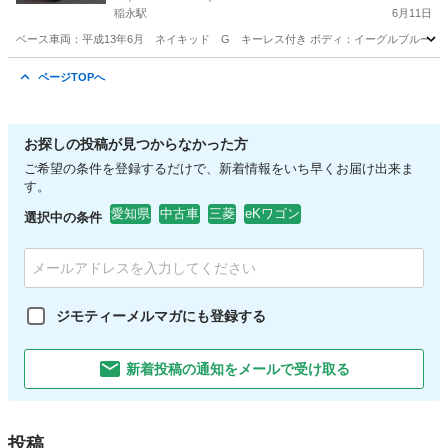
稲永駅
6月11日
ベース車両：平成13年6月 ネイキッド G キーレス付き ボディ：イーグルブルーグ
愛知
名古屋市
稲永駅
ネイキッド
車両
ページTOPへ
お探しの投稿が見つからなかった方
ご希望の条件を登録するだけで、新着情報をいち早くお届け出来ま
す。
愛知県
中古車
三菱
eKワゴン
選択中の条件
ジモティーメルマガにも登録する
新着投稿の通知をメールで受け取る
投稿