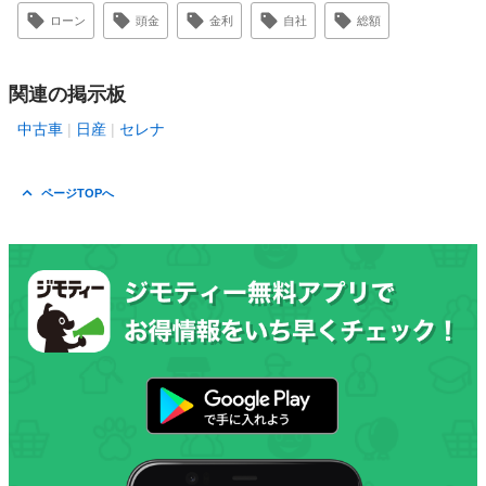
ローン
頭金
金利
自社
総額
関連の掲示板
中古車
日産
セレナ
ページTOPへ