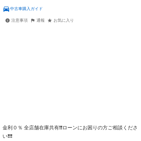
中古車購入ガイド
注意事項
通報
お気に入り
金利０％ 全店舗在庫共有❗️❗️ローンにお困りの方ご相談くださ
い❗️❗️❗️
