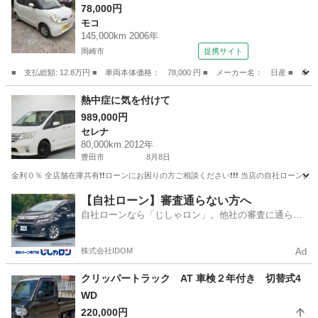
78,000円
モコ
145,000km 2006年
岡崎市
提携サイト
■ 支払総額: 12.8万円 ■ 車両本体価格： 78,000 円 ■ メーカー名： 日産 ■ 
愛知
岡崎市
モコ
熱中症に気を付けて
989,000円
セレナ
80,000km 2012年
豊田市
8月8日
金利０％ 全店舗在庫共有❗️❗️ローンにお困りの方ご相談ください❗️❗️❗️ 当店の自社ローンは 
愛知
豊田市
セレナ
ローン
【自社ローン】審査通らない方へ
自社ローンなら「じしゃロン」。他社の審査に通らな
かった方も
株式会社IDOM
Ad
クリッパートラック AT 車検２年付き 切替式4
WD
220,000円