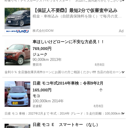
即乗り可！デイズルークス ハイウェイスター！ 沢山のご質問ありがとうございます。 そ
愛知
名古屋市
庄内通駅
デイズ
【保証人不要🙆】最短2分で仮審査申込み
税金・車検込み（自賠責保険料を除く）で毎月の支払
額は一定の自社ローン🚗
株式会社IDOM
Ad
車ほしいけどローンに不安な方必見！！
769,000円
ジューク
90,000km 2013年
豊田市
8月8日
金利０％ 全店舗在庫共有❗️❗️ローンにお困りの方ご相談ください❗️❗️❗️ 当店の自社ローンは 
愛知
豊田市
ジューク
ローン
日産 モコ年式2014年車検：令和9年2月
165,000円
モコ
100,000km 2014年
岩倉駅
8月8日
日産 モコ 車検：2027年2月まで 年式：2014年 グレード：S 走行距離：100,000km B
愛知
岩倉市
岩倉駅
モコ
走行距離
日産 モコ Ｅ スマートキー （なし）