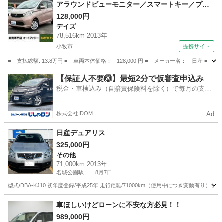
アラウンドビューモニター／スマートキー／プッ
シュスタート／ベンチシート／オートエアコン／
128,000円
デイズ
取扱説明書＆メンテナンスノート／アイドリング
78,516km 2013年
ストップ／ヘッドライトレベライザー （検8.10）
小牧市
提携サイト
■ 支払総額: 13.8万円 ■ 車両本体価格： 128,000 円 ■ メーカー名： 日
愛知
小牧市
デイズ
【保証人不要🙆】最短2分で仮審査申込み
税金・車検込み（自賠責保険料を除く）で毎月の支払
額は一定の自社ローン🚗
株式会社IDOM
Ad
日産デュアリス
325,000円
その他
71,000km 2013年
名城公園駅
8月7日
型式/DBA-KJ10 初年度登録/平成25年 走行距離/71000km（使用中につき変動
愛知
名古屋市
名城公園駅
その他
車ほしいけどローンに不安な方必見！！
989,000円