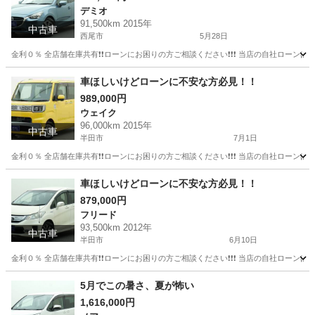
デミオ
91,500km 2015年
中古車
西尾市
5月28日
金利０％ 全店舗在庫共有❗️❗️ローンにお困りの方ご相談ください❗️❗️❗️ 当店の自社ローンは 
愛知
西尾市
デミオ
コンパクトカー
車ほしいけどローンに不安な方必見！！
989,000円
ウェイク
96,000km 2015年
中古車
半田市
7月1日
金利０％ 全店舗在庫共有❗️❗️ローンにお困りの方ご相談ください❗️❗️❗️ 当店の自社ローンは 
愛知
半田市
ウェイク
ローン
車ほしいけどローンに不安な方必見！！
879,000円
フリード
93,500km 2012年
中古車
半田市
6月10日
金利０％ 全店舗在庫共有❗️❗️ローンにお困りの方ご相談ください❗️❗️❗️ 当店の自社ローンは 
愛知
半田市
フリード
ローン
5月でこの暑さ、夏が怖い
1,616,000円