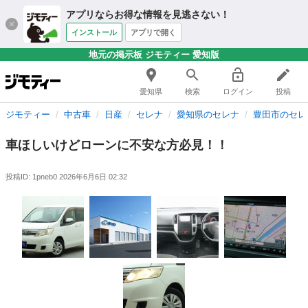
アプリならお得な情報を見逃さない！
インストール
アプリで開く
地元の掲示板 ジモティー 愛知版
愛知県
検索
ログイン
投稿
ジモティー
中古車
日産
セレナ
愛知県のセレナ
豊田市のセレ
車ほしいけどローンに不安な方必見！！
投稿ID: 1pneb0
2026年6月6日 02:32