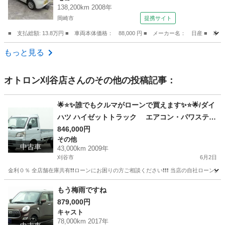
138,200km 2008年
岡崎市
提携サイト
■ 支払総額: 13.8万円 ■ 車両本体価格： 88,000 円 ■ メーカー名： 日産 ■ 
愛知
岡崎市
モコ
もっと見る
オトロン刈谷店
さんのその他の投稿記事：
🌟⭐️✨誰でもクルマがローンで買えます✨⭐️🌟/ダイ
ハツ ハイゼットトラック エアコン・パワステ
スペシャル
846,000円
その他
中古車
43,000km 2009年
刈谷市
6月2日
金利０％ 全店舗在庫共有❗️❗️ローンにお困りの方ご相談ください❗️❗️❗️ 当店の自社ローンは 
愛知
刈谷市
その他
トラック
もう梅雨ですね
879,000円
キャスト
78,000km 2017年