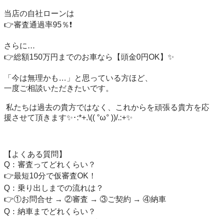
当店の自社ローンは

👉審査通過率95％❗️

さらに…

👉総額150万円までのお車なら【頭金0円OK】✨

「今は無理かも…」と思っている方ほど、

一度ご相談いただきたいです。

 私たちは過去の貴方ではなく、これからを頑張る貴方を応
援させて頂きます✨･:*+.\(( °ω° ))/.:+✨

【よくある質問】

Q：審査ってどれくらい？

👉最短10分で仮審査OK！

Q：乗り出しまでの流れは？

👉①お問合せ → ②審査 → ③ご契約 → ④納車

Q：納車までどれくらい？
