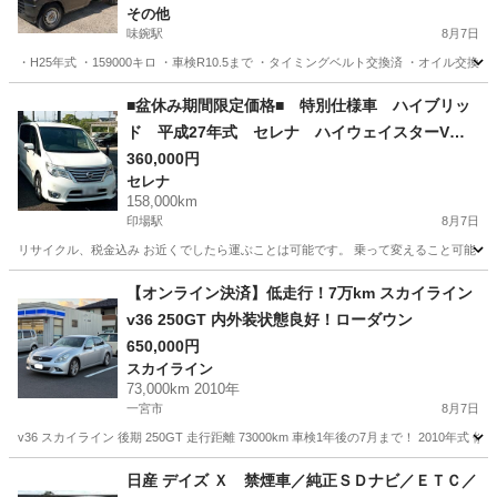
その他
味鋺駅
8月7日
・H25年式 ・159000キロ ・車検R10.5まで ・タイミングベルト交換済 ・オイル交換
愛知
名古屋市
味鋺駅
その他
クリッパー
■盆休み期間限定価格■ 特別仕様車 ハイブリッ
ド 平成27年式 セレナ ハイウェイスターVセ
レクプラスセフティHV_Aセフティ HFC26 NISS
360,000円
セレナ
AN パールホワイト
158,000km
印場駅
8月7日
リサイクル、税金込み お近くでしたら運ぶことは可能です。 乗って変えること可能 名義
愛知
名古屋市
印場駅
セレナ
【オンライン決済】低走行！7万km スカイライン
v36 250GT 内外装状態良好！ローダウン
650,000円
スカイライン
73,000km 2010年
一宮市
8月7日
v36 スカイライン 後期 250GT 走行距離 73000km 車検1年後の7月まで！ 20
愛知
一宮市
スカイライン
日産 デイズ Ｘ 禁煙車／純正ＳＤナビ／ＥＴＣ／