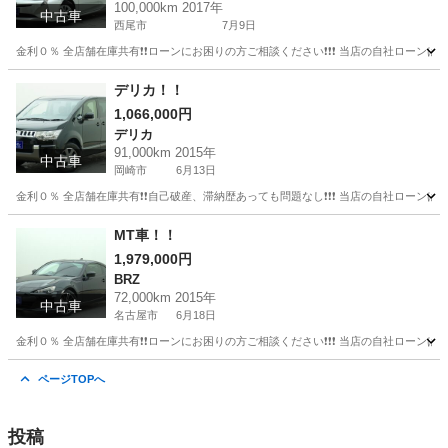
100,000km 2017年
中古車
西尾市
7月9日
金利０％ 全店舗在庫共有❗️❗️ローンにお困りの方ご相談ください❗️❗️❗️ 当店の自社ローンは 
愛知
西尾市
プリウス
デリカ！！
1,066,000円
デリカ
91,000km 2015年
中古車
岡崎市
6月13日
金利０％ 全店舗在庫共有❗️❗️自己破産、滞納歴あっても問題なし❗️❗️❗️ 当店の自社ローンは 
愛知
岡崎市
デリカ
頭金
MT車！！
1,979,000円
BRZ
72,000km 2015年
中古車
名古屋市
6月18日
金利０％ 全店舗在庫共有❗️❗️ローンにお困りの方ご相談ください❗️❗️❗️ 当店の自社ローンは 
愛知
名古屋市
BRZ
MT車
ページTOPへ
投稿