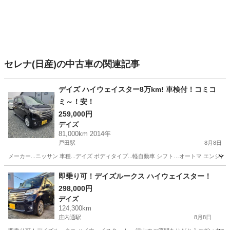
セレナ(日産)の中古車の関連記事
デイズ ハイウェイスター8万km! 車検付！コミコ
ミ～！安！
259,000円
デイズ
81,000km 2014年
戸田駅
8月8日
メーカー...ニッサン 車種...デイズ ボディタイプ...軽自動車 シフト…オートマ エンジン...ガ
愛知
名古屋市
戸田駅
デイズ
ハイウェイスター
即乗り可！デイズルークス ハイウェイスター！
298,000円
デイズ
124,300km
庄内通駅
8月8日