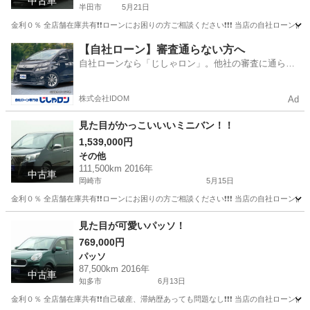
中古車
半田市
5月21日
金利０％ 全店舗在庫共有❗️❗️ローンにお困りの方ご相談ください❗️❗️❗️ 当店の自社ローンは 
愛知
半田市
キャスト
ローン
【自社ローン】審査通らない方へ
自社ローンなら「じしゃロン」。他社の審査に通らな
かった方も
株式会社IDOM
Ad
見た目がかっこいいいミニバン！！
1,539,000円
その他
111,500km 2016年
中古車
岡崎市
5月15日
金利０％ 全店舗在庫共有❗️❗️ローンにお困りの方ご相談ください❗️❗️❗️ 当店の自社ローンは 
愛知
岡崎市
その他
エスクァイア
見た目が可愛いパッソ！
769,000円
パッソ
87,500km 2016年
中古車
知多市
6月13日
金利０％ 全店舗在庫共有❗️❗️自己破産、滞納歴あっても問題なし❗️❗️❗️ 当店の自社ローンは 