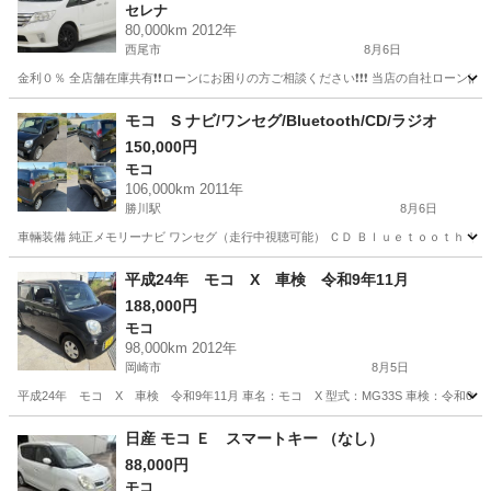
セレナ
80,000km 2012年
西尾市
8月6日
金利０％ 全店舗在庫共有❗️❗️ローンにお困りの方ご相談ください❗️❗️❗️ 当店の自社ローンは 
愛知
西尾市
セレナ
ローン
モコ S ナビ/ワンセグ/Bluetooth/CD/ラジオ
150,000円
モコ
106,000km 2011年
勝川駅
8月6日
車輛装備 純正メモリーナビ ワンセグ（走行中視聴可能） ＣＤ Ｂｌｕｅｔｏｏｔｈ リヤ
愛知
春日井市
勝川駅
モコ
平成24年 モコ X 車検 令和9年11月
188,000円
モコ
98,000km 2012年
岡崎市
8月5日
平成24年 モコ X 車検 令和9年11月 車名：モコ X 型式：MG33S 車検：令和09
愛知
岡崎市
モコ
預かり金
日産 モコ Ｅ スマートキー （なし）
88,000円
モコ