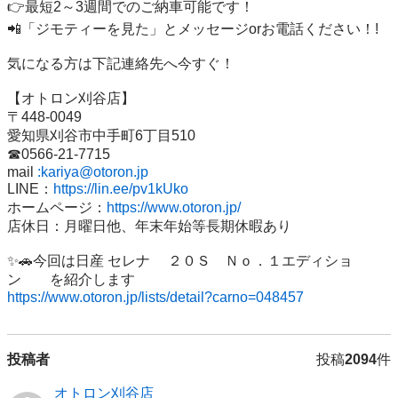
👉最短2～3週間でのご納車可能です！

📲「ジモティーを見た」とメッセージorお電話ください！!

気になる方は下記連絡先へ今すぐ！

【オトロン刈谷店】

〒448-0049

愛知県刈谷市中手町6丁目510

☎0566‐21‐7715

mail 
:kariya@otoron.jp
LINE：
https://lin.ee/pv1kUko
ホームページ：
https://www.otoron.jp/
店休日：月曜日他、年末年始等長期休暇あり

✨🚗今回は日産 セレナ 　２０Ｓ　Ｎｏ．１エディショ
https://www.otoron.jp/lists/detail?carno=048457
投稿者
投稿
2094
件
オトロン刈谷店