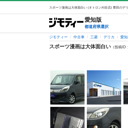
愛知
版
都道府県選択
ジモティー
中古車
三菱
デリカ
愛知
スポーツ漫画は大体面白い
（投稿ID :