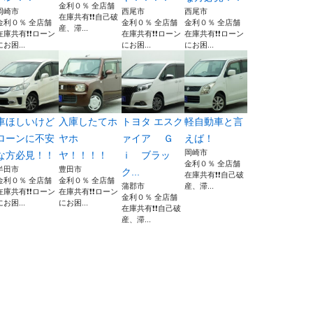
金利０％ 全店舗
岡崎市
西尾市
西尾市
在庫共有❗️❗️自己破
金利０％ 全店舗
金利０％ 全店舗
金利０％ 全店舗
産、滞...
在庫共有❗️❗️ローン
在庫共有❗️❗️ローン
在庫共有❗️❗️ローン
にお困...
にお困...
にお困...
車ほしいけど
入庫したてホ
トヨタ エスク
軽自動車と言
ローンに不安
ヤホ
ァイア Ｇ
えば！
岡崎市
な方必見！！
ヤ！！！！
ｉ ブラッ
金利０％ 全店舗
半田市
豊田市
ク...
在庫共有❗️❗️自己破
金利０％ 全店舗
金利０％ 全店舗
蒲郡市
産、滞...
在庫共有❗️❗️ローン
在庫共有❗️❗️ローン
金利０％ 全店舗
にお困...
にお困...
在庫共有❗️❗️自己破
産、滞...