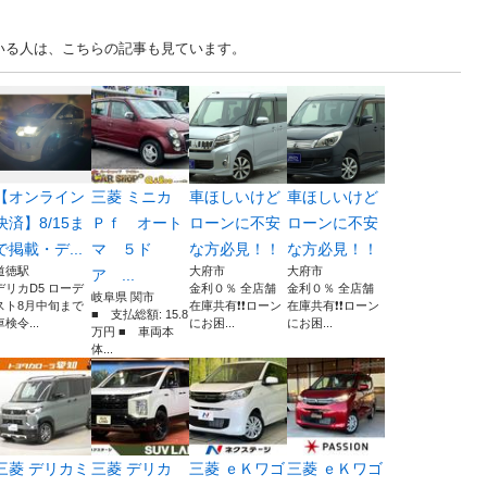
ている人は、こちらの記事も見ています。
【オンライン
三菱 ミニカ
車ほしいけど
車ほしいけど
決済】8/15ま
Ｐｆ オート
ローンに不安
ローンに不安
で掲載・デ...
マ ５ド
な方必見！！
な方必見！！
道徳駅
大府市
大府市
ア ...
デリカD5 ローデ
金利０％ 全店舗
金利０％ 全店舗
岐阜県 関市
スト8月中旬まで
在庫共有❗️❗️ローン
在庫共有❗️❗️ローン
■ 支払総額: 15.8
車検令...
にお困...
にお困...
万円 ■ 車両本
体...
三菱 デリカミ
三菱 デリカ
三菱 ｅＫワゴ
三菱 ｅＫワゴ