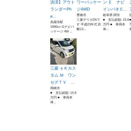
決済】アウト
ワーパッケー
ン Ｅ ナビ
ランダーPh
ジ4WD
インパネＣ...
豊橋市
岐阜県 関市
e...
三菱デリカD5で
■ 支払総額: 15.8
高蔵寺駅
す 平成23年式 距
万円 ■ 車両本
1990cc Gナビパ
離13...
体...
本
ッケージ 4W ...
三菱 ｅＫカス
タム Ｍ ワン
セグＴＶ ...
岡崎市
■ 支払総額: 15.8
万円 ■ 車両本
体...