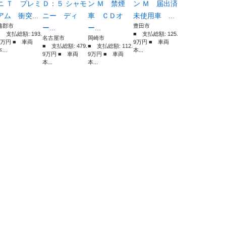
ニ Ｔ プレミ
Ｄ：５ シャモ
ン Ｍ 禁煙
ン Ｍ 届出済
アム 衝突...
ニー ディ
車 ＣＤオ
未使用車 ...
蒲郡市
豊田市
ー...
ー...
■ 支払総額: 193.
■ 支払総額: 125.
名古屋市
岡崎市
7万円 ■ 車両
9万円 ■ 車両
■ 支払総額: 479.
■ 支払総額: 112.
...
本...
9万円 ■ 車両
9万円 ■ 車両
本...
本...