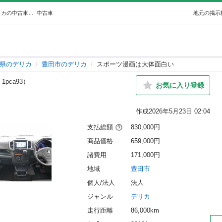
スポーツ漫画は大体面白い (オトロン刈谷店) 豊田のデリカの中古車｜ジモティー
中古車
地元の掲示
県のデリカ
豊田市のデリカ
スポーツ漫画は大体面白い
 1pca93）
お気に入り登録
作成
2026年5月23日 02:04
支払総額
830,000円
商品価格
659,000円
諸費用
171,000円
地域
豊田市
個人/法人
法人
ジャンル
デリカ
走行距離
86,000km