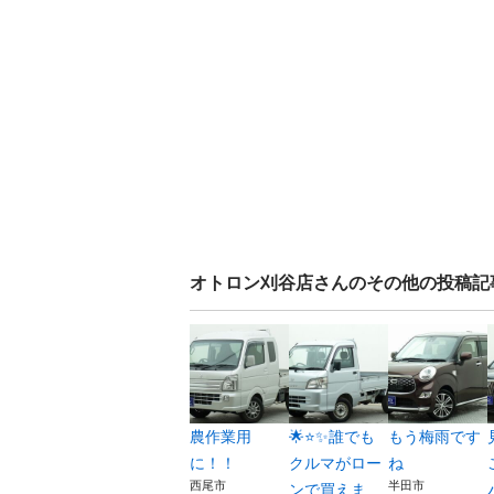
オトロン刈谷店
さんのその他の投稿記
農作業用
🌟⭐️✨誰でも
もう梅雨です
に！！
クルマがロー
ね
西尾市
半田市
ンで買えま...