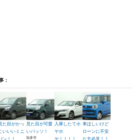
事：
見た目がかっ
見た目が可愛
入庫したてホ
車ほしいけど
こいいいミニ
いパッソ！
ヤホ
ローンに不安
知多市
バン！！
ヤ！！！！
な方必見！！