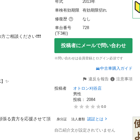
年式
2013年
車検有効期限
有効期限切れ
修復歴
なし
車台番号
728
(下3桁)
談ください❗️❗️❗️

投稿者にメールで問い合わせ
※問い合わせは会員登録とログイン必須です
中古車購入ガイド
違反を報告
注意事項


投稿者
オトロン刈谷店
男性
投稿： 
2084
0.0
認証とは
身分証
法人書類
自己紹介文が設定されていません