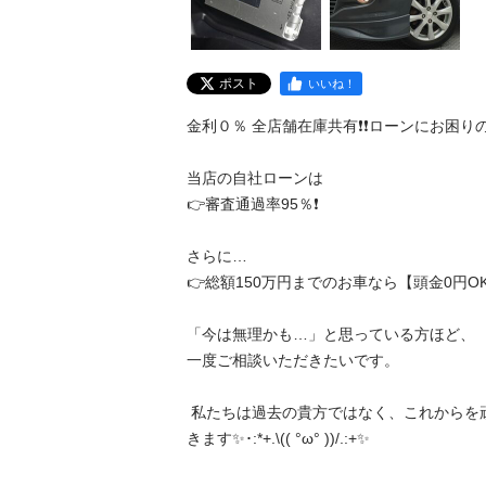
ポスト
いいね！
金利０％ 全店舗在庫共有❗️❗️ローンにお困りの方ご相
当店の自社ローンは

👉審査通過率95％❗️

さらに…

👉総額150万円までのお車なら【頭金0円OK】✨
「今は無理かも…」と思っている方ほど、

一度ご相談いただきたいです。

 私たちは過去の貴方ではなく、これからを頑張る貴方を応援させて頂
きます✨･:*+.\(( °ω° ))/.:+✨
