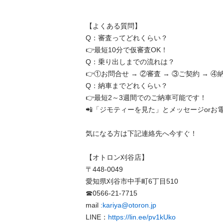
【よくある質問】

Q：審査ってどれくらい？

👉最短10分で仮審査OK！

Q：乗り出しまでの流れは？

👉①お問合せ → ②審査 → ③ご契約 → ④納車
Q：納車までどれくらい？

👉最短2～3週間でのご納車可能です！

📲「ジモティーを見た」とメッセージorお電話く
気になる方は下記連絡先へ今すぐ！

【オトロン刈谷店】

〒448-0049

愛知県刈谷市中手町6丁目510

☎0566‐21‐7715

mail 
:kariya@otoron.jp
LINE：
https://lin.ee/pv1kUko