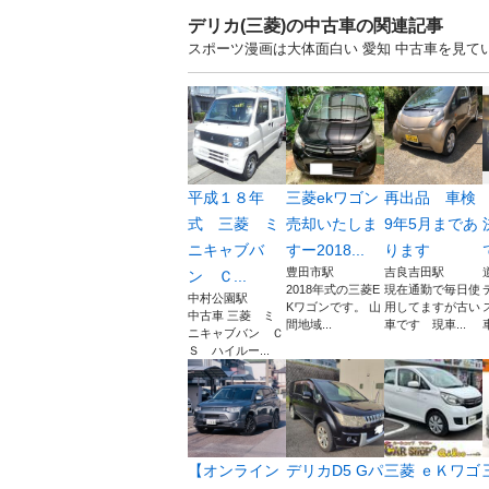
デリカ(三菱)の中古車の関連記事
スポーツ漫画は大体面白い 愛知 中古車を見
平成１８年
三菱ekワゴン
再出品 車検
式 三菱 ミ
売却いたしま
9年5月まであ
ニキャブバ
すー2018...
ります
豊田市駅
吉良吉田駅
ン Ｃ...
2018年式の三菱E
現在通勤で毎日使
中村公園駅
Kワゴンです。 山
用してますが古い
中古車 三菱 ミ
間地域...
車です 現車...
ニキャブバン Ｃ
Ｓ ハイルー...
【オンライン
デリカD5 Gパ
三菱 ｅＫワゴ