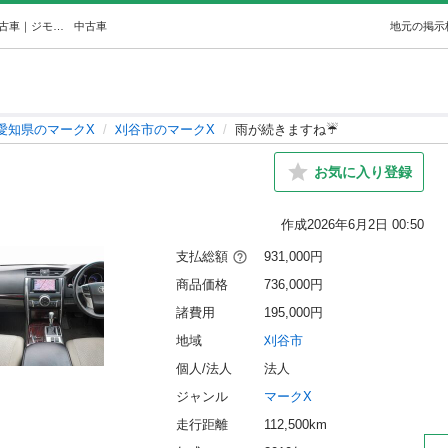
雨が続きますね☔ (オトロン刈谷店) 刈谷のマークXの中古車｜ジモティー
中古車
地元の掲示
愛知県のマークX
刈谷市のマークX
雨が続きますね☔
お気に入り登録
作成
2026年6月2日 00:50
支払総額
931,000円
商品価格
736,000円
諸費用
195,000円
地域
刈谷市
個人/法人
法人
ジャンル
マークX
走行距離
112,500km