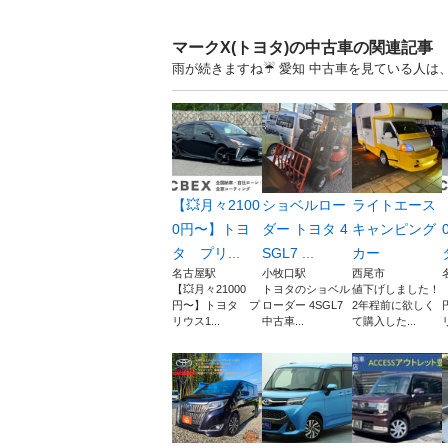
マークX(トヨタ)の中古車の関連記事
雨が続きますね☔ 愛知 中古車を見ている人は
【💥月々2100
ショベルロー
ライトエース
0円〜】トヨ
ダー トヨタ 4
キャンピング
タ プリ...
SGL7 ...
カー
名古屋駅
小牧口駅
西尾市
【💥月々21000
トヨタのショベル
値下げしました！
円〜】トヨタ プ
ローダー 4SGL7
2年程前に欲しく
リウス1...
中古車...
て購入した...