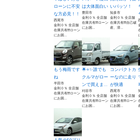
ローンに不安
は大体面白い
いパッソ！
豊田市
知多市
な方必見！！
金利０％ 全店舗
金利０％ 全店舗
西尾市
在庫共有❗️❗️ローン
在庫共有❗️❗️自己破
金利０％ 全店舗
にお困...
産、滞...
在庫共有❗️❗️ローン
にお困...
もう梅雨です
🌟⭐️✨誰でも
コンパクトカ
ね
クルマがロー
ーなのに走り
半田市
ンで買えま...
が快適
金利０％ 全店舗
刈谷市
西尾市
在庫共有❗️❗️ローン
金利０％ 全店舗
金利０％ 全店舗
にお困...
在庫共有❗️❗️ローン
在庫共有❗️❗️ローン
にお困...
にお困...