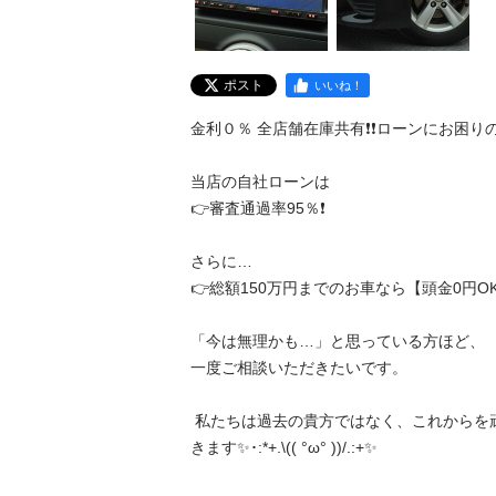
ポスト
いいね！
金利０％ 全店舗在庫共有❗️❗️ローンにお困りの方ご相
当店の自社ローンは

👉審査通過率95％❗️

さらに…

👉総額150万円までのお車なら【頭金0円OK】✨
「今は無理かも…」と思っている方ほど、

一度ご相談いただきたいです。

 私たちは過去の貴方ではなく、これからを頑張る貴方を応援させて頂
きます✨･:*+.\(( °ω° ))/.:+✨
