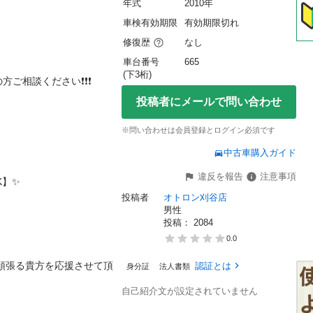
年式
2010年
車検有効期限
有効期限切れ
修復歴
なし
車台番号
665
(下3桁)
談ください❗️❗️❗️

投稿者にメールで問い合わせ
※問い合わせは会員登録とログイン必須です
中古車購入ガイド
違反を報告
注意事項


投稿者
オトロン刈谷店
男性
投稿： 
2084
0.0
認証とは
身分証
法人書類
自己紹介文が設定されていません