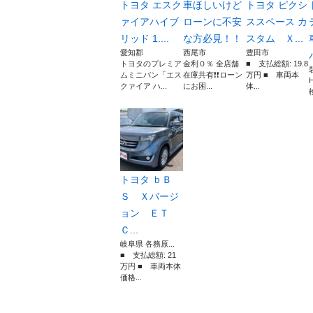
トヨタ エスク
車ほしいけど
トヨタ ピクシ
ァイアハイブ
ローンに不安
ススペース カ
リッド 1....
な方必見！！
スタム Ｘ...
愛知郡
西尾市
豊田市
トヨタのプレミア
金利０％ 全店舗
■ 支払総額: 19.8
ムミニバン「エス
在庫共有❗️❗️ローン
万円 ■ 車両本
クァイア ハ...
にお困...
体...
検
トヨタ ｂＢ
Ｓ Ｘバージ
ョン ＥＴ
Ｃ...
岐阜県 各務原...
■ 支払総額: 21
万円 ■ 車両本体
価格...