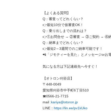
【よくある質問】

Q：審査ってどれくらい？

👉最短10分で仮審査OK！

Q：乗り出しまでの流れは？

👉①お問合せ → ②審査 → ③ご契約 → ④納車
Q：納車までどれくらい？

👉最短2～3週間でのご納車可能です！

📲「ジモティーを見た」とメッセージorお電話く
気になる方は下記連絡先へ今すぐ！

【オトロン刈谷店】

〒448-0049

愛知県刈谷市中手町6丁目510

☎0566‐21‐7715

mail 
:kariya@otoron.jp
LINE：
https://lin.ee/pv1kUko