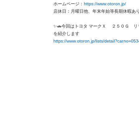
ホームページ：
https://www.otoron.jp/
店休日：月曜日他、年末年始等長期休暇あり

✨🚗今回はトヨタ マークＸ 　２５０Ｇ　
https://www.otoron.jp/lists/detail?carno=05