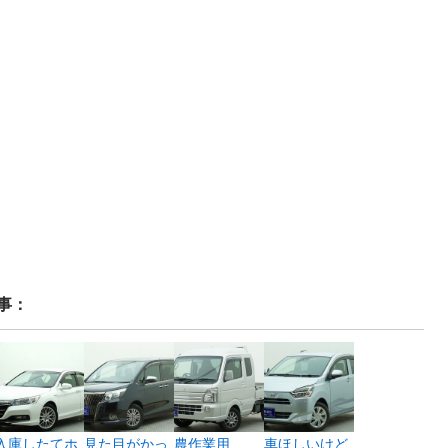
事：
入庫したてホ
見た目がかっ
農作業用
車ほしいけど