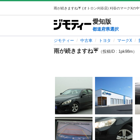
愛知
版
都道府県選択
ジモティー
中古車
トヨタ
マークX
雨が続きますね☔
（投稿ID : 1pk98m）