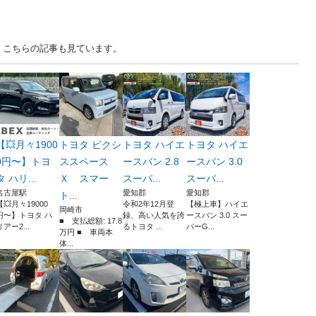
、こちらの記事も見ています。
【💥月々1900
トヨタ ピクシ
トヨタ ハイエ
トヨタ ハイエ
0円〜】トヨ
ススペース
ースバン 2.8
ースバン 3.0
タ ハリ...
Ｘ スマー
スーパ...
スーパ...
名古屋駅
愛知郡
愛知郡
ト...
【💥月々19000
令和2年12月登
【極上車】ハイエ
岡崎市
円〜】トヨタ ハ
録、高い人気を誇
ースバン 3.0 スー
■ 支払総額: 17.8
リアー2...
るトヨタ ...
パーG...
万円 ■ 車両本
体...