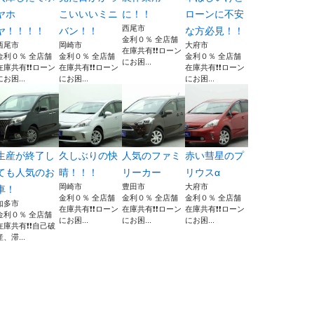
ヤホ
こいいいミニ
に！！
ローンに不安
西尾市
ヤ！！！！
バン！！
な方必見！！
金利０％ 全店舗
西尾市
岡崎市
大府市
在庫共有❗️❗️ローン
金利０％ 全店舗
金利０％ 全店舗
金利０％ 全店舗
にお困...
在庫共有❗️❗️ローン
在庫共有❗️❗️ローン
在庫共有❗️❗️ローン
にお困...
にお困...
にお困...
生産が終了し
久しぶりの快
人気のファミ
赤い彗星のプ
ても人気のお
晴！！！
リーカー
リウスα
岡崎市
豊田市
大府市
車！
金利０％ 全店舗
金利０％ 全店舗
金利０％ 全店舗
知多市
在庫共有❗️❗️ローン
在庫共有❗️❗️ローン
在庫共有❗️❗️ローン
金利０％ 全店舗
にお困...
にお困...
にお困...
在庫共有❗️❗️自己破
産、滞...