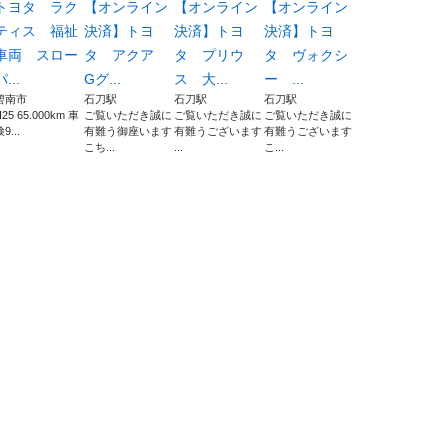
トヨタ ラク
【オンライン
【オンライン
【オンライン
ティス 福祉
決済】トヨ
決済】トヨ
決済】トヨ
車両 スロー
タ アクア
タ プリウ
タ ヴォクシ
パ...
Gグ...
ス 大...
ー ...
碧南市
石刀駅
石刀駅
石刀駅
H25 65.000km 車
ご覧いただき誠に
ご覧いただき誠に
ご覧いただき誠に
9...
有難う御座います
有難うございます
有難うございます
こち...
...
こ...