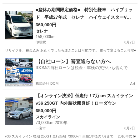
愛知
岡崎市
モコ
■盆休み期間限定価格■ 特別仕様車 ハイブリッ
ド 平成27年式 セレナ ハイウェイスターVセ
レクプラスセフティHV_Aセフティ HFC26 NISS
360,000円
セレナ
AN パールホワイト
158,000km
印場駅
8月7日
リサイクル、税金込み お近くでしたら運ぶことは可能です。 乗って変えること可能 名義
愛知
名古屋市
印場駅
セレナ
【自社ローン】審査通らない方へ
IDOMの自社ローンは税金・車検の支払いも含んでい
るので毎月の支払額は一定
株式会社IDOM
Ad
【オンライン決済】低走行！7万km スカイライン
v36 250GT 内外装状態良好！ローダウン
650,000円
スカイライン
73,000km 2010年
一宮市
8月7日
v36 スカイライン 後期 250GT 走行距離 73000km 車検1年後の7月まで！ 20