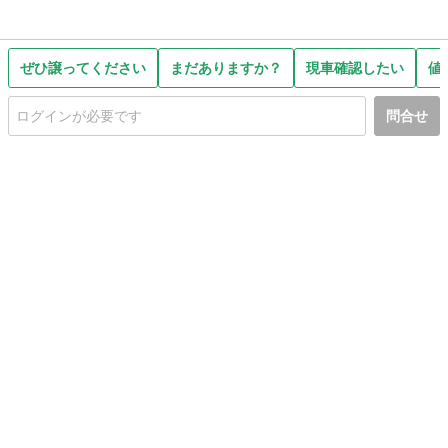
ぜひ譲ってください
まだありますか？
現車確認したい
値
問合せ
初めての方へ
利用規約
プライバシーポリシー
プライバシー・ステートメント
健全化に資する運用方針
お問い合わせ
運営会社
サイトマップ
ご利用ガイド
フリーワードで探す
PC版で表示
都道府県選択
特定商取引法の表示
利用者情報の外部送信について