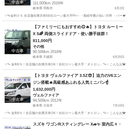
中古車
111,000km 2018年
岐阜県 羽島市
6月2日
✨🐾金利０％ 全店舗在庫共有❗️自社ローン最大手❗️🐾✨ ・勤続年数の短い方🆗 ・パー
岐阜
羽島市
その他
ムーヴキャンバス
【ファミリーにもおすすめ😊🔥】トヨタ ルーミー
X S🌈 両側スライドドア・使い勝手抜群！
811,000円
その他
中古車
90,500km 2018年
岐阜県 不破郡
6月25日
✨🐾 金利0％！全店舗の在庫共有OK！自社ローン最大手「オトロン」🐾✨ こんなお悩みは
岐阜
不破郡
その他
ルーミー
【トヨタ ヴェルファイア 3.5Z😎】迫力のV6エン
ジン搭載🔥高級感あふれる人気ミニバン☝️
1,632,000円
ヴェルファイア
中古車
94,500km 2012年
岐阜県 大垣市
7月10日
✨🐾 金利0％！全店舗の在庫共有OK！自社ローン最大手「オトロン」🐾✨ こんなお悩みは
岐阜
大垣市
ヴェルファイア
車両
スズキ ワゴンRスティングレー X🚙✨ 室内広々・