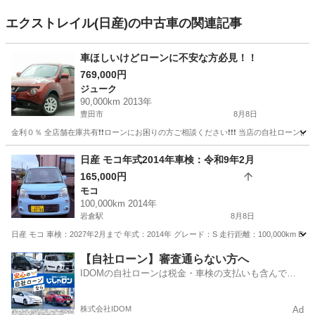
エクストレイル(日産)の中古車の関連記事
車ほしいけどローンに不安な方必見！！
769,000円
ジューク
90,000km 2013年
豊田市
8月8日
金利０％ 全店舗在庫共有❗️❗️ローンにお困りの方ご相談ください❗️❗️❗️ 当店の自社ローンは 
愛知
豊田市
ジューク
ローン
日産 モコ年式2014年車検：令和9年2月
165,000円
モコ
100,000km 2014年
岩倉駅
8月8日
日産 モコ 車検：2027年2月まで 年式：2014年 グレード：S 走行距離：100,000km B
愛知
岩倉市
岩倉駅
モコ
走行距離
【自社ローン】審査通らない方へ
IDOMの自社ローンは税金・車検の支払いも含んでい
るので毎月の支払額は一定
株式会社IDOM
Ad