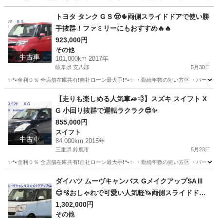
三重
桑名市
ティアナ
オトロン
トヨタ タンク G S 🤠🌵両側スライドドアで使い勝
手抜群！ファミリーにもおすすめ🔥🔥
923,000円
その他
中古車
101,000km 2017年
岐阜県 安八郡
5月30日
✨🐾金利０％ 全店舗在庫共有❗️自社ローン最大手❗️🐾✨ ・勤続年数の短い方🆗 ・パー
岐阜
安八郡
その他
タンク
【走りも楽しめる人気車🚙💨】スズキ スイフト X
G 小回り抜群で運転ラクラク😎✨
855,000円
スイフト
中古車
84,000km 2015年
三重県 鈴鹿市
5月23日
✨🐾金利０％ 全店舗在庫共有❗️自社ローン最大手❗️🐾✨ ・勤続年数の短い方🆗 ・パー
三重
鈴鹿市
スイフト
オトロン
ダイハツ ムーヴキャンバス GメイクアップSAⅢ
😊🫧おしゃれで可愛い人気軽🦄両側スライドドア
🌵🌈
1,302,000円
その他