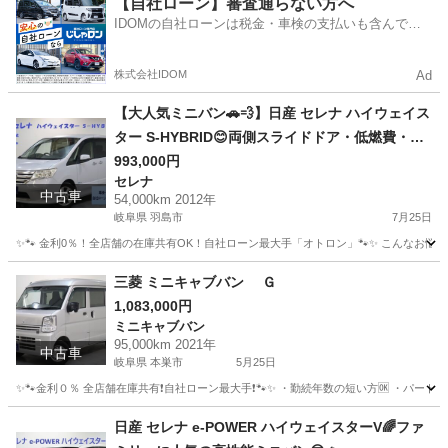
【自社ローン】審査通らない方へ
IDOMの自社ローンは税金・車検の支払いも含んでい
るので毎月の支払額は一定
株式会社IDOM
Ad
【大人気ミニバン🚗💨】日産 セレナ ハイウェイス
ター S-HYBRID😊両側スライドドア・低燃費・フ
ァミリーにおすすめの一台☝️
993,000円
セレナ
中古車
54,000km 2012年
岐阜県 羽島市
7月25日
✨🐾 金利0％！全店舗の在庫共有OK！自社ローン最大手「オトロン」🐾✨ こんなお悩みは
岐阜
羽島市
セレナ
三菱 ミニキャブバン Ｇ
1,083,000円
ミニキャブバン
95,000km 2021年
中古車
岐阜県 本巣市
5月25日
✨🐾金利０％ 全店舗在庫共有❗️自社ローン最大手❗️🐾✨ ・勤続年数の短い方🆗 ・パー
岐阜
本巣市
ミニキャブバン
オトロン
日産 セレナ e-POWER ハイウェイスターV🌈ファ