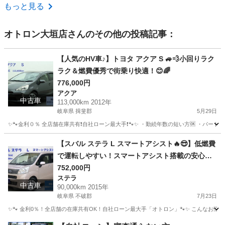
静岡
湖西市
モコ
もっと見る
オトロン大垣店
さんのその他の投稿記事：
【人気のHV車♪】トヨタ アクア S 🚙💨小回りラク
ラク＆燃費優秀で街乗り快適！😊🌈
776,000円
アクア
中古車
113,000km 2012年
岐阜県 揖斐郡
5月29日
✨🐾金利０％ 全店舗在庫共有❗️自社ローン最大手❗️🐾✨ ・勤続年数の短い方🆗 ・パー
岐阜
揖斐郡
アクア
オトロン
【スバル ステラ L スマートアシスト🔥😎】低燃費
で運転しやすい！スマートアシスト搭載の安心・
快適な軽自動車🚗💨
752,000円
ステラ
中古車
90,000km 2015年
岐阜県 不破郡
7月23日
✨🐾 金利0％！全店舗の在庫共有OK！自社ローン最大手「オトロン」🐾✨ こんなお悩みは
岐阜
不破郡
ステラ