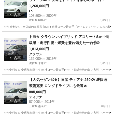
1,269,000円
LS
中古車
103,500km 2009年
岐阜県 羽島市
6月30日
✨🐾 金利0％！全店舗の在庫共有OK！自社ローン最大手「オトロン」🐾✨ こんなお悩みは
岐阜
羽島市
LS
トヨタ クラウン ハイブリッド アスリートS🚙💨高
級感・走行性能・燃費を兼ね備えた一台☝️😊
1,813,000円
クラウン
中古車
132,000km 2013年
滋賀県 米原市
6月10日
✨🐾金利０％ 全店舗在庫共有❗️自社ローン最大手❗️🐾✨ ・勤続年数の短い方🆗 ・パー
滋賀
米原市
クラウン
アスリート
【人気セダン🤠🌵】日産 ティアナ 250XV 🌈快適
装備充実 ロングドライブにも最適🔥
895,000円
ティアナ
中古車
87,000km 2011年
三重県 桑名市
6月8日
✨🐾金利０％ 全店舗在庫共有❗️自社ローン最大手❗️🐾✨ ・勤続年数の短い方🆗 ・パー