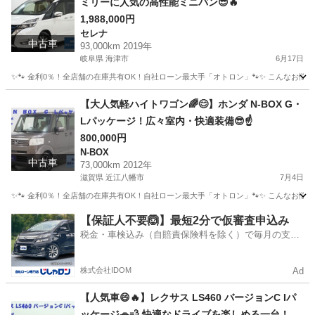
ミリーに人気の高性能ミニバン😎🔥
1,988,000円
セレナ
中古車
93,000km 2019年
岐阜県 海津市
6月17日
✨🐾 金利0％！全店舗の在庫共有OK！自社ローン最大手「オトロン」🐾✨ こんなお悩みは
岐阜
海津市
セレナ
【大人気軽ハイトワゴン🌈😊】ホンダ N-BOX G・
Lパッケージ！広々室内・快適装備😎☝️
800,000円
N-BOX
中古車
73,000km 2012年
滋賀県 近江八幡市
7月4日
✨🐾 金利0％！全店舗の在庫共有OK！自社ローン最大手「オトロン」🐾✨ こんなお悩みは
滋賀
近江八幡市
N-BOX
【保証人不要🙆】最短2分で仮審査申込み
税金・車検込み（自賠責保険料を除く）で毎月の支払
額は一定の自社ローン🚗
株式会社IDOM
Ad
【人気車😄🔥】レクサス LS460 バージョンC Iパ
ッケージ🚗💨 快適なドライブを楽しめる一台！