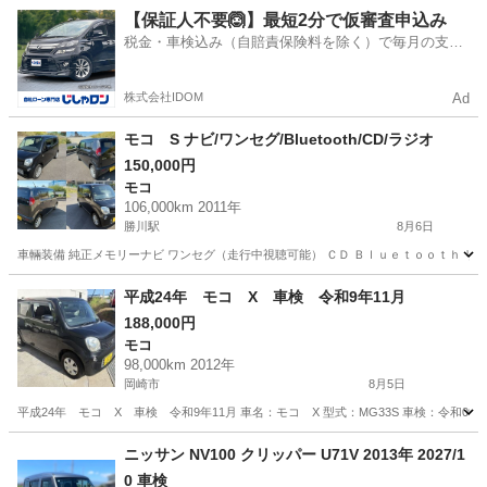
愛知
岡崎市
モコ
【保証人不要🙆】最短2分で仮審査申込み
税金・車検込み（自賠責保険料を除く）で毎月の支払
額は一定の自社ローン🚗
株式会社IDOM
Ad
モコ S ナビ/ワンセグ/Bluetooth/CD/ラジオ
150,000円
モコ
106,000km 2011年
勝川駅
8月6日
車輛装備 純正メモリーナビ ワンセグ（走行中視聴可能） ＣＤ Ｂｌｕｅｔｏｏｔｈ リヤ
愛知
春日井市
勝川駅
モコ
平成24年 モコ X 車検 令和9年11月
188,000円
モコ
98,000km 2012年
岡崎市
8月5日
平成24年 モコ X 車検 令和9年11月 車名：モコ X 型式：MG33S 車検：令和09
愛知
岡崎市
モコ
預かり金
ニッサン NV100 クリッパー U71V 2013年 2027/1
0 車検