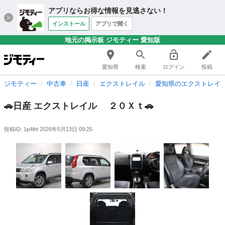
アプリならお得な情報を見逃さない！
インストール
アプリで開く
地元の掲示板 ジモティー 愛知版
愛知県
検索
ログイン
投稿
ジモティー
中古車
日産
エクストレイル
愛知県のエクストレイ
🚗日産 エクストレイル ２０Ｘｔ🚗
投稿ID: 1p4iht
2026年5月13日 09:25