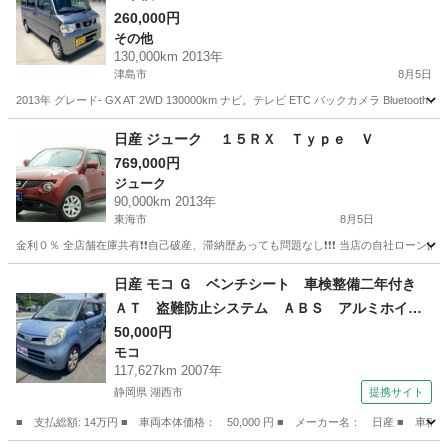
260,000円
その他
130,000km 2013年
津島市
8月5日
2013年 グレード- GX AT 2WD 130000km ナビ。テレビ ETC バックカメラ Bluetooth
愛知
津島市
その他
日産 ジューク １５ＲＸ Ｔｙｐｅ Ｖ
769,000円
ジューク
90,000km 2013年
東海市
8月5日
金利０％ 全店舗在庫共有❗️❗️自己破産、滞納歴あっても問題なし❗️❗️❗️ 当店の自社ローンは 
愛知
東海市
ジューク
日産 モコ Ｇ ベンチシート 車検整備二年付き
ＡＴ 盗難防止システム ＡＢＳ アルミホイー
ル 衝突安全ボディ エアコン パワーステアリ
50,000円
モコ
ング パワーウィンドウ ＭＤプレイヤー付き
117,627km 2007年
（車検整備付）
静岡県 湖西市
提携サイト
■ 支払総額: 14万円 ■ 車両本体価格： 50,000 円 ■ メーカー名： 日産 