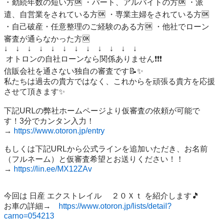
・勤続年数の短い方🆗 ・パート、アルバイトの方🆗 ・派
遣、自営業をされている方🆗 ・専業主婦をされている方🆗 
・自己破産・任意整理のご経験のある方🆗 ・他社でローン
審査が通らなかった方🆗 

↓　↓　↓　↓　↓　↓　↓　↓　↓　↓　↓　↓

 オトロンの自社ローンなら関係ありません❗️❗️❗️ 

信販会社を通さない独自の審査です📝✨ 

私たちは過去の貴方ではなく、これからを頑張る貴方を応援
させて頂きます✨

下記URLの弊社ホームページより仮審査の依頼が可能で
す！3分でカンタン入力！

→ 
https://www.otoron.jp/entry
もしくは下記URLから公式ラインを追加いただき、お名前
（フルネーム）と仮審査希望とお送りください！！

→ 
https://lin.ee/MX12ZAv
今回は 日産 エクストレイル 　２０Ｘｔ を紹介します🎵   

お車の詳細→　
https://www.otoron.jp/lists/detail?
carno=054213