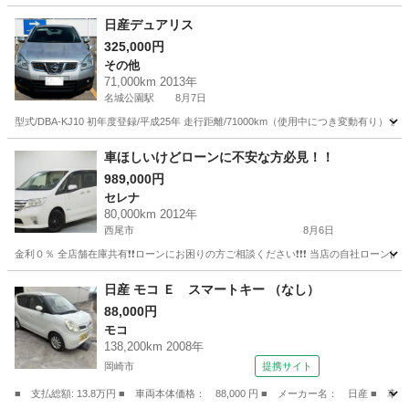
愛知
一宮市
スカイライン
日産デュアリス
325,000円
その他
71,000km 2013年
名城公園駅
8月7日
型式/DBA-KJ10 初年度登録/平成25年 走行距離/71000km（使用中につき変動
愛知
名古屋市
名城公園駅
その他
車ほしいけどローンに不安な方必見！！
989,000円
セレナ
80,000km 2012年
西尾市
8月6日
金利０％ 全店舗在庫共有❗️❗️ローンにお困りの方ご相談ください❗️❗️❗️ 当店の自社ローンは 
愛知
西尾市
セレナ
ローン
日産 モコ Ｅ スマートキー （なし）
88,000円
モコ
138,200km 2008年
岡崎市
提携サイト
■ 支払総額: 13.8万円 ■ 車両本体価格： 88,000 円 ■ メーカー名： 日産 ■ 