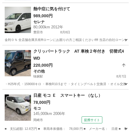
熱中症に気を付けて
989,000円
セレナ
80,000km 2012年
豊田市
8月8日
金利０％ 全店舗在庫共有❗️❗️ローンにお困りの方ご相談ください❗️❗️❗️ 当店の自社ローンは 
愛知
豊田市
セレナ
ローン
クリッパートラック AT 車検２年付き 切替式4
WD
220,000円
その他
味鋺駅
8月7日
・H25年式 ・159000キロ ・車検R10.5まで ・タイミングベルト交換済 ・オイル交換
愛知
名古屋市
味鋺駅
その他
クリッパー
日産 モコ Ｅ スマートキー （なし）
78,000円
モコ
145,000km 2006年
岡崎市
提携サイト
■ 支払総額: 12.8万円 ■ 車両本体価格： 78,000 円 ■ メーカー名： 日産 ■ 