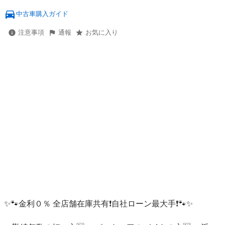
中古車購入ガイド
注意事項
通報
お気に入り
✨🐾金利０％ 全店舗在庫共有❗️自社ローン最大手❗️🐾✨
