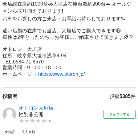
全店総在庫約1000台🚗大垣店在庫台数約200台🚗 オールジ
ャンル取り揃えております❗️ 

お車をお探しの方ご来店・お電話お待ちしております📞

遠い店舗の在庫でも当店、大垣店でご購入できます😆 

車検は2年とったのち、お客様にご納車させて頂きます🌈🌴

オトロン　大垣店 

住所：岐阜県大垣市浅草4-94 

TEL:0584-71-8570 

営業時間：9：00～18：00 

ホームページ→ 
https://www.otoron.jp/
投稿者
投稿
5385
件
オトロン大垣店
性別非公開
フォローする
0.0
身分証
法人書類