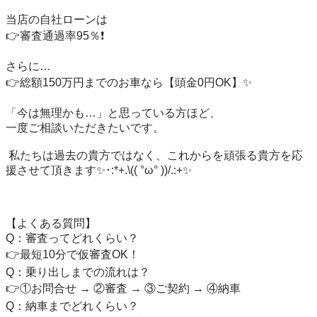
当店の自社ローンは

👉審査通過率95％❗️

さらに…

👉総額150万円までのお車なら【頭金0円OK】✨

「今は無理かも…」と思っている方ほど、

一度ご相談いただきたいです。

 私たちは過去の貴方ではなく、これからを頑張る貴方を応
援させて頂きます✨･:*+.\(( °ω° ))/.:+✨

【よくある質問】

Q：審査ってどれくらい？

👉最短10分で仮審査OK！

Q：乗り出しまでの流れは？

👉①お問合せ → ②審査 → ③ご契約 → ④納車

Q：納車までどれくらい？
