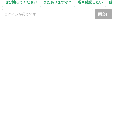
ぜひ譲ってください
まだありますか？
現車確認したい
値
問合せ
初めての方へ
利用規約
プライバシーポリシー
プライバシー・ステートメント
健全化に資する運用方針
お問い合わせ
運営会社
サイトマップ
ご利用ガイド
フリーワードで探す
PC版で表示
都道府県選択
特定商取引法の表示
利用者情報の外部送信について
© 2011-
2026
Jmty, Inc.