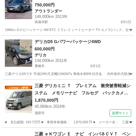
750,000円
アウトランダー
149,000km 2013年
高蔵寺駅
8月1日
1990cc Gナビパッケージ 4W ETC ドラレコ シートヒーター TV カメラ(バック、
愛知
春日井市
高蔵寺駅
アウトランダー
デリカD5 Gパワーパッケージ4WD
600,000円
デリカ
134,000km 2011年
豊橋市
8月1日
三菱デリカD5です 平成23年式 距離134000㌔ 車検令和8年10月迄 内外装年式
愛知
豊橋市
デリカ
三菱 デリカミニ Ｔ プレミアム 衝突被害軽減シ
ステム メモリーナビ フルセグ バックカメ
ラ ＥＴＣ ＣＤ ミュージックプレイヤー接続
1,870,000円
40,084km 2024年
可 ＤＶＤ再生 オートクルーズコントロール
蒲郡市
提携サイト
ＬＥＤヘッドランプ 両側電動スライド ベンチ
シート （検9.4）
■ 支払総額: 193.7万円 ■ 車両本体価格： 1,870,000 円 ■ メーカー名
愛知
蒲郡市
三菱
三菱 ｅＫワゴン Ｅ ナビ インパネＣＶＴ ベン