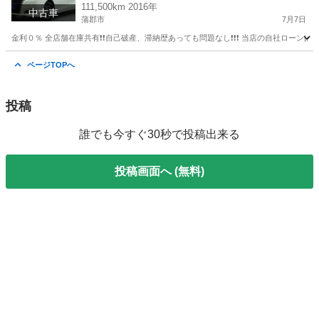
111,500km 2016年
中古車
蒲郡市
7月7日
金利０％ 全店舗在庫共有❗️❗️自己破産、滞納歴あっても問題なし❗️❗️❗️ 当店の自社ローンは 
愛知
蒲郡市
その他
ページTOPへ
投稿
誰でも今すぐ30秒で投稿出来る
投稿画面へ (無料)