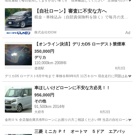
現在通勤で毎日使用してますが古い車です 現車確認してください 左側後ろのパワーウ
愛知
西尾市
吉良吉田駅
アイ
ナンバー
【自社ローン】審査に不安な方へ
税金・車検込み（自賠責保険料を除く）で毎月の支払
額は一定の自社ローン🚗
株式会社IDOM
Ad
【オンライン決済】デリカD5 ローデスト禁煙車
350,000円
デリカ
110,000km 2008年
道徳駅
8月2日
デリカD5 ローデスト8月中旬まで 車検令和9年6月 11万キロ〜 現在走行に問題はあり
愛知
名古屋市
道徳駅
デリカ
車ほしいけどローンに不安な方必見！！
956,000円
その他
91,500km 2014年
大府市
8月2日
金利０％ 全店舗在庫共有❗️❗️ローンにお困りの方ご相談ください❗️❗️❗️ 当店の自社ローンは 
愛知
大府市
その他
ローン
三菱 ミニカ Ｐｆ オートマ ５ドア エアバッ