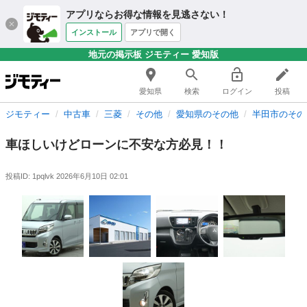
アプリならお得な情報を見逃さない！
インストール
アプリで開く
地元の掲示板 ジモティー 愛知版
愛知県
検索
ログイン
投稿
ジモティー
中古車
三菱
その他
愛知県のその他
半田市のその
車ほしいけどローンに不安な方必見！！
投稿ID: 1pqlvk
2026年6月10日 02:01