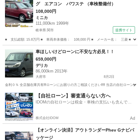
グ エアコン パワステ （車検整備付）
108,000円
ミニカ
111,000km 1999年
岐阜県 関市
提携サイト
■ 支払総額: 15.8万円 ■ 車両本体価格： 108,000 円 ■ メーカー名： 三菱 
岐阜
関市
ミニカ
車ほしいけどローンに不安な方必見！！
659,000円
デリカ
86,000km 2013年
大府市
8月2日
金利０％ 全店舗在庫共有❗️❗️ローンにお困りの方ご相談ください❗️❗️❗️ 当店の自社ローンは 
愛知
大府市
デリカ
ローン
【自社ローン】審査通らない方へ
IDOMの自社ローンは税金・車検の支払いも含んでい
るので毎月の支払額は一定
株式会社IDOM
Ad
【オンライン決済】アウトランダーPhev Gナビパ
ッケージ