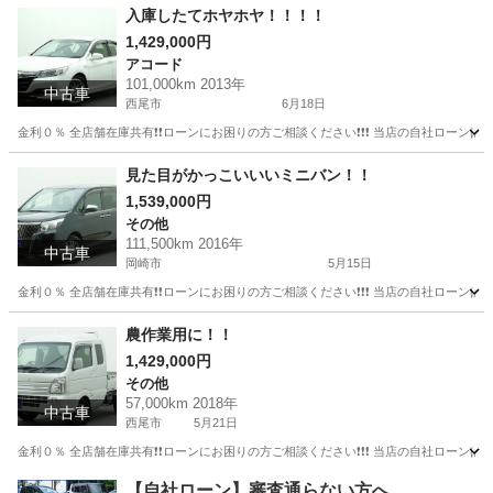
愛知
知多市
パッソ
頭金
入庫したてホヤホヤ！！！！
1,429,000円
アコード
101,000km 2013年
中古車
西尾市
6月18日
金利０％ 全店舗在庫共有❗️❗️ローンにお困りの方ご相談ください❗️❗️❗️ 当店の自社ローンは 
愛知
西尾市
アコード
ローン
見た目がかっこいいいミニバン！！
1,539,000円
その他
111,500km 2016年
中古車
岡崎市
5月15日
金利０％ 全店舗在庫共有❗️❗️ローンにお困りの方ご相談ください❗️❗️❗️ 当店の自社ローンは 
愛知
岡崎市
その他
エスクァイア
農作業用に！！
1,429,000円
その他
57,000km 2018年
中古車
西尾市
5月21日
金利０％ 全店舗在庫共有❗️❗️ローンにお困りの方ご相談ください❗️❗️❗️ 当店の自社ローンは 
愛知
西尾市
その他
スーパーキャリイ
【自社ローン】審査通らない方へ