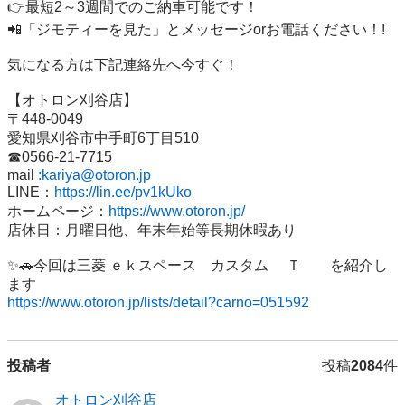
👉最短2～3週間でのご納車可能です！

📲「ジモティーを見た」とメッセージorお電話ください！!

気になる方は下記連絡先へ今すぐ！

【オトロン刈谷店】

〒448-0049

愛知県刈谷市中手町6丁目510

☎0566‐21‐7715

mail 
:kariya@otoron.jp
LINE：
https://lin.ee/pv1kUko
ホームページ：
https://www.otoron.jp/
店休日：月曜日他、年末年始等長期休暇あり

✨🚗今回は三菱 ｅｋスペース　カスタム 　Ｔ　　を紹介し
https://www.otoron.jp/lists/detail?carno=051592
投稿者
投稿
2084
件
オトロン刈谷店