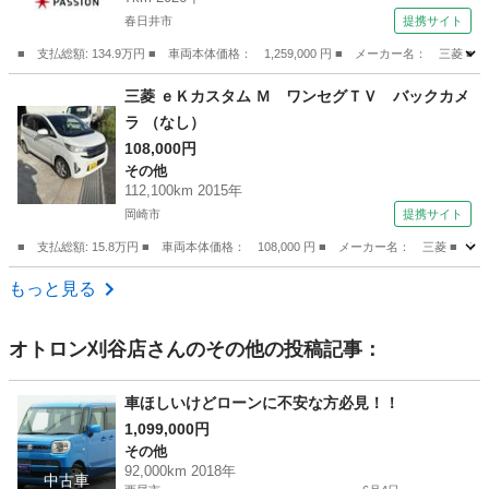
ートエアコン パワーウインドウ （検11.6）
春日井市
提携サイト
■ 支払総額: 134.9万円 ■ 車両本体価格： 1,259,000 円 ■ メーカー名
愛知
春日井市
eKワゴン
三菱 ｅＫカスタム Ｍ ワンセグＴＶ バックカメ
ラ （なし）
108,000円
その他
112,100km 2015年
岡崎市
提携サイト
■ 支払総額: 15.8万円 ■ 車両本体価格： 108,000 円 ■ メーカー名： 三菱 ■
愛知
岡崎市
その他
もっと見る
オトロン刈谷店
さんのその他の投稿記事：
車ほしいけどローンに不安な方必見！！
1,099,000円
その他
92,000km 2018年
中古車