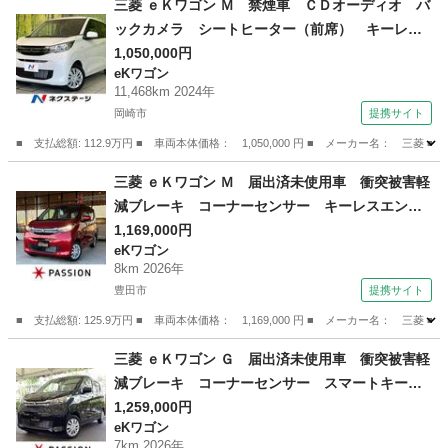
三菱 ｅＫワゴン Ｍ 禁煙車 ＣＤオーディオ バ
ックカメラ シートヒーター（前席） キーレ
ス 衝突被害軽減装置 アイドリングストップ
1,050,000円
eKワゴン
コーナーセンサー 車線逸脱警報 オートハイビ
11,468km 2024年
ーム 踏み間違い防止アシスト （検9.12）
岡崎市
提携サイト
■ 支払総額: 112.9万円 ■ 車両本体価格： 1,050,000 円 ■ メーカー名
愛知
岡崎市
eKワゴン
三菱 ｅＫワゴン Ｍ 届出済未使用車 衝突被害軽
減ブレーキ コーナーセンサー キーレスエント
リー アイドリングストップ バックカメラ ベ
1,169,000円
eKワゴン
ンチシート 電動格納ドアミラー マニュアルエ
8km 2026年
アコン シートヒーター パワーウインドウ （検
豊田市
提携サイト
11.5）
■ 支払総額: 125.9万円 ■ 車両本体価格： 1,169,000 円 ■ メーカー名
愛知
豊田市
eKワゴン
三菱 ｅＫワゴン Ｇ 届出済未使用車 衝突被害軽
減ブレーキ コーナーセンサー スマートキー
アイドリングストップ バックカメラ 電動格納
1,259,000円
eKワゴン
ドアミラー ベンチシート シートヒーター オ
7km 2026年