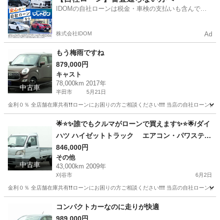
IDOMの自社ローンは税金・車検の支払いも含んでい
るので毎月の支払額は一定
株式会社IDOM
Ad
もう梅雨ですね
879,000円
キャスト
78,000km 2017年
中古車
半田市
5月21日
金利０％ 全店舗在庫共有❗️❗️ローンにお困りの方ご相談ください❗️❗️❗️ 当店の自社ローンは 
愛知
半田市
キャスト
ローン
🌟⭐️✨誰でもクルマがローンで買えます✨⭐️🌟/ダイ
ハツ ハイゼットトラック エアコン・パワステ
スペシャル
846,000円
その他
中古車
43,000km 2009年
刈谷市
6月2日
金利０％ 全店舗在庫共有❗️❗️ローンにお困りの方ご相談ください❗️❗️❗️ 当店の自社ローンは 
愛知
刈谷市
その他
トラック
コンパクトカーなのに走りが快適
989,000円