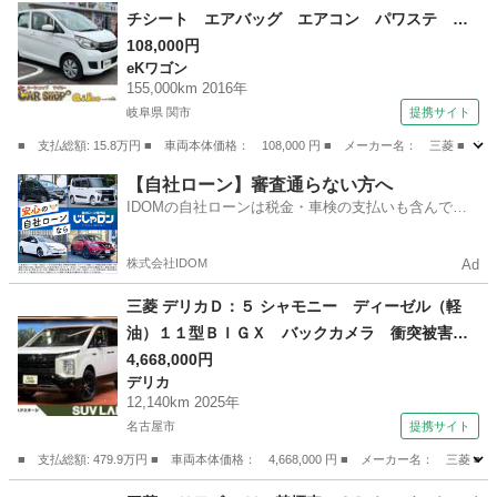
チシート エアバッグ エアコン パワステ パ
ワーウィンドウ （車検整備付）
108,000円
eKワゴン
155,000km 2016年
岐阜県 関市
提携サイト
■ 支払総額: 15.8万円 ■ 車両本体価格： 108,000 円 ■ メーカー名： 三
岐阜
関市
eKワゴン
【自社ローン】審査通らない方へ
IDOMの自社ローンは税金・車検の支払いも含んでい
るので毎月の支払額は一定
株式会社IDOM
Ad
三菱 デリカＤ：５ シャモニー ディーゼル（軽
油）１１型ＢＩＧＸ バックカメラ 衝突被害軽
減システム レーダークルーズ 禁煙車 電動リ
4,668,000円
デリカ
アゲート ハーフレザーシート シートヒータ
12,140km 2025年
ー パワーシート ドラレコ コーナーセンサー
名古屋市
提携サイト
（検10.5）
■ 支払総額: 479.9万円 ■ 車両本体価格： 4,668,000 円 ■ メーカー名
愛知
名古屋市
デリカ