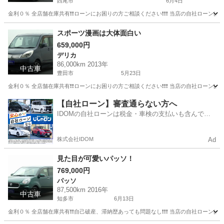
西尾市
6月4日
金利０％ 全店舗在庫共有❗️❗️ローンにお困りの方ご相談ください❗️❗️❗️ 当店の自社ローンは 
愛知
西尾市
その他
ローン
スポーツ漫画は大体面白い
659,000円
デリカ
86,000km 2013年
中古車
豊田市
5月23日
金利０％ 全店舗在庫共有❗️❗️ローンにお困りの方ご相談ください❗️❗️❗️ 当店の自社ローンは 
愛知
豊田市
デリカ
ローン
【自社ローン】審査通らない方へ
IDOMの自社ローンは税金・車検の支払いも含んでい
るので毎月の支払額は一定
株式会社IDOM
Ad
見た目が可愛いパッソ！
769,000円
パッソ
87,500km 2016年
中古車
知多市
6月13日
金利０％ 全店舗在庫共有❗️❗️自己破産、滞納歴あっても問題なし❗️❗️❗️ 当店の自社ローンは 