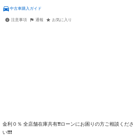
中古車購入ガイド
注意事項
通報
お気に入り
金利０％ 全店舗在庫共有❗️❗️ローンにお困りの方ご相談くださ
い❗️❗️❗️
