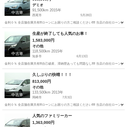
デミオ
91,500km 2015年
中古車
西尾市
5月28日
金利０％ 全店舗在庫共有❗️❗️ローンにお困りの方ご相談ください❗️❗️❗️ 当店の自社ローンは 
愛知
西尾市
デミオ
コンパクトカー
生産が終了しても人気のお車！
1,583,000円
その他
118,500km 2015年
中古車
知多市
6月13日
金利０％ 全店舗在庫共有❗️❗️自己破産、滞納歴あっても問題なし❗️❗️❗️ 当店の自社ローンは 
愛知
知多市
その他
久しぶりの快晴！！！
813,000円
その他
133,500km 2013年
中古車
岡崎市
7月3日
金利０％ 全店舗在庫共有❗️❗️ローンにお困りの方ご相談ください❗️❗️❗️ 当店の自社ローンは 
愛知
岡崎市
その他
人気のファミリーカー
1,363,000円