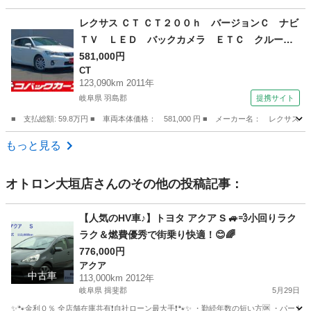
愛知
名古屋市
レクサス
レクサス ＣＴ ＣＴ２００ｈ バージョンＣ ナビ
ＴＶ ＬＥＤ バックカメラ ＥＴＣ クルーズ
コントロール スマートキー プッシュスター
581,000円
CT
ト ＤＶＤ再生 純正１６アルミホイール （検10.
123,090km 2011年
2）
岐阜県 羽島郡
提携サイト
■ 支払総額: 59.8万円 ■ 車両本体価格： 581,000 円 ■ メーカー名： レ
岐阜
羽島郡
CT
もっと見る
オトロン大垣店
さんのその他の投稿記事：
【人気のHV車♪】トヨタ アクア S 🚙💨小回りラク
ラク＆燃費優秀で街乗り快適！😊🌈
776,000円
アクア
中古車
113,000km 2012年
岐阜県 揖斐郡
5月29日
✨🐾金利０％ 全店舗在庫共有❗️自社ローン最大手❗️🐾✨ ・勤続年数の短い方🆗 ・パー