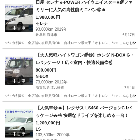
日産 セレナ e-POWER ハイウェイスターV🌈ファ
ミリーに人気の高性能ミニバン😎🔥
1,988,000円
セレナ
中古車
93,000km 2019年
岐阜県 海津市
6月17日
✨🐾 金利0％！全店舗の在庫共有OK！自社ローン最大手「オトロン」🐾✨ こんなお悩みは
岐阜
海津市
セレナ
【大人気軽ハイトワゴン🌈😊】ホンダ N-BOX G・
Lパッケージ！広々室内・快適装備😎☝️
800,000円
N-BOX
中古車
73,000km 2012年
滋賀県 近江八幡市
7月4日
✨🐾 金利0％！全店舗の在庫共有OK！自社ローン最大手「オトロン」🐾✨ こんなお悩みは
滋賀
近江八幡市
N-BOX
【人気車😄🔥】レクサス LS460 バージョンC Iパ
ッケージ🚗💨 快適なドライブを楽しめる一台！
1,269,000円
LS
中古車
103,500km 2009年