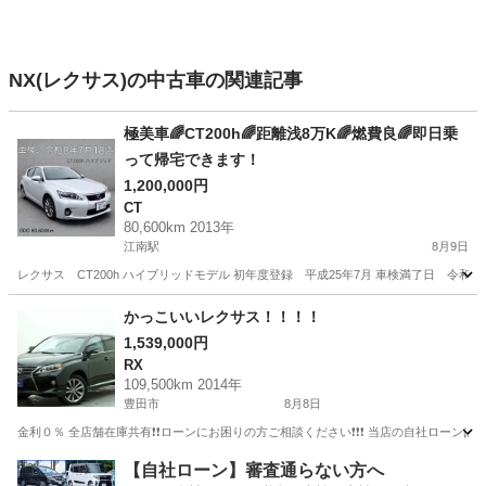
NX(レクサス)の中古車の関連記事
極美車🌈CT200h🌈距離浅8万K🌈燃費良🌈即日乗
って帰宅できます！
1,200,000円
CT
80,600km 2013年
江南駅
8月9日
レクサス CT200h ハイブリッドモデル 初年度登録 平成25年7月 車検満了日 令和8年
愛知
江南市
江南駅
CT
かっこいいレクサス！！！！
1,539,000円
RX
109,500km 2014年
豊田市
8月8日
金利０％ 全店舗在庫共有❗️❗️ローンにお困りの方ご相談ください❗️❗️❗️ 当店の自社ローンは 
愛知
豊田市
RX
【自社ローン】審査通らない方へ