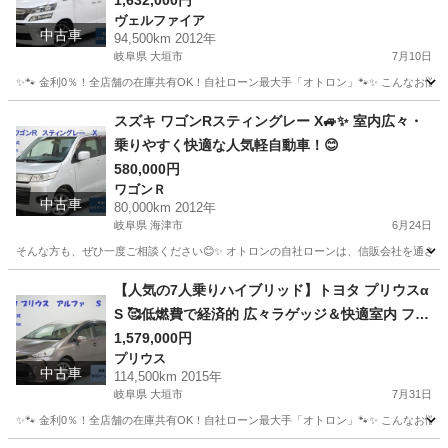
1,632,000円
ヴェルファイア
中古車
94,500km 2012年
岐阜県 大垣市
7月10日
✨🐾 金利0％！全店舗の在庫共有OK！自社ローン最大手「オトロン」🐾✨ こんなお悩みは
岐阜
大垣市
ヴェルファイア
車両
スズキ ワゴンRスティングレー X🚙✨ 室内広々・
乗りやすく快適な人気軽自動車！😊
580,000円
ワゴンＲ
中古車
80,000km 2012年
岐阜県 海津市
6月24日
そんな方も、ぜひ一度ご相談ください😊✨ オトロンの自社ローンは、信販会社を通さない独自審
岐阜
海津市
ワゴンＲ
【人気の7人乗りハイブリッド】トヨタ プリウスα
S 🥰低燃費で経済的 広々ラゲッジ＆快適室内 ファ
ミリーにもおすすめの人気ワゴン 🚗✨
1,579,000円
プリウス
中古車
114,500km 2015年
岐阜県 大垣市
7月31日
✨🐾 金利0％！全店舗の在庫共有OK！自社ローン最大手「オトロン」🐾✨ こんなお悩みは