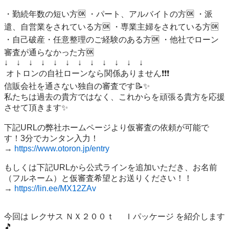
・勤続年数の短い方🆗 ・パート、アルバイトの方🆗 ・派
遣、自営業をされている方🆗 ・専業主婦をされている方🆗 
・自己破産・任意整理のご経験のある方🆗 ・他社でローン
審査が通らなかった方🆗 

↓　↓　↓　↓　↓　↓　↓　↓　↓　↓　↓　↓

 オトロンの自社ローンなら関係ありません❗️❗️❗️ 

信販会社を通さない独自の審査です📝✨ 

私たちは過去の貴方ではなく、これからを頑張る貴方を応援
させて頂きます✨

下記URLの弊社ホームページより仮審査の依頼が可能で
す！3分でカンタン入力！

→ 
https://www.otoron.jp/entry
もしくは下記URLから公式ラインを追加いただき、お名前
（フルネーム）と仮審査希望とお送りください！！

→ 
https://lin.ee/MX12ZAv
今回は レクサス ＮＸ２００ｔ 　Ｉパッケージ を紹介します
🎵   
