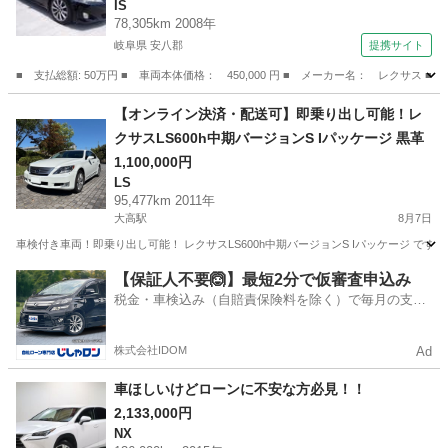
IS
78,305km 2008年
岐阜県 安八郡
提携サイト
■ 支払総額: 50万円 ■ 車両本体価格： 450,000 円 ■ メーカー名： レク
岐阜
安八郡
IS
【オンライン決済・配送可】即乗り出し可能！レ
クサスLS600h中期バージョンS Iパッケージ 黒革
1,100,000円
LS
95,477km 2011年
大高駅
8月7日
車検付き車両！即乗り出し可能！ レクサスLS600h中期バージョンS Iパッケージ です。 ■車
愛知
名古屋市
大高駅
LS
【保証人不要🙆】最短2分で仮審査申込み
税金・車検込み（自賠責保険料を除く）で毎月の支払
額は一定の自社ローン🚗
株式会社IDOM
Ad
車ほしいけどローンに不安な方必見！！
2,133,000円
NX