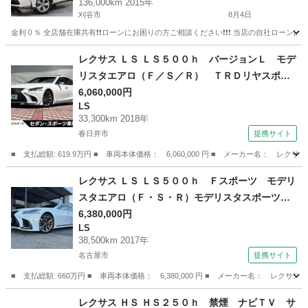
136,000km 2015年
刈谷市
8月4日
金利０％ 全店舗在庫共有❗️❗️ローンにお困りの方ご相談ください❗️❗️❗️ 当店の自社ローンは 
愛知
刈谷市
NX
ローン
レクサス ＬＳ ＬＳ５００ｈ バージョンＬ モデ
リスタエアロ（Ｆ／Ｓ／Ｒ） ＴＲＤリヤスポイ
ラー マクレビ ムーンルーフ ＯＰ２０インチ
6,060,000円
LS
ＡＷ 禁煙車 デジタルインナーミラー ハンズ
33,300km 2018年
フリーパワートランクリッド セミアニリン革
春日井市
提携サイト
１オーナー （検9.11）
■ 支払総額: 619.9万円 ■ 車両本体価格： 6,060,000 円 ■ メーカー名
愛知
春日井市
LS
レクサス ＬＳ ＬＳ５００ｈ Ｆスポーツ モデリ
スタエアロ（Ｆ・Ｓ・Ｒ）モデリスタスポーツマ
フラー モデリスタトランクスポイラー マーク
6,380,000円
LS
レビンソン 赤黒レザーインテリア サンルー
38,500km 2017年
フ パノラミックビューカメラ 新車取説 保証
名古屋市
提携サイト
書 スペアキー有り （検8.11）
■ 支払総額: 660万円 ■ 車両本体価格： 6,380,000 円 ■ メーカー名： 
愛知
名古屋市
LS
レクサス ＨＳ ＨＳ２５０ｈ 禁煙 ナビＴＶ サ