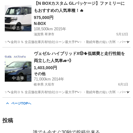
岐阜
大垣市
プリウス
【N BOXカスタム GLパッケージ】ファミリーに
もおすすめの人気車種！🔥
975,000円
N-BOX
中古車
108,500km 2015年
滋賀県 草津市
5月12日
✨🐾金利０％ 全店舗在庫共有❗️自社ローン最大手❗️🐾✨ ・勤続年数の短い方🆗 ・パー
滋賀
草津市
N-BOX
オトロン
ヴェゼル ハイブリッドX🤠🌵低燃費と走行性能を
両立した人気車🚙💨
1,403,000円
その他
中古車
71,000km 2014年
岐阜県 大垣市
6月1日
✨🐾金利０％ 全店舗在庫共有❗️自社ローン最大手❗️🐾✨ ・勤続年数の短い方🆗 ・パー
岐阜
大垣市
その他
ヴェゼル
ページTOPへ
投稿
誰でも今すぐ30秒で投稿出来る