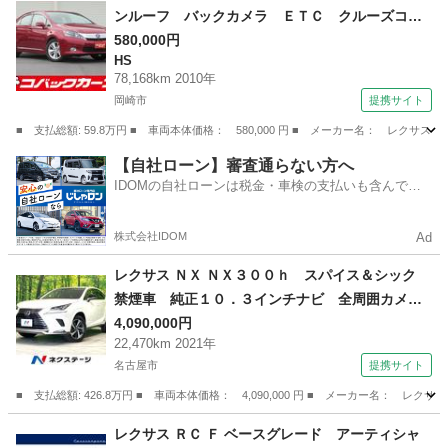
ンルーフ バックカメラ ＥＴＣ クルーズコン
トロール スマートキー ＤＶＤ再生 イモビラ
580,000円
HS
イザー 後席送風機 （検9.8）
78,168km 2010年
岡崎市
提携サイト
■ 支払総額: 59.8万円 ■ 車両本体価格： 580,000 円 ■ メーカー名： レ
愛知
岡崎市
HS
【自社ローン】審査通らない方へ
IDOMの自社ローンは税金・車検の支払いも含んでい
るので毎月の支払額は一定
株式会社IDOM
Ad
レクサス ＮＸ ＮＸ３００ｈ スパイス＆シック
禁煙車 純正１０．３インチナビ 全周囲カメ
ラ 衝突被害軽減システム レーダークルーズ
4,090,000円
22,470km 2021年
電動リアゲート ステアリングヒーター 黒革シ
名古屋市
提携サイト
ート 前席シートエアコン コーナーセンサー
ＬＥＤヘッド ＥＴＣ２．０ （車検整備付）
■ 支払総額: 426.8万円 ■ 車両本体価格： 4,090,000 円 ■ メーカー名
愛知
名古屋市
レクサス
レクサス ＲＣ Ｆ ベースグレード アーティシャ