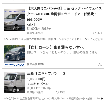
岐阜
揖斐郡
アクア
オトロン
【大人気ミニバン🚗💨】日産 セレナ ハイウェイス
ター S-HYBRID😊両側スライドドア・低燃費・フ
ァミリーにおすすめの一台☝️
993,000円
セレナ
中古車
54,000km 2012年
岐阜県 羽島市
7月25日
✨🐾 金利0％！全店舗の在庫共有OK！自社ローン最大手「オトロン」🐾✨ こんなお悩みは
岐阜
羽島市
セレナ
【自社ローン】審査通らない方へ
自社ローンなら「じしゃロン」。他社の審査に通らな
かった方も
株式会社IDOM
Ad
三菱 ミニキャブバン Ｇ
1,083,000円
ミニキャブバン
95,000km 2021年
中古車
岐阜県 本巣市
5月25日
✨🐾金利０％ 全店舗在庫共有❗️自社ローン最大手❗️🐾✨ ・勤続年数の短い方🆗 ・パー
岐阜
本巣市
ミニキャブバン
オトロン