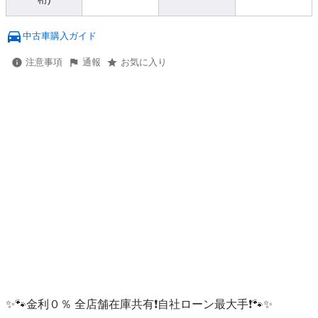
中古車購入ガイド
注意事項
通報
お気に入り
✨🐾金利０％ 全店舗在庫共有❗️自社ローン最大手❗️🐾✨
