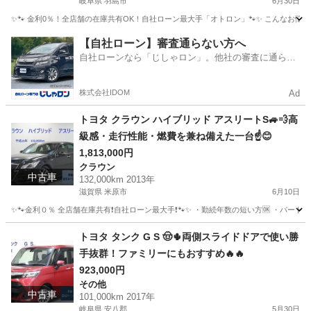
岐阜県 羽島市
6月30日
✨🐾 金利0％！全店舗の在庫共有OK！自社ローン最大手「オトロン」🐾✨ こんなお悩みは
岐阜
羽島市
LS
【自社ローン】審査通らない方へ
自社ローンなら「じしゃロン」。他社の審査に通らな
かった方も
株式会社IDOM
Ad
トヨタ クラウン ハイブリッド アスリートS🚙💨高
級感・走行性能・燃費を兼ね備えた一台☝️😊
1,813,000円
クラウン
中古車
132,000km 2013年
滋賀県 米原市
6月10日
✨🐾金利０％ 全店舗在庫共有❗️自社ローン最大手❗️🐾✨ ・勤続年数の短い方🆗 ・パー
滋賀
米原市
クラウン
アスリート
トヨタ タンク G S 🤠🌵両側スライドドアで使い勝
手抜群！ファミリーにもおすすめ🔥🔥
923,000円
その他
中古車
101,000km 2017年
岐阜県 安八郡
5月30日