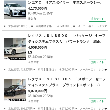
ンエアロ リアスポイラー 本革スポーツシー
ト クリアランスソナー ＥＮＫＥＩ１９インチ
4,173,000円
90,403km 2015年
アルミ オレンジキャリパー ブラインドスポッ
津島市
提携サイト
トモニター バックカメラ ＢＬＩＴＺ車高調
シートクーラー （検8.12）
■ 支払総額: 428万円 ■ 車両本体価格： 4,173,000 円 ■ メーカー名： 
愛知
津島市
レクサス
レクサス ＬＳ ＬＳ５００ Ｉパッケージ セーフ
ティシステムプラスＡ パワートランク 純正２
０インチスパッタリングアルミ デジタルインナ
4,058,000円
LS
ーミラー 黒革シート パワーシート ベンチレ
55,440km 2018年
ーション プレミアムサウンドシステム ＥＴ
名古屋市
提携サイト
Ｃ 禁煙車 （検9.5）
■ 支払総額: 419.3万円 ■ 車両本体価格： 4,058,000 円 ■ メーカー名
愛知
名古屋市
LS
レクサス ＥＳ ＥＳ３００ｈ Ｆスポーツ セーフ
ティシステムプラス ブラインドスポット ３眼
ＬＥＤヘッドライト 純正１９インチＡＷ 革巻
4,979,000円
36,100km 2022年
ステアリング 専用スポーツシート スマートキ
名古屋市
提携サイト
ー プレミアムサウンドシステム ムーンルーフ
（検9.1）
■ 支払総額: 509.9万円 ■ 車両本体価格： 4,979,000 円 ■ メーカー名