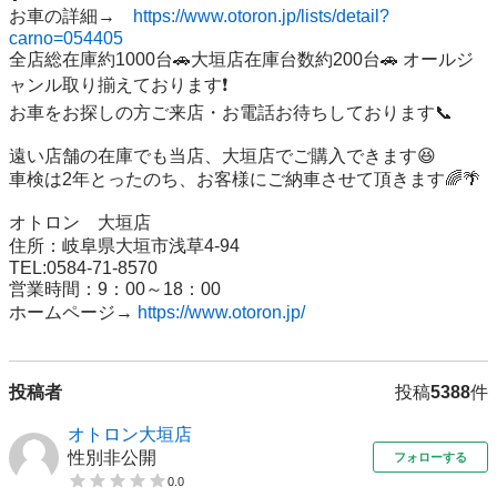
お車の詳細→　
https://www.otoron.jp/lists/detail?
carno=054405
全店総在庫約1000台🚗大垣店在庫台数約200台🚗 オールジ
ャンル取り揃えております❗️ 

お車をお探しの方ご来店・お電話お待ちしております📞

遠い店舗の在庫でも当店、大垣店でご購入できます😆 

車検は2年とったのち、お客様にご納車させて頂きます🌈🌴

オトロン　大垣店 

住所：岐阜県大垣市浅草4-94 

TEL:0584-71-8570 

営業時間：9：00～18：00 

ホームページ→ 
https://www.otoron.jp/
投稿者
投稿
5388
件
オトロン大垣店
性別非公開
フォローする
0.0