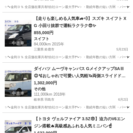
✨🐾金利０％ 全店舗在庫共有❗️自社ローン最大手❗️🐾✨ ・勤続年数の短い方🆗 ・パー
岐阜
安八郡
その他
タンク
【走りも楽しめる人気車🚙💨】スズキ スイフト X
G 小回り抜群で運転ラクラク😎✨
855,000円
スイフト
中古車
84,000km 2015年
三重県 鈴鹿市
5月23日
✨🐾金利０％ 全店舗在庫共有❗️自社ローン最大手❗️🐾✨ ・勤続年数の短い方🆗 ・パー
三重
鈴鹿市
スイフト
オトロン
ダイハツ ムーヴキャンバス GメイクアップSAⅢ
😊🫧おしゃれで可愛い人気軽🦄両側スライドドア
🌵🌈
1,302,000円
その他
中古車
111,000km 2018年
岐阜県 羽島市
6月2日
✨🐾金利０％ 全店舗在庫共有❗️自社ローン最大手❗️🐾✨ ・勤続年数の短い方🆗 ・パー
岐阜
羽島市
その他
ムーヴキャンバス
【トヨタ ヴェルファイア 3.5Z😎】迫力のV6エン
ジン搭載🔥高級感あふれる人気ミニバン☝️