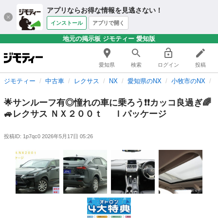
アプリならお得な情報を見逃さない！
インストール
アプリで開く
地元の掲示板 ジモティー 愛知版
愛知県
検索
ログイン
投稿
ジモティー
中古車
レクサス
NX
愛知県のNX
小牧市のNX
🌟サンルーフ有◎憧れの車に乗ろう❗❗カッコ良過ぎ🌈
🚙レクサス ＮＸ２００ｔ Ｉパッケージ
投稿ID: 1p7qc0
2026年5月17日 05:26