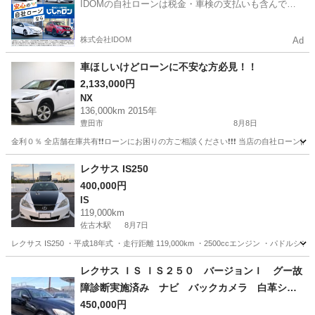
IDOMの自社ローンは税金・車検の支払いも含んでい
るので毎月の支払額は一定
株式会社IDOM
Ad
車ほしいけどローンに不安な方必見！！
2,133,000円
NX
136,000km 2015年
豊田市
8月8日
金利０％ 全店舗在庫共有❗️❗️ローンにお困りの方ご相談ください❗️❗️❗️ 当店の自社ローンは 
愛知
豊田市
NX
ローン
レクサス IS250
400,000円
IS
119,000km
佐古木駅
8月7日
レクサス IS250 ・平成18年式 ・走行距離 119,000km ・2500ccエンジン ・
愛知
弥富市
佐古木駅
IS
レクサス ＩＳ ＩＳ２５０ バージョンＩ グー故
障診断実施済み ナビ バックカメラ 白革シー
ト インテリキー （検9.5）
450,000円