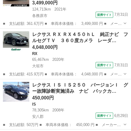
3,499,000円
124,713km
2021年
7月31日
提携サイト
各務原市
■ 支払総額: 361.6万円 ■ 車両本体価格： 3,499,000 円 ■ メーカ
ー名： レクサス ■ 車種名： ＥＳ ■ グレード名： ＥＳ３００
岐阜
各務原市
レクサス
レクサス ＲＸ ＲＸ４５０ｈＬ 純正ナビ フ
ｈ バージョンＬ 後期 ６ヶ月走行距離無制限保証付 サンルー
ルセグＴＶ ３６０度カメラ レーダ…
フ 本革白...
4,048,000円
RX
65,467km
2020年
7月31日
提携サイト
大垣市
■ 支払総額: 415.9万円 ■ 車両本体価格： 4,048,000 円 ■ メーカ
ー名： レクサス ■ 車種名： ＲＸ ■ グレード名： ＲＸ４５０
岐阜
大垣市
RX
レクサス ＩＳ ＩＳ２５０ バージョンＩ グ
ｈＬ 純正ナビ フルセグＴＶ ３６０度カメラ レーダークルーズ
ー故障診断実施済み ナビ バックカ…
コントロ...
450,000円
IS
78,305km
2008年
6月29日
提携サイト
安八郡
■ 支払総額: 50万円 ■ 車両本体価格： 450,000 円 ■ メーカー
名： レクサス ■ 車種名： ＩＳ ■ グレード名： ＩＳ２５０