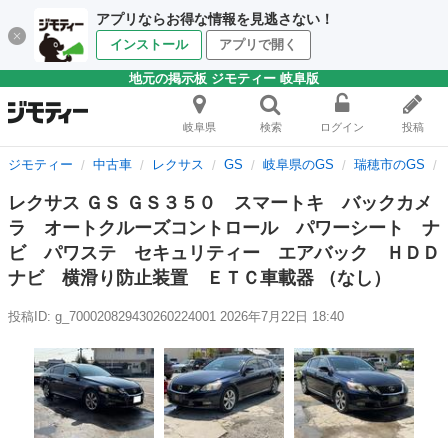
アプリならお得な情報を見逃さない！
インストール
アプリで開く
地元の掲示板 ジモティー 岐阜版
岐阜県
検索
ログイン
投稿
ジモティー
中古車
レクサス
GS
岐阜県のGS
瑞穂市のGS
レクサス ＧＳ ＧＳ３５０ スマートキ バックカメ
ラ オートクルーズコントロール パワーシート ナ
ビ パワステ セキュリティー エアバック ＨＤＤ
ナビ 横滑り防止装置 ＥＴＣ車載器 （なし）
投稿ID: g_700020829430260224001
2026年7月22日 18:40