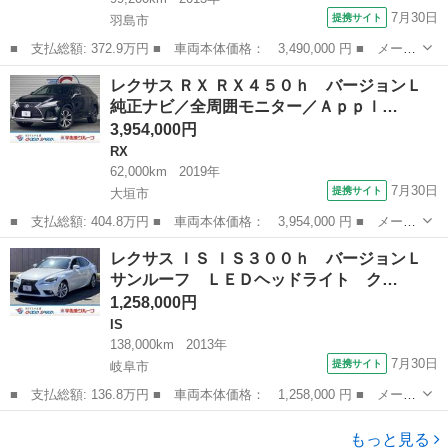
7月30日
提携サイト
羽島市
■ 支払総額: 372.9万円 ■ 車両本体価格： 3,490,000 円 ■ メーカ
ー名： レクサス ■ 車種名： ＬＳ ■ グレード名： ＬＳ６００
岐阜
羽島市
LS
レクサス ＲＸ ＲＸ４５０ｈ バージョンＬ
ｈＬ エグゼクティブパッケージ ナイトビュー本革張りインストル
純正ナビ／全周囲モニター／Ａｐｐｌ…
メントパ...
3,954,000円
RX
62,000km
2019年
7月30日
提携サイト
大垣市
■ 支払総額: 404.8万円 ■ 車両本体価格： 3,954,000 円 ■ メーカ
ー名： レクサス ■ 車種名： ＲＸ ■ グレード名： ＲＸ４５０
岐阜
大垣市
RX
レクサス ＩＳ ＩＳ３００ｈ バージョンＬ
ｈ バージョンＬ 純正ナビ／全周囲モニター／ＡｐｐｌｅＣａｒＰ
サンルーフ ＬＥＤヘッドライト ク…
ｌａｙ／...
1,258,000円
IS
138,000km
2013年
7月30日
提携サイト
岐阜市
■ 支払総額: 136.8万円 ■ 車両本体価格： 1,258,000 円 ■ メーカ
ー名： レクサス ■ 車種名： ＩＳ ■ グレード名： ＩＳ３００
岐阜
岐阜市
IS
ｈ バージョンＬ サンルーフ ＬＥＤヘッドライト クルーズコン
もっと見る