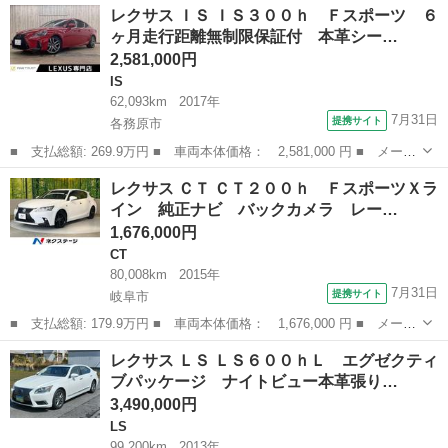
岐阜
安八郡
IS
レクサス ＩＳ ＩＳ３００ｈ Ｆスポーツ ６
バージョンＩ グー故障診断実施済み ナビ バックカメラ 白革シ
ヶ月走行距離無制限保証付 本革シー…
ート インテリキ...
2,581,000円
IS
62,093km
2017年
7月31日
提携サイト
各務原市
■ 支払総額: 269.9万円 ■ 車両本体価格： 2,581,000 円 ■ メーカ
ー名： レクサス ■ 車種名： ＩＳ ■ グレード名： ＩＳ３００
岐阜
各務原市
IS
レクサス ＣＴ ＣＴ２００ｈ ＦスポーツＸラ
ｈ Ｆスポーツ ６ヶ月走行距離無制限保証付 本革シート サンル
イン 純正ナビ バックカメラ レー…
ーフ レ...
1,676,000円
CT
80,008km
2015年
7月31日
提携サイト
岐阜市
■ 支払総額: 179.9万円 ■ 車両本体価格： 1,676,000 円 ■ メーカ
ー名： レクサス ■ 車種名： ＣＴ ■ グレード名： ＣＴ２００
岐阜
岐阜市
CT
レクサス ＬＳ ＬＳ６００ｈＬ エグゼクティ
ｈ ＦスポーツＸライン 純正ナビ バックカメラ レーダークルー
ブパッケージ ナイトビュー本革張り…
ズ 禁煙...
3,490,000円
LS
99,200km
2013年