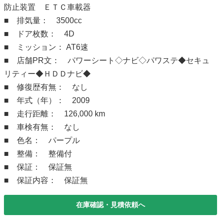
防止装置 ＥＴＣ車載器
■ 排気量： 3500cc
■ ドア枚数： 4D
■ ミッション： AT6速
■ 店舗PR文： パワーシート◇ナビ◇パワステ◆セキュ
リティー◆ＨＤＤナビ◆
■ 修復歴有無： なし
■ 年式（年）： 2009
■ 走行距離： 126,000 km
■ 車検有無： なし
■ 色名： パープル
■ 整備： 整備付
■ 保証： 保証無
■ 保証内容： 保証無
在庫確認・見積依頼へ