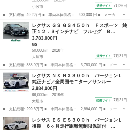
123,000km
2011年
7月26日
提携サイト
小牧市
■ 支払総額: 49.2万円 ■ 車両本体価格： 400,000 円 ■ メーカー
名： レクサス ■ 車種名： ＣＴ ■ グレード名： ＣＴ２００
愛知
小牧市
CT
レクサス ＧＳ ＧＳ４５０ｈ Ｆスポーツ 純
ｈ バージョンＣ 電格ミラー Ｂカメラ ＴＶナビ オートエアコ
正１２．３インチナビ フルセグ Ｂ…
ン ＥＴＣ車載...
3,783,000円
GS
50,000km
2018年
7月31日
提携サイト
大垣市
■ 支払総額: 388.9万円 ■ 車両本体価格： 3,783,000 円 ■ メーカ
ー名： レクサス ■ 車種名： ＧＳ ■ グレード名： ＧＳ４５０
岐阜
大垣市
GS
レクサス ＮＸ ＮＸ３００ｈ バージョンＬ
ｈ Ｆスポーツ 純正１２．３インチナビ フルセグ Ｂｌｕｅｔｏ
純正ナビ／全周囲モニター／サンルー…
ｏｔｈ ...
2,884,000円
66,000km
2019年
7月31日
提携サイト
大垣市
■ 支払総額: 299.8万円 ■ 車両本体価格： 2,884,000 円 ■ メーカ
ー名： レクサス ■ 車種名： ＮＸ ■ グレード名： ＮＸ３００
岐阜
大垣市
レクサス
レクサス ＥＳ ＥＳ３００ｈ バージョンＬ
ｈ バージョンＬ 純正ナビ／全周囲モニター／サンルーフ／シート
後期 ６ヶ月走行距離無制限保証付 …
ヒーター...