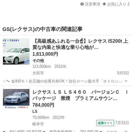
注意事項
お気に入り
2
GS(レクサス)の中古車の関連記事
【高級感あふれる一台☝️】レクサス IS200t 上
質な内装と快適な乗り心地が…
1,813,000円
その他
113,000km
2015年
大垣市
8月3日
✨🐾 金利0％！全店舗の在庫共有OK！自社ローン最大手「オトロン」
🐾✨ こんなお悩みはありませんか？🤔 ✅ 勤続年数が短い ✅ パー
岐阜
大垣市
その他
車両
レクサス ＬＳ ＬＳ４６０ バージョンＣ Ｉ
ト・アルバイト勤務 ✅ 派遣社員・自営業 ✅ 専業主婦（主夫） ✅ 自
パッケージ 禁煙 プラミアムサウン…
己破産...
784,000円
LS
70,000km
2012年
7月31日
提携サイト
岐阜市
■ 支払総額: 94.8万円 ■ 車両本体価格： 784,000 円 ■ メーカー