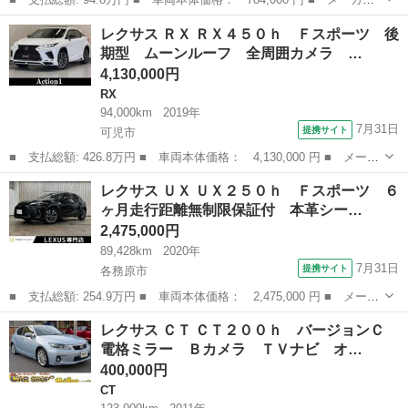
名： レクサス ■ 車種名： ＬＳ ■ グレード名： ＬＳ４６０
岐阜
岐阜市
LS
レクサス ＲＸ ＲＸ４５０ｈ Ｆスポーツ 後
バージョンＣ Ｉパッケージ 禁煙 プラミアムサウンド シートヒ
期型 ムーンルーフ 全周囲カメラ …
ーター セミ...
4,130,000円
RX
94,000km
2019年
7月31日
提携サイト
可児市
■ 支払総額: 426.8万円 ■ 車両本体価格： 4,130,000 円 ■ メーカ
ー名： レクサス ■ 車種名： ＲＸ ■ グレード名： ＲＸ４５０
岐阜
可児市
RX
レクサス ＵＸ ＵＸ２５０ｈ Ｆスポーツ ６
ｈ Ｆスポーツ 後期型 ムーンルーフ 全周囲カメラ ＴＲＤフロ
ヶ月走行距離無制限保証付 本革シー…
ント・サ...
2,475,000円
89,428km
2020年
7月31日
提携サイト
各務原市
■ 支払総額: 254.9万円 ■ 車両本体価格： 2,475,000 円 ■ メーカ
ー名： レクサス ■ 車種名： ＵＸ ■ グレード名： ＵＸ２５０
岐阜
各務原市
レクサス
レクサス ＣＴ ＣＴ２００ｈ バージョンＣ
ｈ Ｆスポーツ ６ヶ月走行距離無制限保証付 本革シート 全周囲
電格ミラー Ｂカメラ ＴＶナビ オ…
カメラ ...
400,000円
CT