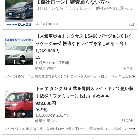
岐阜
海津市
セレナ
【自社ローン】審査通らない方へ
自社ローンなら「じしゃロン」。他社の審査に通らな
かった方も
株式会社IDOM
Ad
【人気車😄🔥】レクサス LS460 バージョンC Iパ
ッケージ🚗💨 快適なドライブを楽しめる一台！
1,269,000円
LS
中古車
103,500km 2009年
岐阜県 羽島市
6月30日
✨🐾 金利0％！全店舗の在庫共有OK！自社ローン最大手「オトロン」🐾✨ こんなお悩みは
岐阜
羽島市
LS
トヨタ タンク G S 🤠🌵両側スライドドアで使い勝
手抜群！ファミリーにもおすすめ🔥🔥
923,000円
その他
中古車
101,000km 2017年
岐阜県 安八郡
5月30日
✨🐾金利０％ 全店舗在庫共有❗️自社ローン最大手❗️🐾✨ ・勤続年数の短い方🆗 ・パー
岐阜
安八郡
その他
タンク