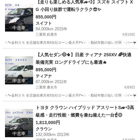
【走りも楽しめる人気車🚙💨】スズキ スイフト X
G 小回り抜群で運転ラクラク😎✨
855,000円
スイフト
中古車
84,000km 2015年
三重県 鈴鹿市
5月23日
✨🐾金利０％ 全店舗在庫共有❗️自社ローン最大手❗️🐾✨ ・勤続年数の短い方🆗 ・パー
三重
鈴鹿市
スイフト
オトロン
【人気セダン🤠🌵】日産 ティアナ 250XV 🌈快適
装備充実 ロングドライブにも最適🔥
895,000円
ティアナ
中古車
87,000km 2011年
三重県 桑名市
6月8日
✨🐾金利０％ 全店舗在庫共有❗️自社ローン最大手❗️🐾✨ ・勤続年数の短い方🆗 ・パー
三重
桑名市
ティアナ
オトロン
トヨタ クラウン ハイブリッド アスリートS🚙💨高
級感・走行性能・燃費を兼ね備えた一台☝️😊
1,813,000円
クラウン
中古車
132,000km 2013年