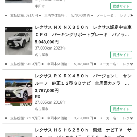
ＦＳＰＯＲＴ専用リヤスポイラー無 （車検整備
半田市
提携サイト
付）
■ 支払総額: 591万円 ■ 車両本体価格： 5,780,000 円 ■ メーカー名：
愛知
半田市
IS
レクサス ＮＸ ＮＸ３５０ｈ レクサス認定中古車
ＣＰＯ パーキングサポートブレーキ パノラミ
ックビューモニター 後席シートヒーター ムー
5,048,000円
37,000km 2023年
ンルーフ フロアマット（社外） （検10.4）
名古屋市
提携サイト
■ 支払総額: 515.3万円 ■ 車両本体価格： 5,048,000 円 ■ メーカー名
愛知
名古屋市
レクサス
レクサス ＲＸ ＲＸ４５０ｈ バージョンＬ サン
ルーフ 純正１２型ＳＤナビ 全周囲カメラ １
００Ｖ電源 衝突被害軽減システム レーダーク
3,767,000円
RX
ルーズ 禁煙車 電動リアゲート レザーシー
27,835km 2016年
ト 全席シートヒーター シートエアコン ドラ
名古屋市
提携サイト
レコ コーナーセンサー （検9.1）
■ 支払総額: 389.9万円 ■ 車両本体価格： 3,767,000 円 ■ メーカー名
愛知
名古屋市
RX
レクサス ＨＳ ＨＳ２５０ｈ 禁煙 ナビＴＶ サ