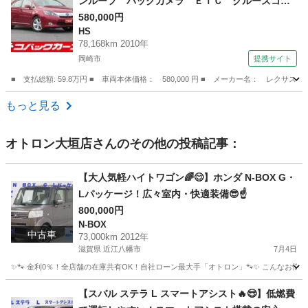
ンルーフ バックカメラ ＥＴＣ クルーズコン
トロール スマートキー ＤＶＤ再生 イモビラ
580,000円
HS
イザー 後席送風機 （検9.8）
78,168km 2010年
岡崎市
提携サイト
■ 支払総額: 59.8万円 ■ 車両本体価格： 580,000 円 ■ メーカー名： レ
愛知
岡崎市
HS
もっと見る
オトロン大垣店
さんのその他の投稿記事：
【大人気軽ハイトワゴン🌈😊】ホンダ N-BOX G・
Lパッケージ！広々室内・快適装備😎☝️
800,000円
N-BOX
中古車
73,000km 2012年
滋賀県 近江八幡市
7月4日
✨🐾 金利0％！全店舗の在庫共有OK！自社ローン最大手「オトロン」🐾✨ こんなお悩みは
滋賀
近江八幡市
N-BOX
【スバル ステラ L スマートアシスト🔥😎】低燃費