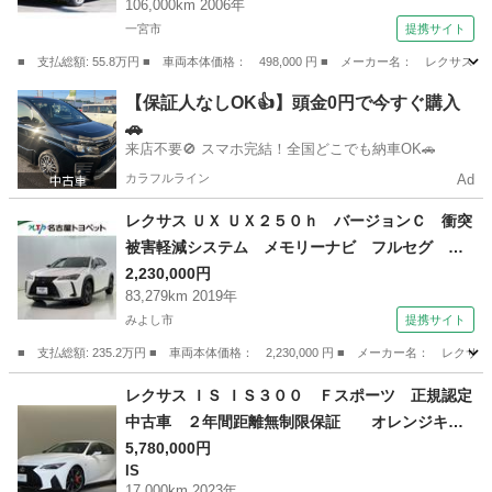
106,000km 2006年
一宮市
提携サイト
■ 支払総額: 55.8万円 ■ 車両本体価格： 498,000 円 ■ メーカー名： レ
愛知
一宮市
GS
【保証人なしOK👍】頭金0円で今すぐ購入
🚗
来店不要🚫 スマホ完結！全国どこでも納車OK🚗
カラフルライン
Ad
レクサス ＵＸ ＵＸ２５０ｈ バージョンＣ 衝突
被害軽減システム メモリーナビ フルセグ バ
ックカメラ ＥＴＣ ＣＤ ミュージックプレイ
2,230,000円
83,279km 2019年
ヤー接続可 電動シート オートクルーズコント
みよし市
提携サイト
ロール ＬＥＤヘッドランプ スマートキー キ
ーレス ハイブリッド （車検整備付）
■ 支払総額: 235.2万円 ■ 車両本体価格： 2,230,000 円 ■ メーカー名
愛知
みよし市
レクサス
レクサス ＩＳ ＩＳ３００ Ｆスポーツ 正規認定
中古車 ２年間距離無制限保証 オレンジキャ
リパー 三眼フルＬＥＤランプ パノラミックビ
5,780,000円
IS
ューモニター 後席ＳＲＳサイドエアーバック
17,000km 2023年