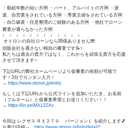
・勤続年数の短い方🆗 ・パート、アルバイトの方🆗 ・派
遣、自営業をされている方🆗 ・専業主婦をされている方🆗 
・自己破産・任意整理のご経験のある方🆗 ・他社でローン
審査が通らなかった方🆗 

↓　↓　↓　↓　↓　↓　↓　↓　↓　↓　↓　↓

 オトロンの自社ローンなら関係ありません❗️❗️❗️ 

信販会社を通さない独自の審査です📝✨ 

私たちは過去の貴方ではなく、これからを頑張る貴方を応援
させて頂きます✨

下記URLの弊社ホームページより仮審査の依頼が可能で
す！3分でカンタン入力！

→ 
https://www.otoron.jp/entry
もしくは下記URLから公式ラインを追加いただき、お名前
（フルネーム）と仮審査希望とお送りください！！

→ 
https://lin.ee/MX12ZAv
今回は レクサス ＲＸ２７０ 　バージョンＬ を紹介します🎵   

お車の詳細→　
https://www.otoron.jp/lists/detail?