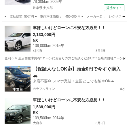
78,305km 2008年
岐阜県 安八郡
提携サイト
■ 支払総額: 50万円 ■ 車両本体価格： 450,000 円 ■ メーカー名： レク
岐阜
安八郡
IS
車ほしいけどローンに不安な方必見！！
2,133,000円
NX
136,000km 2015年
刈谷市
8月4日
金利０％ 全店舗在庫共有❗️❗️ローンにお困りの方ご相談ください❗️❗️❗️ 当店の自社ローンは 
愛知
刈谷市
NX
ローン
【保証人なしOK👍】頭金0円で今すぐ購入
🚗
来店不要🚫 スマホ完結！全国どこでも納車OK🚗
カラフルライン
Ad
車ほしいけどローンに不安な方必見！！
1,539,000円
RX
109,500km 2014年
大府市
8月2日