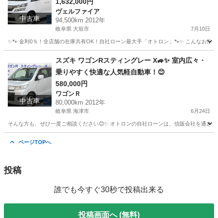
1,632,000円
ヴェルファイア
中古車
94,500km 2012年
岐阜県 大垣市
7月10日
✨🐾 金利0％！全店舗の在庫共有OK！自社ローン最大手「オトロン」🐾✨ こんなお悩みは
岐阜
大垣市
ヴェルファイア
車両
スズキ ワゴンRスティングレー X🚙✨ 室内広々・
乗りやすく快適な人気軽自動車！😊
580,000円
ワゴンＲ
中古車
80,000km 2012年
岐阜県 海津市
6月24日
そんな方も、ぜひ一度ご相談ください😊✨ オトロンの自社ローンは、信販会社を通さない独自審
岐阜
海津市
ワゴンＲ
ページTOPへ
投稿
誰でも今すぐ30秒で投稿出来る
投稿画面へ (無料)