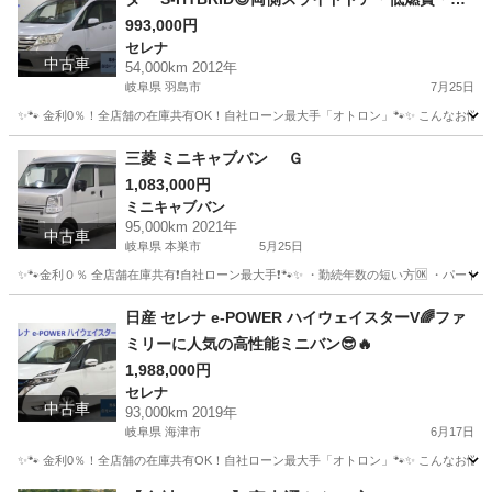
ァミリーにおすすめの一台☝️
993,000円
セレナ
中古車
54,000km 2012年
岐阜県 羽島市
7月25日
✨🐾 金利0％！全店舗の在庫共有OK！自社ローン最大手「オトロン」🐾✨ こんなお悩みは
岐阜
羽島市
セレナ
三菱 ミニキャブバン Ｇ
1,083,000円
ミニキャブバン
95,000km 2021年
中古車
岐阜県 本巣市
5月25日
✨🐾金利０％ 全店舗在庫共有❗️自社ローン最大手❗️🐾✨ ・勤続年数の短い方🆗 ・パー
岐阜
本巣市
ミニキャブバン
オトロン
日産 セレナ e-POWER ハイウェイスターV🌈ファ
ミリーに人気の高性能ミニバン😎🔥
1,988,000円
セレナ
中古車
93,000km 2019年
岐阜県 海津市
6月17日
✨🐾 金利0％！全店舗の在庫共有OK！自社ローン最大手「オトロン」🐾✨ こんなお悩みは