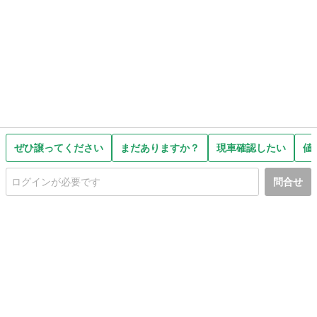
ぜひ譲ってください
まだありますか？
現車確認したい
値
問合せ
初めての方へ
利用規約
プライバシーポリシー
プライバシー・ステートメント
健全化に資する運用方針
お問い合わせ
運営会社
サイトマップ