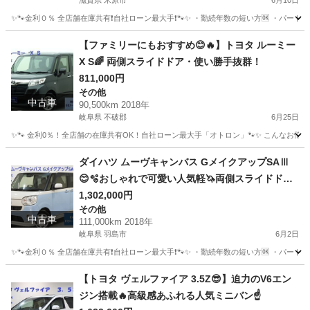
滋賀県 米原市
6月10日
✨🐾金利０％ 全店舗在庫共有❗️自社ローン最大手❗️🐾✨ ・勤続年数の短い方🆗 ・パー
滋賀
米原市
クラウン
アスリート
【ファミリーにもおすすめ😊🔥】トヨタ ルーミー
X S🌈 両側スライドドア・使い勝手抜群！
811,000円
その他
中古車
90,500km 2018年
岐阜県 不破郡
6月25日
✨🐾 金利0％！全店舗の在庫共有OK！自社ローン最大手「オトロン」🐾✨ こんなお悩みは
岐阜
不破郡
その他
ルーミー
ダイハツ ムーヴキャンバス GメイクアップSAⅢ
😊🫧おしゃれで可愛い人気軽🦄両側スライドドア
🌵🌈
1,302,000円
その他
中古車
111,000km 2018年
岐阜県 羽島市
6月2日
✨🐾金利０％ 全店舗在庫共有❗️自社ローン最大手❗️🐾✨ ・勤続年数の短い方🆗 ・パー
岐阜
羽島市
その他
ムーヴキャンバス
【トヨタ ヴェルファイア 3.5Z😎】迫力のV6エン
ジン搭載🔥高級感あふれる人気ミニバン☝️