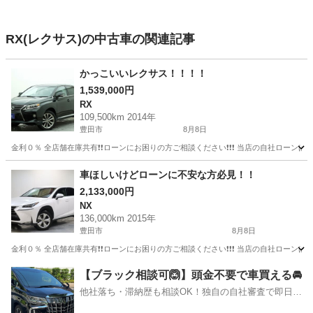
RX(レクサス)の中古車の関連記事
かっこいいレクサス！！！！
1,539,000円
RX
109,500km 2014年
豊田市
8月8日
金利０％ 全店舗在庫共有❗️❗️ローンにお困りの方ご相談ください❗️❗️❗️ 当店の自社ローンは 
愛知
豊田市
RX
車ほしいけどローンに不安な方必見！！
2,133,000円
NX
136,000km 2015年
豊田市
8月8日
金利０％ 全店舗在庫共有❗️❗️ローンにお困りの方ご相談ください❗️❗️❗️ 当店の自社ローンは 
愛知
豊田市
NX
ローン
【ブラック相談可🙆】頭金不要で車買える🚘
他社落ち・滞納歴も相談OK！独自の自社審査で即日解
決✨