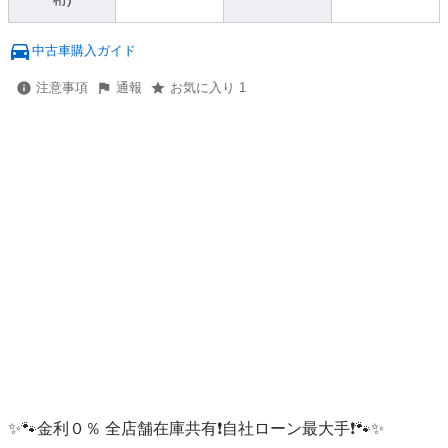
中古車購入ガイド
注意事項
通報
お気に入り 1
✨🐾金利０％ 全店舗在庫共有❗️自社ローン最大手❗️🐾✨
