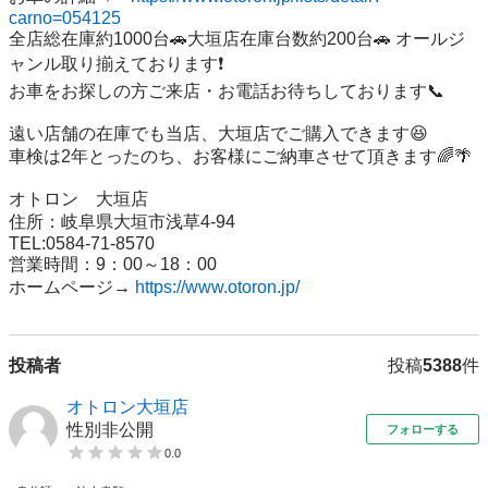
carno=054125
全店総在庫約1000台🚗大垣店在庫台数約200台🚗 オールジ
ャンル取り揃えております❗️ 

お車をお探しの方ご来店・お電話お待ちしております📞

遠い店舗の在庫でも当店、大垣店でご購入できます😆 

車検は2年とったのち、お客様にご納車させて頂きます🌈🌴

オトロン　大垣店 

住所：岐阜県大垣市浅草4-94 

TEL:0584-71-8570 

営業時間：9：00～18：00 

ホームページ→ 
https://www.otoron.jp/
投稿者
投稿
5388
件
オトロン大垣店
性別非公開
フォローする
0.0