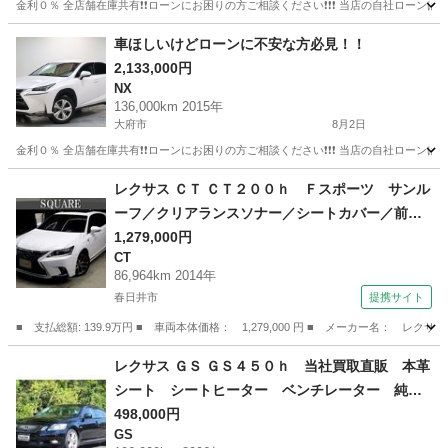
金利０％ 全店舗在庫共有❗️❗️ローンにお困りの方ご相談ください❗️❗️❗️ 当店の自社ローンは 
愛知
大府市
RX
ローン
車ほしいけどローンに不安な方必見！！
2,133,000円
NX
136,000km 2015年
大府市
8月2日
金利０％ 全店舗在庫共有❗️❗️ローンにお困りの方ご相談ください❗️❗️❗️ 当店の自社ローンは 
愛知
大府市
NX
ローン
レクサス ＣＴ ＣＴ２００ｈ Ｆスポーツ サンル
ーフ／クリアランスソナー／シートカバー／前後
ドラレコ／ＴＶキャンセラー／ＬＥＤ三眼ヘッド
1,279,000円
CT
／シートヒーター／本革ステアリング／純正ナビ
86,964km 2014年
／フルセグ／バックカメラ／Ｂｌｕｅｔｏｏｔｈ
春日井市
提携サイト
／ＥＴＣ／記録簿 （車検整備付）
■ 支払総額: 139.9万円 ■ 車両本体価格： 1,279,000 円 ■ メーカー名
愛知
春日井市
CT
レクサス ＧＳ ＧＳ４５０ｈ 当社買取直販 本革
シート シートヒーター ベンチレーター 純正
ナビ バックカメラ ＥＴＣ （検9.7）
498,000円
GS