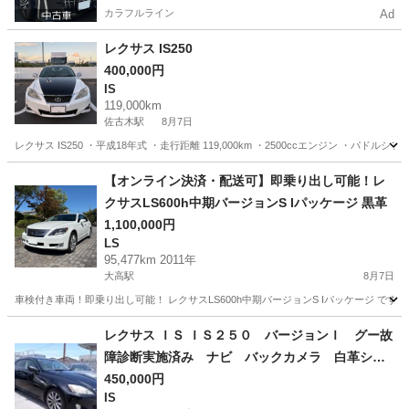
カラフルライン
Ad
レクサス IS250
400,000円
IS
119,000km
佐古木駅
8月7日
レクサス IS250 ・平成18年式 ・走行距離 119,000km ・2500ccエンジン ・
愛知
弥富市
佐古木駅
IS
【オンライン決済・配送可】即乗り出し可能！レ
クサスLS600h中期バージョンS Iパッケージ 黒革
1,100,000円
LS
95,477km 2011年
大高駅
8月7日
車検付き車両！即乗り出し可能！ レクサスLS600h中期バージョンS Iパッケージ です。 ■車
愛知
名古屋市
大高駅
LS
レクサス ＩＳ ＩＳ２５０ バージョンＩ グー故
障診断実施済み ナビ バックカメラ 白革シー
ト インテリキー （検9.5）
450,000円
IS