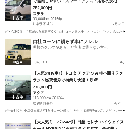
で運転しやすい！スマートアシスト搭載の安心・
快適な軽自動車🚗💨
752,000円
ステラ
中古車
90,000km 2015年
岐阜県 不破郡
7月23日
✨🐾 金利0％！全店舗の在庫共有OK！自社ローン最大手「オトロン」🐾✨ こんなお悩みは
岐阜
不破郡
ステラ
自社ローンに頼らず車にノレル
理想のクルマがあるけど審査に通らない方へ
（株）ICT
Ad
【人気のHV車♪】トヨタ アクア S 🚙💨小回りラク
ラク＆燃費優秀で街乗り快適！😊🌈
776,000円
アクア
中古車
113,000km 2012年
岐阜県 揖斐郡
5月29日
✨🐾金利０％ 全店舗在庫共有❗️自社ローン最大手❗️🐾✨ ・勤続年数の短い方🆗 ・パー
岐阜
揖斐郡
アクア
オトロン
【大人気ミニバン🚗💨】日産 セレナ ハイウェイス
ター S-HYBRID😊両側スライドドア・低燃費・フ