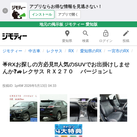
アプリならお得な情報を見逃さない！
インストール
アプリで開く
地元の掲示板 ジモティー 愛知版
愛知県
検索
ログイン
投稿
ジモティー
中古車
レクサス
RX
愛知県のRX
一宮市のRX
🌟RXお探しの方必見❗❗人気のSUVでお出掛けしませ
んか❓🚙レクサス ＲＸ２７０ バージョンＬ
投稿ID: 1p49if
2026年5月13日 04:33