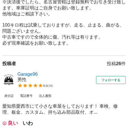
※決済後でしたら、名古屋管轄は登録無料でお引き受け致し
ます。車庫証明はご自身でお願い致します。

他地域はご相談下さい。

100キロ程は試乗しておりますが、走る、止まる、曲がる、
問題ございません。

中古車ですので全体的に傷、汚れ等は有ります。

必ず現車確認をお願い致します。
投稿者
投稿
26
件
Garage96
男性
フォローする
5.0
(
38
)
身分証
電話番号
法人書類
愛知県愛西市にて小さな車屋をしております！ 車検、修
理、板金、カスタム、持ち込み部品取付、オ...
良い
いわ