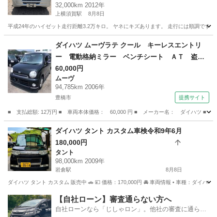
32,000km 2012年
上横須賀駅
8月8日
平成24年のハイゼット走行距離3.2万キロ。 ヤネにキズあります。 走行には順調です。
愛知
西尾市
上横須賀駅
ハイゼット
ダイハツ ムーヴラテ クール キーレスエントリ
ー 電動格納ミラー ベンチシート ＡＴ 盗難
防止システム ＡＢＳ ＣＤ アルミホイール
60,000円
ムーヴ
衝突安全ボディ エアコン パワーステアリン
94,785km 2006年
グ 法廷整備付 （車検整備付）
豊橋市
提携サイト
■ 支払総額: 12万円 ■ 車両本体価格： 60,000 円 ■ メーカー名： ダイハ
愛知
豊橋市
ムーヴ
ダイハツ タント カスタム車検令和9年6月
180,000円
タント
98,000km 2009年
岩倉駅
8月8日
ダイハツ タント カスタム 販売中 🚗 💴 価格：170,000円 🚘 車両情報 • 車種：ダイハツ タ
愛知
岩倉市
岩倉駅
タント
カスタム
【自社ローン】審査通らない方へ
自社ローンなら「じしゃロン」。他社の審査に通らな