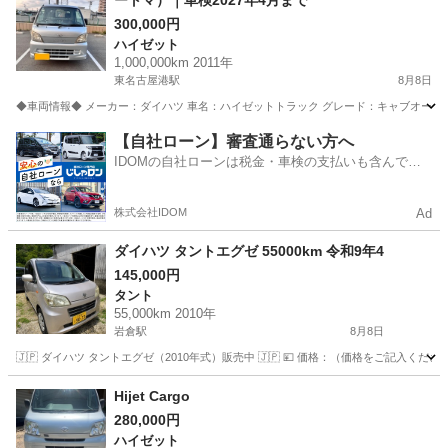
ートマ）｜車検2027年4月まで
300,000円
ハイゼット
1,000,000km 2011年
東名古屋港駅
8月8日
◆車両情報◆ メーカー：ダイハツ 車名：ハイゼットトラック グレード：キャブオーバー 型式：E
愛知
名古屋市
東名古屋港駅
ハイゼット
車両
【自社ローン】審査通らない方へ
IDOMの自社ローンは税金・車検の支払いも含んでい
るので毎月の支払額は一定
株式会社IDOM
Ad
ダイハツ タントエグゼ 55000km 令和9年4
145,000円
タント
55,000km 2010年
岩倉駅
8月8日
🇯🇵 ダイハツ タントエグゼ（2010年式）販売中 🇯🇵 💴 価格：（価格をご記入ください） 車
愛知
岩倉市
岩倉駅
タント
タントエグゼ
Hijet Cargo
280,000円
ハイゼット