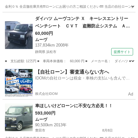
金利０％ 全店舗在庫共有❗️❗️ローンにお困りの方ご相談ください❗️❗️❗️ 当店の自社ローンは 
愛知
豊田市
ハイゼット
ローン
ダイハツ ムーヴコンテ Ｘ キーレスエントリー
ベンチシート ＣＶＴ 盗難防止システム ＡＢ
Ｓ ＣＤ 衝突安全ボディ エアコン パワース
60,000円
ムーヴ
テアリング パワーウィンドウ （車検整備付）
137,834km 2008年
静岡県 浜松市
提携サイト
■ 支払総額: 12万円 ■ 車両本体価格： 60,000 円 ■ メーカー名： ダイハ
静岡
浜松市
ムーヴ
【自社ローン】審査通らない方へ
IDOMの自社ローンは税金・車検の支払いも含んでい
るので毎月の支払額は一定
株式会社IDOM
Ad
車ほしいけどローンに不安な方必見！！
593,000円
ムーヴ
90,500km 2013年
豊田市
8月8日