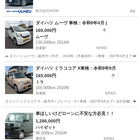
かった方も
株式会社IDOM
Ad
ダイハツ ムーヴ 車検：令和9年4月 (
160,000円
ムーヴ
130,000km 2014年
岩倉駅
8月8日
🚗 ダイハツ ムーヴ – 販売中 • 年式： 2014年（平成26年） • 車検： 2027年4月まで • 走
愛知
岩倉市
岩倉駅
ムーヴ
エンジン
ダイハツ ミラココア X車検：令和9年9月
165,000円
ミラ
100,000km 2010年
岩倉駅
8月8日
ダイハツ ミラココア X – 販売中 • グレード：X • 車検：2027年9月まで • 走行距離：1
愛知
岩倉市
岩倉駅
ミラ
ミラココア
車ほしいけどローンに不安な方必見！！
1,286,000円
ハイゼット
86,500km 2016年
豊田市
8月8日