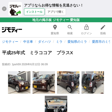
アプリならお得な情報を見逃さない！
インストール
アプリで開く
地元の掲示板 ジモティー 愛知版
愛知県
検索
ログイン
投稿
ジモティー
中古車
ダイハツ
ミラ
愛知県のミラ
愛西市のミラ
平成25年式 ミラココア プラスX
投稿ID: 1psh59
2026年6月12日 06:09