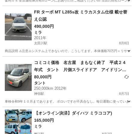
金利０％ 全店舗在庫共有❗️❗️ローンにお困りの方ご相談ください❗️❗️❗️ 当店の自社ローンは 
愛知
豊田市
ムーヴ
FR ターボ MT L285s改 ミラカスタム仕様 載せ替
え公認
490,000円
ミラ
2011年
太田川駅
8月8日
商品説明 ⚠️注意⚠️システム上できないので、こうしてます。本体価格70万円＋リサイクル
愛知
東海市
太田川駅
ミラ
エンジン
コミコミ価格 名古屋 まもなく終了 平成２４
年式 タント 片側スライドドア アイドリング
ストップ
80,000円
タント
250,000km 2012年
神領駅
8月7日
車検令和9年１０月まであります。 ボロいですが不具合なし。毎日通勤に使っています
愛知
名古屋市
神領駅
タント
エンジン
【オンライン決済】ダイハツ ミラココア)
165,000円
ミラ