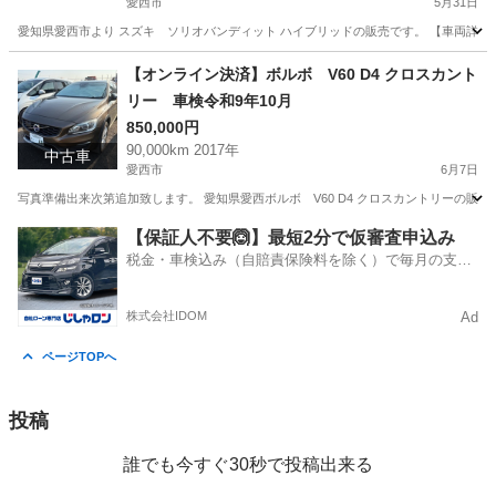
愛西市
5月31日
愛知県愛西市より スズキ ソリオバンディット ハイブリッドの販売です。 【車両詳細】 
愛知
愛西市
ソリオ
【オンライン決済】ボルボ V60 D4 クロスカント
リー 車検令和9年10月
850,000円
90,000km 2017年
中古車
愛西市
6月7日
写真準備出来次第追加致します。 愛知県愛西ボルボ V60 D4 クロスカントリーの販売です。 
愛知
愛西市
ボルボ（Volvo）
【保証人不要🙆】最短2分で仮審査申込み
税金・車検込み（自賠責保険料を除く）で毎月の支払
額は一定の自社ローン🚗
株式会社IDOM
Ad
ページTOPへ
投稿
誰でも今すぐ30秒で投稿出来る