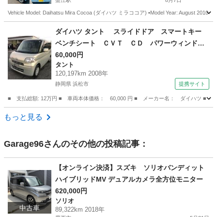
蟹江駅
8月7日
Vehicle Model: Daihatsu Mira Cocoa (ダイハツ ミラココア) ▪️Model Year: August 2010 (Heisei 
愛知
あま市
蟹江駅
ミラ
ミラココア
ダイハツ タント スライドドア スマートキー
ベンチシート ＣＶＴ ＣＤ パワーウィンド
ウ 運転席エアバッグ 法定整備付 （車検整備
60,000円
タント
付）
120,197km 2008年
静岡県 浜松市
提携サイト
■ 支払総額: 12万円 ■ 車両本体価格： 60,000 円 ■ メーカー名： ダイ
静岡
浜松市
タント
もっと見る
Garage96
さんのその他の投稿記事：
【オンライン決済】スズキ ソリオバンディット
ハイブリッドMV デュアルカメラ全方位モニター
620,000円
ソリオ
中古車
89,322km 2018年