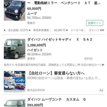
ー 電動格納ミラー ベンチシート ＡＴ 盗難
防止システム ＡＢＳ ＣＤ アルミホイール
60,000円
ムーヴ
衝突安全ボディ エアコン パワーステアリン
94,785km 2006年
グ 法廷整備付 （車検整備付）
豊橋市
提携サイト
■ 支払総額: 12万円 ■ 車両本体価格： 60,000 円 ■ メーカー名： ダイハ
愛知
豊橋市
ムーヴ
ダイハツ ハイゼットキャディ Ｘ ＳＡ２
1,286,000円
ハイゼット
86,500km 2016年
東海市
8月5日
金利０％ 全店舗在庫共有❗️❗️自己破産、滞納歴あっても問題なし❗️❗️❗️ 当店の自社ローンは 
愛知
東海市
ハイゼット
【自社ローン】審査通らない方へ
IDOMの自社ローンは税金・車検の支払いも含んでい
るので毎月の支払額は一定
株式会社IDOM
Ad
ダイハツ ムーヴコンテ カスタム Ｇ
593,000円