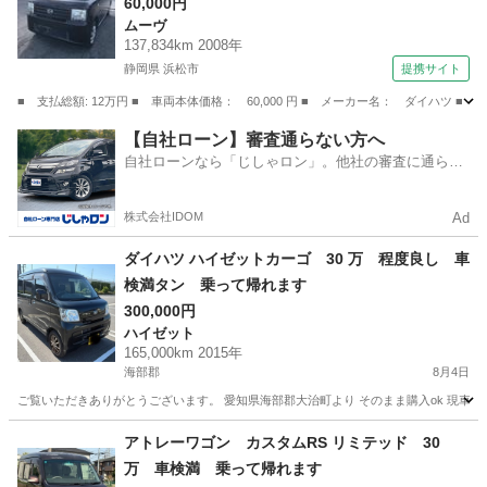
Ｓ ＣＤ 衝突安全ボディ エアコン パワース
60,000円
ムーヴ
テアリング パワーウィンドウ （車検整備付）
137,834km 2008年
静岡県 浜松市
提携サイト
■ 支払総額: 12万円 ■ 車両本体価格： 60,000 円 ■ メーカー名： ダイハ
静岡
浜松市
ムーヴ
【自社ローン】審査通らない方へ
自社ローンなら「じしゃロン」。他社の審査に通らな
かった方も
株式会社IDOM
Ad
ダイハツ ハイゼットカーゴ 30 万 程度良し 車
検満タン 乗って帰れます
300,000円
ハイゼット
165,000km 2015年
海部郡
8月4日
ご覧いただきありがとうございます。 愛知県海部郡大治町より そのまま購入ok 現車確認 こ
愛知
海部郡
ハイゼット
ハイゼットカーゴ
アトレーワゴン カスタムRS リミテッド 30
万 車検満 乗って帰れます