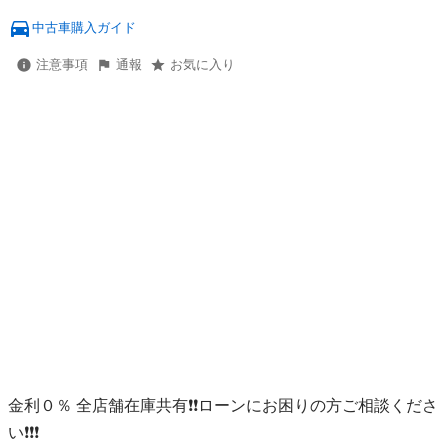
中古車購入ガイド
注意事項
通報
お気に入り
金利０％ 全店舗在庫共有❗️❗️ローンにお困りの方ご相談くださ
い❗️❗️❗️
