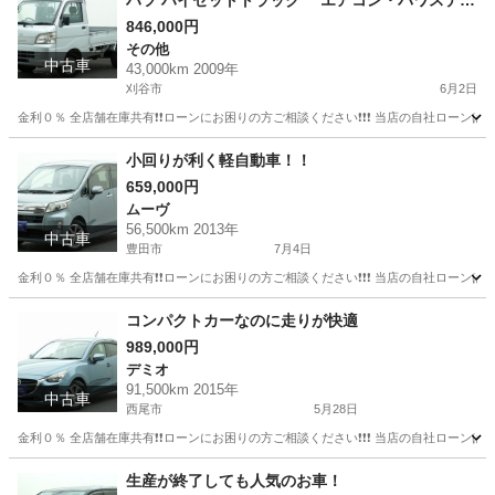
ハツ ハイゼットトラック エアコン・パワステ
スペシャル
846,000円
その他
中古車
43,000km 2009年
刈谷市
6月2日
金利０％ 全店舗在庫共有❗️❗️ローンにお困りの方ご相談ください❗️❗️❗️ 当店の自社ローンは 
愛知
刈谷市
その他
トラック
小回りが利く軽自動車！！
659,000円
ムーヴ
56,500km 2013年
中古車
豊田市
7月4日
金利０％ 全店舗在庫共有❗️❗️ローンにお困りの方ご相談ください❗️❗️❗️ 当店の自社ローンは 
愛知
豊田市
ムーヴ
コンパクトカーなのに走りが快適
989,000円
デミオ
91,500km 2015年
中古車
西尾市
5月28日
金利０％ 全店舗在庫共有❗️❗️ローンにお困りの方ご相談ください❗️❗️❗️ 当店の自社ローンは 
愛知
西尾市
デミオ
コンパクトカー
生産が終了しても人気のお車！