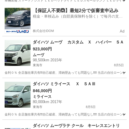
車輛装備 スマートアシスト ＬＥＤヘッドライト ＬＥＤスモールランプ ＬＥＤライセンス
愛知
春日井市
勝川駅
ムーヴ
【保証人不要🙆】最短2分で仮審査申込み
税金・車検込み（自賠責保険料を除く）で毎月の支払
額は一定の自社ローン🚗
株式会社IDOM
Ad
ダイハツ ムーヴ カスタム Ｘ ハイパー ＳＡ
923,000円
ムーヴ
98,500km 2015年
東海市
8月5日
金利０％ 全店舗在庫共有❗️❗️自己破産、滞納歴あっても問題なし❗️❗️❗️ 当店の自社ローンは 
愛知
東海市
ムーヴ
ダイハツ ミライース Ｘ ＳＡⅢ
846,000円
ミライース
80,000km 2017年
東海市
8月5日
金利０％ 全店舗在庫共有❗️❗️自己破産、滞納歴あっても問題なし❗️❗️❗️ 当店の自社ローンは 
愛知
東海市
ミライース
頭金
ダイハツ ムーヴラテ クール キーレスエントリ