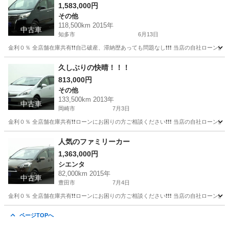
1,583,000円
その他
118,500km 2015年
中古車
知多市
6月13日
金利０％ 全店舗在庫共有❗️❗️自己破産、滞納歴あっても問題なし❗️❗️❗️ 当店の自社ローンは 
愛知
知多市
その他
久しぶりの快晴！！！
813,000円
その他
133,500km 2013年
中古車
岡崎市
7月3日
金利０％ 全店舗在庫共有❗️❗️ローンにお困りの方ご相談ください❗️❗️❗️ 当店の自社ローンは 
愛知
岡崎市
その他
人気のファミリーカー
1,363,000円
シエンタ
82,000km 2015年
中古車
豊田市
7月4日
金利０％ 全店舗在庫共有❗️❗️ローンにお困りの方ご相談ください❗️❗️❗️ 当店の自社ローンは 
愛知
豊田市
シエンタ
ページTOPへ