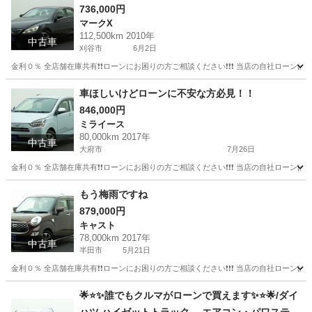
736,000円
マークX
112,500km 2010年
中古車
刈谷市
6月2日
金利０％ 全店舗在庫共有❗️❗️ローンにお困りの方ご相談ください❗️❗️❗️ 当店の自社ローンは 
愛知
刈谷市
マークX
車ほしいけどローンに不安な方必見！！
846,000円
ミライース
80,000km 2017年
中古車
大府市
7月26日
金利０％ 全店舗在庫共有❗️❗️ローンにお困りの方ご相談ください❗️❗️❗️ 当店の自社ローンは 
愛知
大府市
ミライース
ローン
もう梅雨ですね
879,000円
キャスト
78,000km 2017年
中古車
半田市
5月21日
金利０％ 全店舗在庫共有❗️❗️ローンにお困りの方ご相談ください❗️❗️❗️ 当店の自社ローンは 
愛知
半田市
キャスト
ローン
🌟⭐️✨誰でもクルマがローンで買えます✨⭐️🌟/ダイ