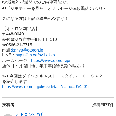
👉最短2～3週間でのご納車可能です！

📲「ジモティーを見た」とメッセージorお電話ください！!

気になる方は下記連絡先へ今すぐ！

【オトロン刈谷店】

〒448-0049

愛知県刈谷市中手町6丁目510

☎0566‐21‐7715

mail 
:kariya@otoron.jp
LINE：
https://lin.ee/pv1kUko
ホームページ：
https://www.otoron.jp/
店休日：月曜日他、年末年始等長期休暇あり

✨🚗今回はダイハツ キャスト　スタイル 　Ｇ　ＳＡ２　　
https://www.otoron.jp/lists/detail?carno=054135
投稿者
投稿
2077
件
オトロン刈谷店