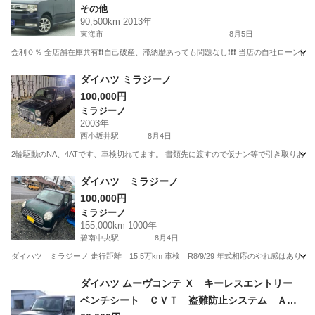
その他
90,500km 2013年
東海市
8月5日
金利０％ 全店舗在庫共有❗️❗️自己破産、滞納歴あっても問題なし❗️❗️❗️ 当店の自社ローンは 
愛知
東海市
その他
ムーヴコンテ
ダイハツ ミラジーノ
100,000円
ミラジーノ
2003年
西小坂井駅
8月4日
2輪駆動のNA、4ATです、車検切れてます。 書類先に渡すので仮ナン等で引き取りお願
愛知
豊橋市
西小坂井駅
ミラジーノ
ダイハツ ミラジーノ
100,000円
ミラジーノ
155,000km 1000年
碧南中央駅
8月4日
ダイハツ ミラジーノ 走行距離 15.5万km 車検 R8/9/29 年式相応のやれ感
愛知
碧南市
碧南中央駅
ミラジーノ
走行距離
ダイハツ ムーヴコンテ Ｘ キーレスエントリー
ベンチシート ＣＶＴ 盗難防止システム ＡＢ