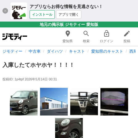
アプリならお得な情報を見逃さない！
インストール
アプリで開く
地元の掲示板 ジモティー 愛知版
愛知県
検索
ログイン
投稿
ジモティー
中古車
ダイハツ
キャスト
愛知県のキャスト
西尾
入庫したてホヤホヤ！！！！
投稿ID: 1p4tpf
2026年5月14日 00:31