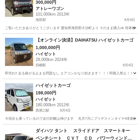
300,000円
アトレーワゴン
101,000km 2013年
海部郡
8月4日
ご覧いただきありがとうございます 愛知県海部郡大治町より そのまま購入ok 現車確認 こみ
愛知
海部郡
アトレーワゴン
リミテッド
【オンライン決済】DAIHATSU ハイゼットカーゴ
1,000,000円
ハイゼット
28,000km 2024年
四郷駅
8月4日
即売れ‼️ 走る曲がる止まる問題なし エアコンかなり効きます！ ！！即購入禁止！！ トラ
愛知
豊田市
四郷駅
ハイゼット
ハイゼットカーゴ
198,000円
ハイゼット
180,000km 2012年
西尾口駅
8月4日
今現在も乗っているので走行距離は伸びます 先月7月にブリヂストンタイヤ4本新品交
愛知
西尾市
西尾口駅
ハイゼット
ダイハツ タント スライドドア スマートキー
ベンチシート ＣＶＴ ＣＤ パワーウィンド