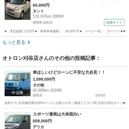
ウ 運転席エアバッグ 法定整備付 （車検整備
60,000円
タント
付）
120,197km 2008年
静岡県 浜松市
提携サイト
■ 支払総額: 12万円 ■ 車両本体価格： 60,000 円 ■ メーカー名： ダイ
静岡
浜松市
タント
もっと見る
オトロン刈谷店
さんのその他の投稿記事：
車ほしいけどローンに不安な方必見！！
1,099,000円
その他
92,000km 2018年
中古車
西尾市
6月4日
金利０％ 全店舗在庫共有❗️❗️ローンにお困りの方ご相談ください❗️❗️❗️ 当店の自社ローンは 
愛知
西尾市
その他
ローン
スポーツ漫画は大体面白い
659,000円
デリカ