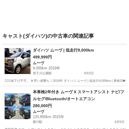
キャスト(ダイハツ)の中古車の関連記事
ダイハツ ムーヴ | 低走行9,000km
499,999円
ムーヴ
9,000km 2019年
荒子川公園駅
8月5日
🙅🏻‍♀️値下げ不可。 🚨早い者勝ち！2019年 ダイハツ ムーヴ | 低走行9,000km | 車検20
愛知
名古屋市
荒子川公園駅
ムーヴ
車両
本車検2年付き ムーヴ X スマートアシスト ナビ/フ
ルセグ/Bluetooth/オートエアコン
280,000円
ムーヴ
120,850km 2015年
勝川駅
8月5日