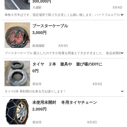
300,000円
大歳駅
8月4日
車検９月半ばです。指定場所で取り引き宜しくお願い致します。ハーフフルエアロでカ
山口
山口市
大歳駅
その他
ブースターケーブル
3,000円
新南陽駅
8月4日
ブースターケーブル 購入したのですが容量を間違えて大きすぎました。 新品未開封で
山口
周南市
新南陽駅
車のパーツ
タイヤ ２本 遊具や 遊び場のDIYに
0円
美祢市
8月4日
タイヤ2本 再利用の出来る方お譲りします！
山口
美祢市
タイヤ、ホイール
タイヤ
未使用未開封 冬用タイヤチェーン
2,000円
美祢市
8月4日