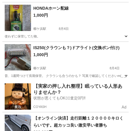
山口
山口市
大歳駅
その他
HONDAホーン配線
1,000円
櫛ケ浜駅
8月4日
使わずに保管してた物。
山口
下松市
櫛ケ浜駅
パーツ
IS250(クラウンも？)ドアライト(交換ポン付け)
1,000円
櫛ケ浜駅
8月4日
昔、1週間つけて長期保管。 クラウンも合うのかも？ 写真で確認してくださいm(_ _)m
山口
下松市
櫛ケ浜駅
内装、インテリア
【実家の押し入れ整理】眠っている人形あ
りませんか？
状態が悪くてもOK🙆‍♀️査定0円‼️
COYASH
Ad
【オンライン決済】走行距離１２００００キロく
らいです。超カッコ良い激安早い者勝ち