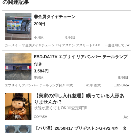
の関連記事
非金属タイヤチェーン
200円
小月駅
8月6日
カーメイト 非金属タイヤチェーン バイアスロン アスリート BA11 一度使用して、
山口
下関市
小月駅
外装、車外用品
EBD-DA17V エブリイ リアバンパー テールランプ
付き
3,584円
妻崎駅
8月6日
エブリイ リアバンパー テールランプ付き 年式 ：R1年 型式 ：EBD-DA17V 
山口
宇部市
妻崎駅
外装、車外用品
バンパー
【実家の押し入れ整理】眠っている人形あ
りませんか？
状態が悪くてもOK🙆‍♀️査定0円‼️
COYASH
Ad
【バリ溝】20/50R17 ブリヂストンGRV2 4本 タ