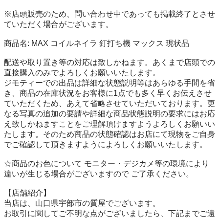
※店頭販売のため、問い合わせ中であっても掲載終了とさせ
ていただく場合がございます。 

商品名: MAX コイルネイラ 釘打ち機 マックス 現状品 

配送や取り置き等の対応は致しかねます。あくまで店頭での
直接購入のみでよろしくお願いいたします。 

ジモティーでの出品は詳細な状態説明等はあらゆる手間を省
き、商品の在庫状況をお客様に1点でも多く早くお伝えさせ
ていただくため、あえて省略させていただいております。更
なる写真の追加の要請や詳細な商品状態説明の要求にはお応
え致しかねますことをご理解頂けますようよろしくお願いい
たします。そのため商品の状態確認はお店にて現物をご自身
でご確認して頂きますようによろしくお願いいたします。 

☆商品のお色について モニター・デジカメ等の環境により
違いが生じる場合がございますので ご了承ください。 

【店舗紹介】 

当店は、山口県宇部市の質屋でございます。 

お取引に関してご不明な点がございましたら、下記までご遠