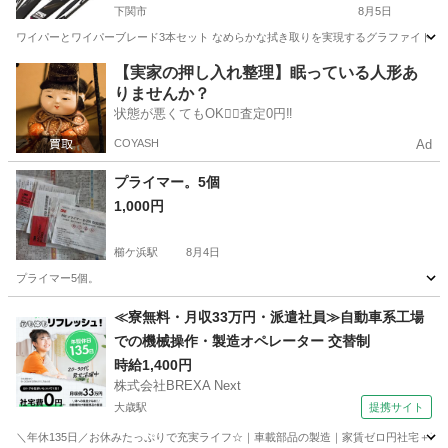
下関市
8月5日
ワイパーとワイパーブレード3本セット なめらかな拭き取りを実現するグラファイト+モ
山口
下関市
メンテナンス用品
ワイパーブレード
【実家の押し入れ整理】眠っている人形あ
りませんか？
状態が悪くてもOK🙆‍♀️査定0円‼️
COYASH
Ad
プライマー。5個
1,000円
櫛ケ浜駅
8月4日
プライマー5個。
山口
下松市
櫛ケ浜駅
メンテナンス用品
≪寮無料・月収33万円・派遣社員≫自動車系工場
での機械操作・製造オペレーター 交替制
時給1,400円
株式会社BREXA Next
大歳駅
提携サイト
＼年休135日／お休みたっぷりで充実ライフ☆｜車載部品の製造｜家賃ゼロ円社宅＋暮ら