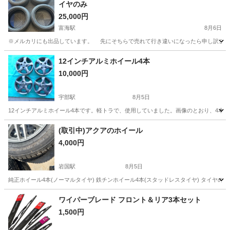
イヤのみ
25,000円
富海駅
8月6日
※メルカリにも出品しています。 先にそちらで売れて行き違いになったら申し訳ございませんが先
山口
防府市
富海駅
タイヤ、ホイール
タイヤ
12インチアルミホイール4本
10,000円
宇部駅
8月5日
12インチアルミホイール4本です。軽トラで、使用していました。画像のとおり、4本共に
山口
宇部市
宇部駅
タイヤ、ホイール
(取引中)アクアのホイール
4,000円
岩国駅
8月5日
純正ホイール4本(ノーマルタイヤ) 鉄チンホイール4本(スタッドレスタイヤ) タイヤ
山口
岩国市
岩国駅
タイヤ、ホイール
ワイパーブレード フロント＆リア3本セット
1,500円