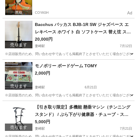
COYASH
Ad
Bacchus バッカス BJB-1R SW ジャズベース エ
レキベース ホワイト 白 ソフトケース 替え弦 スト
ラップ シールド付き
20,000円
売ります
妻崎駅
7月12日
※店頭販売のため、問い合わせ中であっても掲載終了とさせていただく場合がございます。 商品名: 
山口
宇部市
妻崎駅
弦楽器、ギター
モノポリー ボードゲーム TOMY
2,000円
売ります
妻崎駅
6月21日
※店頭販売のため、問い合わせ中であっても掲載終了とさせていただく場合がございます。 
山口
宇部市
妻崎駅
ボードゲーム
【引き取り限定】多機能 懸垂マシン（チンニング
スタンド） / ぶら下がり健康器・チューブ・スト
ラップ付
5,000円
売ります
妻崎駅
7月21日
※店頭販売のため、問い合わせ中であっても掲載終了とさせていただく場合がございます。