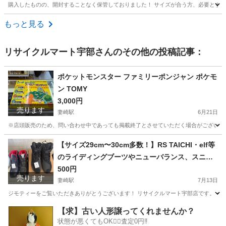
購入したものの、開封することなく保管しておりました！ サイズが合う方、必要とする方
山口
美祢市
タイヤ、ホイール
タイヤチェーン
もっと見る
リサイクルマート宇部
さんのその他の投稿記事：
ポケットモンスター ファミリーポンジャン ポケモ
ン TOMY
3,000円
売ります
妻崎駅
6月21日
※店頭販売のため、問い合わせ中であっても掲載終了とさせていただく場合がございます。 
山口
宇部市
妻崎駅
おもちゃ
【サイズ29cm〜30cm多数！】RS TAICHI・elf等
のライディングブーツやニューバランス、スニー
カー各種格安でお譲りします！【リサイクルマー
500円
売ります
ト宇部店】
妻崎駅
7月13日
ジモティーをご覧いただきありがとうございます！ リサイクルマート宇部店です。 今回
山口
宇部市
妻崎駅
靴
価格
【求】古い人形譲ってくれませんか？
状態が悪くてもOK🙆‍♀️査定0円‼️