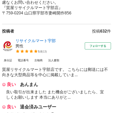
慮なくお問い合わせください。 

『質屋リサイクルマート宇部店』 

〒759-0204 山口県宇部市妻崎開作856
投稿者
投稿
632
件
リサイクルマート宇部
男性
フォローする
5.0
(
13
)
身分証
電話番号
古物商
法人書類
質屋リサイクルマート宇部店です。 こちらには郵送には不
向きな大型商品等を中心に掲載していま...
良い
あんまん
良い取引が出来ました また機会がございましたら、宜
しくお願いします 本当にありがと...
良い
退会済みユーザー