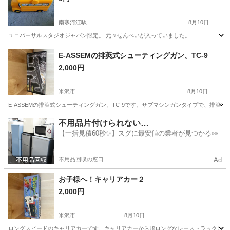
南寒河江駅
8月10日
ユニバーサルスタジオジャパン限定。 元々せんべいが入っていました。
山形
寒河江市
南寒河江駅
ミニカー
スクールバス
E-ASSEMの排莢式シューティングガン、TC-9
2,000円
米沢市
8月10日
E-ASSEMの排莢式シューティングガン、TC-9です。サブマシンガンタイプで、排莢
山形
米沢市
模型、プラモデル
不用品片付けられない…
【一括見積60秒✨】スグに最安値の業者が見つかる👀
不用品回収の窓口
Ad
お子様へ！キャリアカー２
2,000円
米沢市
8月10日
ロングスピードのキャリアカーです。キャリアカーから超ロングなレーストラックにチェン