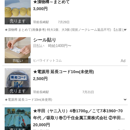
★漬物樽～まとめて
3,000円
売ります
羽前長崎駅
7月29日
★漬物樽 まとめて(画像参考) 特大1個、大3個 (現状ノークレーム返品不可) 【お渡し
山形
東村山郡
羽前長崎駅
食器
漬物
シール貼り
日払い 時給1400円〜
ヒバライドットコム
Ad
★電源用 延長コード10m(未使用)
2,500円
売ります
羽前長崎駅
7月21日
★電源用 延長コード10m(未使用)
山形
東村山郡
羽前長崎駅
生活家電
延長コード
★半田（ヤニ入り）4巻1700g／こて7本1960~70
年代 ／吸取り巻①千住金属工業株式会社 ②半田こ
て 7本※ビンテージ
20,000円