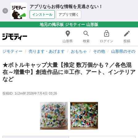
アプリならお得な情報を見逃さない！
インストール
アプリで開く
地元の掲示板 ジモティー 山形版
山形県
検索
ログイン
投稿
ジモティー
売ります・あげます
おもちゃ
その他
山形県のその
★ボトルキャップ大量【推定 数万個かも？／各色混
在～増量中】創造作品に※工作、アート、インテリア
など
投稿ID: 1c2m8f
2026年7月4日 03:26