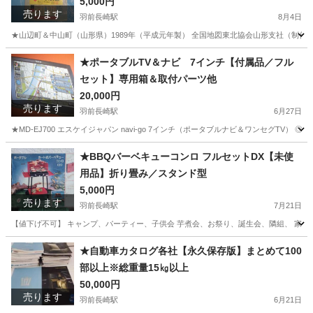
可能
5,000円
売ります
羽前長崎駅
8月4日
★山辺町＆中山町（山形県）1989年（平成元年製） 全国地図東北協会山形支社（制作）※手渡
山形
東村山郡
羽前長崎駅
雑誌
地図
★ポータブルTV＆ナビ 7インチ【付属品／フル
セット】専用箱＆取付パーツ他
20,000円
売ります
羽前長崎駅
6月27日
★MD-EJ700 エスケイジャパン navi-go 7インチ（ポータブルナビ＆ワンセグTV
山形
東村山郡
羽前長崎駅
カーナビ、テレビ
navi
★BBQバーベキューコンロ フルセットDX【未使
用品】折り畳み／スタンド型
5,000円
売ります
羽前長崎駅
7月21日
【値下げ不可】 キャンプ、パーティー、子供会 芋煮会、お祭り、誕生会、隣組、 家族会、
山形
東村山郡
羽前長崎駅
年中行事用品
バーベキュー
★自動車カタログ各社【永久保存版】まとめて100
部以上※総重量15㎏以上
50,000円
売ります
羽前長崎駅
6月21日