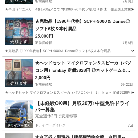
売ります
羽前長崎駅
7月8日
★半田（ヤニ入り）4巻1700g／こて7本1960~70年代 ／吸取り巻 ①千住金属工業株式
山形
東村山郡
羽前長崎駅
その他
70年代
★完動品【1990年代物】SCPH-9000＆ Dance◎
ソフト6枚＆本付属品
25,000円
売ります
羽前長崎駅
7月8日
★完動品【1990年代物】SCPH-9000＆ Dance◎ソフト6枚＆本付属品
山形
東村山郡
羽前長崎駅
テレビゲーム
★へッドセット マイクロフォン＆スピーカ（パソ
コン用）Emkay 定価3828円 ◎ネットゲーム＆リ
モート会話に最適！
2,000円
売ります
羽前長崎駅
6月22日
★へッドセット マイクロフォン＆スピーカ（パソコン用） Ｅｍｋａｙ 定価3828円 (税
山形
東村山郡
羽前長崎駅
周辺機器
マイク
【未経験OK🚚】月収30万↑中型免許ドライ
バー募集
完全週休2日で安定転職
ドライバーダイレクト
Ad
★水平器／測定器【建築構造物全般、水田用～