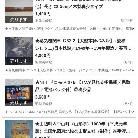
他】長さ 22.5cm／木製稀少タイプ
1,400円
売ります
羽前長崎駅
6月14日
★水平器／測定器(木製稀少タイプ) ◎建築構造物全般、水田用～他 (住宅床他、構造物の水
山形
東村山郡
羽前長崎駅
その他
測定器
★蒸気機関車 Ｃ62 2【大型木枠パネル】 (愛称
シロクニ)日本鉄道／1948年～194年製造／実写SL
モノクロ※稀少品
4,000円
売ります
羽前長崎駅
8月4日
★蒸気機関車 Ｃ62 2【大型木枠パネル】 (愛称 シロクニ) 日本鉄道／1948年～194年
山形
東村山郡
羽前長崎駅
インテリア雑貨/小物
蒸気機関車
★NTT ドコモ P-07B 【TVが見れる多機能／完動
品／電池パック付】◎稀少品
3,600円
売ります
羽前長崎駅
8月4日
★DOCOMO FOMA P-07B (完動品)◎稀少品 【TVが見れる機能満載】 【製造No. 】 3597
山形
東村山郡
羽前長崎駅
ドコモ
DOCOMO
★山辺町＆中山町（山形県）1989年（平成元年
製）全国地図東北協会山形支社（制作）※手渡し