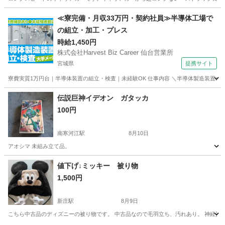
山形
米沢市
ミニカー
≪寮完備・月収33万円・契約社員≫半導体工場で
の組立・加工・プレス
時給1,450円
株式会社Harvest Biz Career 仙台営業所
宮城県
提携サイト
寮費実質1万円台｜半導体装置の組立・検査｜未経験OK 仕事内容 ＼半導体製造装置の
宮城
その他
伝説巨神イデオン ガタッカ
100円
南寒河江駅
8月10日
アオシマ 未組み立て品。
山形
寒河江市
南寒河江駅
模型、プラモデル
値下げ↓ミッキー 被り物
1,500円
新庄駅
8月9日
こちら中古品のディズニーの被り物です。 中古品なので毛羽立ち、汚れあり。 神経質な方