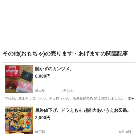
その他(おもちゃ)の売ります・あげますの関連記事
開かずのカンヅメ。
8,000円
蔵王駅
8月10日
非売品。森永チョコボール。キョロちゃん。画像登録の為 箱は開封しましたが、未使用
山形
山形市
蔵王駅
その他
チョコボール
最終値下げ。ドラえもん 超能力あいうえお図鑑。
2,000円
蔵王駅
8月10日