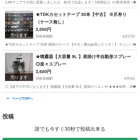
CARマニアで大切に収集しましたが、終活で出品します／100部以上 ※(暗所保管～程度最良級) ※総
山形
東村山郡
羽前長崎駅
その他
SUZUKI
★TDKカセットテープ 30本【中古】 ※爪有り
（ケース無し）
3,000円
売ります
羽前長崎駅
6月27日
★TDKカセットテープ 30本 昭和のテープ 【中古／重ね録音にどうぞ！】 ※コンパク
山形
東村山郡
羽前長崎駅
オーディオ
TDK
★噴霧器【大容量 9L 】肩掛け半自動形スプレー
◎楽々スプレー
3,600円
売ります
羽前長崎駅
8月4日
◎【値下げ不可になります】 噴霧器【大容量 9L】 肩掛けベルト付 ★★★除草、消毒
山形
東村山郡
羽前長崎駅
その他
半自動
ページTOPへ
投稿
誰でも今すぐ30秒で投稿出来る