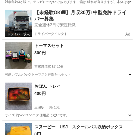
対象年齢3才以上。テレビにつないであそびます。箱は 破れが有りますが、本体はき
山形
山形市
蔵王駅
おもちゃ
あいうえお
【未経験OK🚚】月収30万↑中型免許ドライ
バー募集
完全週休2日で安定転職
ドライバーダイレクト
Ad
トーマスセット
300円
西寒河江駅
8月10日
可愛いプルバックトーマスと仲間たちセット
山形
寒河江市
西寒河江駅
ミニカー
おぼん トレイ
400円
三瀬駅
8月10日
サイズ 約52×33.5cm 未使用品に近いです。
山形
鶴岡市
三瀬駅
カードゲーム
スヌーピー USJ スクールバス収納ボックス
0円