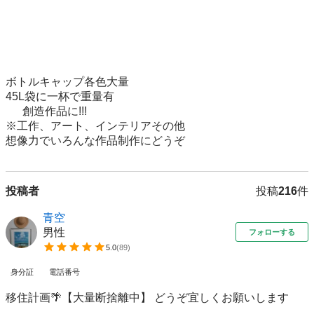
ボトルキャップ各色大量

45L袋に一杯で重量有

      創造作品に!!!

※工作、アート、インテリアその他

想像力でいろんな作品制作にどうぞ
投稿者
投稿
216
件
青空
男性
フォローする
5.0
(
89
)
身分証
電話番号
移住計画🌴【大量断捨離中】 どうぞ宜しくお願いします