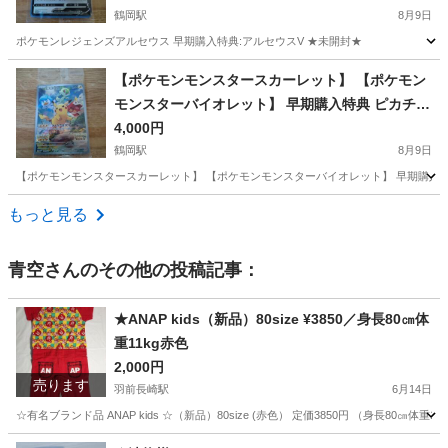
鶴岡駅
8月9日
ポケモンレジェンズアルセウス 早期購入特典:アルセウスV ★未開封★
山形
鶴岡市
鶴岡駅
カードゲーム
アルセウス
【ポケモンモンスタースカーレット】 【ポケモン
モンスターバイオレット】 早期購入特典 ピカチュ
ウ ★未開封★
4,000円
鶴岡駅
8月9日
【ポケモンモンスタースカーレット】 【ポケモンモンスターバイオレット】 早期購入特
山形
鶴岡市
鶴岡駅
カードゲーム
もっと見る
青空
さんのその他の投稿記事：
★ANAP kids（新品）80size ¥3850／身長80㎝体
重11kg赤色
2,000円
売ります
羽前長崎駅
6月14日
☆有名ブランド品 ANAP kids ☆（新品）80size (赤色） 定価3850円 （身長80
山形
東村山郡
羽前長崎駅
キッズ用品
新品