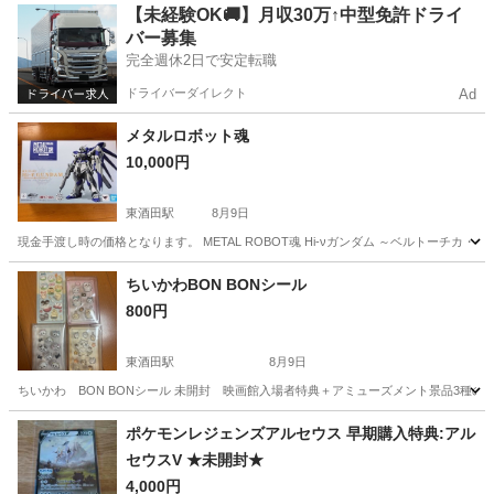
山形
新庄市
新庄駅
おもちゃ
被り物
【未経験OK🚚】月収30万↑中型免許ドライ
バー募集
完全週休2日で安定転職
ドライバーダイレクト
Ad
メタルロボット魂
10,000円
東酒田駅
8月9日
現金手渡し時の価格となります。 METAL ROBOT魂 Hi-νガンダム ～ベルトーチカ・チル
山形
酒田市
東酒田駅
フィギュア
ちいかわBON BONシール
800円
東酒田駅
8月9日
ちいかわ BON BONシール 未開封 映画館入場者特典＋アミューズメント景品3種の 
山形
酒田市
東酒田駅
カードゲーム
ちい
ポケモンレジェンズアルセウス 早期購入特典:アル
セウスV ★未開封★
4,000円