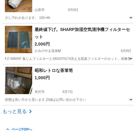
山形市
8月8日
少し汚れがあります。 182×46
山形
山形市
カーペット/マット/ラグ
マット
最終値下げ。SHARP加湿空気清浄機フィルターセ
ット
2,000円
かみのやま温泉駅
8月8日
FZ-W80HF 集じんフィルターと2803370174洗える脱臭フィルターのセット。画
山形
山形市
かみのやま温泉駅
家具
SHARP
昭和レトロな茶箪笥
1,000円
米沢市
8月7日
状態は良い方かと思います 詳細はお問い合わせ下さい
山形
米沢市
家具
茶箪笥
もっと見る
ページTOPへ