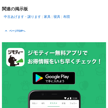
関連の掲示板
中古あげます・譲ります
家具
寝具
布団
ページTOPへ