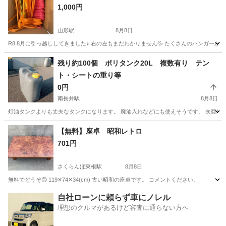
1,000円
山形駅
8月8日
R8.8月に引っ越ししてきました♪ 右の左もまだわかりません💦 たくさんのハンガーが余
山形
山形市
山形駅
インテリア雑貨/小物
子ども
残り約100個 ポリタンク20L 複数有り テン
ト・シートの重り等
0円
南長井駅
8月8日
灯油タンクよりも丈夫なタンクになります。 廃油入れなどにも使えそうです。 次亜塩素
山形
長井市
南長井駅
家具
重り
【無料】座卓 昭和レトロ
701円
さくらんぼ東根駅
8月8日
無料でどうぞ😊 119✕74✕34(cm) 古い昭和の座卓です。 コメントください。
山形
東根市
さくらんぼ東根駅
テーブル
自社ローンに頼らず車にノレル
理想のクルマがあるけど審査に通らない方へ