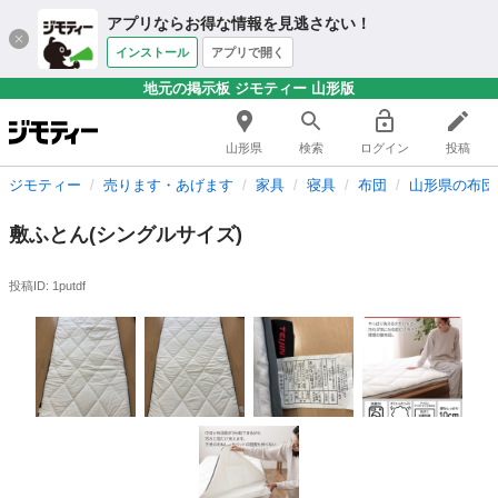
アプリならお得な情報を見逃さない！
インストール
アプリで開く
地元の掲示板 ジモティー 山形版
山形県
検索
ログイン
投稿
ジモティー
売ります・あげます
家具
寝具
布団
山形県の布団
敷ふとん(シングルサイズ)
投稿ID: 1putdf