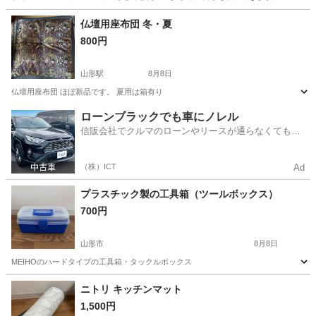
山形
長井市
東京駅
オフィス用家具
仏壇用座布団 冬・夏
800円
山形駅
8月8日
仏壇用座布団 ほぼ新品です。 夏用は箱有り
山形
山形市
山形駅
その他
ローンブラックでも車にノレル
信販会社でクルマのローンやリースが通らなくてもク
ルマをご利用いただけるサービスがあります！
（株）ICT
Ad
プラスチック製の工具箱（ツールボックス）
700円
山形市
8月8日
MEIHOのハードタイプの工具箱・タックルボックス
山形
山形市
収納家具
ニトリ キッチンマット
1,500円