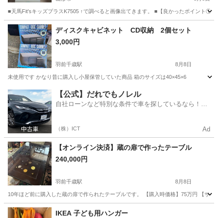
■天馬Fit'sキッズプラスK7505 ↑で調べると画像出てきます。 ■【良かったポイン
山形
山形市
収納家具
ディスクキャビネット CD収納 2個セット
3,000円
羽前千歳駅
8月8日
未使用です かなり昔に購入し小屋保管していた商品 箱のサイズは40×45×6
山形
山形市
羽前千歳駅
収納家具
【公式】だれでもノレル
自社ローンなど特別な条件で車を探しているなら！金
利0%で車をご提供、ノレル独自与信システム。
（株）ICT
Ad
【オンライン決済】蔵の扉で作ったテーブル
240,000円
羽前千歳駅
8月8日
10年ほど前に購入した蔵の扉で作られたテーブルです。 【購入時価格】75万円 【サイズ
山形
山形市
羽前千歳駅
テーブル
IKEA 子ども用ハンガー