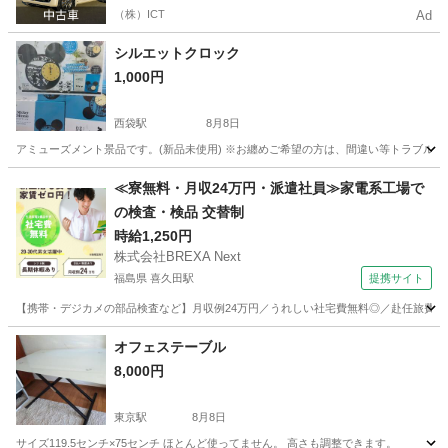
（株）ICT
Ad
シルエットクロック
1,000円
西袋駅
8月8日
アミューズメント景品です。(新品未使用) ※お纏めご希望の方は、間違い等トラブルを
山形
東田川郡
西袋駅
時計
イオン
≪寮無料・月収24万円・派遣社員≫家電系工場で
の検査・検品 交替制
時給1,250円
株式会社BREXA Next
福島県 喜久田駅
提携サイト
【携帯・デジカメの部品検査など】月収例24万円／うれしい社宅費無料◎／赴任旅費会社
福島
郡山市
喜久田駅
その他
オフェステーブル
8,000円
東京駅
8月8日
サイズ119.5センチ×75センチ ほとんど使ってません。 高さも調整できます。