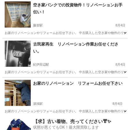
和歌山
有田郡
藤並駅
リフォーム
ガレージ
空き家バンクでの投資物件！リノベーションお手
伝い！
藤並駅
8月4日
お家のリノベーションやリフォームお任せ下さい。 中古購入した空き家や物件のリノベー
和歌山
有田郡
藤並駅
リフォーム
物件
古民家再生 リノベーション作業お任せくださ
い。
紀伊田辺駅
8月4日
お家のリノベーションやリフォームお任せ下さい。 中古購入した空き家や物件のリノベー
和歌山
田辺市
紀伊田辺駅
リフォーム
物件
お家のリノベーション リフォームお任せ下さい
湯浅駅
8月4日
お家のリノベーションやリフォームお任せ下さい。 中古購入した空き家や物件のリノベー
和歌山
有田郡
湯浅駅
リフォーム
物件
【求】古い着物、売ってください👘✨
状態が悪くてもOK！最大限買取します