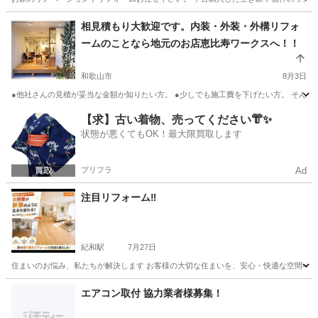
和歌山
岩出市
岩出駅
リフォーム
物件
相見積もり大歓迎です。内装・外装・外構リフォ
ームのことなら地元のお店恵比寿ワークスへ！！
和歌山市
8月3日
●他社さんの見積が妥当な金額か知りたい方。 ●少しでも施工費を下げたい方。 そんな
和歌山
和歌山市
リフォーム
大阪
泉佐野市
リフォーム
【求】古い着物、売ってください👘✨
状態が悪くてもOK！最大限買取します
.com
プリフラ
Ad
注目リフォーム‼️
紀和駅
7月27日
住まいのお悩み、私たちが解決します お客様の大切な住まいを、安心・快適な空間へ。
和歌山
和歌山市
紀和駅
その他
エアコン取付 協力業者様募集！