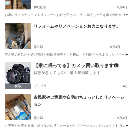
和歌山駅
8月4日
お家のリノベーションやリフォームお任せ下さい。 中古購入した空き家や物件のリノベー
和歌山
和歌山市
和歌山駅
リフォーム
物件
リフォームやリノベーションお力になります。
藤並駅
8月4日
空き家の再活用や遺品整理や特殊清掃等をした後に、再利用できるようにリノベーション
和歌山
有田郡
藤並駅
リフォーム
天井
【家に眠ってる】カメラ買い取ります📷
状態が悪くてもOK！最大限買取します
プリフラ
Ad
古民家やご実家や自宅のちょっとしたリノベーシ
ョン
藤並駅
8月4日
ご実家や自宅や倉庫、納屋などのリフォームやリノベーションいたします！！ ガレージ