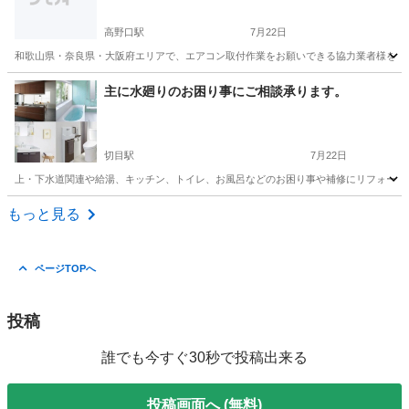
高野口駅
7月22日
和歌山県・奈良県・大阪府エリアで、エアコン取付作業をお願いできる協力業者様を募集
和歌山
橋本市
高野口駅
電気工事
スポット
主に水廻りのお困り事にご相談承ります。
切目駅
7月22日
上・下水道関連や給湯、キッチン、トイレ、お風呂などのお困り事や補修にリフォームなどご
和歌山
日高郡
切目駅
リフォーム
もっと見る
ページTOPへ
投稿
誰でも今すぐ30秒で投稿出来る
投稿画面へ (無料)