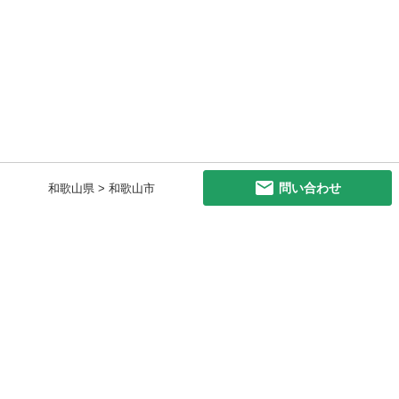
問い合わせ
和歌山県 > 和歌山市
初めての方へ
利用規約
プライバシーポリシー
プライバシー・ステートメント
健全化に資する運用方針
お問い合わせ
運営会社
サイトマップ
ご利用ガイド
フリーワードで探す