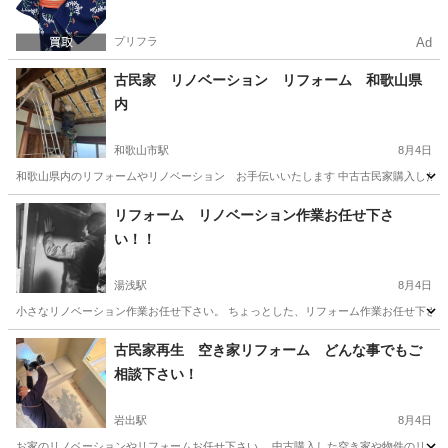
プリフラ
Ad
古民家 リノベーション リフォーム 和歌山県
内
和歌山市駅
8月4日
和歌山県内のリフォームやリノベーション お手伝いいたします 中古古民家購入したが
和歌山
和歌山市
和歌山市駅
リフォーム
無料
リフォーム リノベーション作業お任せ下さ
い！！
湯浅駅
8月4日
小さなリノベーション作業お任せ下さい。 ちょっとした、リフォーム作業お任せ下さい。
和歌山
有田郡
湯浅駅
リフォーム
天井
古民家再生 空き家リフォーム どんな事でもご
相談下さい！
岩出駅
8月4日
お家のリノベーションやリフォームお任せ下さい。 中古購入した空き家や物件のリノベー