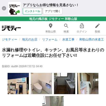
アプリならお得な情報を見逃さない！
インストール
アプリで開く
地元の掲示板 ジモティー 和歌山版
和歌山県
検索
ログイン
投稿
ジモティー
地元のお店
リフォーム
水道工事
和歌山県の水道工
水漏れ修理やトイレ、キッチン、お風呂等水まわりの
リフォームは近畿住設にお任せ下さい!!
投稿ID: dud9h
2026年7月7日 04:40