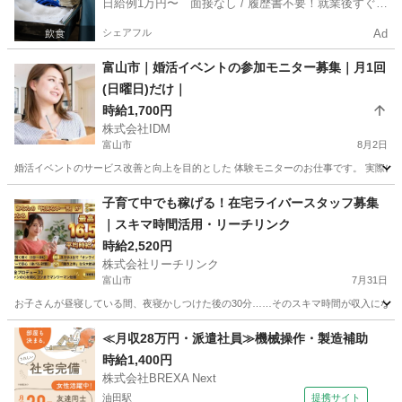
日給例1万円〜 面接なし / 履歴書不要！就業後すぐに
お給料がもらえる✨
シェアフル
Ad
富山市｜婚活イベントの参加モニター募集｜月1回
(日曜日)だけ｜
時給1,700円
株式会社IDM
富山市
8月2日
婚活イベントのサービス改善と向上を目的とした 体験モニターのお仕事です。 実際にイ
富山
富山市
その他
アンケート
子育て中でも稼げる！在宅ライバースタッフ募集
｜スキマ時間活用・リーチリンク
時給2,520円
株式会社リーチリンク
富山市
7月31日
お子さんが昼寝している間、夜寝かしつけた後の30分……そのスキマ時間が収入になり
富山
富山市
その他
リスナー
≪月収28万円・派遣社員≫機械操作・製造補助
時給1,400円
株式会社BREXA Next
油田駅
提携サイト