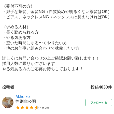
《受付不可の方》

・派手な茶髪、金髪NG（白髪染めや明るくない茶髪はOK）

・ピアス、ネックレスNG（ネックレスは見えなければOK）

（求める人材）

・長く勤められる方

・やる気ある方

・空いた時間にゆる〜くやりたい方

・他のお仕事と組み合わせて稼働したい方

詳しくはお問い合わせの上ご確認お願い致します！！

採用人数に限りがございます！

やる気ある方のご応募お待ちしております！
投稿者
投稿
4030
件
M.heike
性別非公開
フォローする
4.9
(
29
)