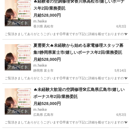
🔥経験者の空調修理🛠️香川県高松市/嬉しいボーナ
ス年2回/業務委託
月給528,000円
m.heike
アルバイト
香川県 高松市
6月2日
ご覧頂きましてありがとうございます😊早速ですが下記に詳細を載せておりますのでご覧下さ
香川
高松市
その他
業務委託
夏需要大🔥未経験から始める家電修理スタッフ募
集‼️静岡県富士市/嬉しいボーナス年2回/業務委託
月給528,000円
m.heike
アルバイト
静岡県 富士市
5月14日
ご覧頂きましてありがとうございます😊早速ですが下記に詳細を載せておりますのでご覧下さ
静岡
富士市
その他
スタッフ
🔥未経験大歓迎の空調修理🛠️広島県広島市/嬉しい
ボーナス年2回/業務委託
月給528,000円
m.heike
アルバイト
広島県 広島市
6月2日
ご覧頂きましてありがとうございます😊早速ですが下記に詳細を載せておりますのでご覧下さ