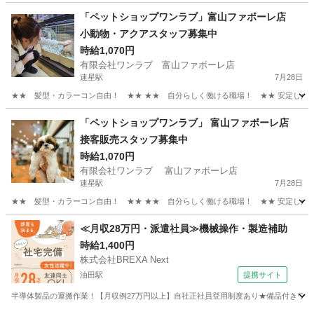
富山
富山市
その他
出来高制
「ペットショップワンラブ」富山ファボーレ店
小動物・アクアスタッフ募集中
時給1,070円
有限会社ワンラブ 富山ファボーレ店
速星駅
7月28日
★★ 髪型・カラーコン自由！ ★★ ★★ 自分らしく働ける職場！ ★★ 安定した会社
富山
富山市
速星駅
その他
動物
「ペットショップワンラブ」 富山ファボーレ店
接客販売スタッフ募集中
時給1,070円
有限会社ワンラブ 富山ファボーレ店
速星駅
7月28日
★★ 髪型・カラーコン自由！ ★★ ★★ 自分らしく働ける職場！ ★★ 安定した会社
富山
富山市
速星駅
その他
スタッフ
≪月収28万円・派遣社員≫機械操作・製造補助
時給1,400円
株式会社BREXA Next
油田駅
提携サイト
半導体製品の運搬作業！【月収例27万円以上】自社正社員登用制度あり★備品付きワンル