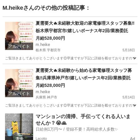
M.heike
さんのその他の投稿記事：
夏需要大🔥未経験大歓迎の家電修理スタッフ募集‼️
栃木県宇都宮市/嬉しいボーナス年2回/業務委託
月給528,000円
m.heike
アルバイト
栃木県 宇都宮市
5月18日
ご覧頂きましてありがとうございます😊早速ですが下記に詳細を載せておりますのでご覧下さ
栃木
宇都宮市
その他
スタッフ
夏需要大🔥未経験から始める家電修理スタッフ募
集‼️兵庫県神戸市/嬉しいボーナス年2回/業務委託
月給528,000円
m.heike
アルバイト
兵庫県 神戸市
5月14日
ご覧頂きましてありがとうございます😊早速ですが下記に詳細を載せておりますのでご覧下さ
兵庫
神戸市
その他
スタッフ
マンションの清掃、手伝ってくれる人いま
せんか？😭🙏
日給例1万円〜 / 登録不要！高時給求人多数✨
Lacotto
Ad