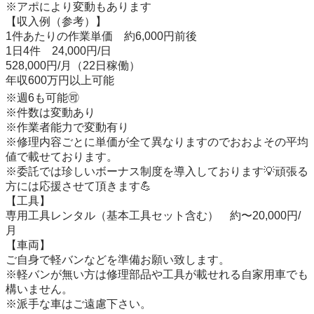
※アポにより変動もあります

【収入例（参考）】

1件あたりの作業単価　約6,000円前後

1日4件　24,000円/日

528,000円/月（22日稼働）

年収600万円以上可能

※週6も可能🉑

※件数は変動あり

※作業者能力で変動有り

※修理内容ごとに単価が全て異なりますのでおおよその平均
値で載せております。

※委託では珍しいボーナス制度を導入しております💡頑張る
方には応援させて頂きます💪

【工具】

専用工具レンタル（基本工具セット含む）　約〜20,000円/
月

【車両】

ご自身で軽バンなどを準備お願い致します。

※軽バンが無い方は修理部品や工具が載せれる自家用車でも
構いません。

※派手な車はご遠慮下さい。
