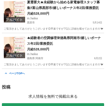
広島
広島市
その他
業務委託
夏需要大🔥未経験から始める家電修理スタッフ募
集‼️富山県黒部市/嬉しいボーナス年2回/業務委託
月給528,000円
m.heike
アルバイト
黒部市
5月14日
ご覧頂きましてありがとうございます😊早速ですが下記に詳細を載せておりますのでご覧下さ
富山
黒部市
その他
スタッフ
🔥経験者の空調修理🛠️徳島県阿南市/嬉しいボーナ
ス年2回/業務委託
月給528,000円
m.heike
アルバイト
徳島県 阿南市
6月2日
ご覧頂きましてありがとうございます😊早速ですが下記に詳細を載せておりますのでご覧下さ
徳島
阿南市
その他
業務委託
ページTOPへ
投稿
求人情報を無料で掲載出来る