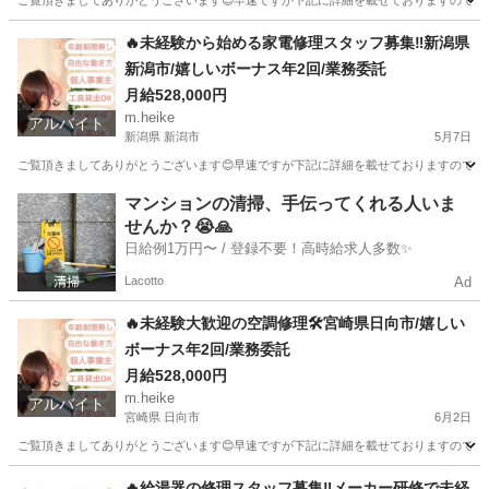
ご覧頂きましてありがとうございます😊早速ですが下記に詳細を載せておりますのでご覧下さ
福岡
福岡市
その他
スタッフ
🔥未経験から始める家電修理スタッフ募集‼️新潟県
新潟市/嬉しいボーナス年2回/業務委託
月給528,000円
m.heike
アルバイト
新潟県 新潟市
5月7日
ご覧頂きましてありがとうございます😊早速ですが下記に詳細を載せておりますのでご覧下さ
新潟
新潟市
その他
スタッフ
マンションの清掃、手伝ってくれる人いま
せんか？😭🙏
日給例1万円〜 / 登録不要！高時給求人多数✨
Lacotto
Ad
🔥未経験大歓迎の空調修理🛠️宮崎県日向市/嬉しい
ボーナス年2回/業務委託
月給528,000円
m.heike
アルバイト
宮崎県 日向市
6月2日
ご覧頂きましてありがとうございます😊早速ですが下記に詳細を載せておりますのでご覧下さ
宮崎
日向市
その他
業務委託
🔥給湯器の修理スタッフ募集‼️メーカー研修で未経