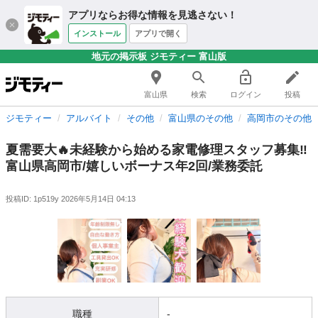
アプリならお得な情報を見逃さない！
インストール
アプリで開く
地元の掲示板 ジモティー 富山版
富山県
検索
ログイン
投稿
ジモティー
アルバイト
その他
富山県のその他
高岡市のその他
夏需要大🔥未経験から始める家電修理スタッフ募集‼️
富山県高岡市/嬉しいボーナス年2回/業務委託
投稿ID: 1p519y
2026年5月14日 04:13
職種
-