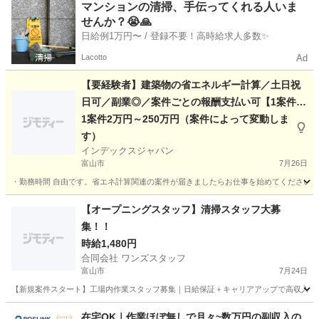
富山
砺波市
油田駅
その他
マンションの清掃、手伝ってくれる人いま
せんか？😭🙏
日給例1万円〜 / 登録不要！高時給求人多数✨
Lacotto
Ad
【要経験者】建築物の省エネルギー計算／土日祝
日可／副業◎／案件ごとの報酬支払い可【1案件2
万円～250万円】
1案件2万円～250万円（案件によって変動しま
す）
インデックスジャパン
富山市
7月26日
・勤務時間 自由です。省エネ計算関連の案件が届きましたらお仕事を始めてください。 ・
富山
富山市
その他
ネット
【オープニングスタッフ】清掃スタッフ大募
集！！
時給1,480円
合同会社 ワンズスタッフ
富山市
7月24日
【新規案件スタート】工場内作業スタッフ募集｜日給保証＋キャリアアップで高収入可能 
富山
富山市
その他
スタッフ
在宅OK｜作業ほぼ無しで月々~数万円の副収入の