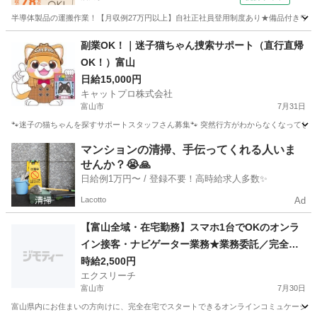
半導体製品の運搬作業！【月収例27万円以上】自社正社員登用制度あり★備品付きワンル
富山
砺波市
油田駅
その他
副業OK！｜迷子猫ちゃん捜索サポート（直行直帰
OK！）富山
日給15,000円
キャットプロ株式会社
富山市
7月31日
🐾迷子の猫ちゃんを探すサポートスタッフさん募集🐾 突然行方がわからなくなってしま
富山
富山市
その他
スタッフ
マンションの清掃、手伝ってくれる人いま
せんか？😭🙏
日給例1万円〜 / 登録不要！高時給求人多数✨
Lacotto
Ad
【富山全域・在宅勤務】スマホ1台でOKのオンラ
イン接客・ナビゲーター業務★業務委託／完全自
由シフト／未経験向けの無料個別レクチャー完備
時給2,500円
エクスリーチ
富山市
7月30日
富山県内にお住まいの方向けに、完全在宅でスタートできるオンラインコミュケーションの