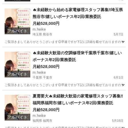
🔥未経験から始める家電修理スタッフ募集‼️埼玉県
熊谷市/嬉しいボーナス年2回/業務委託
月給528,000円
m.heike
アルバイト
埼玉県 熊谷市
5月7日
ご覧頂きましてありがとうございます😊早速ですが下記に詳細を載せておりますのでご覧下さ
埼玉
熊谷市
その他
スタッフ
🔥未経験大歓迎の空調修理🛠️千葉県千葉市/嬉しい
ボーナス年2回/業務委託
月給528,000円
m.heike
アルバイト
千葉県 千葉市
6月1日
ご覧頂きましてありがとうございます😊早速ですが下記に詳細を載せておりますのでご覧下さ
千葉
千葉市
その他
業務委託
夏需要大🔥未経験大歓迎の家電修理スタッフ募集‼️
福岡県福岡市/嬉しいボーナス年2回/業務委託
月給528,000円
m.heike
アルバイト
福岡県 福岡市
5月16日