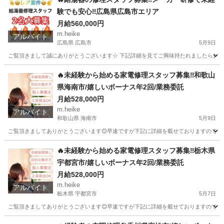
験でも安心‼️広島県広島市エリア
月給560,000円
m.heike
アルバイト
広島県 広島市
5月9日
ご覧頂きまして誠にありがとうございます☆ 下記詳細を見てご興味持たれましたらお問い合
広島
広島市
その他
給湯器
🔥未経験から始める家電修理スタッフ募集‼️和歌山
県海南市/嬉しいボーナス年2回/業務委託
月給528,000円
m.heike
アルバイト
和歌山県 海南市
5月9日
ご覧頂きましてありがとうございます😊早速ですが下記に詳細を載せておりますのでご覧下さ
和歌山
海南市
その他
スタッフ
🔥未経験から始める家電修理スタッフ募集‼️栃木県
宇都宮市/嬉しいボーナス年2回/業務委託
月給528,000円
m.heike
アルバイト
栃木県 宇都宮市
5月7日
ご覧頂きましてありがとうございます😊早速ですが下記に詳細を載せておりますのでご覧下さ
栃木
宇都宮市
その他
スタッフ