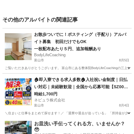
その他のアルバイトの関連記事
お散歩ついでに！ポスティング（手配り）アルバ
イト募集 初回だけでもOK
一枚配布あたり５円、追加報酬あり
BodyLifeCoaching
富山市
8月5日
ご覧いただきありがとうございます。 富山市にある整体院BodyLifeCoaching
富山
富山市
その他
チラシ
🏠即入寮できる求人多数🏠入社祝い金制度｜日払
い対応｜未経験歓迎｜全国から応募可能【SZ00
9】
時給1,700円
ネビュラ株式会社
富山市
8月4日
＼住まいと仕事をまとめて探せます！／ 「退寮や退去が迫っている」 「所持金が少なく
富山
富山市
その他
ゴールデンウィーク
お皿洗い手伝ってくれる方、いませんか？
🥹