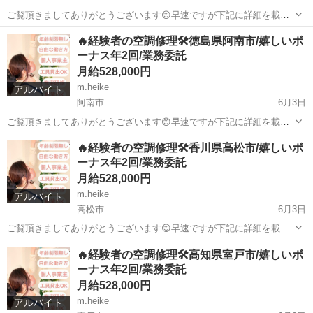
ご覧頂きましてありがとうございます😊早速ですが下記に詳細を載せ
ておりますのでご覧下さい⬇️経験者のみの募集となります。 【業務内
愛媛
宇和島市
その他
業務委託
🔥経験者の空調修理🛠️徳島県阿南市/嬉しいボ
容】 家庭用空調機の修理 業務委託となります 【勤務地】 愛媛県宇和
ーナス年2回/業務委託
島市を基本として稼働します。...
月給528,000円
m.heike
アルバイト
阿南市
6月3日
ご覧頂きましてありがとうございます😊早速ですが下記に詳細を載せ
ておりますのでご覧下さい⬇️経験者のみの募集となります。 【業務内
徳島
阿南市
その他
業務委託
🔥経験者の空調修理🛠️香川県高松市/嬉しいボ
容】 家庭用空調機の修理 業務委託となります 【勤務地】 徳島県阿波
ーナス年2回/業務委託
市を基本として稼働します。 ...
月給528,000円
m.heike
アルバイト
高松市
6月3日
ご覧頂きましてありがとうございます😊早速ですが下記に詳細を載せ
ておりますのでご覧下さい⬇️経験者のみの募集となります。 【業務内
香川
高松市
その他
業務委託
🔥経験者の空調修理🛠️高知県室戸市/嬉しいボ
容】 家庭用空調機の修理 業務委託となります 【勤務地】 香川県高松
ーナス年2回/業務委託
市を基本として稼働します。 ...
月給528,000円
m.heike
アルバイト