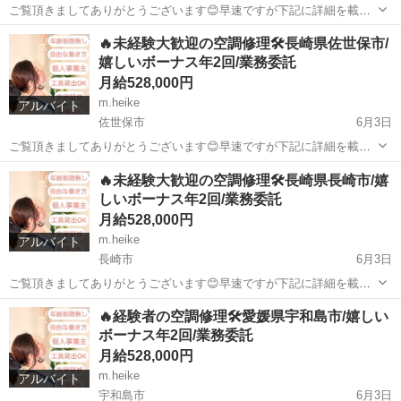
ご覧頂きましてありがとうございます😊早速ですが下記に詳細を載せ
ておりますのでご覧下さい⬇️ 【業務内容】 家庭用空調機の修理 業務委
宮崎
延岡市
その他
業務委託
🔥未経験大歓迎の空調修理🛠️長崎県佐世保市/
託となります 【勤務地】 宮崎県延岡市を基本として稼働します。
嬉しいボーナス年2回/業務委託
【時間】 原則自由 ※アポに...
月給528,000円
m.heike
アルバイト
佐世保市
6月3日
ご覧頂きましてありがとうございます😊早速ですが下記に詳細を載せ
ておりますのでご覧下さい⬇️ 【業務内容】 家庭用空調機の修理 業務委
長崎
佐世保市
その他
業務委託
🔥未経験大歓迎の空調修理🛠️長崎県長崎市/嬉
託となります 【勤務地】 長崎県佐世保市を基本として稼働します。
しいボーナス年2回/業務委託
【時間】 原則自由 ※アポ...
月給528,000円
m.heike
アルバイト
長崎市
6月3日
ご覧頂きましてありがとうございます😊早速ですが下記に詳細を載せ
ておりますのでご覧下さい⬇️ 【業務内容】 家庭用空調機の修理 業務委
長崎
長崎市
その他
業務委託
🔥経験者の空調修理🛠️愛媛県宇和島市/嬉しい
託となります 【勤務地】 長崎県長崎市を基本として稼働します。
ボーナス年2回/業務委託
【時間】 原則自由 ※アポに...
月給528,000円
m.heike
アルバイト
宇和島市
6月3日