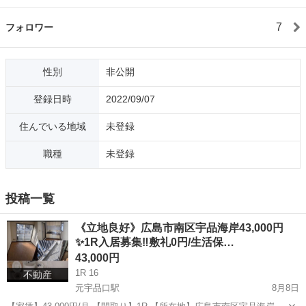
7
フォロワー
性別
非公開
登録日時
2022/09/07
住んでいる地域
未登録
職種
未登録
投稿一覧
《立地良好》広島市南区宇品海岸43,000円
✨1R入居募集‼️敷礼0円/生活保…
43,000円
1R 16
不動産
元宇品口駅
8月8日