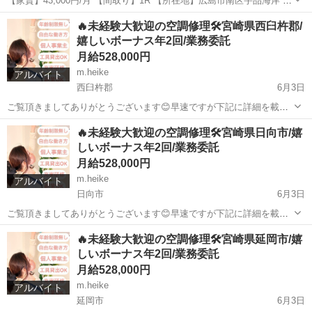
【家賃】43,000円/月 【間取り】1R 【所在地】広島市南区宇品海岸 ※
物件見学時に住所を詳しくお伝え致します。 【設備】水道、都市ガ
広島
広島市
元宇品口駅
マンション
物件
🔥未経験大歓迎の空調修理🛠️宮崎県西臼杵郡/
ス、電気、トイレ、バス、コンロ、エアコン、ベランダ等 【駐車場】
嬉しいボーナス年2回/業務委託
無し 【近隣施設】公共...
月給528,000円
m.heike
アルバイト
西臼杵郡
6月3日
ご覧頂きましてありがとうございます😊早速ですが下記に詳細を載せ
ておりますのでご覧下さい⬇️ 【業務内容】 家庭用空調機の修理 業務委
宮崎
西臼杵郡
その他
業務委託
🔥未経験大歓迎の空調修理🛠️宮崎県日向市/嬉
託となります 【勤務地】 宮崎県西臼杵郡を基本として稼働します。
しいボーナス年2回/業務委託
【時間】 原則自由 ※アポ...
月給528,000円
m.heike
アルバイト
日向市
6月3日
ご覧頂きましてありがとうございます😊早速ですが下記に詳細を載せ
ておりますのでご覧下さい⬇️ 【業務内容】 家庭用空調機の修理 業務委
宮崎
日向市
その他
業務委託
🔥未経験大歓迎の空調修理🛠️宮崎県延岡市/嬉
託となります 【勤務地】 宮崎県日向市を基本として稼働します。
しいボーナス年2回/業務委託
【時間】 原則自由 ※アポに...
月給528,000円
m.heike
アルバイト
延岡市
6月3日