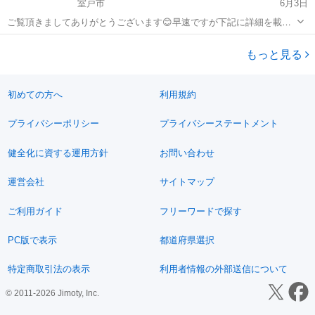
室戸市
6月3日
ご覧頂きましてありがとうございます😊早速ですが下記に詳細を載せ
ておりますのでご覧下さい⬇️経験者のみの募集となります。 【業務内
高知
室戸市
その他
業務委託
容】 家庭用空調機の修理 業務委託となります 【勤務地】 高知県室戸
もっと見る
市を基本として稼働します。 ...
初めての方へ
利用規約
プライバシーポリシー
プライバシーステートメント
健全化に資する運用方針
お問い合わせ
運営会社
サイトマップ
ご利用ガイド
フリーワードで探す
PC版で表示
都道府県選択
特定商取引法の表示
利用者情報の外部送信について
© 2011-2026 Jimoty, Inc.