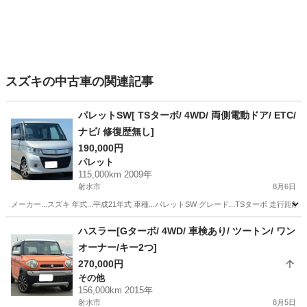
スズキの中古車の関連記事
パレットSW[ TSターボ/ 4WD/ 両側電動ドア/ ETC/
ナビ/ 修復歴無し]
190,000円
パレット
115,000km 2009年
射水市
8月6日
メーカー...スズキ 年式...平成21年式 車種...パレットSW グレード...TSターボ 走行距離..
富山
射水市
パレット
ハスラー[Gターボ/ 4WD/ 車検あり/ ツートン/ ワン
オーナー/キー2つ]
270,000円
その他
156,000km 2015年
射水市
8月5日