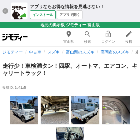
アプリならお得な情報を見逃さない！
インストール
アプリで開く
地元の掲示板 ジモティー 富山版
富山県
検索
ログイン
投稿
ジモティー
中古車
スズキ
富山県のスズキ
高岡市のスズキ
走
走行少！車検満タン！四駆、オートマ、エアコン、キ
ャリートラック！
投稿ID: 1p41z5