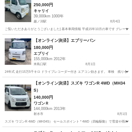
250,000円
キャリイ
39,000km 1000年
越ノ潟駅
8月4日
ご覧いただきありがとうございました] 基本車両情報 平成15年10月の車です グレードK
富山
射水市
越ノ潟駅
キャリイ
【オンライン決済】エブリーバン
180,000円
エブリイ
155,000km 2012年
米島口駅
8月1日
24年式 走行15万5千キロ ドライブレコーダー付き エアコン効きます。 車検 残り令
富山
高岡市
米島口駅
エブリイ
エブリーバン
【オンライン決済】スズキ ワゴンR 4WD（MH34
S）
140,000円
ワゴンＲ
144,000km 2013年
射水市
8月1日
スズキ ワゴンR 4WD（MH34S） セールスポイント * 4WD（四輪駆動）で雪道や雨の
富山
射水市
ワゴンＲ