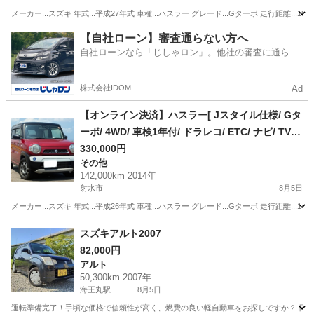
メーカー...スズキ 年式...平成27年式 車種...ハスラー グレード...Gターボ 走行距離...156,
富山
射水市
その他
【自社ローン】審査通らない方へ
自社ローンなら「じしゃロン」。他社の審査に通らな
かった方も
株式会社IDOM
Ad
【オンライン決済】ハスラー[ Jスタイル仕様/ Gタ
ーボ/ 4WD/ 車検1年付/ ドラレコ/ ETC/ ナビ/ TV/
Bluetooth]
330,000円
その他
142,000km 2014年
射水市
8月5日
メーカー...スズキ 年式...平成26年式 車種...ハスラー グレード...Gターボ 走行距離...14
富山
射水市
その他
スズキアルト2007
82,000円
アルト
50,300km 2007年
海王丸駅
8月5日
運転準備完了！手頃な価格で信頼性が高く、燃費の良い軽自動車をお探しですか？ 日本での日常の運転に最適