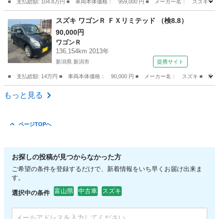
■ 支払総額: 104.8万円 ■ 車両本体価格： 959,000 円 ■ メーカー名： 
富山
氷見市
その他
スズキ ワゴンＲ ＦＸリミテッド （検8.8）
90,000円
ワゴンＲ
136,154km 2013年
新潟県 新潟市
提携サイト
■ 支払総額: 14万円 ■ 車両本体価格： 90,000 円 ■ メーカー名： スズキ ■ 車
新潟
新潟市
ワゴンＲ
もっと見る
ページTOPへ
お探しの投稿が見つからなかった方
ご希望の条件を登録するだけで、新着情報をいち早くお届け出来ま
す。
富山県
中古車
スズキ
選択中の条件