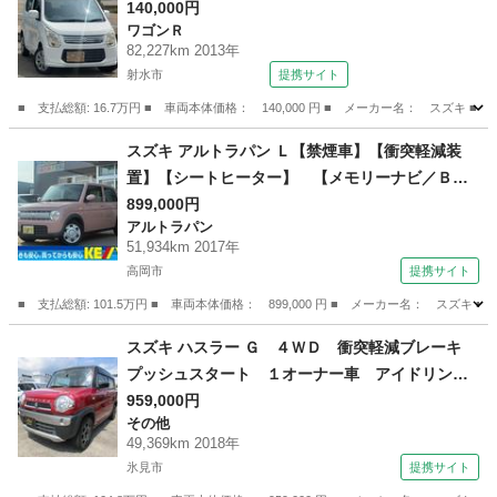
140,000円
ワゴンＲ
82,227km 2013年
射水市
提携サイト
■ 支払総額: 16.7万円 ■ 車両本体価格： 140,000 円 ■ メーカー名： スズキ ■
富山
射水市
ワゴンＲ
スズキ アルトラパン Ｌ【禁煙車】【衝突軽減装
置】【シートヒーター】 【メモリーナビ／ＢＬ
ＵＥＴＯＯＴＨオーデイオ／ＤＶＤ再生／ＣＤ／
899,000円
アルトラパン
フルセグＴＶ】【スマートキー／プッシュスター
51,934km 2017年
ト】【横滑り防止】【ヘッドライトレベライザ
高岡市
提携サイト
ー】 （なし）
■ 支払総額: 101.5万円 ■ 車両本体価格： 899,000 円 ■ メーカー名： 
富山
高岡市
アルトラパン
スズキ ハスラー Ｇ ４ＷＤ 衝突軽減ブレーキ
プッシュスタート １オーナー車 アイドリング
ストップ ベンチシート ＡＢＳ （車検整備付）
959,000円
その他
49,369km 2018年
氷見市
提携サイト