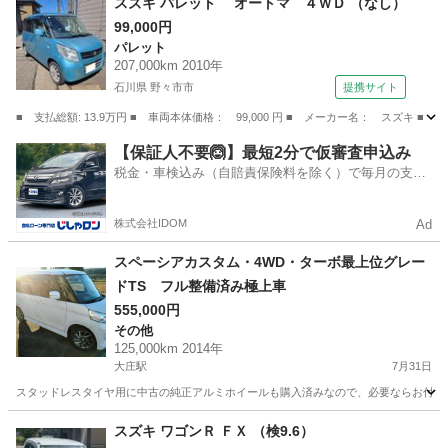
スズキ パレット オートマ ４ＷＤ （なし）
99,000円
パレット
207,000km 2010年
石川県 野々市市
提携サイト
■ 支払総額: 13.9万円 ■ 車両本体価格： 99,000 円 ■ メーカー名： スズキ 
石川
野々市市
パレット
【保証人不要🙆】最短2分で仮審査申込み
税金・車検込み（自賠責保険料を除く）で毎月の支払
額は一定の自社ローン🚗
株式会社IDOM
Ad
スペーシアカスタム・4WD・ターボ最上位グレー
ドTS フル整備済み極上車
555,000円
その他
125,000km 2014年
大庄駅
7月31日
スタッドレスタイヤ用に中古の純正アルミホイールも購入済みなので、必要ならお付けしま
富山
富山市
大庄駅
その他
スズキ ワゴンＲ ＦＸ （検9.6）