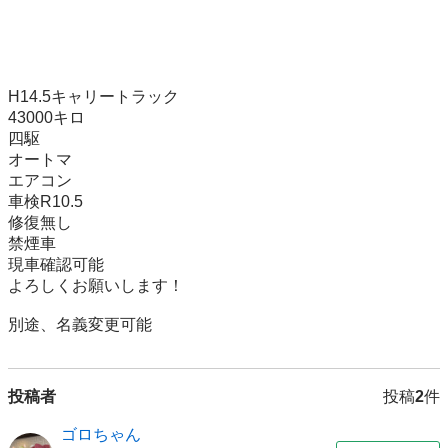
H14.5キャリートラック

43000キロ

四駆

オートマ

エアコン

車検R10.5

修復無し

禁煙車

現車確認可能

よろしくお願いします！

別途、名義変更可能
投稿者
投稿
2
件
ゴロちゃん