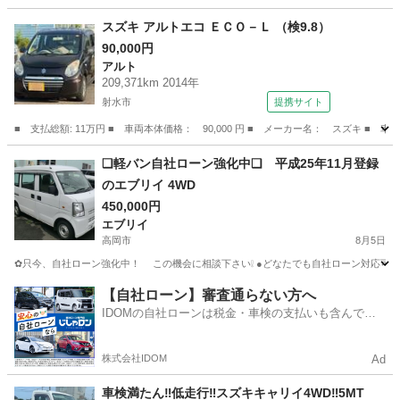
富山
射水市
海王丸駅
アルト
スズキ アルトエコ ＥＣＯ－Ｌ （検9.8）
90,000円
アルト
209,371km 2014年
射水市
提携サイト
■ 支払総額: 11万円 ■ 車両本体価格： 90,000 円 ■ メーカー名： スズキ ■ 車
富山
射水市
アルト
❑軽バン自社ローン強化中❑ 平成25年11月登録
のエブリイ 4WD
450,000円
エブリイ
高岡市
8月5日
✿只今、自社ローン強化中！ この機会に相談下さい❕ ●どなたでも自社ローン
富山
高岡市
エブリイ
車両
【自社ローン】審査通らない方へ
IDOMの自社ローンは税金・車検の支払いも含んでい
るので毎月の支払額は一定
株式会社IDOM
Ad
車検満たん‼️低走行‼️スズキキャリイ4WD‼️5MT