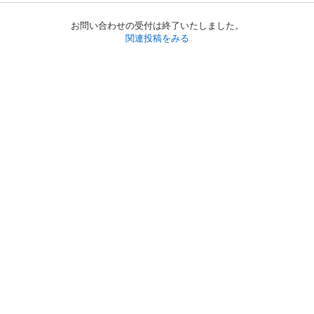
お問い合わせの受付は終了いたしました。
関連投稿をみる
初めての方へ
利用規約
プライバシーポリシー
プライバシー・ステートメント
健全化に資する運用方針
お問い合わせ
運営会社
サイトマップ
ご利用ガイド
フリーワードで探す
PC版で表示
都道府県選択
特定商取引法の表示
利用者情報の外部送信について
© 2011-
2026
Jmty, Inc.