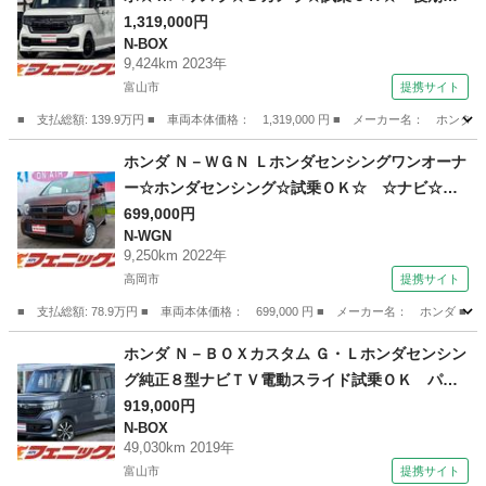
☆ブラックルーフ☆レザーシート☆両側パワスラ
1,319,000円
N-BOX
☆アダプティブクルコン☆パドルシフト☆シート
9,424km 2023年
ヒーター☆９インチナビ☆フルセグ☆Ｂｌｕｅｔ
富山市
提携サイト
ｏｏｔｈ☆アップルカープレイ☆バックカメラ☆
■ 支払総額: 139.9万円 ■ 車両本体価格： 1,319,000 円 ■ メーカー名
ＥＴＣ☆試乗ＯＫ （検10.7）
富山
富山市
N-BOX
ホンダ Ｎ－ＷＧＮ Ｌホンダセンシングワンオーナ
ー☆ホンダセンシング☆試乗ＯＫ☆ ☆ナビ☆Ｂ
ｌｕｅｔｏｏｔｈ☆バックカメラ☆ＬＥＤオート
699,000円
N-WGN
ライト☆スマートキー☆プッシュスタート☆シー
9,250km 2022年
トヒーター☆アイドリングストップ☆ステリモ☆
高岡市
提携サイト
禁煙車☆ＥＴＣ☆試乗ＯＫ☆ワンオーナー☆ホン
■ 支払総額: 78.9万円 ■ 車両本体価格： 699,000 円 ■ メーカー名： ホ
ダセンシング （検9.5）
富山
高岡市
N-WGN
ホンダ Ｎ－ＢＯＸカスタム Ｇ・Ｌホンダセンシン
グ純正８型ナビＴＶ電動スライド試乗ＯＫ パワ
ースライドドア アダプティブクルーズコントロ
919,000円
N-BOX
ール レーンキープ 純正８インチナビ フルセ
49,030km 2019年
グ Ｂｌｕｅｔｏｏｔｈ バックカメラ ビルト
富山市
提携サイト
インＥＴＣ スマートキー オートＬＥＤライ