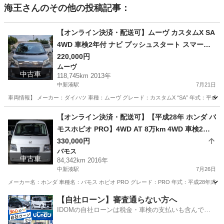
海王
さんのその他の投稿記事：
【オンライン決済・配送可】ムーヴ カスタムX SA
4WD 車検2年付 ナビ プッシュスタート スマート
キー
220,000円
ムーヴ
中古車
118,745km 2013年
中新湊駅
7月21日
車両情報】 メーカー：ダイハツ 車種：ムーヴ グレード：カスタムX “SA” 年式：平成25年式 
富山
高岡市
中新湊駅
ムーヴ
【オンライン決済・配送可】【平成28年 ホンダ バ
モスホビオ PRO】4WD AT 8万km 4WD 車検2年
付き
330,000円
バモス
中古車
84,342km 2016年
中新湊駅
7月26日
メーカー名：ホンダ 車種名：バモス ホビオ PRO グレード：PRO 年式：平成28年式 型式：
富山
高岡市
中新湊駅
バモス
【自社ローン】審査通らない方へ
IDOMの自社ローンは税金・車検の支払いも含んでい
るので毎月の支払額は一定