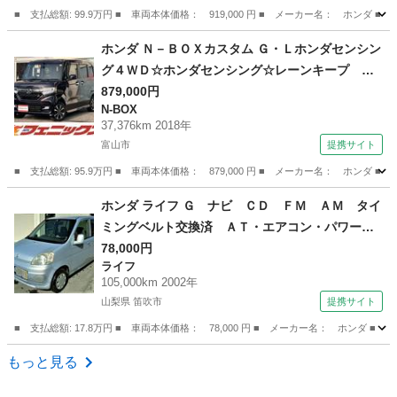
■ 支払総額: 99.9万円 ■ 車両本体価格： 919,000 円 ■ メーカー名： ホ
ト 試乗ＯＫ （検9.12）
富山
富山市
N-BOX
ホンダ Ｎ－ＢＯＸカスタム Ｇ・Ｌホンダセンシン
グ４ＷＤ☆ホンダセンシング☆レーンキープ ４
ＷＤ☆ホンダセンシング☆レーンキープ☆アダプ
879,000円
N-BOX
ティブクルコン☆メモリーナビＴＶ☆Ｂｌｕｅｔ
37,376km 2018年
ｏｏｔｈ☆バックカメラ☆電動スライドドア☆ド
富山市
提携サイト
ラレコ☆オートＬＥＤライト☆前席シートヒータ
■ 支払総額: 95.9万円 ■ 車両本体価格： 879,000 円 ■ メーカー名： ホ
ー☆ＥＴＣ☆試乗ＯＫ （なし）
富山
富山市
N-BOX
ホンダ ライフ Ｇ ナビ ＣＤ ＦＭ ＡＭ タイ
ミングベルト交換済 ＡＴ・エアコン・パワーウ
ィンドウ・Ｗエアバッグ・衝突安全ボディー Ｕ
78,000円
ライフ
Ｖカットガラス プライバシーガラス・外装傷
105,000km 2002年
（検8.11）
山梨県 笛吹市
提携サイト
■ 支払総額: 17.8万円 ■ 車両本体価格： 78,000 円 ■ メーカー名： ホ
山梨
笛吹市
ライフ
もっと見る