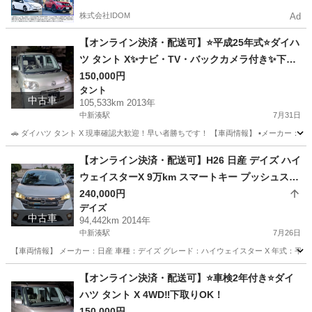
株式会社IDOM
Ad
【オンライン決済・配送可】⭐平成25年式⭐ダイハ
ツ タント X✨ナビ・TV・バックカメラ付き✨下取
りOK！
150,000円
タント
中古車
105,533km 2013年
中新湊駅
7月31日
🚗 ダイハツ タント X 現車確認大歓迎！早い者勝ちです！ 【車両情報】 ▪メーカー：ダイハツ ▪車
富山
高岡市
中新湊駅
タント
【オンライン決済・配送可】H26 日産 デイズ ハイ
ウェイスターX 9万km スマートキー プッシュスタ
ート
240,000円
デイズ
中古車
94,442km 2014年
中新湊駅
7月26日
【車両情報】 メーカー：日産 車種：デイズ グレード：ハイウェイスター X 年式：平成26年式
富山
高岡市
中新湊駅
デイズ
【オンライン決済・配送可】⭐車検2年付き⭐ダイ
ハツ タント X 4WD‼️下取りOK！
150,000円