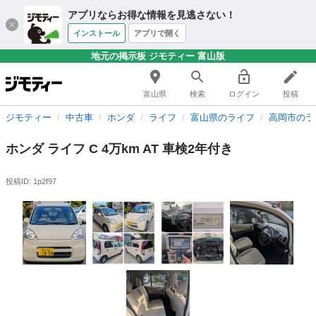
アプリならお得な情報を見逃さない！
インストール
アプリで開く
地元の掲示板 ジモティー 富山版
富山県
検索
ログイン
投稿
ジモティー
中古車
ホンダ
ライフ
富山県のライフ
高岡市のラ
ホンダ ライフ C 4万km AT 車検2年付き
投稿ID: 1p2f97