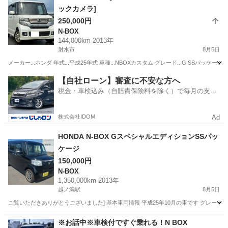
ックカメラ]
250,000円
N-BOX
144,000km 2013年
射水市
8月5日
メーカー...ホンダ 年式...平成25年式 車種...NBOXカスタム グレード...G SSパッケージ 
富山
射水市
N-BOX
エンジン
【自社ローン】審査に不安な方へ
税金・車検込み（自賠責保険料を除く）で毎月の支払
額は一定の自社ローン🚗
株式会社IDOM
Ad
HONDA N-BOX GスペシャルエディションSSパッ
ケージ
150,000円
N-BOX
1,350,000km 2013年
越ノ潟駅
8月5日
ご覧いただきありがとうございました] 基本車両情報 平成25年10月の車です グレード
富山
射水市
越ノ潟駅
N-BOX
※お話中※車検付ですぐ乗れる！N BOX