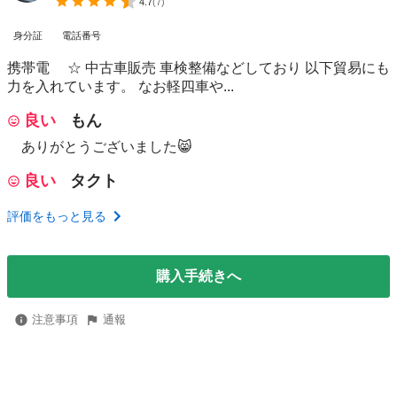
4.7
(
7
)
身分証
電話番号
携帯電 ☆ 中古車販売 車検整備などしており 以下貿易にも
力を入れています。 なお軽四車や...
良い
もん
ありがとうございました😸
良い
タクト
評価をもっと見る
購入手続きへ
注意事項
通報