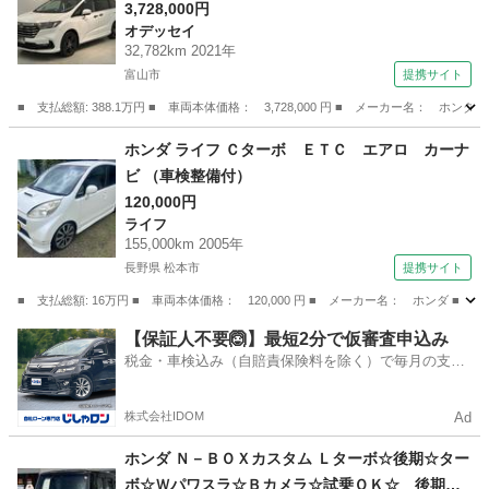
ＶＸＵ－２２７ＤＹｉ ＴＶ Ｒカメラ マルチ
3,728,000円
オデッセイ
ビュ－ ＣＤ録音 ＢＴオ－ディオ ＤＶＤ ド
32,782km 2021年
ラレコ ＥＴＣ ＬＥＤライト 両側電動ドア
富山市
提携サイト
ＶＳＡ アルミ （車検整備付）
■ 支払総額: 388.1万円 ■ 車両本体価格： 3,728,000 円 ■ メーカー名
富山
富山市
オデッセイ
ホンダ ライフ Ｃターボ ＥＴＣ エアロ カーナ
ビ （車検整備付）
120,000円
ライフ
155,000km 2005年
長野県 松本市
提携サイト
■ 支払総額: 16万円 ■ 車両本体価格： 120,000 円 ■ メーカー名： ホンダ ■
長野
松本市
ライフ
【保証人不要🙆】最短2分で仮審査申込み
税金・車検込み（自賠責保険料を除く）で毎月の支払
額は一定の自社ローン🚗
株式会社IDOM
Ad
ホンダ Ｎ－ＢＯＸカスタム Ｌターボ☆後期☆ター
ボ☆Ｗパワスラ☆Ｂカメラ☆試乗ＯＫ☆ 後期型