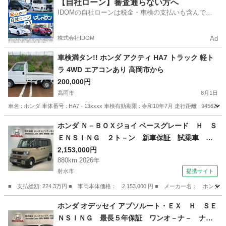
富山
富山市
桜橋駅
N-BOX
【自社ローン】審査通らない方へ
IDOMの自社ローンは税金・車検の支払いも含んでい
るので毎月の支払額は一定
株式会社IDOM
Ad
車検満タン!! ホンダ アクティ HA7 トラック 軽ト
ラ 4WD エアコンあり 高岡市から
200,000円
高岡市
8月1日
車名 : ホンダ 車体番号 : HA7 - 13xxxx 車検有効期限 : 令和10年7月 走行距離 :
富山
高岡市
ホンダ
ホンダ Ｎ－ＢＯＸジョイ ベースグレード Ｈ Ｓ
ＥＮＳＩＮＧ ２ト－ン 新車保証 試乗車 ワ
ンオ－ナ－ ナビＬＸＵ－２４２ＮＢｉ ＴＶ
2,153,000円
880km 2026年
Ｒカメラ マルチビュ－ ＣＤ録音 ＢＴオ－デ
射水市
提携サイト
ィオ ＤＶＤ ドラレコ シ－トヒ－タ－ ＥＴ
Ｃ ＬＥＤライト （検11.3）
■ 支払総額: 224.3万円 ■ 車両本体価格： 2,153,000 円 ■ メーカー名
富山
射水市
ホンダ
ホンダ オデッセイ アブソルート・ＥＸ Ｈ ＳＥ
ＮＳＩＮＧ 最長５年保証 ワンオ－ナ－ ナビ