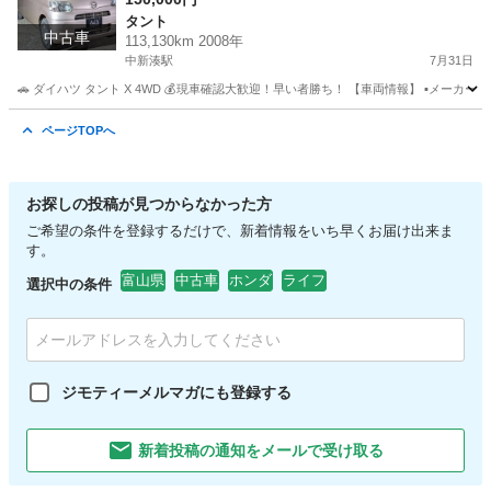
タント
中古車
113,130km 2008年
中新湊駅
7月31日
🚗 ダイハツ タント X 4WD 💰現車確認大歓迎！早い者勝ち！ 【車両情報】 ▪メーカー：ダイハ
富山
高岡市
中新湊駅
タント
ページTOPへ
お探しの投稿が見つからなかった方
ご希望の条件を登録するだけで、新着情報をいち早くお届け出来ま
す。
富山県
中古車
ホンダ
ライフ
選択中の条件
ジモティーメルマガにも登録する
新着投稿の通知をメールで受け取る