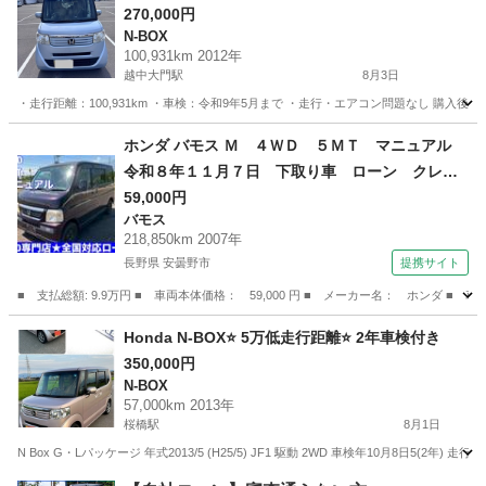
270,000円
N-BOX
100,931km 2012年
越中大門駅
8月3日
・走行距離：100,931km ・車検：令和9年5月まで ・走行・エアコン問題なし 購
富山
射水市
越中大門駅
N-BOX
ホンダ バモス Ｍ ４ＷＤ ５ＭＴ マニュアル
令和８年１１月７日 下取り車 ローン クレジ
ット （検8.11）
59,000円
バモス
218,850km 2007年
長野県 安曇野市
提携サイト
■ 支払総額: 9.9万円 ■ 車両本体価格： 59,000 円 ■ メーカー名： ホンダ
長野
安曇野市
バモス
Honda N-BOX⭐️ 5万低走行距離⭐️ 2年車検付き
350,000円
N-BOX
57,000km 2013年
桜橋駅
8月1日
N Box G・Lパッケージ 年式2013/5 (H25/5) JF1 駆動 2WD 車検年10月8日5(2年) 