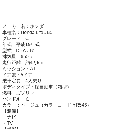
メーカー名：ホンダ

車種名：Honda Life JB5

グレード：C

年式：平成19年式

型式：DBA-JB5

排気量：650cc

走行距離：約4万km

ミッション：AT

ドア数：5ドア

乗車定員：4人乗り

ボディタイプ：軽自動車（箱型）

燃料：ガソリン

ハンドル：右

カラー：ベージュ（カラーコード YR546）

【装備】

・ナビ

・TV
