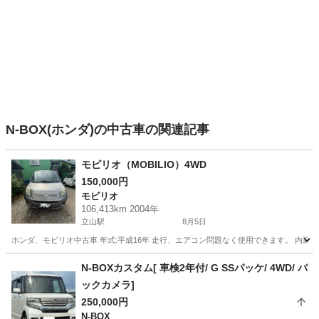
N-BOX(ホンダ)の中古車の関連記事
モビリオ（MOBILIO）4WD
150,000円
モビリオ
106,413km 2004年
立山駅
8月5日
ホンダ、モビリオ中古車 年式:平成16年 走行、エアコン問題なく使用できます。 内
富山
中新川郡
立山駅
モビリオ
N-BOXカスタム[ 車検2年付/ G SSパッケ/ 4WD/ バ
ックカメラ]
250,000円
N-BOX