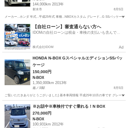
144,000km 2013年
射水市
8月5日
メーカー...ホンダ 年式...平成25年式 車種...NBOXカスタム グレード...G SSパッケージ 
富山
射水市
N-BOX
エンジン
【自社ローン】審査通らない方へ
IDOMの自社ローンは税金・車検の支払いも含んでい
るので毎月の支払額は一定
株式会社IDOM
Ad
HONDA N-BOX GスペシャルエディションSSパッ
ケージ
150,000円
N-BOX
1,350,000km 2013年
越ノ潟駅
8月5日
ご覧いただきありがとうございました] 基本車両情報 平成25年10月の車です グレード
富山
射水市
越ノ潟駅
N-BOX
※お話中※車検付ですぐ乗れる！N BOX
270,000円
N-BOX
100,931km 2012年