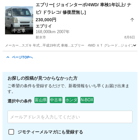
富山
射水市
アトレーワゴン
エブリー[ ジョインターボ/4WD/ 車検1年以上/ ナ
ビ/ ドラレコ/ 修復歴無し]
230,000円
エブリイ
中古車
168,000km 2007年
射水市
8月6日
メーカー...スズキ 年式...平成19年式 車種...エブリー 4WD ＡＴ グレード...ジョインタ
富山
射水市
エブリイ
ページTOPへ
お探しの投稿が見つからなかった方
ご希望の条件を登録するだけで、新着情報をいち早くお届け出来ま
す。
富山県
中古車
ホンダ
N-BOX
選択中の条件
ジモティーメルマガにも登録する