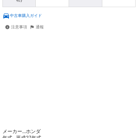
中古車購入ガイド
注意事項
通報
メーカー...ホンダ

年式...平成27年式
