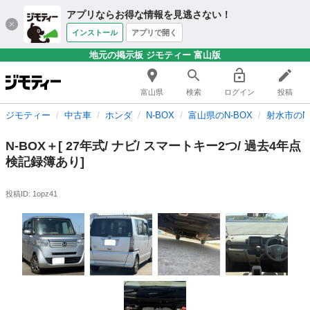
アプリならお得な情報を見逃さない！
インストール
アプリで開く
地元の掲示板 ジモティー 富山版
富山県
検索
ログイン
投稿
ジモティー
中古車
ホンダ
N-BOX
富山県のN-BOX
射水市のN-
N-BOX＋[ 27年式/ ナビ/ スマートキー2つ/ 過去4年点
検記録簿あり]
投稿ID: 1opz41