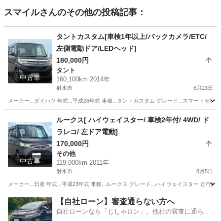
スマイル
さんのその他の投稿記事：
タントカスタム[車検1年以上/バックカメラ/ETC/
左側電動ドア/LEDヘッド]
180,000円
タント
中古車
160,100km 2014年
射水市
6月23日
メーカー...ダイハツ 年式...平成26年式 車種...タントカスタム グレード...スマートセレクシ
富山
射水市
タント
エンジン
ルークス[ ハイウェイスター/ 車検2年付/ 4WD/ ド
ラレコ/ 左ドア電動]
170,000円
その他
中古車
119,000km 2011年
射水市
8月5日
メーカー...日産 年式...平成23年式 車種...ルークス グレード...ハイウェイスター 走行距離..
富山
射水市
その他
エンジン
【自社ローン】審査通らない方へ
自社ローンなら「じしゃロン」。他社の審査に通らな
かった方も