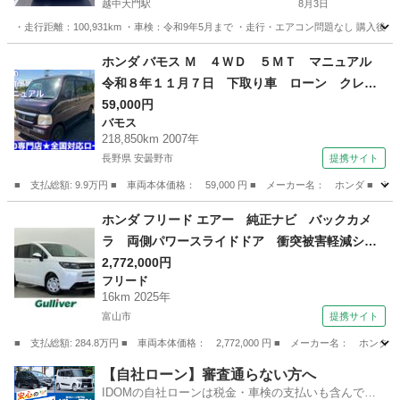
越中大門駅
8月3日
・走行距離：100,931km ・車検：令和9年5月まで ・走行・エアコン問題なし 購
富山
射水市
越中大門駅
N-BOX
ホンダ バモス Ｍ ４ＷＤ ５ＭＴ マニュアル
令和８年１１月７日 下取り車 ローン クレジ
ット （検8.11）
59,000円
バモス
218,850km 2007年
長野県 安曇野市
提携サイト
■ 支払総額: 9.9万円 ■ 車両本体価格： 59,000 円 ■ メーカー名： ホンダ
長野
安曇野市
バモス
ホンダ フリード エアー 純正ナビ バックカメ
ラ 両側パワースライドドア 衝突被害軽減シス
テム レーダークルーズコントロール コーナー
2,772,000円
フリード
センサー オートＬＥＤライト オートマチック
16km 2025年
ハイビーム オートホールド付電子パーキング
富山市
提携サイト
（検10.10）
■ 支払総額: 284.8万円 ■ 車両本体価格： 2,772,000 円 ■ メーカー名
富山
富山市
フリード
【自社ローン】審査通らない方へ
IDOMの自社ローンは税金・車検の支払いも含んでい