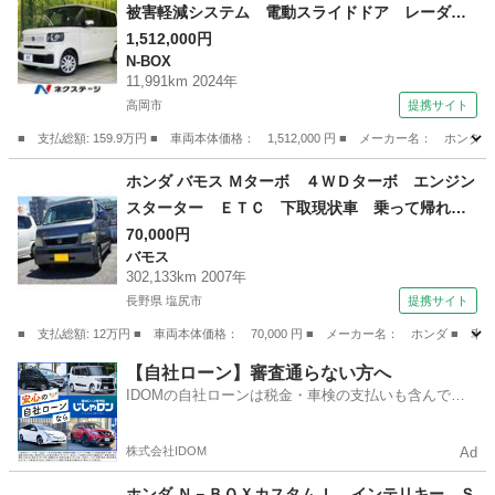
被害軽減システム 電動スライドドア レーダー
クルーズ シートヒーター 禁煙車 コーナー
1,512,000円
N-BOX
センサー スマートキー ＬＥＤヘッド オート
11,991km 2024年
ライト オートエアコン ＣＤ 盗難防止装置
高岡市
提携サイト
（検9.12）
■ 支払総額: 159.9万円 ■ 車両本体価格： 1,512,000 円 ■ メーカー名
富山
高岡市
N-BOX
ホンダ バモス Ｍターボ ４ＷＤターボ エンジン
スターター ＥＴＣ 下取現状車 乗って帰れま
す。 （検9.9）
70,000円
バモス
302,133km 2007年
長野県 塩尻市
提携サイト
■ 支払総額: 12万円 ■ 車両本体価格： 70,000 円 ■ メーカー名： ホンダ
長野
塩尻市
バモス
【自社ローン】審査通らない方へ
IDOMの自社ローンは税金・車検の支払いも含んでい
るので毎月の支払額は一定
株式会社IDOM
Ad
ホンダ Ｎ－ＢＯＸカスタム Ｌ インテリキー Ｓ