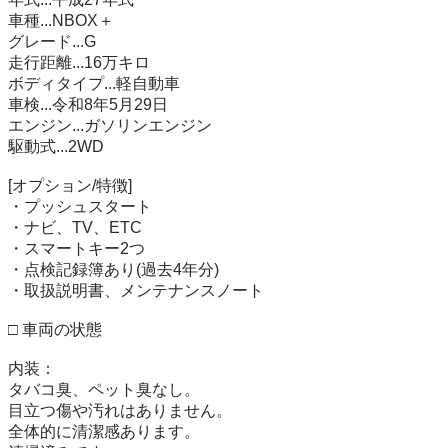
車種...NBOX＋

グレード...G

走行距離...16万キロ

ボディタイプ...軽自動車

車検...令和8年5月29日

エンジン...ガソリンエンジン

駆動式...2WD

[オプション/特徴]

・プッシュスタート

・ナビ、TV、ETC

・スマートキー2つ

・点検記録簿あり(過去4年分)

・取扱説明書、メンテナンスノート

□ 車両の状態

内装：

タバコ臭、ペット臭なし。

目立つ傷や汚れはありません。

全体的に清潔感あります。
