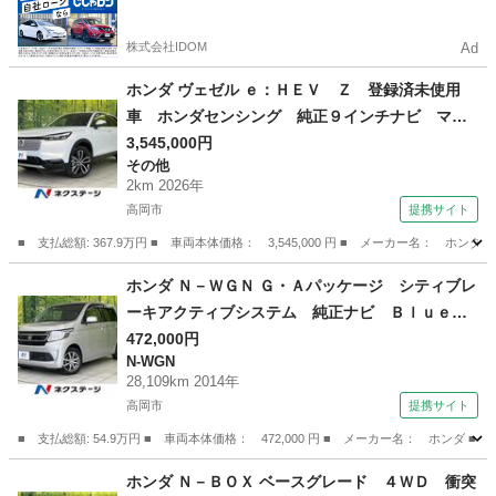
るので毎月の支払額は一定
株式会社IDOM
Ad
ホンダ ヴェゼル ｅ：ＨＥＶ Ｚ 登録済未使用
車 ホンダセンシング 純正９インチナビ マル
チビューカメラ シーケンシャルランプ Ｂｌｕ
3,545,000円
その他
ｅｔｏｏｔｈ フルセグ ＥＴＣ フロントフォ
2km 2026年
グ パワーバックドア 純正１８インチアルミホ
高岡市
提携サイト
イール （検11.6）
■ 支払総額: 367.9万円 ■ 車両本体価格： 3,545,000 円 ■ メーカー名
富山
高岡市
その他
ホンダ Ｎ－ＷＧＮ Ｇ・Ａパッケージ シティブレ
ーキアクティブシステム 純正ナビ Ｂｌｕｅｔ
ｏｏｔｈ バックカメラ フルセグ ステアリン
472,000円
N-WGN
グスイッチ 禁煙車 ＨＩＤヘッドライト 純正
28,109km 2014年
１４インチアルミホイール スマートキー オー
高岡市
提携サイト
トエアコン （検9.5）
■ 支払総額: 54.9万円 ■ 車両本体価格： 472,000 円 ■ メーカー名： ホ
富山
高岡市
N-WGN
ホンダ Ｎ－ＢＯＸ ベースグレード ４ＷＤ 衝突