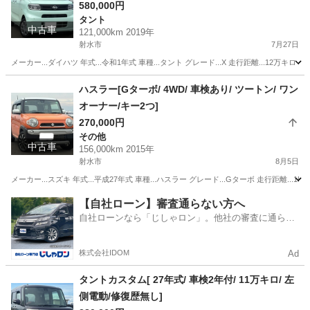
580,000円
タント
中古車
121,000km 2019年
射水市
7月27日
メーカー...ダイハツ 年式...令和1年式 車種...タント グレード...X 走行距離...12万キロ ボ
富山
射水市
タント
エンジン
ハスラー[Gターボ/ 4WD/ 車検あり/ ツートン/ ワン
オーナー/キー2つ]
270,000円
その他
中古車
156,000km 2015年
射水市
8月5日
メーカー...スズキ 年式...平成27年式 車種...ハスラー グレード...Gターボ 走行距離...156,
富山
射水市
その他
【自社ローン】審査通らない方へ
自社ローンなら「じしゃロン」。他社の審査に通らな
かった方も
株式会社IDOM
Ad
タントカスタム[ 27年式/ 車検2年付/ 11万キロ/ 左
側電動/修復歴無し]