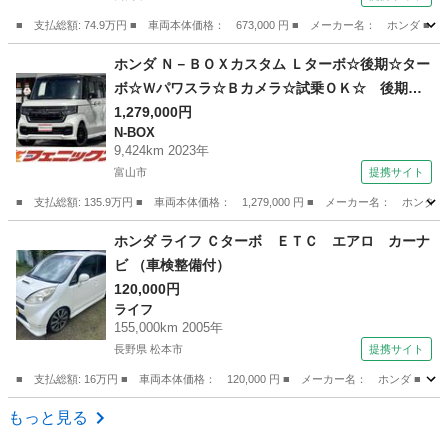
ントロール （検9.2）
■ 支払総額: 74.9万円 ■ 車両本体価格： 673,000 円 ■ メーカー名： ホ
富山
高岡市
N-WGN
ホンダ Ｎ－ＢＯＸカスタム Ｌターボ☆後期☆ター
ボ☆Ｗパワスラ☆Ｂカメラ☆試乗ＯＫ☆ 後期型
☆ブラックルーフ☆レザーシート☆両側パワスラ
1,279,000円
N-BOX
☆アダプティブクルコン☆パドルシフト☆シート
9,424km 2023年
ヒーター☆９インチナビ☆フルセグ☆Ｂｌｕｅｔ
富山市
提携サイト
ｏｏｔｈ☆アップルカープレイ☆バックカメラ☆
■ 支払総額: 135.9万円 ■ 車両本体価格： 1,279,000 円 ■ メーカー名
ＥＴＣ☆試乗ＯＫ （検10.7）
富山
富山市
N-BOX
ホンダ ライフ Ｃターボ ＥＴＣ エアロ カーナ
ビ （車検整備付）
120,000円
ライフ
155,000km 2005年
長野県 松本市
提携サイト
■ 支払総額: 16万円 ■ 車両本体価格： 120,000 円 ■ メーカー名： ホンダ ■
長野
松本市
ライフ
もっと見る