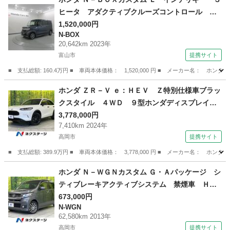
ヒータ アダクティブクルーズコントロール 助
手席エアバッグ 禁煙 ブレーキサポート パー
1,520,000円
N-BOX
キングセンサー 左右電動スライドドア サイド
20,642km 2023年
ＳＲＳ ＬＥＤランプ Ｂモニタ ＥＣＯＮ Ｕ
富山市
提携サイト
ＳＢ （車検整備付）
■ 支払総額: 160.4万円 ■ 車両本体価格： 1,520,000 円 ■ メーカー名
富山
富山市
N-BOX
ホンダ ＺＲ－Ｖ ｅ：ＨＥＶ Ｚ特別仕様車ブラッ
クスタイル ４ＷＤ ９型ホンダディスプレイ
全周囲カメラ ホンダセンシング レーダークル
3,778,000円
7,410km 2024年
ーズ 禁煙車 電動リアゲート メモリー付レザ
高岡市
提携サイト
ーシート ＥＴＣ ドラレコ コーナーセンサ
ー ＬＥＤヘッド オートハイビーム （検9.7）
■ 支払総額: 389.9万円 ■ 車両本体価格： 3,778,000 円 ■ メーカー名
富山
高岡市
ホンダ
ホンダ Ｎ－ＷＧＮカスタム Ｇ・Ａパッケージ シ
ティブレーキアクティブシステム 禁煙車 ＨＩ
Ｄヘッドライト フロントフォグ 純正１４イン
673,000円
N-WGN
チアルミホイール 電動格納ミラー オートライ
62,580km 2013年
ト スマートキー オートエアコン クルーズコ
高岡市
提携サイト