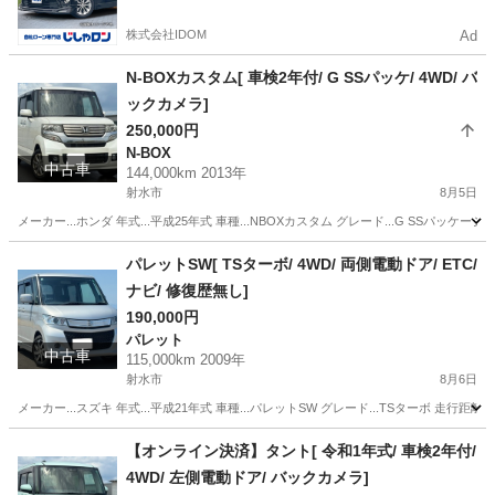
株式会社IDOM
Ad
N-BOXカスタム[ 車検2年付/ G SSパッケ/ 4WD/ バ
ックカメラ]
250,000円
N-BOX
中古車
144,000km 2013年
射水市
8月5日
メーカー...ホンダ 年式...平成25年式 車種...NBOXカスタム グレード...G SSパッケージ 
富山
射水市
N-BOX
エンジン
パレットSW[ TSターボ/ 4WD/ 両側電動ドア/ ETC/
ナビ/ 修復歴無し]
190,000円
パレット
中古車
115,000km 2009年
射水市
8月6日
メーカー...スズキ 年式...平成21年式 車種...パレットSW グレード...TSターボ 走行距離..
富山
射水市
パレット
【オンライン決済】タント[ 令和1年式/ 車検2年付/
4WD/ 左側電動ドア/ バックカメラ]