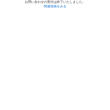
お問い合わせの受付は終了いたしました。
関連投稿をみる
初めての方へ
利用規約
プライバシーポリシー
プライバシー・ステートメント
健全化に資する運用方針
お問い合わせ
運営会社
サイトマップ
ご利用ガイド
フリーワードで探す
PC版で表示
都道府県選択
特定商取引法の表示
利用者情報の外部送信について
© 2011-
2026
Jmty, Inc.