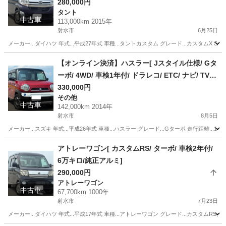
280,000円
タント
中古車
113,000km 2015年
射水市
6月25日
メーカー...ダイハツ 年式...平成27年式 車種...タントカスタム グレード...カスタムX SAⅡ 
富山
射水市
タント
【オンライン決済】ハスラー[ Jスタイル仕様/ Gタ
ーボ/ 4WD/ 車検1年付/ ドラレコ/ ETC/ ナビ/ TV/
Bluetooth]
330,000円
その他
中古車
142,000km 2014年
射水市
8月5日
メーカー...スズキ 年式...平成26年式 車種...ハスラー グレード...Gターボ 走行距離...14
富山
射水市
その他
アトレーワゴン[ カスタムRS/ ターボ/ 車検2年付/
6万キロ/純正アルミ]
290,000円
アトレーワゴン
中古車
67,700km 1000年
射水市
7月23日
メーカー...ダイハツ 年式...平成17年式 車種...アトレーワゴン グレード...カスタムRSターボ