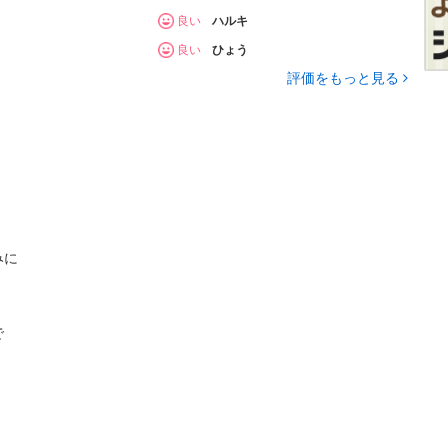
良い
ハルキ
良い
ひょう
、
評価をもっと見る
みに
、
で