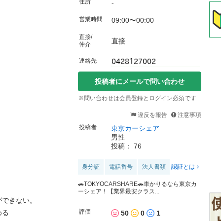
住所
-
！
営業時間
09:00〜00:00
直接/
直接
仲介
連絡先
投稿者にメールで問い合わせ
※問い合わせは会員登録とログイン必須です
、
違反を報告
注意事項
投稿者
東京カーシェア
男性
投稿： 76
身分証
電話番号
法人書類
認証とは
🚗TOKYOCARSHARE🚗車かりるなら東京カ
ーシェア！【業界最安クラス...
ができない。
評価
める
50
0
1