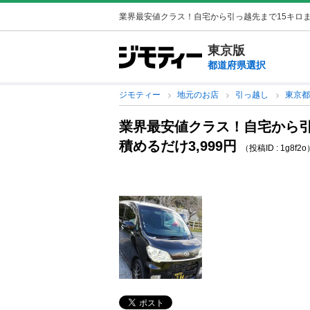
業界最安値クラス！自宅から引っ越先まで15キロまで
東京版
都道府県選択
ジモティー
地元のお店
引っ越し
東京
業界最安値クラス！自宅から引
積めるだけ3,999円
（投稿ID : 1g8f2o