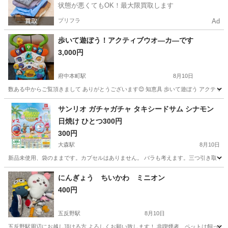
状態が悪くてもOK！最大限買取します
プリフラ
Ad
歩いて遊ぼう！アクティブウオ―カ―です
3,000円
府中本町駅
8月10日
数ある中からご覧頂きまして ありがとうございます😊 知恵具 歩いて遊ぼう アクティブウ
東京
府中市
府中本町駅
おもちゃ
アクティブ
サンリオ ガチャガチャ タキシードサム シナモン
日焼け ひとつ300円
300円
大森駅
8月10日
新品未使用、袋のままです。カプセルはありません。 バラも考えます。三つ引き取ってく
東京
大田区
大森駅
おもちゃ
にんぎょう ちいかわ ミニオン
400円
五反野駅
8月10日
五反野駅周辺にお越し頂ける方 よろしくお願い致します！ 非喫煙者、ペットは飼ってお