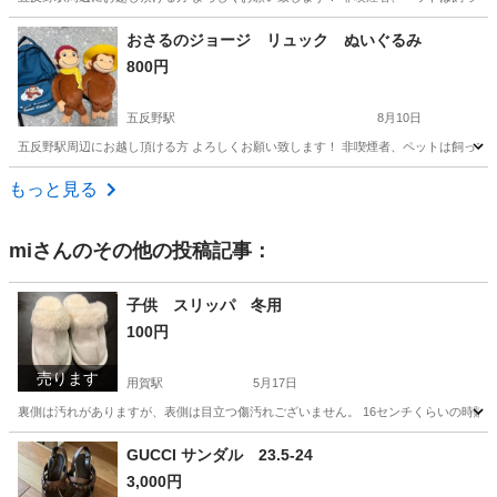
東京
足立区
五反野駅
おもちゃ
ちい
おさるのジョージ リュック ぬいぐるみ
800円
五反野駅
8月10日
五反野駅周辺にお越し頂ける方 よろしくお願い致します！ 非喫煙者、ペットは飼ってお
東京
足立区
五反野駅
おもちゃ
おさるのジョージ
もっと見る
mi
さんのその他の投稿記事：
子供 スリッパ 冬用
100円
売ります
用賀駅
5月17日
裏側は汚れがありますが、表側は目立つ傷汚れございません。 16センチくらいの時購
東京
世田谷区
用賀駅
キッズ用品
汚れ
GUCCI サンダル 23.5-24
3,000円