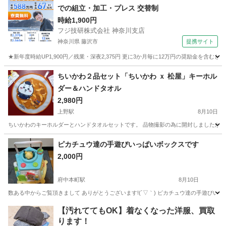
での組立・加工・プレス 交替制
時給1,900円
フジ技研株式会社 神奈川支店
神奈川県 藤沢市
提携サイト
★新年度時給UP1,900円／残業・深夜2,375円 更に3か月毎に12万円の奨励金を含む
神奈川
藤沢市
その他
ちいかわ２品セット「ちいかわ ｘ 松屋」キーホル
ダー＆ハンドタオル
2,980円
上野駅
8月10日
ちいかわのキーホルダーとハンドタオルセットです。 品物撮影の為に開封しましたが未
東京
台東区
上野駅
その他
ちい
ピカチュウ達の手遊びいっぱいボックスです
2,000円
府中本町駅
8月10日
数ある中からご覧頂きまして ありがとうございます!(´▽｀) ピカチュウ達の手遊びいっぱい
東京
府中市
府中本町駅
おもちゃ
ピカチュウ
【汚れててもOK】着なくなった洋服、買取
ります！