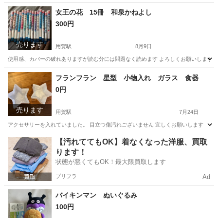
東京
世田谷区
用賀駅
収納家具
Francfranc
女王の花 15冊 和泉かねよし
300円
売ります
用賀駅
8月9日
使用感、カバーの破れありますが読む分には問題なく読めます よろしくお願いします
東京
世田谷区
用賀駅
マンガ、コミック、アニメ
フランフラン 星型 小物入れ ガラス 食器
0円
売ります
用賀駅
7月24日
アクセサリーを入れていました。 目立つ傷汚れございません 宜しくお願いします
東京
世田谷区
用賀駅
食器
ガラス
【汚れててもOK】着なくなった洋服、買取
ります！
状態が悪くてもOK！最大限買取します
プリフラ
Ad
バイキンマン ぬいぐるみ
100円