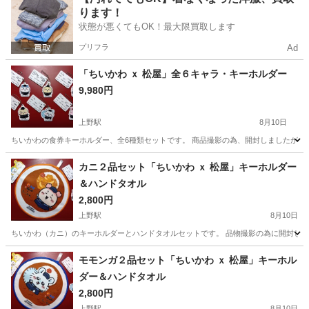
ります！
状態が悪くてもOK！最大限買取します
プリフラ
Ad
「ちいかわ ｘ 松屋」全６キャラ・キーホルダー
9,980円
上野駅
8月10日
ちいかわの食券キーホルダー、全6種類セットです。 商品撮影の為、開封しましたが新品・未
東京
台東区
上野駅
その他
ちい
カニ２品セット「ちいかわ ｘ 松屋」キーホルダー
＆ハンドタオル
2,800円
上野駅
8月10日
ちいかわ（カニ）のキーホルダーとハンドタオルセットです。 品物撮影の為に開封しま
東京
台東区
上野駅
その他
ハンドタオル
モモンガ２品セット「ちいかわ ｘ 松屋」キーホル
ダー＆ハンドタオル
2,800円
上野駅
8月10日