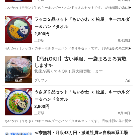
ちいかわ（モモンガ）のキーホルダーとハンドタオルセットです。 品物撮影の為に開封
東京
台東区
上野駅
その他
ハンドタオル
ラッコ２品セット「ちいかわ ｘ 松屋」キーホルダ
ー＆ハンドタオル
2,800円
上野駅
8月10日
ちいかわ（ラッコ）のキーホルダーとハンドタオルセットです。 品物撮影の為に開封し
東京
台東区
上野駅
その他
ハンドタオル
【汚れOK‼️】古い洋服、一袋まるまる買取
します✨
状態が悪くてもOK！最大限買取します
プリフラ
Ad
うさぎ２品セット「ちいかわ ｘ 松屋」キーホルダ
ー＆ハンドタオル
2,800円
上野駅
8月10日
ちいかわ（うさぎ）のキーホルダーとハンドタオルセットです。 品物撮影の為に開封し
東京
台東区
上野駅
その他
ハンドタオル
≪寮無料・月収43万円・派遣社員≫自動車系工場