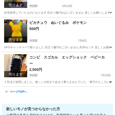
売ります
用賀駅
5月14日
自宅保管していたものになります 目立つ傷汚れはございません 宜しくお願いします
東京
世田谷区
用賀駅
おもちゃ
バイキンマン
ピカチュウ ぬいぐるみ ポケモン
500円
売ります
用賀駅
7月6日
UFOキャッチャーで取りました 目立つ傷汚れございません 約30センチ 宜しくお願いし
東京
世田谷区
用賀駅
おもちゃ
ピカチュウ
コンビ スゴカル エッグショック ベビーカ
ー
2,500円
売ります
用賀駅
7月19日
１年ほど使用しました。抱っこが好きであまり乗りませんでした。 椅子のところに砂が
東京
世田谷区
用賀駅
ベビー用品
ページTOPへ
欲しいモノが見つからなかった方