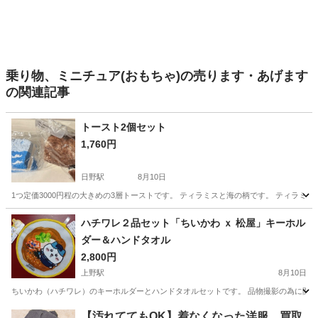
乗り物、ミニチュア(おもちゃ)の売ります・あげます
の関連記事
トースト2個セット
1,760円
日野駅
8月10日
1つ定価3000円程の大きめの3層トーストです。 ティラミスと海の柄です。 ティラ
東京
日野市
日野駅
おもちゃ
ティラミス
ハチワレ２品セット「ちいかわ ｘ 松屋」キーホル
ダー＆ハンドタオル
2,800円
上野駅
8月10日
ちいかわ（ハチワレ）のキーホルダーとハンドタオルセットです。 品物撮影の為に開封し
東京
台東区
上野駅
その他
ハチワレ
【汚れててもOK】着なくなった洋服、買取