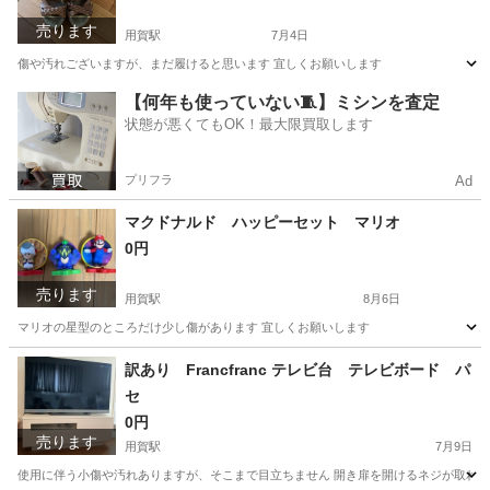
売ります
用賀駅
7月4日
傷や汚れございますが、まだ履けると思います 宜しくお願いします
東京
世田谷区
用賀駅
靴
【何年も使っていない🧵】ミシンを査定
状態が悪くてもOK！最大限買取します
プリフラ
Ad
マクドナルド ハッピーセット マリオ
0円
売ります
用賀駅
8月6日
マリオの星型のところだけ少し傷があります 宜しくお願いします
東京
世田谷区
用賀駅
おもちゃ
訳あり Francfranc テレビ台 テレビボード パ
セ
0円
売ります
用賀駅
7月9日
使用に伴う小傷や汚れありますが、そこまで目立ちません 開き扉を開けるネジが取れて