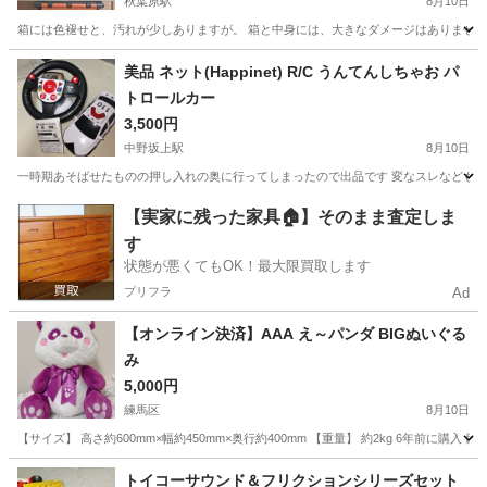
秋葉原駅
8月10日
箱には色褪せと、汚れが少しありますが。 箱と中身には、大きなダメージはありません。
東京
千代田区
秋葉原駅
模型、プラモデル
スーパーセブン
美品 ネット(Happinet) R/C うんてんしちゃお パ
トロールカー
3,500円
中野坂上駅
8月10日
一時期あそばせたものの押し入れの奥に行ってしまったので出品です 変なスレなども無
東京
中野区
中野坂上駅
ラジコン
【実家に残った家具🏠】そのまま査定しま
す
状態が悪くてもOK！最大限買取します
プリフラ
Ad
【オンライン決済】AAA え～パンダ BIGぬいぐる
み
5,000円
練馬区
8月10日
【サイズ】 高さ約600mm×幅約450mm×奥行約400mm 【重量】 約2kg 6年前
東京
練馬区
おもちゃ
トイコーサウンド＆フリクションシリーズセット