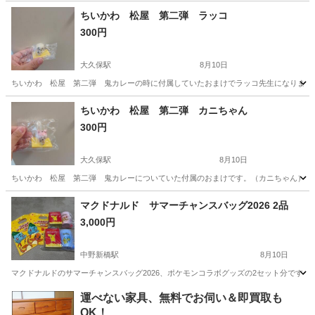
東京
新宿区
落合南長崎駅
その他
ちいかわ 松屋 第二弾 ラッコ
300円
大久保駅
8月10日
ちいかわ 松屋 第二弾 鬼カレーの時に付属していたおまけでラッコ先生になります。
東京
新宿区
大久保駅
フィギュア
ラッコ
ちいかわ 松屋 第二弾 カニちゃん
300円
大久保駅
8月10日
ちいかわ 松屋 第二弾 鬼カレーについていた付属のおまけです。（カニちゃん）ちい
東京
新宿区
大久保駅
フィギュア
ちい
マクドナルド サマーチャンスバッグ2026 2品
3,000円
中野新橋駅
8月10日
マクドナルドのサマーチャンスバッグ2026、ポケモンコラボグッズの2セット分です。
東京
中野区
中野新橋駅
おもちゃ
運べない家具、無料でお伺い＆即買取も
OK！