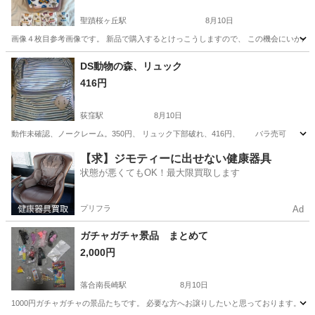
聖蹟桜ヶ丘駅
8月10日
画像４枚目参考画像です。 新品で購入するとけっこうしますので、 この機会にいかがですか？
東京
多摩市
聖蹟桜ヶ丘駅
その他
ピース
DS動物の森、リュック
416円
荻窪駅
8月10日
動作未確認、ノークレーム。350円、 リュック下部破れ、416円、 バラ売可
東京
杉並区
荻窪駅
ポータブルゲーム
リュック
【求】ジモティーに出せない健康器具
状態が悪くてもOK！最大限買取します
プリフラ
Ad
ガチャガチャ景品 まとめて
2,000円
落合南長崎駅
8月10日
1000円ガチャガチャの景品たちです。 必要な方へお譲りしたいと思っております。 