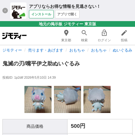
アプリならお得な情報を見逃さない！
インストール
アプリで開く
地元の掲示板 ジモティー 東京版
東京都
検索
ログイン
投稿
ジモティー
売ります・あげます
おもちゃ
おもちゃ
ぬいぐるみ
鬼滅の刃/嘴平伊之助ぬいぐるみ
投稿ID: 1p2dtf
2026年5月10日 14:39
500円
商品価格