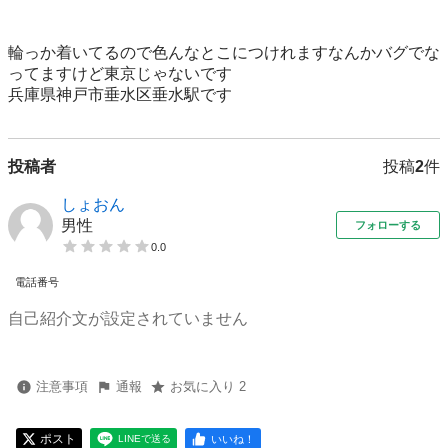
輪っか着いてるので色んなとこにつけれますなんかバグでな
ってますけど東京じゃないです

兵庫県神戸市垂水区垂水駅です
投稿者
投稿
2
件
しょおん
男性
フォローする
0.0
電話番号
自己紹介文が設定されていません
注意事項
通報
お気に入り 2
ポスト
いいね！
LINEで送る