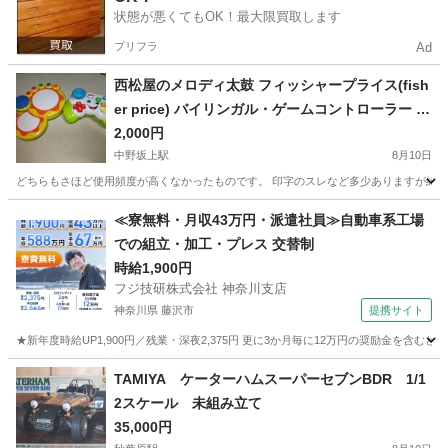
状態が悪くてもOK！最大限買取します
プリフラ
Ad
西松屋のメロディ太鼓 フィッシャープライス(fish
er price) バイリンガル・ゲームコントローラー 赤
ちゃん おもちゃ 知育・学習玩具
2,000円
中野坂上駅
8月10日
どちらもさほど使用頻度が高くなかったものです。 印字のスレなど多少ありますが綺麗
東京
中野区
中野坂上駅
おもちゃ
バイリンガル
≪寮無料・月収43万円・派遣社員≫自動車系工場
での組立・加工・プレス 交替制
時給1,900円
フジ技研株式会社 神奈川支店
神奈川県 藤沢市
提携サイト
★新年度時給UP1,900円／残業・深夜2,375円 更に3か月毎に12万円の奨励金を含む
神奈川
藤沢市
その他
TAMIYA ケーターハムスーパーセブンBDR 1/1
2スケール 未組み立て
35,000円