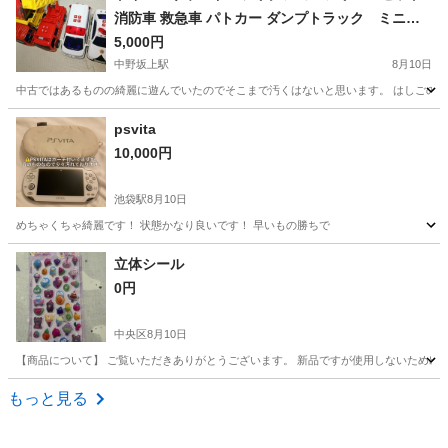
消防車 救急車 パトカー ダンプトラック ミニサ
ウンド
5,000円
中野坂上駅
8月10日
中古ではあるものの綺麗に遊んでいたのでそこまで汚くはないと思います。 はしごの故障
東京
中野区
中野坂上駅
おもちゃ
psvita
10,000円
池袋駅
8月10日
めちゃくちゃ綺麗です！ 状態かなり良いです！ 早いもの勝ちで
東京
豊島区
池袋駅
ポータブルゲーム
状態
立体シール
0円
中央区
8月10日
【商品について】 ご覧いただきありがとうございます。 新品ですが使用しないため出品
東京
中央区
おもちゃ
商品
もっと見る